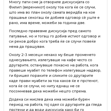
Многу пати сме ја отвориле дискусијата со
Филип (вереникот) околу тоа кога ќе се случи,
што има во план околу самата веридба на кое
прашање секогаш ќе добиев одговор сè уште е
рано, има време, можеби за година-две.
Последно правевме дискусија пред самото
патување, но и тогаш го добив истиот одговор и
си реков добро кога треба ќе се случи повеќе
нема да прашувам.
Околу 2-3 месеци некако му беше променето
однесувањето, излегуваше на кафе често со
другарите, остануваше покасно на работа, кога
правеше муабет по телефон излегуваше надвор,
ги бришел пораките и сликите со другарите
каде прави муабети за тоа каков ќе е прстенот,
кога ќе се случи, но ниту еднаш не се
посомневав дека можеби нешто спрема.
Додека си мислев дека има можеби бурен
период на работа, тој одел со другарите да гледа
прстени и да води дискусија како би го