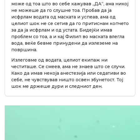
може од тоа што во себе кажував „ДА“, ама никој
не можеше да го слушне тоа. Пробав да ја
исфрлам водата од маската и успеав, ама од
целиот шок не се сетив да го притиснам копчето
за да ја исфрлам и од устата. Бидејќи имав
проблем со тоа, а и кај Филип во маската влегла
вода, веќе бевме принудени да излеземе на
површина.
Излеговме од водата, целиот екипаж ни
честиташе. Се смеев, ама не знаев што се случи.
Како да имав некоја анестезија или седативи во
себе, не чувствував ништо освен збунетост. Тој
шок ме држеше дури и следниот ден.