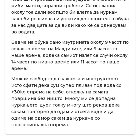
риби, манти, корални гребени. Се исплашил
околу тоа дали воопшто би влегла да нуркам,
како би реагирала и уплатил дополнителна обука
за нас двајцата за да види како ќе се однесувам
во водата.
Бевме на обука рано изутрината околу 9 часот по
локално време на Малдивите, или 6 часот по
наше време, додека самиот излет се случи околу
14 часот по нивно време или 11 часот по наше
време.
Можам слободно да кажам, а и инструкторот
исто сфати дека сум супер пливач под вода со
+30kg опрема на себе, отколку на самата
површина без ништо. Многу ми се допадна
нуркањето, дури толку многу што реков дека
сакам повторно да одам и отсега каде и да
одиме на одмор сакам да нуркаме со
професионална опрема.“