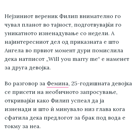
Нејзиниот вереник Филип внимателно го
чувал планот во тајност, подготвувајќи го
уникатното изненадување со недели. А
најинтересниот дел од приказната е што
Ангела во првиот момент дури помислила
дека натписот „Will you marry me“ е наменет
за друга девојка.
Во разговор за
Фемина
, 25-годишната девојка
се присети на необичното запросување,
откривајќи како Филип успеал да ја
изненади и што ѝ минувало низ глава кога
сфатила дека предлогот за брак под вода е
токму за неа.