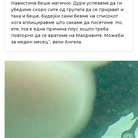
Навистина беше магично. Дури успеавме да ги
убедиме скоро сите од групата да се пријават и
така и беше, бидејќи сами бевме на списокот
кога аплициравме што сакаме да посетиме. Но,
ете, тоа е една причина плус зошто треба
повторно да се вратиме на Малдивите. Можеби
за меден месец“, вели Ангела.