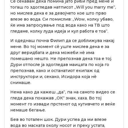
Се сеќавам дека помина јато риби пред мене и
тогаш го здогледав натписот „Will you marry me“,
но мислев дека е за девојчето кое што прво
влезе во вода. Си помислив: „Wow, колку убаво,
ќе има запросување под вода како на ТВ што
гледаме, колку луда идеја и кул работа е тоа“.
И одеднаш почна Филип да се доближува накај
мене. Во тој момент сè уште мислев дека е за
друг веридбата и дека можеби нè има
помешано нешто. Не препознав дека тоа е тој.
Дури отпосле ја здогледав маицата по која го
препознав, како и останатиот екипаж од
инструктори и, секако, Исидора која нè
снимаше.
Нема како да кажеш „да“, па на самото видео се
гледа дека покажав „ОК“ знак, хаха. Во тој
момент го извади прстенот од кутивчето и веќе
немаше бегање.
Бев во тотален шок. Дури успеа да ми влезе
вода во маската околу носот и преку устата,