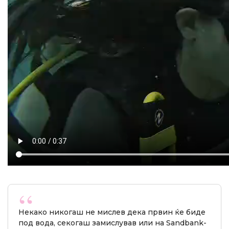
Некако никогаш не мислев дека првин ќе биде
под вода, секогаш замислував или на Sandbank-