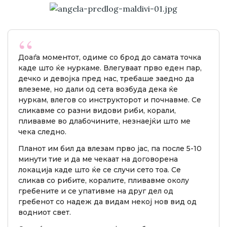
Доаѓа моментот, одиме со брод до самата точка
каде што ќе нуркаме. Влегуваат прво еден пар,
дечко и девојка пред нас, требаше заедно да
влеземе, но дали од сета возбуда дека ќе
нуркам, влегов со инструкторот и почнавме. Се
сликавме со разни видови риби, корали,
пливавме во длабочините, незнаејќи што ме
чека следно.
Планот им бил да влезам прво јас, па после 5-10
минути тие и да ме чекаат на договорена
локација каде што ќе се случи сето тоа. Се
сликав со рибите, коралите, пливавме околу
гребените и се упативме на друг дел од
гребенот со надеж да видам некој нов вид од
водниот свет.