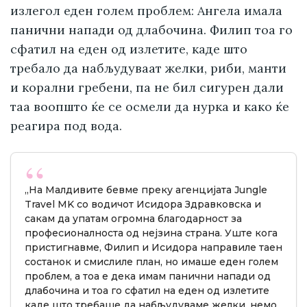
излегол еден голем проблем: Ангела имала
панични напади од длабочина. Филип тоа го
сфатил на еден од излетите, каде што
требало да набљудуваат желки, риби, манти
и корални гребени, па не бил сигурен дали
таа воопшто ќе се осмели да нурка и како ќе
реагира под вода.
„На Малдивите бевме преку агенцијата Jungle
Travel MK со водичот Исидора Здравковска и
сакам да упатам огромна благодарност за
професионалноста од нејзина страна. Уште кога
пристигнавме, Филип и Исидора направиле таен
состанок и смислиле план, но имаше еден голем
проблем, а тоа е дека имам панични напади од
длабочина и тоа го сфатил на еден од излетите
каде што требаше да набљудуваме желки, немо