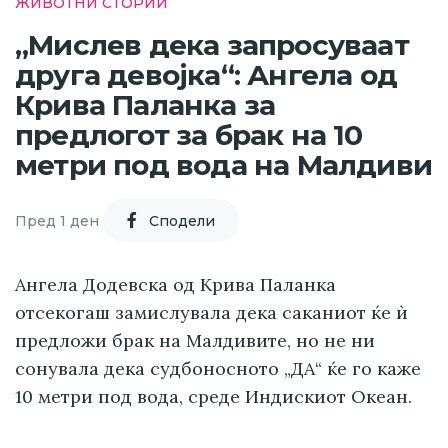
ЖИВОТНИ СТОРИИ
„Мислев дека запросуваат
друга девојка“: Ангела од
Крива Паланка за
предлогот за брак на 10
метри под вода на Малдиви
Пред 1 ден
Cподели
Ангела Додевска од Крива Паланка
отсекогаш замислувала дека саканиот ќе ѝ
предложи брак на Малдивите, но не ни
сонувала дека судбоносното „ДА“ ќе го каже
10 метри под вода, среде Индискиот Океан.