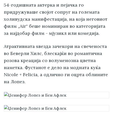
54-годишната актерка и пејачка го
придружуваше својот сопруг на големата
холивудска манифестација, на која неговиот
филм „Air“ беше номиниран во категоријата
за најдобар филм - мјузикл или комедија.
Атрактивната ѕвезда зачекори на свеченоста
во Беверли Хилс, блескајќи во романтична
розова креација со волуменозна цветна
наметка. Фустанот е дело на модната куќа
Nicole + Felicia, а одлично ги оцрта облините
на Лопез.