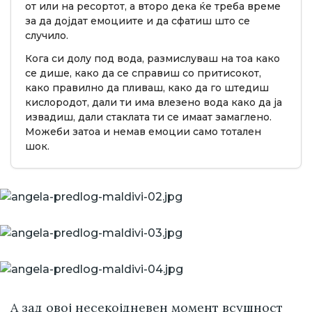
от или на ресортот, а второ дека ќе треба време
за да дојдат емоциите и да сфатиш што се
случило.
Кога си долу под вода, размислуваш на тоа како
се дише, како да се справиш со притисокот,
како правилно да пливаш, како да го штедиш
кислородот, дали ти има влезено вода како да ја
извадиш, дали стаклата ти се имаат замаглено.
Можеби затоа и немав емоции само тотален
шок.
А зад овој несекојдневен момент всушност