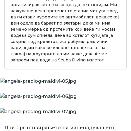
организирал сето тоа со цел да не откријам. Ми
кажуваше дека прстенот го ставил минута пред
да ги стави куферите во автомобилот, дека секој
ден оделе да бараат по златари, дека ми има
земено мерка од прстените кои веќе ги носам
додека сум спиела, дека во хотелот кутијата ја
сокрил под креветот, испробувал различни
варијации како ќе клекне, што ќе каже, за
накрај на другарите да им каже дека ќе ме
запроси под вода на Scuba Diving излетот.
При организирањето на изненадувањето,