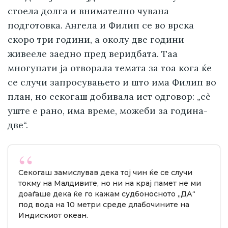
стоела долга и внимателно чувана
подготовка. Ангела и Филип се во врска
скоро три години, а околу две години
живееле заедно пред веридбата. Таа
многупати ја отворала темата за тоа кога ќе
се случи запросувањето и што има Филип во
план, но секогаш добивала ист одговор: „сè
уште е рано, има време, можеби за година-
две“.
Секогаш замислував дека тој чин ќе се случи
токму на Малдивите, но ни на крај памет не ми
доаѓаше дека ќе го кажам судбоносното „ДА“
под вода на 10 метри среде длабочините на
Индискиот океан.