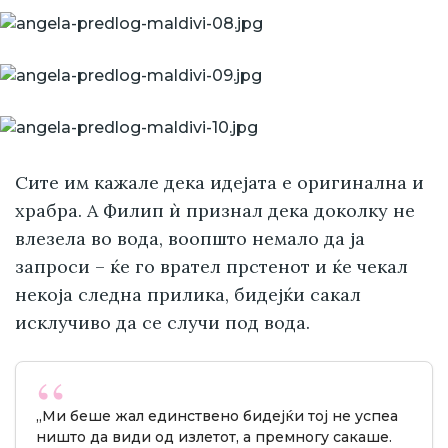
Сите им кажале дека идејата е оригинална и
храбра. А Филип ѝ признал дека доколку не
влезела во вода, воопшто немало да ја
запроси – ќе го врател прстенот и ќе чекал
некоја следна прилика, бидејќи сакал
исклучиво да се случи под вода.
„Ми беше жал единствено бидејќи тој не успеа
ништо да види од излетот, а премногу сакаше.