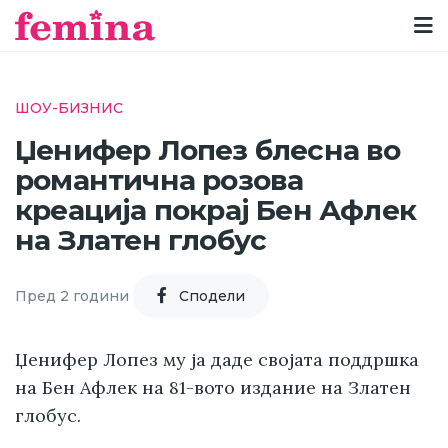
ШОУ-БИЗНИС
Џенифер Лопез блесна во
романтична розова
креација покрај Бен Афлек
на Златен глобус
Пред 2 години
Cподели
Џенифер Лопез му ја даде својата поддршка
на Бен Афлек на 81-вото издание на Златен
глобус.