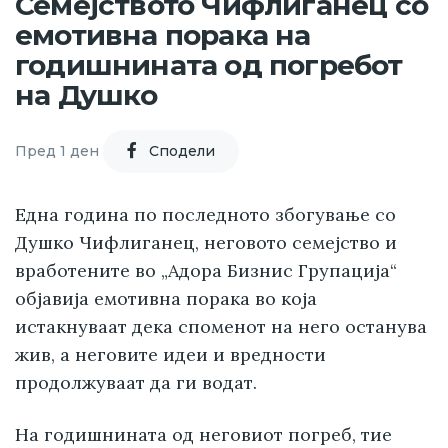
Семејството Чифлиганец со
емотивна порака на
годишнината од погребот
на Душко
Пред 1 ден
Cподели
Една година по последното збогување со
Душко Чифлиганец, неговото семејство и
вработените во „Адора Бизнис Групација“
објавија емотивна порака во која
истакнуваат дека споменот на него останува
жив, а неговите идеи и вредности
продолжуваат да ги водат.
На годишнината од неговиот погреб, тие