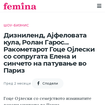
ШОУ-БИЗНИС
Дизниленд, Ајфеловата
кула, Ролан Гарос...
Ракометарот Гоце Ојлески
со сопругата Елена и
синчето на патување во
Париз
Пред 2 месеци
Cподели
Гоце Ојлески со семејството изминатите
денови уживаше во Париз.