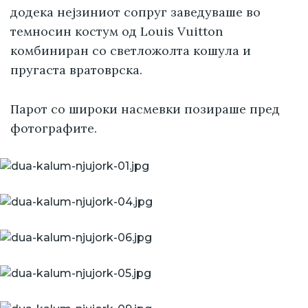
додека нејзиниот сопруг заведуваше во
темносин костум од Louis Vuitton
комбиниран со светложолта кошула и
пругаста вратоврска.
Парот со широки насмевки позираше пред
фотографите.