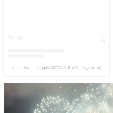
A post shared by Ljupka MITROVA 🫀 (@ljupka_mitrova)