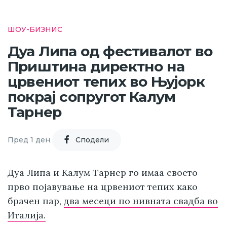
ШОУ-БИЗНИС
Дуа Липа од фестивалот во
Приштина директно на
црвениот тепих во Њујорк
покрај сопругот Калум
Тарнер
Пред 1 ден
Cподели
Дуа Липа и Калум Тарнер го имаа своето
прво појавување на црвениот тепих како
брачен пар,
два месеци по нивната свадба во
Италија.