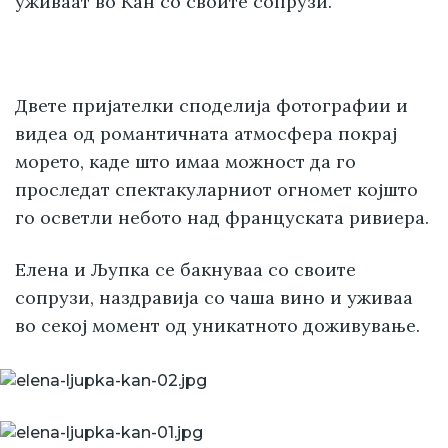
уживаат во Кан со своите сопрузи.
Двете пријателки споделија фотографии и
видеа од романтичната атмосфера покрај
морето, каде што имаа можност да го
проследат спектакуларниот огномет којшто
го осветли небото над француската ривиера.
Елена и Љупка се бакнуваа со своите
сопрузи, наздравија со чаша вино и уживаа
во секој момент од уникатното доживување.