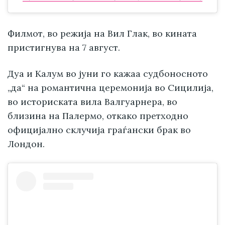
Филмот, во режија на Вил Глак, во кината
пристигнува на 7 август.
Дуа и Калум во јуни го кажаа судбоносното
„да“ на романтична церемонија во Сицилија,
во историската вила Валгуарнера, во
близина на Палермо, откако претходно
официјално склучија граѓански брак во
Лондон.