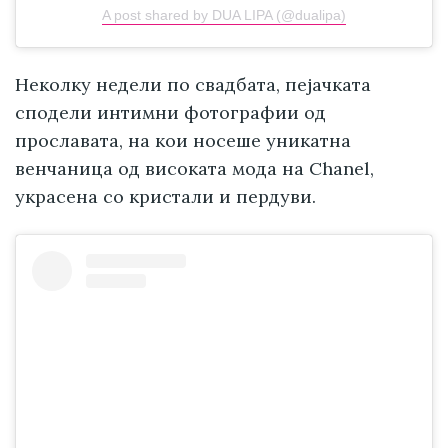
A post shared by DUA LIPA (@dualipa)
Неколку недели по свадбата, пејачката
сподели интимни фотографии од
прославата, на кои носеше уникатна
венчаница од високата мода на Chanel,
украсена со кристали и пердуви.