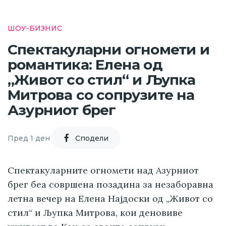
ШОУ-БИЗНИС
Спектакуларни огномети и
романтика: Елена од
„Живот со стил“ и Љупка
Митрова со сопрузите на
Азурниот брег
Пред 1 ден
Cподели
Спектакуларните огномети над Азурниот
брег беа совршена позадина за незаборавна
летна вечер на Елена Најдоски од „Живот со
стил“ и Љупка Митрова, кои деновиве