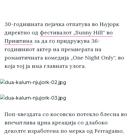
30-годишната пејачка отпатува во Њујорк
директно од
фестивалот „Sunny Hill“ во
Приштина
за да го придружува 36-
годишниот актер на премиерата на
романтичната комедија „One Night Only“, во
која тој ја има главната улога.
Поп-ѕвездата со косовско потекло блесна во
впечатлива црна креација со длабоко
деколте изработена по мерка од Ferragamo,