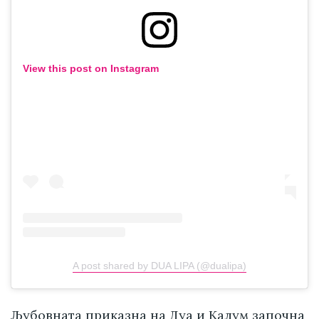
View this post on Instagram
A post shared by DUA LIPA (@dualipa)
Љубовната приказна на Дуа и Калум започна