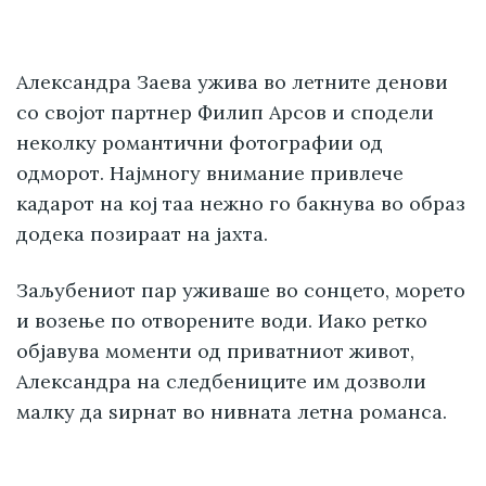
Александра Заева ужива во летните денови
со својот партнер Филип Арсов и сподели
неколку романтични фотографии од
одморот. Најмногу внимание привлече
кадарот на кој таа нежно го бакнува во образ
додека позираат на јахта.
Заљубениот пар уживаше во сонцето, морето
и возење по отворените води. Иако ретко
објавува моменти од приватниот живот,
Александра на следбениците им дозволи
малку да ѕирнат во нивната летна романса.