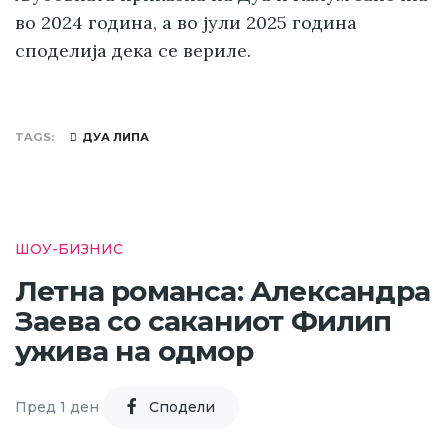
во 2024 година, а во јули 2025 година
споделија дека се вериле.
TAGS
ДУА ЛИПА
ШОУ-БИЗНИС
Летна романса: Александра
Заева со саканиот Филип
ужива на одмор
Пред 1 ден
Cподели