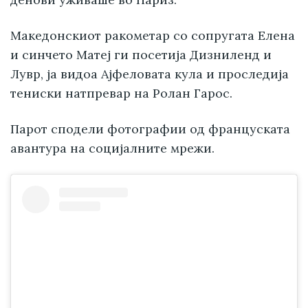
Македонскиот ракометар со сопругата Елена
и синчето Матеј ги посетија Дизниленд и
Лувр, ја видоа Ајфеловата кула и проследија
тениски натпревар на Ролан Гарос.
Парот сподели фотографии од француската
авантура на социјалните мрежи.