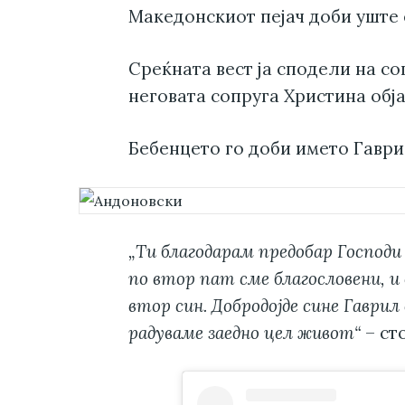
Македонскиот пејач доби уште 
Среќната вест ја сподели на со
неговата сопруга Христина обј
Бебенцето го доби името Гаври
„Ти благодарам предобар Господи
по втор пат сме благословени, и 
втор син. Добродојде сине Гаврил 
радуваме заедно цел живот“
– ст