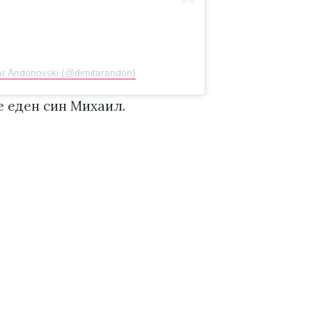
tar Andonovski (@dimitarandon)
е еден син Михаил.