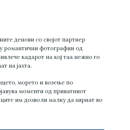
ните денови со својот партнер
ку романтични фотографии од
ивлече кадарот на кој таа нежно го
ат на јахта.
цето, морето и возење по
бјавува моменти од приватниот
ците им дозволи малку да ѕирнат во