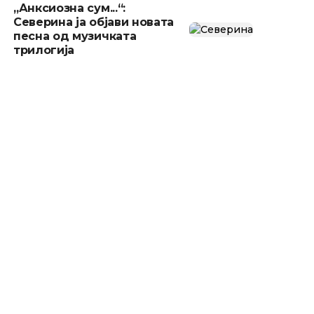
„Анксиозна сум...“:
Северина ја објави новата
песна од музичката
трилогија