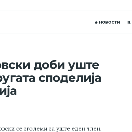
🔥 НОВОСТИ
♏
вски доби уште
ругата споделија
ија
вски се зголеми за уште еден член.