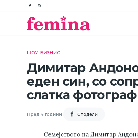
ШОУ-БИЗНИС
Димитар Андоно
еден син, со соп
слатка фотограф
Пред 4 години
Cподели
Семејството на Димитар Андоно