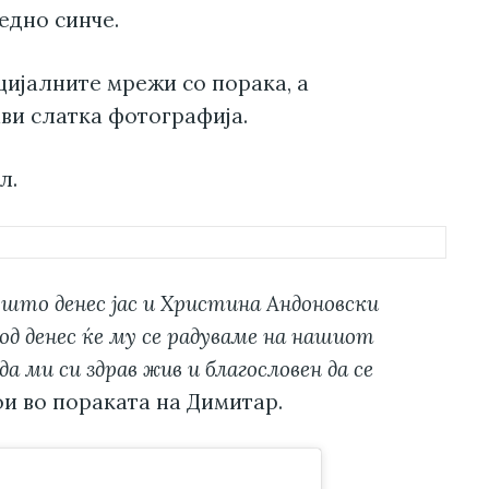
едно синче.
цијалните мрежи со порака, а
ави слатка фотографија.
л.
 што денес јас и Христина Андоновски
од денес ќе му се радуваме на нашиот
да ми си здрав жив и благословен да се
ои во пораката на Димитар.