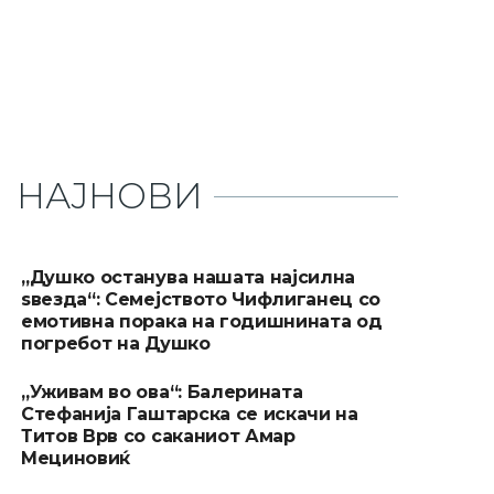
НАЈНОВИ
„Душко останува нашата најсилна
ѕвезда“: Семејството Чифлиганец со
емотивна порака на годишнината од
погребот на Душко
„Уживам во ова“: Балерината
Стефанија Гаштарска се искачи на
Титов Врв со саканиот Амар
Мециновиќ