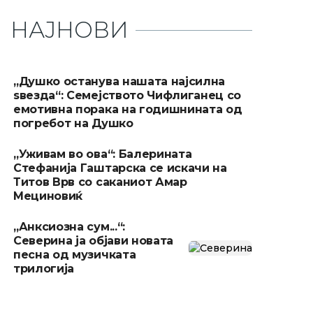
НАЈНОВИ
„Душко останува нашата најсилна
ѕвезда“: Семејството Чифлиганец со
емотивна порака на годишнината од
погребот на Душко
„Уживам во ова“: Балерината
Стефанија Гаштарска се искачи на
Титов Врв со саканиот Амар
Мециновиќ
„Анксиозна сум...“:
Северина ја објави новата
песна од музичката
трилогија