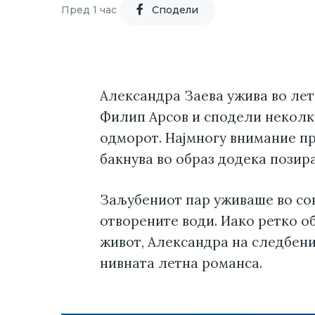
Пред 1 час
Cподели
Александра Заева ужива во лет
Филип Арсов и сподели некол
одморот. Најмногу внимание пр
бакнува во образ додека позира
Заљубениот пар уживаше во сон
отворените води. Иако ретко о
живот, Александра на следбени
нивната летна романса.