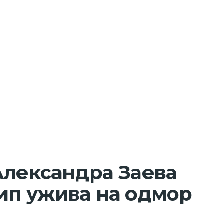
Александра Заева
ип ужива на одмор