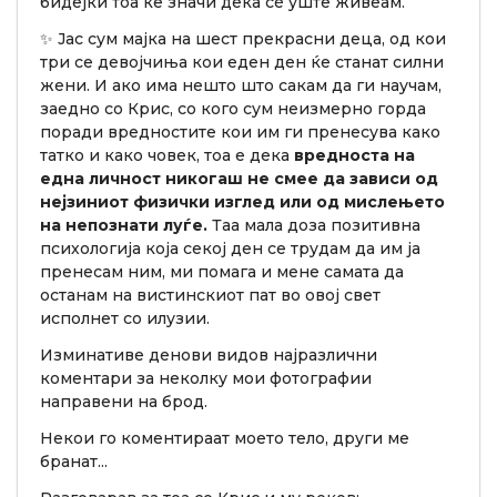
бидејќи тоа ќе значи дека сè уште живеам.
✨ Јас сум мајка на шест прекрасни деца, од кои
три се девојчиња кои еден ден ќе станат силни
жени. И ако има нешто што сакам да ги научам,
заедно со Крис, со кого сум неизмерно горда
поради вредностите кои им ги пренесува како
татко и како човек, тоа е дека
вредноста на
една личност никогаш не смее да зависи од
нејзиниот физички изглед или од мислењето
на непознати луѓе.
Таа мала доза позитивна
психологија која секој ден се трудам да им ја
пренесам ним, ми помага и мене самата да
останам на вистинскиот пат во овој свет
исполнет со илузии.
Изминативе денови видов најразлични
коментари за неколку мои фотографии
направени на брод.
Некои го коментираат моето тело, други ме
бранат...