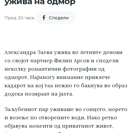
ужива на одмор
Пред 20 часа
Cподели
Александра Заева ужива во летните денови
со својот партнер Филип Арсов и сподели
неколку романтични фотографии од
одморот. Најмногу внимание привлече
кадарот на кој таа нежно го бакнува во образ
додека позираат на јахта.
Заљубениот пар уживаше во сонцето, морето
и возење по отворените води. Иако ретко
објавува моменти од приватниот живот,