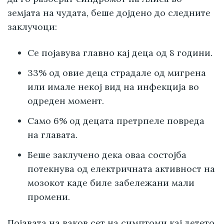
земјата на чудата, беше дојдено до следните
заклучоци:
Се појавува главно кај деца од 8 години.
33% од овие деца страдале од мигрена
или имале некој вид на инфекција во
одреден момент.
Само 6% од децата претрпеле повреда
на главата.
Беше заклучено дека оваа состојба
потекнува од електричната активност на
мозокот каде биле забележани мали
промени.
Појавата на ваков сет на симптоми кај детето