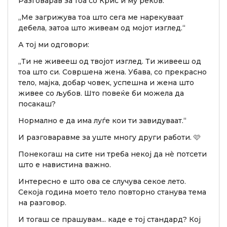
Разговарав за тоа со Крис и му реков:
„Ме загрижува тоа што сега ме нарекуваат
дебела, затоа што живеам од мојот изглед.“
А тој ми одговори:
„Ти не живееш од твојот изглед. Ти живееш од
тоа што си. Совршена жена. Убава, со прекрасно
тело, мајка, добар човек, успешна и жена што
живее со љубов. Што повеќе би можела да
посакаш?
Нормално е да има луѓе кои ти завидуваат.“
И разговаравме за уште многу други работи. 🩷
Понекогаш на сите ни треба некој да нè потсети
што е навистина важно.
Интересно е што ова се случува секое лето.
Секоја година моето тело повторно станува тема
на разговор.
И тогаш се прашувам... каде е тој стандард? Кој