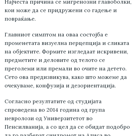
Најчеста причина се мигренозни главоболки,
кои може да се придружени со гадење и
повраќање.
Главниот симптом на оваа состојба е
променетата визуелна перцепција и сликата
на објектите. Формите изгледаат искривени,
предметите и деловите од телото се
преголеми или премали во очите на детето.
Сето ова предизвикува, како што можеме да
очекуваме, конфузија и дезориентација.
Согласно резултатите од студијата
спроведена во 2014 година од група
невролози од Универзитетот во
Пенсилванија, а со цел да се обидат подобро
да го разберат синдромот на Алиса во