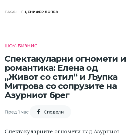
TAGS
ЏЕНИФЕР ЛОПЕЗ
ШОУ-БИЗНИС
Спектакуларни огномети и
романтика: Елена од
„Живот со стил“ и Љупка
Митрова со сопрузите на
Азурниот брег
Пред 1 час
Cподели
Спектакуларните огномети над Азурниот