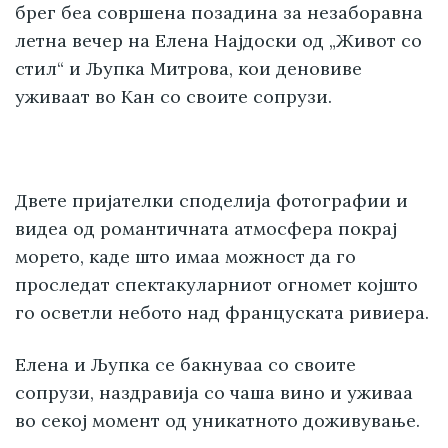
брег беа совршена позадина за незаборавна
летна вечер на Елена Најдоски од „Живот со
стил“ и Љупка Митрова, кои деновиве
уживаат во Кан со своите сопрузи.
Двете пријателки споделија фотографии и
видеа од романтичната атмосфера покрај
морето, каде што имаа можност да го
проследат спектакуларниот огномет којшто
го осветли небото над француската ривиера.
Елена и Љупка се бакнуваа со своите
сопрузи, наздравија со чаша вино и уживаа
во секој момент од уникатното доживување.