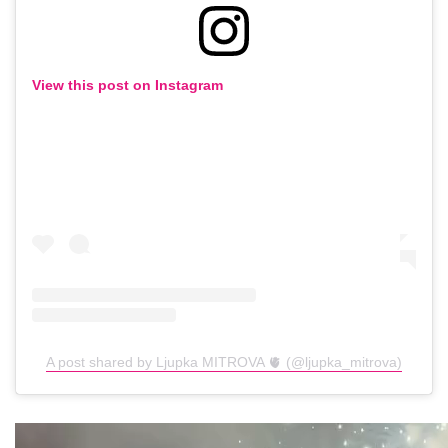
View this post on Instagram
A post shared by Ljupka MITROVA 🫀 (@ljupka_mitrova)