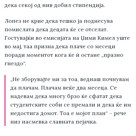
дека секој од нив добил стипендија.
Лопез не крие дека тешко ја поднесува
помислата дека децата ќе се отселат.
Гостувајќи во емисијата на Џими Кимел уште
во мај, таа призна дека плаче со месеци
поради моментот кога ќе ѝ остане „празно
гнездо“.
„Не зборувајте ми за тоа, веднаш почнувам
да плачам. Плачам веќе два месеца. Се
надевам дека многу брзо ќе сфатат дека
студентските соби се премали и дека ќе им
недостига домот. Тоа е мојот план“ – рече
низ насмевка славната пејачка.