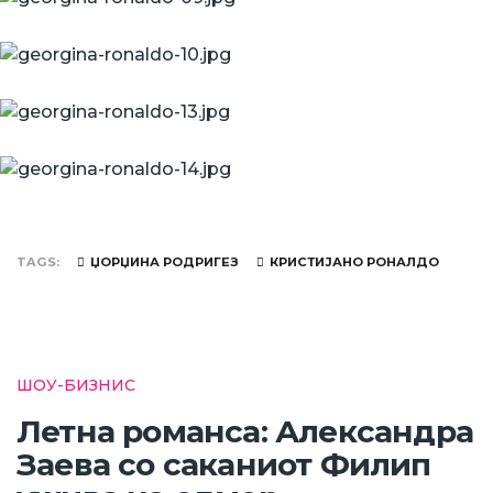
TAGS
ЏОРЏИНА РОДРИГЕЗ
КРИСТИЈАНО РОНАЛДО
ШОУ-БИЗНИС
Летна романса: Александра
Заева со саканиот Филип