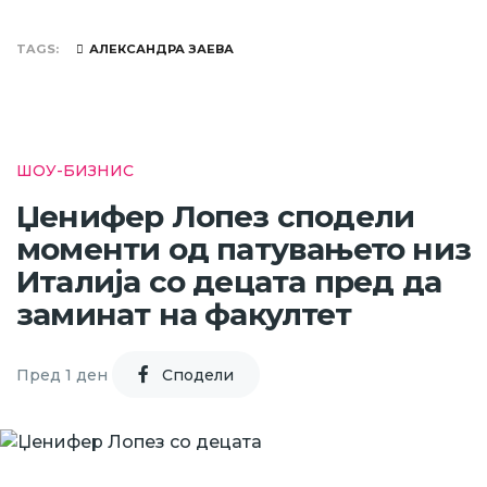
TAGS
АЛЕКСАНДРА ЗАЕВА
ШОУ-БИЗНИС
Џенифер Лопез сподели
моменти од патувањето низ
Италија со децата пред да
заминат на факултет
Пред 1 ден
Cподели