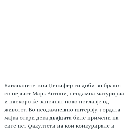
Близнаците, кои Џенифер ги доби во бракот
со пејачот Марк Антони, неодамна матурираа
и наскоро ќе започнат ново поглавје од
животот. Во неодамнешно интервју, гордата
мајка откри дека двајцата биле примени на
сите пет факултети на кои конкурирале и