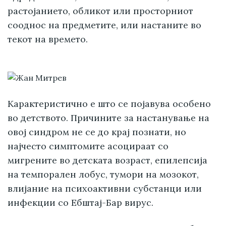
растојанието, обликот или просторниот
сооднос на предметите, или настаните во
текот на времето.
Карактеристично е што се појавува особено
во детството. Причините за настанување на
овој синдром не се до крај познати, но
најчесто симптомите асоцираат со
мигрените во детската возраст, епилепсија
на темпорален лобус, тумори на мозокот,
влијание на психоактивни субстанци или
инфекции со Ебштај-Бар вирус.