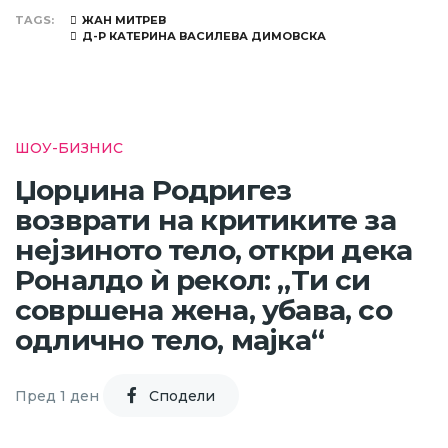
TAGS
ЖАН МИТРЕВ
Д-Р КАТЕРИНА ВАСИЛЕВА ДИМОВСКА
ШОУ-БИЗНИС
Џорџина Родригез
возврати на критиките за
нејзиното тело, откри дека
Роналдо ѝ рекол: „Ти си
совршена жена, убава, со
одлично тело, мајка“
Пред 1 ден
Cподели