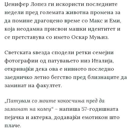
Џенифер Лопез ги искористи последните
недели пред големата животна промена за
да помине драгоцено време со Макс и Еми,
која неодамна присвои машки идентитет и
се претставува со името Оскар Муњиз.
Светската ѕвезда сподели ретки семејни
фотографии од патувањето низ Италија,
откривајќи дека ова е нивното последно
заедничко летно бегство пред близнаците да
заминат на факултет.
„Патувам со моите кокосчиња пред да
заминат на колеџ“
– напиша 57-годишната
пејачка и актерка, додавајќи емотикон што
плаче.