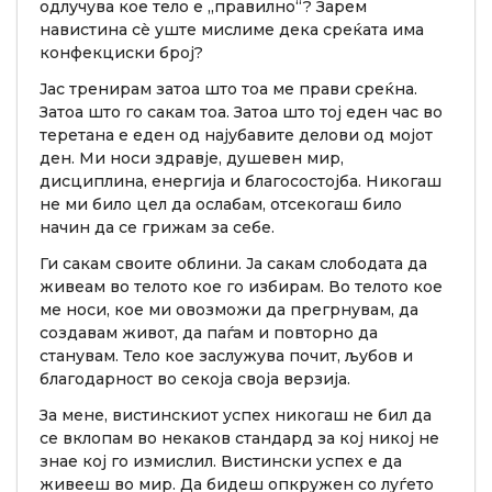
одлучува кое тело е „правилно“? Зарем
навистина сè уште мислиме дека среќата има
конфекциски број?
Јас тренирам затоа што тоа ме прави среќна.
Затоа што го сакам тоа. Затоа што тој еден час во
теретана е еден од најубавите делови од мојот
ден. Ми носи здравје, душевен мир,
дисциплина, енергија и благосостојба. Никогаш
не ми било цел да ослабам, отсекогаш било
начин да се грижам за себе.
Ги сакам своите облини. Ја сакам слободата да
живеам во телото кое го избирам. Во телото кое
ме носи, кое ми овозможи да прегрнувам, да
создавам живот, да паѓам и повторно да
станувам. Тело кое заслужува почит, љубов и
благодарност во секоја своја верзија.
За мене, вистинскиот успех никогаш не бил да
се вклопам во некаков стандард за кој никој не
знае кој го измислил. Вистински успех е да
живееш во мир. Да бидеш опкружен со луѓето