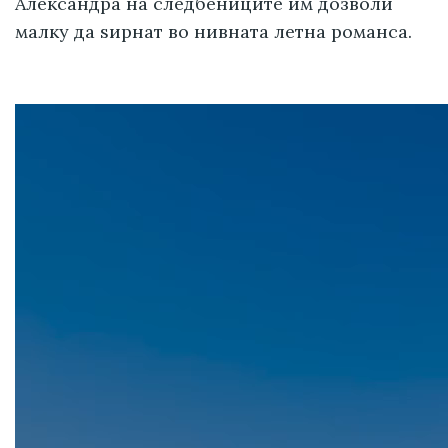
Александра на следбениците им дозволи
малку да ѕирнат во нивната летна романса.