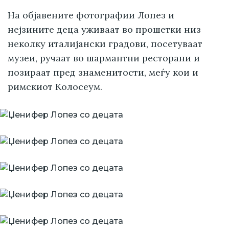
На објавените фотографии Лопез и
нејзините деца уживаат во прошетки низ
неколку италијански градови, посетуваат
музеи, ручаат во шармантни ресторани и
позираат пред знаменитости, меѓу кои и
римскиот Колосеум.