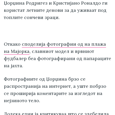
Џорџина Родригез и Кристијано Роналдо ги
користат летните денови за да уживаат под
топлите сончеви зраци.
Откако
споделија фотографии од на плажа
на Мајорка
, славниот модел и врвниот
фудбалер беа фотографирани од папараците
на јахта.
Фотографиите од Џорџина брзо се
распространија на интернет, а уште побрзо
се проширија коментарите за изгледот на
нејзиното тело.
Додека едни ја критикуваа што се здебелила,