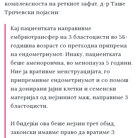
комплексноста на реткиот зафат, д-р Таше
Трпчевски појасни:
Кај пациентката направивме
ембриотрансфер на 3 бластоцисти во 58-
годишна возраст со претходна припрема
на ендометриумот. Инаку, пациентката
беше аменороична, во менопауза 5 години.
Ние ја вративме менструацијата, го
припремивме ендометриумот и со помош
на донирани јајни клетки и семенски
материјал од нејзиниот маж, направиме 3
бластоцисти.
И бидејќи ова беше нејзин трет обид,
законски имавме право да вратиме 3