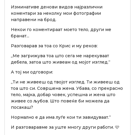
Изминативе денови видов најразлични
коментари за неколку мои фотографии
направени на брод.
Некои го коментираат моето тело, други ме
бранат...
Разговарав за тоа со Крис и му реков:
„Ме загрижува тоа што сега ме нарекуваат
дебела, затоа што живеам од мојот изглед.“
А тој ми одговори:
„Ти не живееш од твојот изглед. Ти живееш од
тоа што си. Совршена жена. Убава, со прекрасно
тело, мајка, добар човек, успешна и жена што
живее со љубов. Што повеќе би можела да
посакаш?
Нормално е да има луѓе кои ти завидуваат.“
И разговаравме за уште многу други работи. 🩷