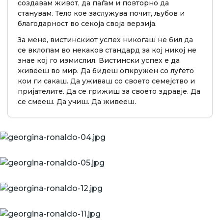
создавам живот, да паѓам и повторно да
станувам. Тело кое заслужува почит, љубов и
благодарност во секоја своја верзија.
За мене, вистинскиот успех никогаш не бил да
се вклопам во некаков стандард за кој никој не
знае кој го измислил. Вистински успех е да
живееш во мир. Да бидеш опкружен со луѓето
кои ги сакаш. Да уживаш со своето семејство и
пријателите. Да се грижиш за своето здравје. Да
се смееш. Да учиш. Да живееш.