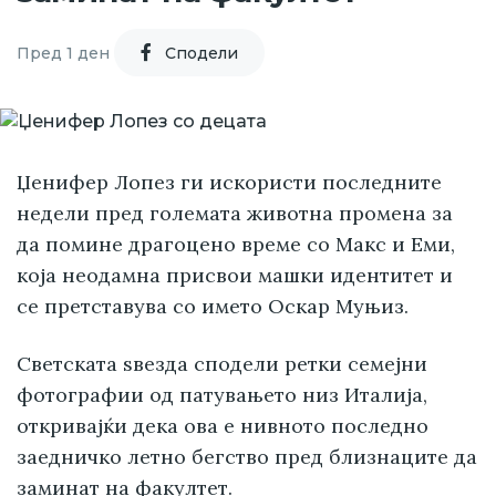
Пред 1 ден
Cподели
Џенифер Лопез ги искористи последните
недели пред големата животна промена за
да помине драгоцено време со Макс и Еми,
која неодамна присвои машки идентитет и
се претставува со името Оскар Муњиз.
Светската ѕвезда сподели ретки семејни
фотографии од патувањето низ Италија,
откривајќи дека ова е нивното последно
заедничко летно бегство пред близнаците да
заминат на факултет.