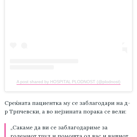
A post shared by HOSPITAL PLODNOST (@plodnost)
Среќната пациентка му се заблагодари на д-
р Трпчевски, а во нејзината порака се вели:
„Сакаме да ви се заблагодариме за
големиот труд и помошта од вас и вашиот