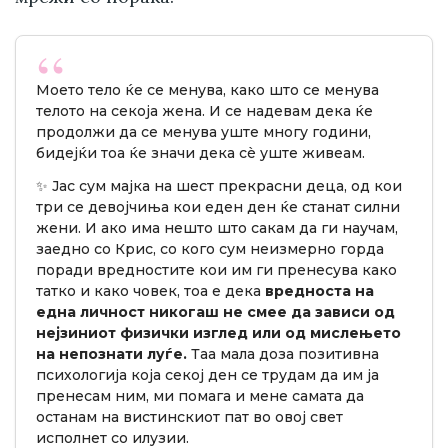
Моето тело ќе се менува, како што се менува
телото на секоја жена. И се надевам дека ќе
продолжи да се менува уште многу години,
бидејќи тоа ќе значи дека сè уште живеам.
✨ Јас сум мајка на шест прекрасни деца, од кои
три се девојчиња кои еден ден ќе станат силни
жени. И ако има нешто што сакам да ги научам,
заедно со Крис, со кого сум неизмерно горда
поради вредностите кои им ги пренесува како
татко и како човек, тоа е дека
вредноста на
една личност никогаш не смее да зависи од
нејзиниот физички изглед или од мислењето
на непознати луѓе.
Таа мала доза позитивна
психологија која секој ден се трудам да им ја
пренесам ним, ми помага и мене самата да
останам на вистинскиот пат во овој свет
исполнет со илузии.