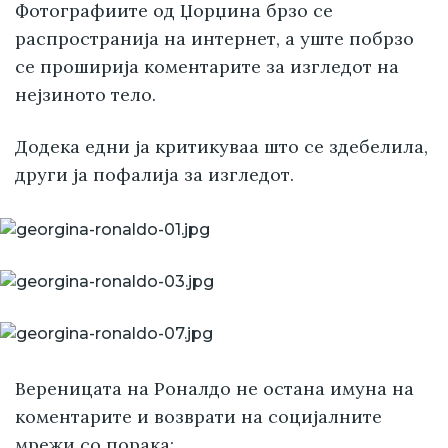
Фотографиите од Џорџина брзо се
распространија на интернет, а уште побрзо
се проширија коментарите за изгледот на
нејзиното тело.
Додека едни ја критикуваа што се здебелила,
други ја пофалија за изгледот.
Вереницата на Роналдо не остана имуна на
коментарите и возврати на социјалните
мрежи со порака: