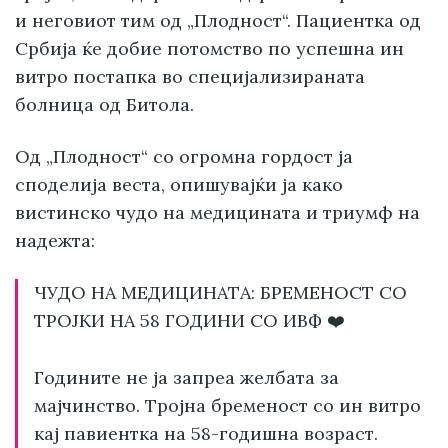
и неговиот тим од „Плодност“. Пациентка од
Србија ќе добие потомство по успешна ин
витро постапка во специјализираната
болница од Битола.
Од „Плодност“ со огромна гордост ја
споделија веста, опишувајќи ја како
вистинско чудо на медицината и триумф на
надежта:
ЧУДО НА МЕДИЦИНАТА: БРЕМЕНОСТ СО
ТРОЈКИ НА 58 ГОДИНИ СО ИВФ ❤️
Годините не ја запреа желбата за
мајчинство. Тројна бременост со ин витро
кај павиентка на 58-годишна возраст.