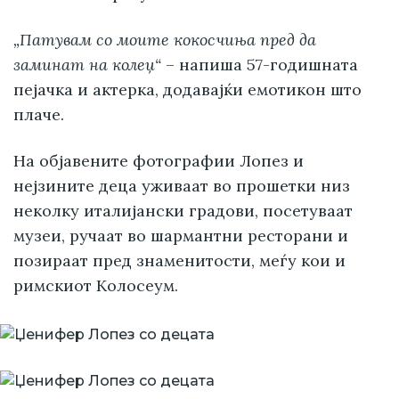
„Патувам со моите кокосчиња пред да
заминат на колеџ“
– напиша 57-годишната
пејачка и актерка, додавајќи емотикон што
плаче.
На објавените фотографии Лопез и
нејзините деца уживаат во прошетки низ
неколку италијански градови, посетуваат
музеи, ручаат во шармантни ресторани и
позираат пред знаменитости, меѓу кои и
римскиот Колосеум.