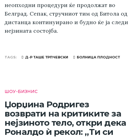
неопходни процедури ќе продолжат во
Белград. Сепак, стручниот тим од Битола од
дистанца континуирано и будно ќе ја следи
нејзината состојба.
TAGS
Д-Р ТАШЕ ТРПЧЕВСКИ
БОЛНИЦА ПЛОДНОСТ
ШОУ-БИЗНИС
Џорџина Родригез
возврати на критиките за
нејзиното тело, откри дека
Роналдо ѝ рекол: „Ти си