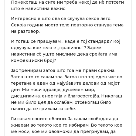
Понекогаш на сите ни треба некој да нè потсети
што е навистина важно.
Интересно е што ова се случува секое лето.
Секоја година моето тело повторно станува тема
на разговор.
И тогаш се прашувам... каде е тој стандард? Кој
одлучува кое тело е „правилно“? Зарем
навистина сè уште мислиме дека среќата има
конфекциски број?
Јас тренирам затоа што тоа ме прави среќна.
Затоа што го сакам тоа. Затоа што тој еден час во
теретана е еден од најубавите делови од мојот
ден. Ми носи здравје, душевен мир,
дисциплина, енергија и благосостојба. Никогаш
не ми било цел да ослабам, отсекогаш било
начин да се грижам за себе.
Ги сакам своите облини. Ја сакам слободата да
живеам во телото кое го избирам. Во телото кое
ме носи, кое ми овозможи да прегрнувам, да