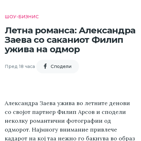
ШОУ-БИЗНИС
Летна романса: Александра
Заева со саканиот Филип
ужива на одмор
Пред 18 часа
Cподели
Александра Заева ужива во летните денови
со својот партнер Филип Арсов и сподели
неколку романтични фотографии од
одморот. Најмногу внимание привлече
кадарот на кој таа нежно го бакнува во образ