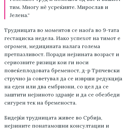
тим. Многу нè усреќивте. Мирослав и
Јелена.“
Трудницата во моментов се наоѓа во 9-тата
гестациска недела. Иако успехот на тимот е
огромен, медицината налага голема
претпазливост. Поради нејзината возраст и
сериозните ризици кои ги носи
повеќеплодовата бременост, д-р Трпчевски
стручно ја советувал да се изврши редукција
на еден или два ембриони, со цел да се
заштити нејзиното здравје и да се обезбеди
сигурен тек на бременоста.
Бидејќи трудницата живее во Србија,
нејзините понатамошни консултации и