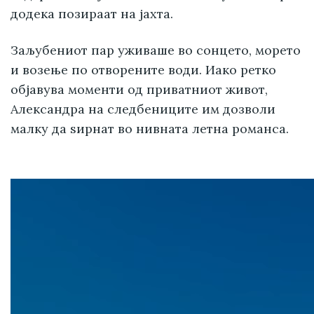
додека позираат на јахта.
Заљубениот пар уживаше во сонцето, морето
и возење по отворените води. Иако ретко
објавува моменти од приватниот живот,
Александра на следбениците им дозволи
малку да ѕирнат во нивната летна романса.