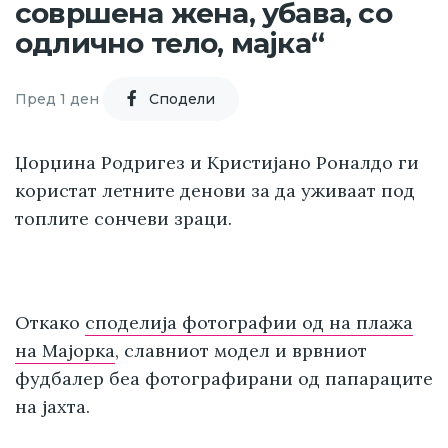
совршена жена, убава, со
одлично тело, мајка“
Пред 1 ден
Cподели
Џорџина Родригез и Кристијано Роналдо ги
користат летните денови за да уживаат под
топлите сончеви зраци.
Откако
споделија фотографии од на плажа
на Мајорка
, славниот модел и врвниот
фудбалер беа фотографирани од папараците
на јахта.