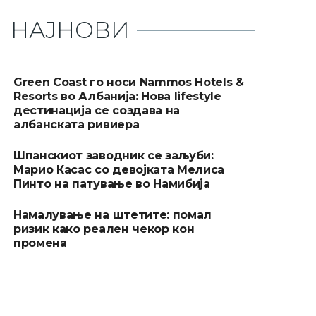
НАЈНОВИ
Green Coast го носи Nammos Hotels &
Resorts во Албанија: Нова lifestyle
дестинација се создава на
албанската ривиера
Шпанскиот заводник се заљуби:
Марио Касас со девојката Мелиса
Пинто на патување во Намибија
Намалување на штетите: помал
ризик како реален чекор кон
промена