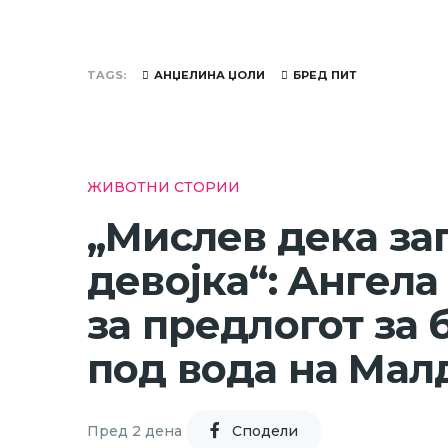
TAGS
АНЏЕЛИНА ЏОЛИ
БРЕД ПИТ
ЖИВОТНИ СТОРИИ
„Мислев дека за
девојка“: Ангела
за предлогот за 
под вода на Мал
Пред 2 дена
Cподели