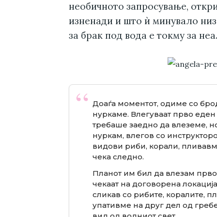
необичното запросување, откри
изненади и што ѝ минувало низ
за брак под вода е токму за неа
Доаѓа моментот, одиме со брод
нуркаме. Влегуваат прво еден 
требаше заедно да влеземе, но
нуркам, влегов со инструктор
видови риби, корали, пливавм
чека следно.
Планот им бил да влезам прво ј
чекаат на договорена локација 
сликав со рибите, коралите, п
упативме на друг дел од греб
вид од водниот свет.