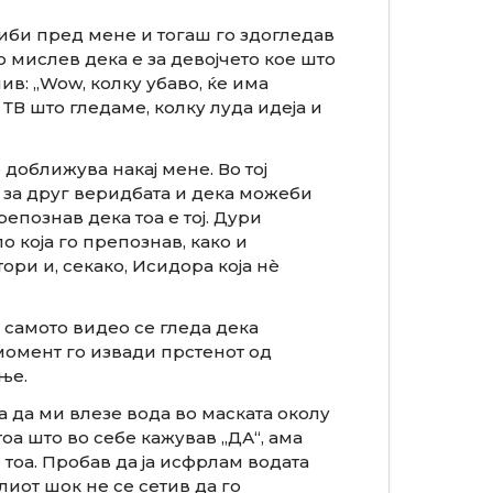
риби пред мене и тогаш го здогледав
но мислев дека е за девојчето кое што
ив: „Wow, колку убаво, ќе има
ТВ што гледаме, колку луда идеја и
доближува накај мене. Во тој
 за друг веридбата и дека можеби
познав дека тоа е тој. Дури
о која го препознав, како и
ори и, секако, Исидора која нè
а самото видео се гледа дека
ј момент го извади прстенот од
ње.
а да ми влезе вода во маската околу
тоа што во себе кажував „ДА“, ама
тоа. Пробав да ја исфрлам водата
лиот шок не се сетив да го