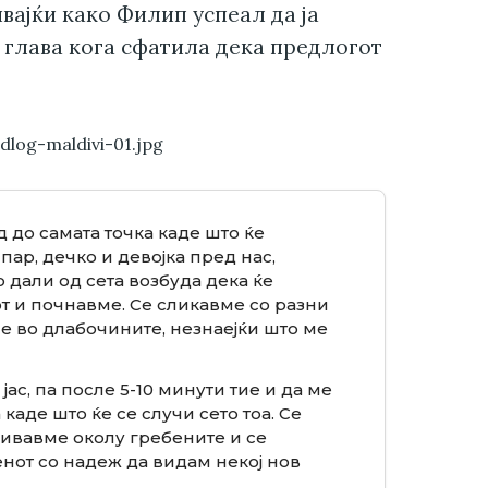
вајќи како Филип успеал да ја
 глава кога сфатила дека предлогот
.
 до самата точка каде што ќе
пар, дечко и девојка пред нас,
 дали од сета возбуда дека ќе
от и почнавме. Се сликавме со разни
е во длабочините, незнаејќи што ме
ас, па после 5-10 минути тие и да ме
каде што ќе се случи сето тоа. Се
ливавме околу гребените и се
енот со надеж да видам некој нов