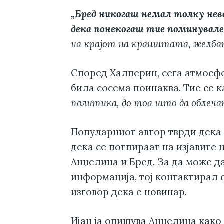
„Бред никогаш немал толку нев
дека понекогаш тие поминувале и
на крајот на краиштата, желбата
Според Халперин, сега атмосфе
била сосема поинаква. Тие се 
политика, до тоа што да облечат
Популарниот автор тврди дека 
дека се потпираат на изјавите 
Анџелина и Бред. За да може да
информација, тој контактирал 
изговор дека е новинар.
Ијан ја опишува Анџелина как