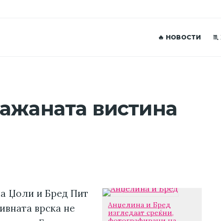
🔥 НОВОСТИ
♏
ажаната вистина
а Џоли и Бред Пит
Анџелина и Бред
ивната врска не
изгледаат среќни,
фотографирани на