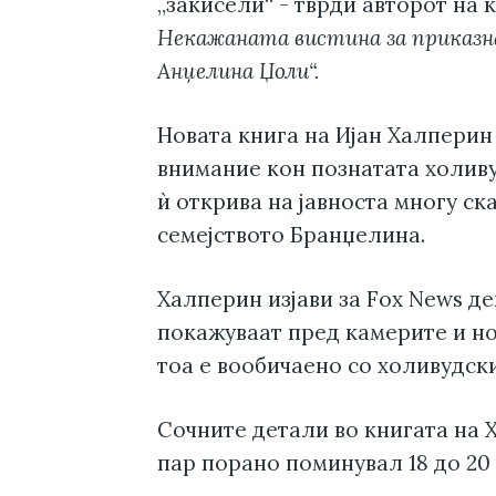
„закисели“ - тврди авторот на 
Некажаната вистина за приказн
Анџелина Џоли“.
Новата книга на Ијан Халперин
внимание кон познатата холивуд
ѝ открива на јавноста многу с
семејството Бранџелина.
Халперин изјави за Fox News д
покажуваат пред камерите и но
тоа е вообичаено со холивудски
Сочните детали во книгата на 
пар порано поминувал 18 до 20 