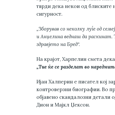
тврди дека некои од блиските 
сигурност.
„Зборував со неколку луѓе од сем
и Анџелина веднаш да раскинат. 
здравјето на Бред“.
На крајот, Харпелин смета дека
„Тие ќе се разделат во нареднит
Ијан Халперин е писател кој за
контроверзни биографии. Во пр
објавено скандалозни детали о
Дион и Мајкл Џексон.