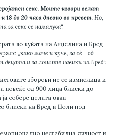
еројатен секс. Моите извори велат
 18 до 20 часа дневно во кревет.
Но,
 за секс се намалува“.
рата во куќата на Анџелина и Бред
карале
„како маче и куче, за сè - од
 децата и за лошите навики на Бред“.
неговите зборови не се измислица и
на повеќе од 900 лица блиски до
 ја собере целата оваа
со блиски на Бред и Џоли под
о емоционално нестабилна личност и