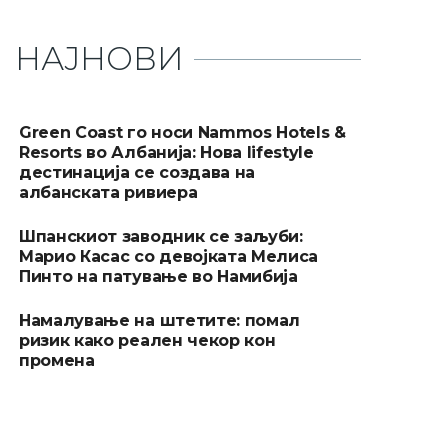
НАЈНОВИ
Green Coast го носи Nammos Hotels &
Resorts во Албанија: Нова lifestyle
дестинација се создава на
албанската ривиера
Шпанскиот заводник се заљуби:
Марио Касас со девојката Мелиса
Пинто на патување во Намибија
Намалување на штетите: помал
ризик како реален чекор кон
промена