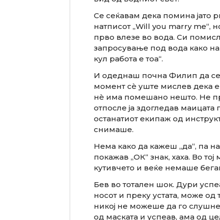
Се сеќавам дека помина јато 
натписот „Will you marry me“, 
прво влезе во вода. Си помисл
запросување под вода како на 
кул работа е тоа“.
И одеднаш почна Филип да се 
момент сè уште мислев дека е
нè има помешано нешто. Не пре
отпосле ја здогледав маицата п
останатиот екипаж од инструкт
снимаше.
Нема како да кажеш „да“, па н
покажав „ОК“ знак, хаха. Во то
кутивчето и веќе немаше бега
Бев во тотален шок. Дури успе
носот и преку устата, може од 
никој не можеше да го слушне 
од маската и успеав, ама од це