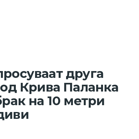
просуваат друга
 од Крива Паланка
брак на 10 метри
диви