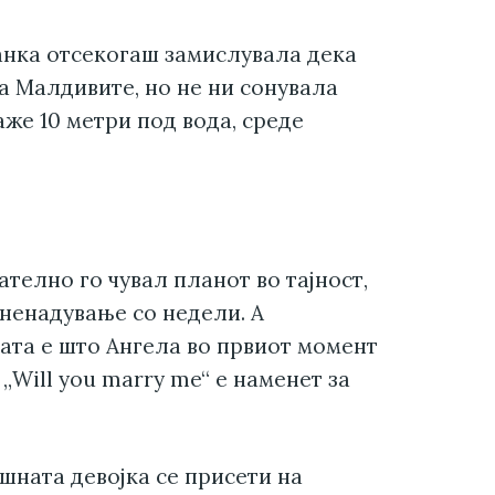
анка отсекогаш замислувала дека
а Малдивите, но не ни сонувала
аже 10 метри под вода, среде
телно го чувал планот во тајност,
зненадување со недели. А
ата е што Ангела во првиот момент
„Will you marry me“ е наменет за
ишната девојка се присети на