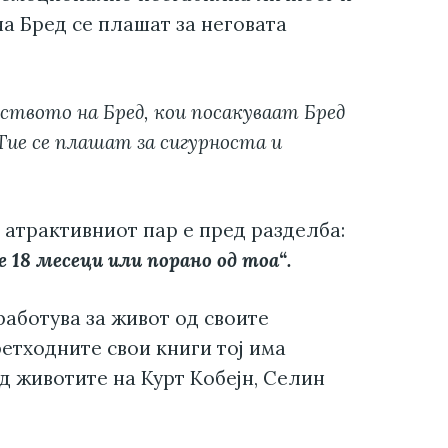
на Бред се плашат за неговата
ејството на Бред, кои посакуваат Бред
Тие се плашат за сигурноста и
 атрактивниот пар е пред разделба:
е 18 месеци или порано од тоа“.
работува за живот од своите
етходните свои книги тој има
д животите на Курт Кобејн, Селин