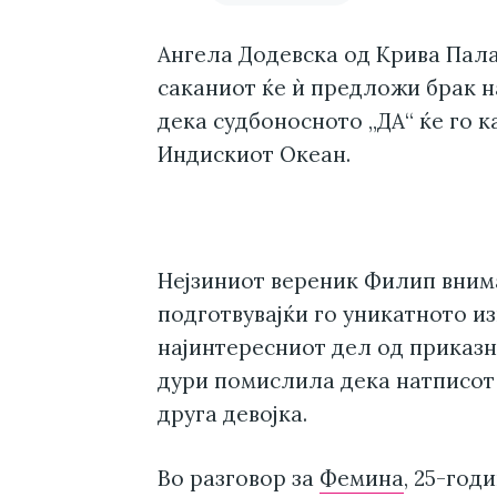
Ангела Додевска од Крива Пал
саканиот ќе ѝ предложи брак н
дека судбоносното „ДА“ ќе го к
Индискиот Океан.
Нејзиниот вереник Филип внима
подготвувајќи го уникатното и
најинтересниот дел од приказн
дури помислила дека натписот 
друга девојка.
Во разговор за
Фемина
, 25-год