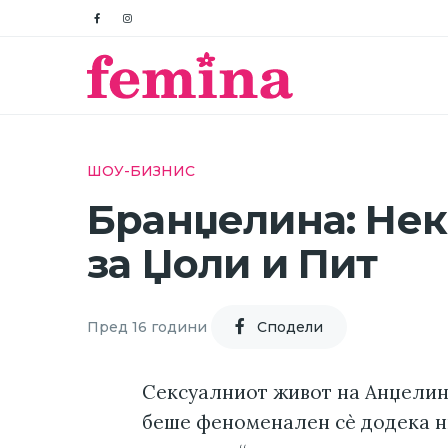
ШОУ-БИЗНИС
Бранџелина: Нек
за Џоли и Пит
Пред 16 години
Cподели
Сексуалниот живот на Анџелин
беше феноменален сè додека н