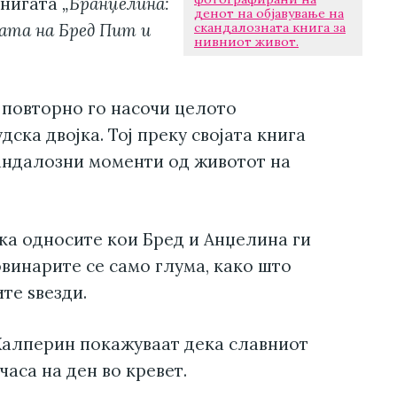
книгата
„Бранџелина:
денот на објавување на
ата на Бред Пит и
скандалозната книга за
нивниот живот.
 повторно го насочи целото
ска двојка. Тој преку својата книга
кандалозни моменти од животот на
ека односите кои Бред и Анџелина ги
винарите се само глума, како што
те ѕвезди.
Халперин покажуваат дека славниот
часа на ден во кревет.