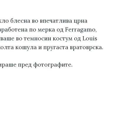
кло блесна во впечатлива црна
зработена по мерка од Ferragamo,
уваше во темносин костум од Louis
олта кошула и пругаста вратоврска.
ираше пред фотографите.