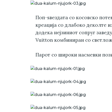
Поп-ѕвездата со косовско поте
креација со длабоко деколте и
додека нејзиниот сопруг завед
Vuitton комбиниран со светлож
Парот со широки насмевки поз