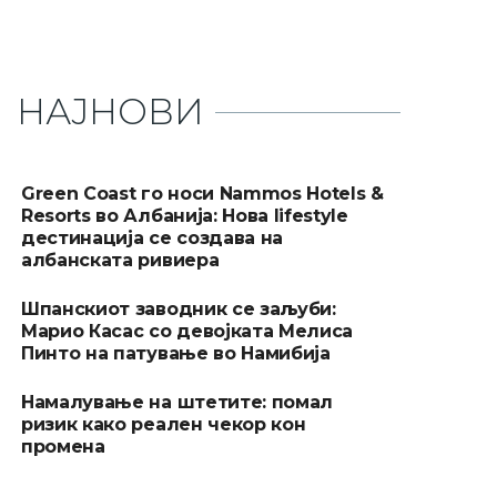
НАЈНОВИ
Green Coast го носи Nammos Hotels &
Resorts во Албанија: Нова lifestyle
дестинација се создава на
албанската ривиера
Шпанскиот заводник се заљуби:
Марио Касас со девојката Мелиса
Пинто на патување во Намибија
Намалување на штетите: помал
ризик како реален чекор кон
промена