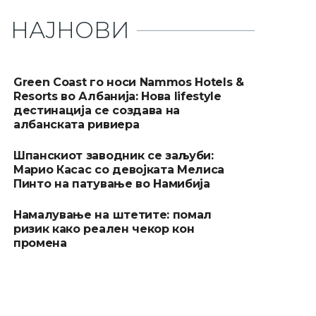
НАЈНОВИ
Green Coast го носи Nammos Hotels &
Resorts во Албанија: Нова lifestyle
дестинација се создава на
албанската ривиера
Шпанскиот заводник се заљуби:
Марио Касас со девојката Мелиса
Пинто на патување во Намибија
Намалување на штетите: помал
ризик како реален чекор кон
промена