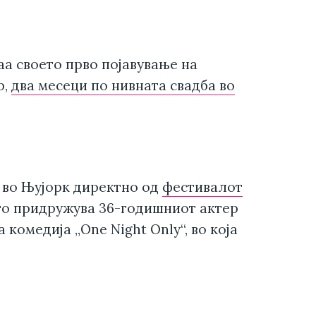
аа своето прво појавување на
р,
два месеци по нивната свадба во
 во Њујорк директно од
фестивалот
го придружува 36-годишниот актер
комедија „One Night Only“, во која