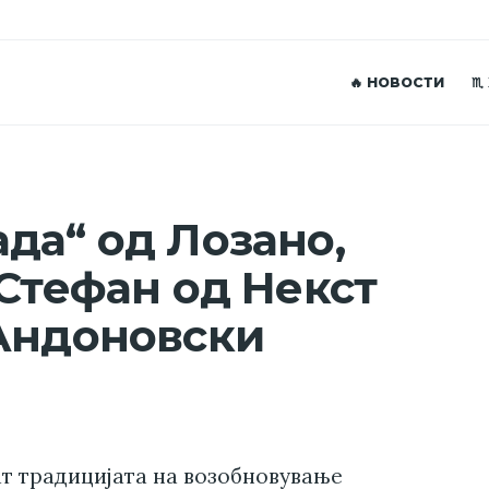
🔥 НОВОСТИ
♏
да“ од Лозано,
 Стефан од Некст
 Андоновски
ат традицијата на возобновување