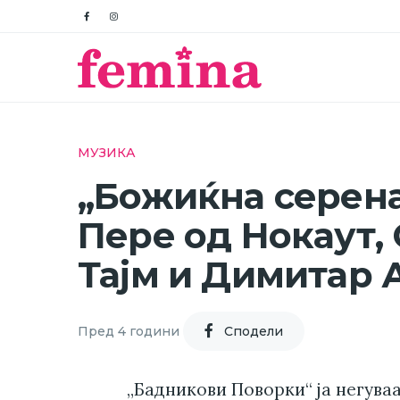
МУЗИКА
„Божиќна серена
Пере од Нокаут,
Тајм и Димитар
Пред 4 години
Cподели
„Бадникови Поворки“ ја негува