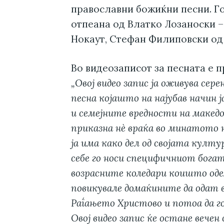
православни божиќни песни. Г
отпеана од Влатко Лозаноски –
Нокаут, Стефан Филиповски од 
Во видеозаписот за песната е 
„Овој видео запис ја оживува сер
песна којашто на најубав начин 
и семејните вредности на макед
приказна нè враќа во минатото 
ја има како дел од својата култ
себе го носи специфичниот богат
возрасните коледари коишто оделе
повикувале домаќините да одат в
Раѓањето Христово и потоа да го
Овој видео запис ќе остане вечен