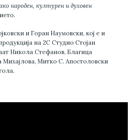
ко народен, културен и духовен
ието.
ојковски и Горан Наумовски, кој е и
продукција на 2С Студио Стојан
ваат Никола Стефанов, Благица
 Михајлова, Митко С. Апостоловски
тола.