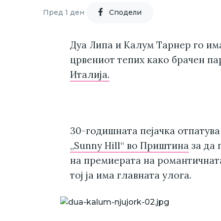
Пред 1 ден
Cподели
Дуа Липа и Калум Тарнер го им
црвениот тепих како брачен па
Италија.
30-годишната пејачка отпатува
„Sunny Hill“ во Приштина
за да 
на премиерата на романтичната 
тој ја има главната улога.