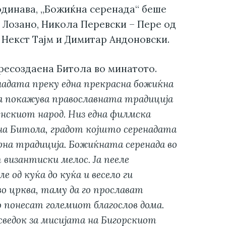
одинава, „Божиќна серенада“ беше
 Лозано, Никола Перевски – Пере од
Некст Тајм и Димитар Андоновски.
пресоздаена Битола во минатото.
енадата преку една прекрасна божиќна
ја покажува православната традиција
онскиот народ. Низ една филмска
на Битола, градот којшто серенадата
урна традиција. Божиќната серенада во
 византиски мелос. Ја пееле
 од куќа до куќа и весело ги
о црква, таму да го прослават
 понесат големиот благослов дома.
 сведок за мисијата на Бигорскиот