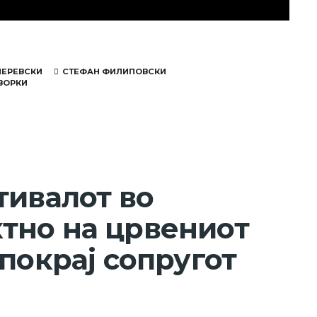
ПЕРЕВСКИ
СТЕФАН ФИЛИПОВСКИ
ВОРКИ
тивалот во
тно на црвениот
покрај сопругот