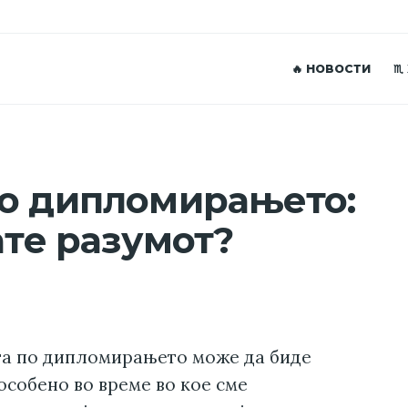
🔥 НОВОСТИ
♏
по дипломирањето:
ате разумот?
та по дипломирањето може да биде
особено во време во кое сме