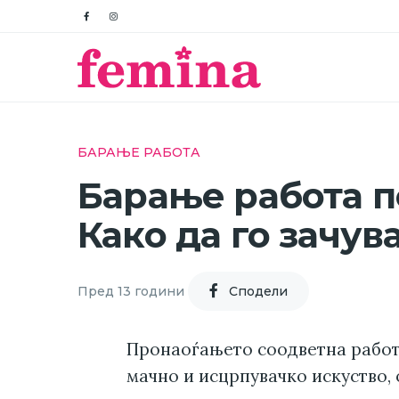
БАРАЊЕ РАБОТА
Барање работа 
Како да го зачув
Пред 13 години
Cподели
Пронаоѓањето соодветна рабо
мачно и исцрпувачко искуство, 