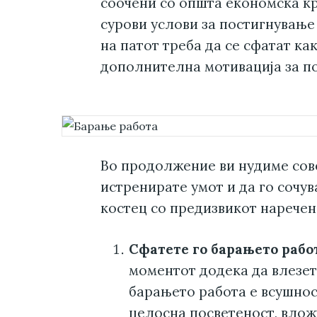
соочени со општа економска кр
сурови услови за постигнување
на патот треба да се сфатат ка
дополнителна мотивација за по
Во продолжение ви нудиме сове
истренирате умот и да го сочув
костец со предизвикот наречен
Сфатете го барањето работ
моментот додека да влезет
барањето работа е всушнос
целосна посветеност, влож