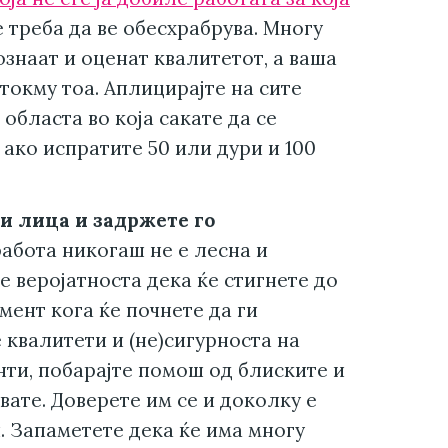
не треба да ве обесхрабрува. Многу
знаат и оценат квалитетот, а ваша
 токму тоа. Аплицирајте на сите
 областа во која сакате да се
 ако испратите 50 или дури и 100
и лица и задржете го
абота никогаш не е лесна и
е веројатноста дека ќе стигнете до
мент кога ќе почнете да ги
 квалитети и (не)сигурноста на
нти, побарајте помош од блиските и
вате. Доверете им се и доколку е
. Запаметете дека ќе има многу