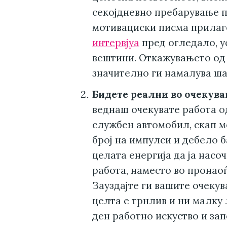
секојдневно пребарување п
мотивациски писма прилаго
интервјуа
пред огледало, 
вештини. Откажувањето од 
значително ги намалува шан
Бидете реални во очекува
веднаш очекувате работа од
службен автомобил, скап 
број на импулси и дебело 
целата енергија да ја нас
работа, наместо во пронао
Зауздајте ги вашите очекув
целта е трнлив и ни малку 
ден работно искуство и зап