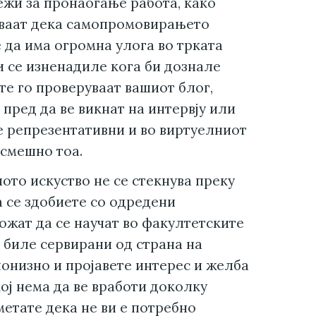
жи за пронаоѓање работа, како
уваат дека самопромовирањето
 да има огромна улога во трката
и се изненадиле кога би дознале
е го проверуваат вашиот блог,
пред да ве викнат на интервју или
е репрезентативни и во виртуелниот
 смешно тоа.
ото искуство не се стекнува преку
а се здобиете со одредени
можат да се научат во факултетските
и биле сервирани од страна на
онизно и пројавете интерес и желба
ој нема да ве вработи доколку
метате дека не ви е потребно