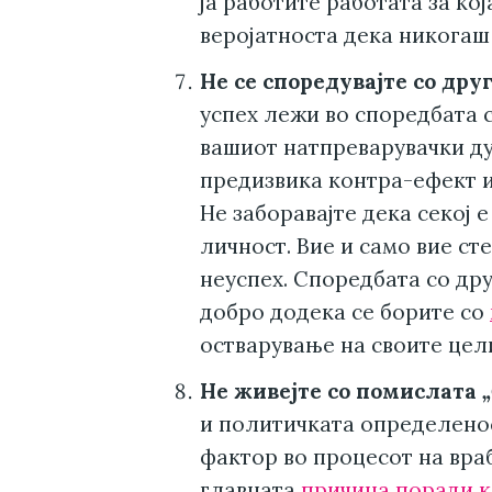
ја работите работата за кој
веројатноста дека никогаш 
Не се споредувајте со друг
успех лежи во споредбата с
вашиот натпреварувачки ду
предизвика контра-ефект и 
Не заборавајте дека секој 
личност. Вие и само вие ст
неуспех. Споредбата со др
добро додека се борите со
остварување на своите цели
Не живејте со помислата
„
и политичката определенос
фактор во процесот на вра
главната
причина поради ко