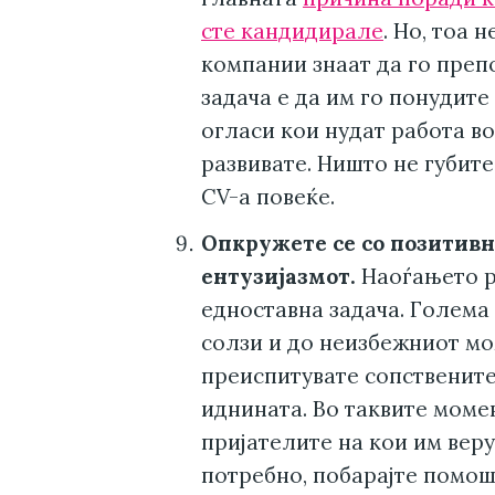
сте кандидирале
. Но, тоа 
компании знаат да го препо
задача е да им го понудите
огласи кои нудат работа во
развивате. Ништо не губите
CV-а повеќе.
Опкружете се со позитивн
ентузијазмот.
Наоѓањето р
едноставна задача. Голема 
солзи и до неизбежниот мо
преиспитувате сопствените
иднината. Во таквите моме
пријателите на кои им веру
потребно, побарајте помош