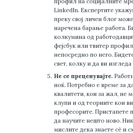
профил на социјалните мре
LinkedIn. Експертите укаж
преку свој личен блог може
наречена барање работа. Б
колкумина од работодавцит
фејсбук или твитер профил 
непосредно по него. Бидет
свет, колку и да ви изгледа
Не се преценувајте.
Работн
ноќ. Потребно е време за д
квалитети, кои за жал, не 
клупи и од теориите кои в
професорите. Пристапете п
да научите нешто ново. Ник
мислите дека знаете сè и с