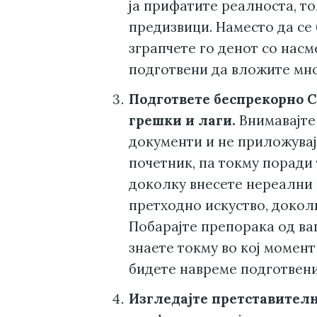
ја прифатите реалноста, то
предизвици. Наместо да се
зграпчете го денот со нас
подготвени да вложите мног
Подгответе беспрекорно 
грешки и лаги.
Внимавајте 
документи и не приложувај
почетник, па токму поради 
доколку внесете нереални
претходно искуство, докол
Побарајте препорака од в
знаете токму во кој момент
бидете навреме подготвени
Изгледајте претставителн