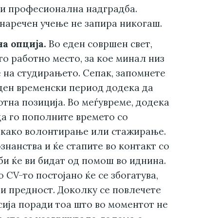
и професионална надградба.
наречен учење не запира никогаш.
на опција.
Во еден совршен свет,
то работно место, за кое минал низ
 на студирањето. Сепак, запомнете
ден временски период додека да
отна позиција. Во меѓувреме, додека
да го пополните времето со
 како волонтирање или стажирање.
знанства и ќе стапите во контакт со
би ќе ви бидат од помош во иднина.
 CV-то постојано ќе се збогатува,
 и предност. Доколку се повлечете
сија поради тоа што во моментот не