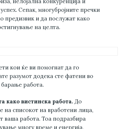
иза, нелојална конкуренција и
 успех. Сепак, многубројните пречки
ко предизвик и да послужат како
стигнување на целта.
ти кои ќе ви помогнат да го
ате разумот додека сте фатени во
 барање работа.
а како вистинска работа.
До
е на списокот на вработени лица,
т ваша работа. Тоа подразбира
ување многу време и енергија,