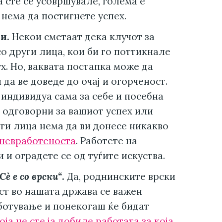
а сте се усовршувале, голема е
нема да постигнете успех.
и.
Некои сметаат дека клучот за
о други лица, кои би го поттикнале
х. Но, ваквата постапка може да
да ве доведе до очај и огорченост.
е индивидуа сама за себе и посебна
е одговорни за вашиот успех или
уги лица нема да ви донесе никакво
невработеноста
. Работете на
 и оградете се од туѓите искуства.
Сè е со врски“
.
Да, роднинските врски
т во нашата држава се важен
ботување и понекогаш ќе бидат
ја не сте ја добиле работата за која