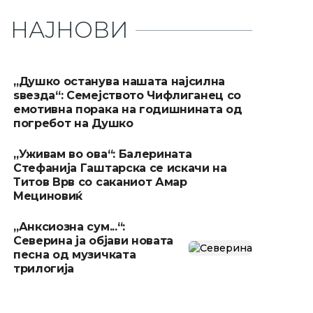
НАЈНОВИ
„Душко останува нашата најсилна
ѕвезда“: Семејството Чифлиганец со
емотивна порака на годишнината од
погребот на Душко
„Уживам во ова“: Балерината
Стефанија Гаштарска се искачи на
Титов Врв со саканиот Амар
Мециновиќ
„Анксиозна сум...“:
Северина ја објави новата
песна од музичката
трилогија