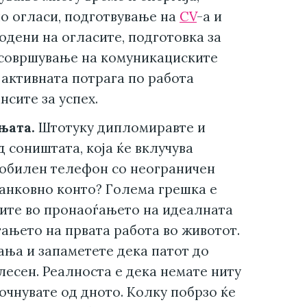
о огласи, подготвување на
CV
-а и
дени на огласите, подготовка за
усовршување на комуникациските
активната потрага по работа
сите за успех.
њата.
Штотуку дипломиравте и
 соништата, која ќе вклучува
мобилен телефон со неограничен
банковно конто? Голема грешка е
очите во пронаоѓањето на идеалната
ѓањето на првата работа во животот.
ања и запаметете дека патот до
лесен. Реалноста е дека немате ниту
очнувате од дното. Колку побрзо ќе