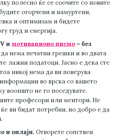
лку полесно ќе се соочите со новите
 будите огорчени и намуртени,
мевка и оптимизам и бидете
у труд и енергија.
CV и
мотивационо писмо
– без
да нема печатни грешки и во двата
те лажни податоци. Јасно е дека сте
тоа никој нема да ви поверува
 информации во врска со вашето
ку воопшто не го поседувате.
ашите професори или ментори. Не
 ќе ви бидат потребни, но добро е да
.
о и онлајн.
Отворете сопствен