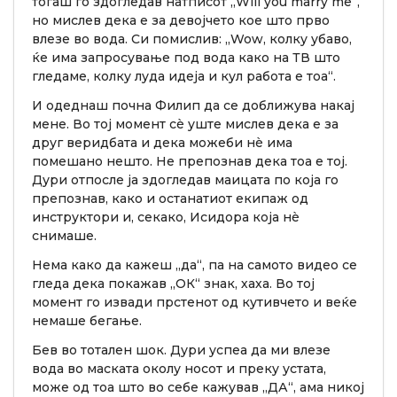
тогаш го здогледав натписот „Will you marry me“,
но мислев дека е за девојчето кое што прво
влезе во вода. Си помислив: „Wow, колку убаво,
ќе има запросување под вода како на ТВ што
гледаме, колку луда идеја и кул работа е тоа“.
И одеднаш почна Филип да се доближува накај
мене. Во тој момент сè уште мислев дека е за
друг веридбата и дека можеби нè има
помешано нешто. Не препознав дека тоа е тој.
Дури отпосле ја здогледав маицата по која го
препознав, како и останатиот екипаж од
инструктори и, секако, Исидора која нè
снимаше.
Нема како да кажеш „да“, па на самото видео се
гледа дека покажав „ОК“ знак, хаха. Во тој
момент го извади прстенот од кутивчето и веќе
немаше бегање.
Бев во тотален шок. Дури успеа да ми влезе
вода во маската околу носот и преку устата,
може од тоа што во себе кажував „ДА“, ама никој