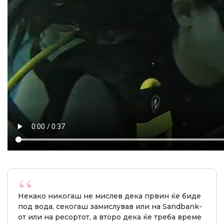
Некако никогаш не мислев дека првин ќе биде
под вода, секогаш замислував или на Sandbank-
от или на ресортот, а второ дека ќе треба време