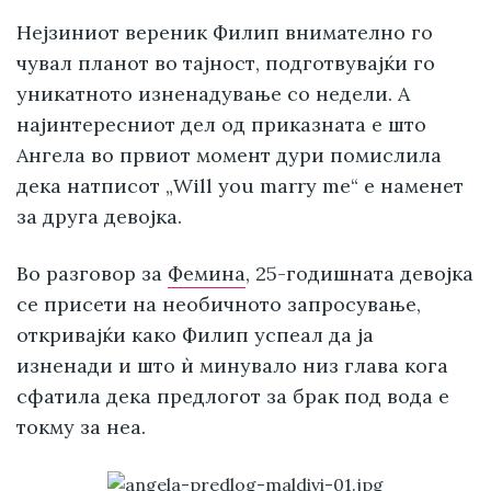
Нејзиниот вереник Филип внимателно го
чувал планот во тајност, подготвувајќи го
уникатното изненадување со недели. А
најинтересниот дел од приказната е што
Ангела во првиот момент дури помислила
дека натписот „Will you marry me“ е наменет
за друга девојка.
Во разговор за
Фемина
, 25-годишната девојка
се присети на необичното запросување,
откривајќи како Филип успеал да ја
изненади и што ѝ минувало низ глава кога
сфатила дека предлогот за брак под вода е
токму за неа.