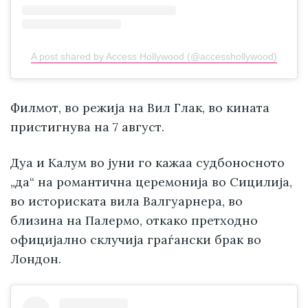
A post shared by Access Hollywood (@accesshollywood)
Филмот, во режија на Вил Глак, во кината
пристигнува на 7 август.
Дуа и Калум во јуни го кажаа судбоносното
„да“ на романтична церемонија во Сицилија,
во историската вила Валгуарнера, во
близина на Палермо, откако претходно
официјално склучија граѓански брак во
Лондон.