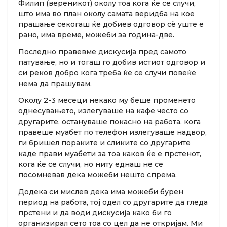
Филип (вереникот) околу тоа кога ќе се случи,
што има во план околу самата веридба на кое
прашање секогаш ќе добиев одговор сè уште е
рано, има време, можеби за година-две.
Последно правевме дискусија пред самото
патување, но и тогаш го добив истиот одговор и
си реков добро кога треба ќе се случи повеќе
нема да прашувам.
Околу 2-3 месеци некако му беше променето
однесувањето, излегуваше на кафе често со
другарите, остануваше покасно на работа, кога
правеше муабет по телефон излегуваше надвор,
ги бришел пораките и сликите со другарите
каде прави муабети за тоа каков ќе е прстенот,
кога ќе се случи, но ниту еднаш не се
посомневав дека можеби нешто спрема.
Додека си мислев дека има можеби бурен
период на работа, тој одел со другарите да гледа
прстени и да води дискусија како би го
организирал сето тоа со цел да не откријам. Ми