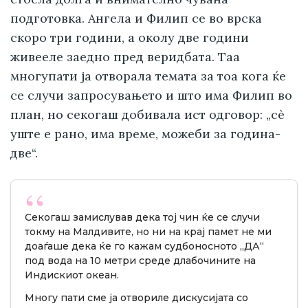
подготовка. Ангела и Филип се во врска
скоро три години, а околу две години
живееле заедно пред веридбата. Таа
многупати ја отворала темата за тоа кога ќе
се случи запросувањето и што има Филип во
план, но секогаш добивала ист одговор: „сè
уште е рано, има време, можеби за година-
две“.
Секогаш замислував дека тој чин ќе се случи
токму на Малдивите, но ни на крај памет не ми
доаѓаше дека ќе го кажам судбоносното „ДА“
под вода на 10 метри среде длабочините на
Индискиот океан.
Многу пати сме ја отвориле дискусијата со