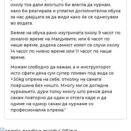
околу тоа дали воопшто би влегла да нуркам,
како би реагирала и уплатил дополнителна обука
за нас двајцата за да види како ќе се однесувам
во водата.
Бевме на обука рано изутрината околу 9 часот по
локално време на Малдивите, или 6 часот по
наше време, додека самиот излет се случи околу
14 часот по нивно време или 11 часот по наше
време.
Можам слободно да кажам, а и инструкторот
исто сфати дека сум супер пливач под вода со
+30kg опрема на себе, отколку на самата
површина без ништо. Многу ми се допадна
нуркањето, дури толку многу што реков дека
сакам повторно да одам и отсега каде и да
одиме на одмор сакам да нуркаме со
професионална опрема.“