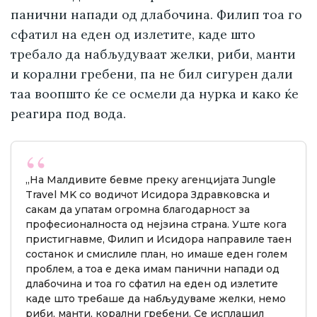
панични напади од длабочина. Филип тоа го
сфатил на еден од излетите, каде што
требало да набљудуваат желки, риби, манти
и корални гребени, па не бил сигурен дали
таа воопшто ќе се осмели да нурка и како ќе
реагира под вода.
„На Малдивите бевме преку агенцијата Jungle
Travel MK со водичот Исидора Здравковска и
сакам да упатам огромна благодарност за
професионалноста од нејзина страна. Уште кога
пристигнавме, Филип и Исидора направиле таен
состанок и смислиле план, но имаше еден голем
проблем, а тоа е дека имам панични напади од
длабочина и тоа го сфатил на еден од излетите
каде што требаше да набљудуваме желки, немо
риби, манти, корални гребени. Се исплашил