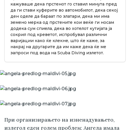
кажуваше дека прстенот го ставил минута пред
да ги стави куферите во автомобилот, дека секој
ден оделе да бараат по златари, дека ми има
земено мерка од прстените кои веќе ги носам
додека сум спиела, дека во хотелот кутијата ја
сокрил под креветот, испробувал различни
варијации како ќе клекне, што ќе каже, за
накрај на другарите да им каже дека ќе ме
запроси под вода на Scuba Diving излетот.
При организирањето на изненадувањето,
излегол еден голем проблем: Ангела имала