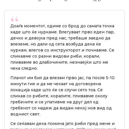
Доаѓа моментот, одиме со брод до самата точка
каде што ќе нуркаме. Влегуваат прво еден пар,
дечко и девојка пред нас, требаше заедно да
влеземе, но дали од сета возбуда дека ќе
нуркам, влегов со инструкторот и почнавме. Се
сликавме со разни видови риби, корали,
пливавме во длабочините, незнаејќи што ме
чека следно.
Планот им бил да влезам прво јас, па после 5-10
минути тие и да ме чекаат на договорена
локација каде што ќе се случи сето тоа. Се
сликав со рибите, коралите, пливавме околу
гребените и се упативме на друг дел од
гребенот со надеж да видам некој нов вид од
водниот свет.
Се сеќавам дека помина јато риби пред мене и