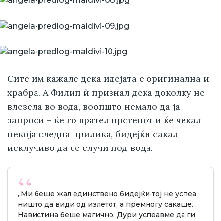
Сите им кажале дека идејата е оригинална и
храбра. А Филип ѝ признал дека доколку не
влезела во вода, воопшто немало да ја
запроси – ќе го врател прстенот и ќе чекал
некоја следна прилика, бидејќи сакал
исклучиво да се случи под вода.
„Ми беше жал единствено бидејќи тој не успеа
ништо да види од излетот, а премногу сакаше.
Навистина беше магично. Дури успеавме да ги