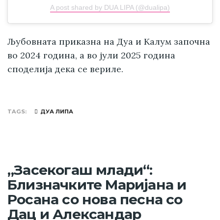
A post shared by DUA LIPA (@dualipa)
Љубовната приказна на Дуа и Калум започна
во 2024 година, а во јули 2025 година
споделија дека се вериле.
TAGS
ДУА ЛИПА
„Засекогаш млади“:
Близначките Маријана и
Росана со нова песна со
Дац и Александар