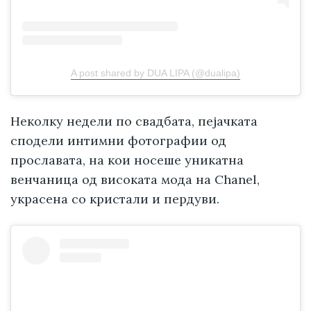
A post shared by DUA LIPA (@dualipa)
Неколку недели по свадбата, пејачката
сподели интимни фотографии од
прославата, на кои носеше уникатна
венчаница од високата мода на Chanel,
украсена со кристали и пердуви.