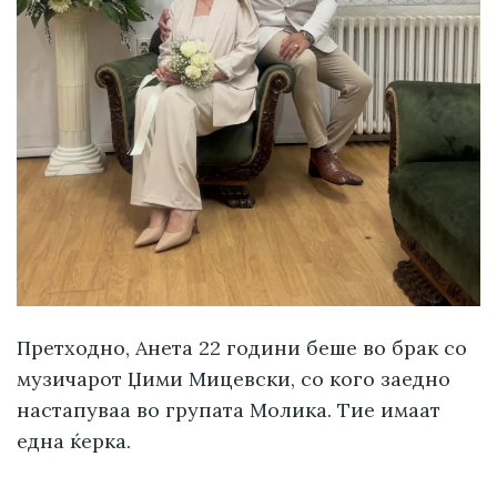
Претходно, Анета 22 години беше во брак со
музичарот Џими Мицевски, со кого заедно
настапуваа во групата Молика. Тие имаат
една ќерка.