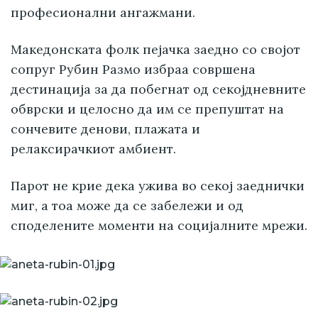
професионални ангажмани.
Македонската фолк пејачка заедно со својот
сопруг Рубин Размо избраа совршена
дестинација за да побегнат од секојдневните
обврски и целосно да им се препуштат на
сончевите денови, плажата и
релаксирачкиот амбиент.
Парот не крие дека ужива во секој заеднички
миг, а тоа може да се забележи и од
споделените моменти на социјалните мрежи.