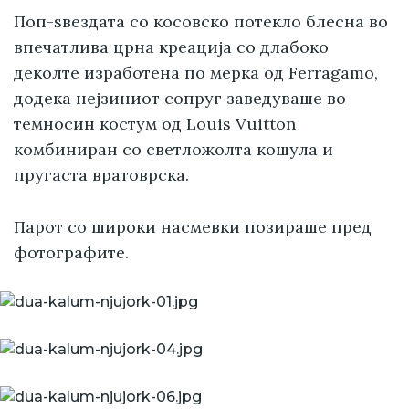
Поп-ѕвездата со косовско потекло блесна во
впечатлива црна креација со длабоко
деколте изработена по мерка од Ferragamo,
додека нејзиниот сопруг заведуваше во
темносин костум од Louis Vuitton
комбиниран со светложолта кошула и
пругаста вратоврска.
Парот со широки насмевки позираше пред
фотографите.