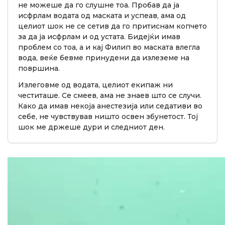
не можеше да го слушне тоа. Пробав да ја
исфрлам водата од маската и успеав, ама од
целиот шок не се сетив да го притиснам копчето
за да ја исфрлам и од устата. Бидејќи имав
проблем со тоа, а и кај Филип во маската влегла
вода, веќе бевме принудени да излеземе на
површина.
Излеговме од водата, целиот екипаж ни
честиташе. Се смеев, ама не знаев што се случи.
Како да имав некоја анестезија или седативи во
себе, не чувствував ништо освен збунетост. Тој
шок ме држеше дури и следниот ден.