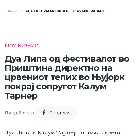
TAGS
АНЕТА ЉУМАКОВСКА
РУБИН РАЗМО
ШОУ-БИЗНИС
Дуа Липа од фестивалот во
Приштина директно на
црвениот тепих во Њујорк
покрај сопругот Калум
Тарнер
Пред 2 дена
Cподели
Дуа Липа и Калум Тарнер го имаа своето