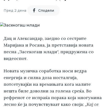
Пред 2 дена
Cподели
Дац и Александар, заедно со сестрите
Маријана и Росана, ја претставија новата
песна „Засекогаш млади“, придружена со
видеоспот.
Новата музичка соработка носи ведра
енергија и силна доза носталгија,
потсетувајќи на времињата кога малите
нешта биле доволни за голема среќа. Во
рефренот се испраќа порака која многумина
лесно ќе ја почувствуваат како своја:
„Кај се