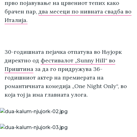
прво појавување на црвениот тепих како
брачен пар,
два месеци по нивната свадба во
Италија.
30-годишната пејачка отпатува во Њујорк
директно од
фестивалот „Sunny Hill“ во
Приштина
за да го придружува 36-
годишниот актер на премиерата на
романтичната комедија „One Night Only“, во
која тој ја има главната улога.