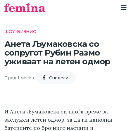
ШОУ-БИЗНИС
Анета Љумаковска со
сопругот Рубин Размо
уживаат на летен одмор
Пред 1 месец
Cподели
И Анета Љумаковска си наоѓа време за
заслужен летен одмор, за да ги наполни
батериите по бројните настапи и