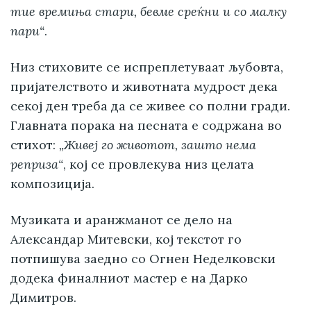
тие времиња стари, бевме среќни и со малку
пари“
.
Низ стиховите се испреплетуваат љубовта,
пријателството и животната мудрост дека
секој ден треба да се живее со полни гради.
Главната порака на песната е содржана во
стихот:
„Живеј го животот, зашто нема
реприза“
, кој се провлекува низ целата
композиција.
Музиката и аранжманот се дело на
Александар Митевски, кој текстот го
потпишува заедно со Огнен Неделковски
додека финалниот мастер е на Дарко
Димитров.