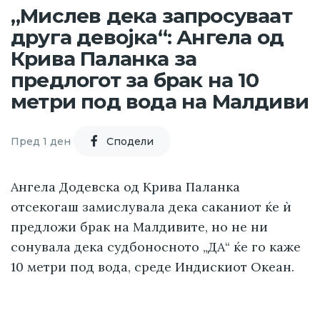
„Мислев дека запросуваат
друга девојка“: Ангела од
Крива Паланка за
предлогот за брак на 10
метри под вода на Малдиви
Пред 1 ден
Cподели
Ангела Додевска од Крива Паланка
отсекогаш замислувала дека саканиот ќе ѝ
предложи брак на Малдивите, но не ни
сонувала дека судбоносното „ДА“ ќе го каже
10 метри под вода, среде Индискиот Океан.