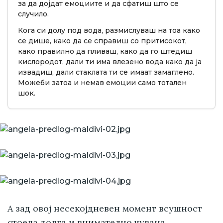
за да дојдат емоциите и да сфатиш што се
случило.
Кога си долу под вода, размислуваш на тоа како
се дише, како да се справиш со притисокот,
како правилно да пливаш, како да го штедиш
кислородот, дали ти има влезено вода како да ја
извадиш, дали стаклата ти се имаат замаглено.
Можеби затоа и немав емоции само тотален
шок.
А зад овој несекојдневен момент всушност
стоела долга и внимателно чувана