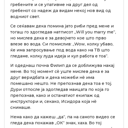
гребените и се упативме на друг дел од
гребенот со надеж да видам некој нов вид од
водниот свет.
Се сеќавам дека помина јато риби пред мене и
тогаш го здогледав натписот „Will you marry me“,
но мислев дека е за девојчето кое што прво
влезе во вода. Си помислив: „Wow, колку убаво,
ќе има запросување под вода како на ТВ што
гледаме, колку луда идеја и кул работа е тоа“.
И одеднаш почна Филип да се доближува накај
мене. Во тој момент сè уште мислев дека е за
друг веридбата и дека можеби нè има
помешано нешто. Не препознав дека тоа е тој.
Дури отпосле ја здогледав маицата по која го
препознав, како и останатиот екипаж од
инструктори и, секако, Исидора која нè
снимаше.
Нема како да кажеш „да“, па на самото видео се
гледа дека покажав „ОК“ знак, хаха. Во тој