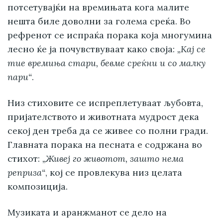
потсетувајќи на времињата кога малите
нешта биле доволни за голема среќа. Во
рефренот се испраќа порака која многумина
лесно ќе ја почувствуваат како своја:
„Кај се
тие времиња стари, бевме среќни и со малку
пари“
.
Низ стиховите се испреплетуваат љубовта,
пријателството и животната мудрост дека
секој ден треба да се живее со полни гради.
Главната порака на песната е содржана во
стихот:
„Живеј го животот, зашто нема
реприза“
, кој се провлекува низ целата
композиција.
Музиката и аранжманот се дело на