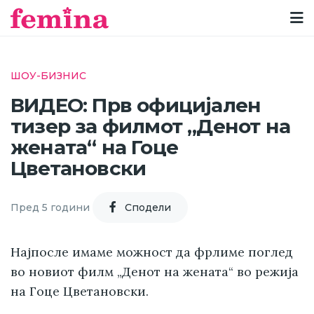
ШОУ-БИЗНИС
ВИДЕО: Прв официјален
тизер за филмот „Денот на
жената“ на Гоце
Цветановски
Пред 5 години
Cподели
Најпосле имаме можност да фрлиме поглед
во новиот филм „Денот на жената“ во режија
на Гоце Цветановски.