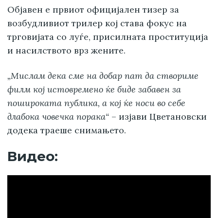
Објавен е првиот официјален тизер за
возбудливиот трилер кој става фокус на
трговијата со луѓе, присилната проституција
и насилството врз жените.
„Мислам дека сме на добар пат да створиме
филм кој истовремено ќе биде забавен за
пошироката публика, а кој ќе носи во себе
длабока човечка порака“
– изјави Цветановски
додека траеше снимањето.
Видео: