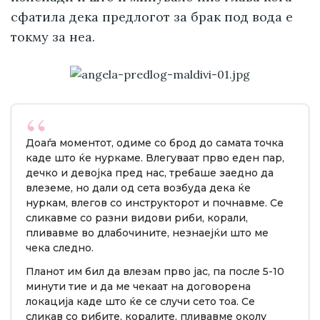
сфатила дека предлогот за брак под вода е
токму за неа.
Доаѓа моментот, одиме со брод до самата точка
каде што ќе нуркаме. Влегуваат прво еден пар,
дечко и девојка пред нас, требаше заедно да
влеземе, но дали од сета возбуда дека ќе
нуркам, влегов со инструкторот и почнавме. Се
сликавме со разни видови риби, корали,
пливавме во длабочините, незнаејќи што ме
чека следно.
Планот им бил да влезам прво јас, па после 5-10
минути тие и да ме чекаат на договорена
локација каде што ќе се случи сето тоа. Се
сликав со рибите, коралите, пливавме околу