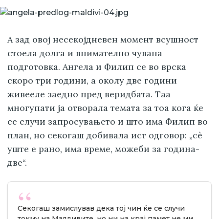
А зад овој несекојдневен момент всушност
стоела долга и внимателно чувана
подготовка. Ангела и Филип се во врска
скоро три години, а околу две години
живееле заедно пред веридбата. Таа
многупати ја отворала темата за тоа кога ќе
се случи запросувањето и што има Филип во
план, но секогаш добивала ист одговор: „сè
уште е рано, има време, можеби за година-
две“.
Секогаш замислував дека тој чин ќе се случи
токму на Малдивите, но ни на крај памет не ми