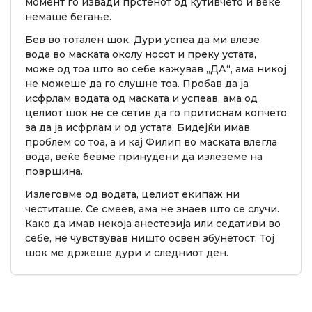
момент го извади прстенот од кутивчето и веќе
немаше бегање.
Бев во тотален шок. Дури успеа да ми влезе
вода во маската околу носот и преку устата,
може од тоа што во себе кажував „ДА“, ама никој
не можеше да го слушне тоа. Пробав да ја
исфрлам водата од маската и успеав, ама од
целиот шок не се сетив да го притиснам копчето
за да ја исфрлам и од устата. Бидејќи имав
проблем со тоа, а и кај Филип во маската влегла
вода, веќе бевме принудени да излеземе на
површина.
Излеговме од водата, целиот екипаж ни
честиташе. Се смеев, ама не знаев што се случи.
Како да имав некоја анестезија или седативи во
себе, не чувствував ништо освен збунетост. Тој
шок ме држеше дури и следниот ден.