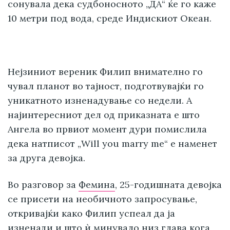
сонувала дека судбоносното „ДА“ ќе го каже
10 метри под вода, среде Индискиот Океан.
Нејзиниот вереник Филип внимателно го
чувал планот во тајност, подготвувајќи го
уникатното изненадување со недели. А
најинтересниот дел од приказната е што
Ангела во првиот момент дури помислила
дека натписот „Will you marry me“ е наменет
за друга девојка.
Во разговор за
Фемина
, 25-годишната девојка
се присети на необичното запросување,
откривајќи како Филип успеал да ја
изненади и што ѝ минувало низ глава кога