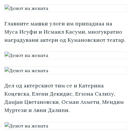
Главните машки улоги им припаднаа на
Муса Исуфи и Исмаил Касуми, многукратно
наградувани актери од Кумановскиот театар.
Дел од актерскиот тим се и Катерина
Коцевска, Елени Декидис, Егзона Салиху,
Дамјан Цветановски, Осман Ахмети, Мендим
Муртези и Авни Далипи.