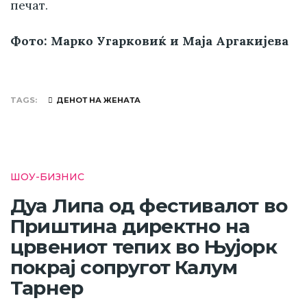
печат.
Фото: Марко Угарковиќ и Маја Аргакијева
TAGS
ДЕНОТ НА ЖЕНАТА
ШОУ-БИЗНИС
Дуа Липа од фестивалот во
Приштина директно на
црвениот тепих во Њујорк
покрај сопругот Калум
Тарнер