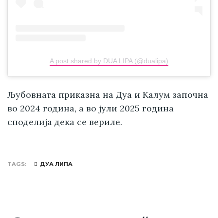
A post shared by DUA LIPA (@dualipa)
Љубовната приказна на Дуа и Калум започна
во 2024 година, а во јули 2025 година
споделија дека се вериле.
TAGS
ДУА ЛИПА