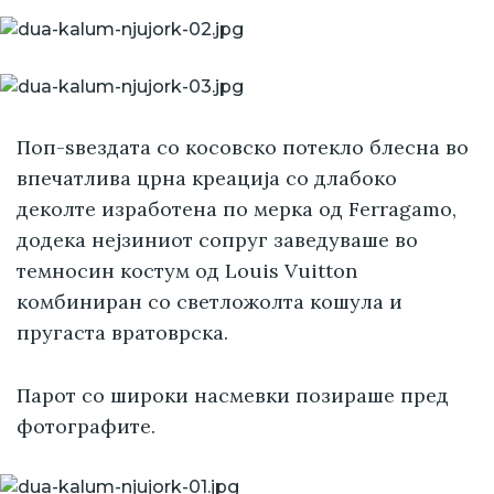
Поп-ѕвездата со косовско потекло блесна во
впечатлива црна креација со длабоко
деколте изработена по мерка од Ferragamo,
додека нејзиниот сопруг заведуваше во
темносин костум од Louis Vuitton
комбиниран со светложолта кошула и
пругаста вратоврска.
Парот со широки насмевки позираше пред
фотографите.