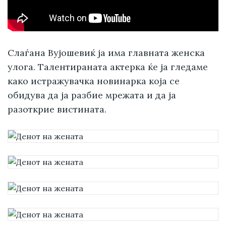
Слаѓана Вујошевиќ ја има главната женска
улога. Талентираната актерка ќе ја гледаме
како истражувачка новинарка која се
обидува да ја разбие мрежата и да ја
разоткрие вистината.