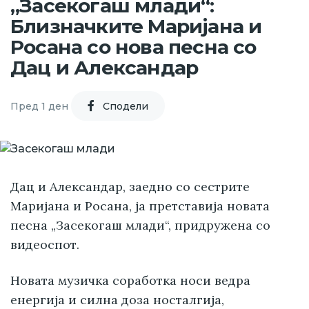
„Засекогаш млади“:
Близначките Маријана и
Росана со нова песна со
Дац и Александар
Пред 1 ден
Cподели
Дац и Александар, заедно со сестрите
Маријана и Росана, ја претставија новата
песна „Засекогаш млади“, придружена со
видеоспот.
Новата музичка соработка носи ведра
енергија и силна доза носталгија,