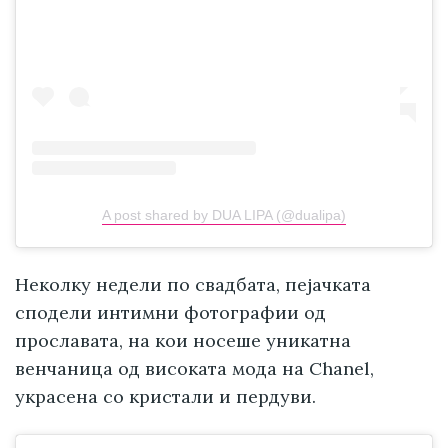
A post shared by DUA LIPA (@dualipa)
Неколку недели по свадбата, пејачката
сподели интимни фотографии од
прославата, на кои носеше уникатна
венчаница од високата мода на Chanel,
украсена со кристали и пердуви.