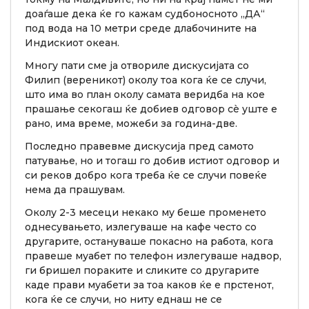
доаѓаше дека ќе го кажам судбоносното „ДА“
под вода на 10 метри среде длабочините на
Индискиот океан.
Многу пати сме ја отвориле дискусијата со
Филип (вереникот) околу тоа кога ќе се случи,
што има во план околу самата веридба на кое
прашање секогаш ќе добиев одговор сè уште е
рано, има време, можеби за година-две.
Последно правевме дискусија пред самото
патување, но и тогаш го добив истиот одговор и
си реков добро кога треба ќе се случи повеќе
нема да прашувам.
Околу 2-3 месеци некако му беше променето
однесувањето, излегуваше на кафе често со
другарите, остануваше покасно на работа, кога
правеше муабет по телефон излегуваше надвор,
ги бришел пораките и сликите со другарите
каде прави муабети за тоа каков ќе е прстенот,
кога ќе се случи, но ниту еднаш не се