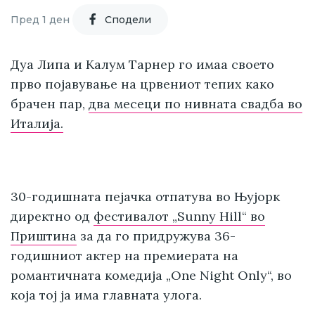
Пред 1 ден
Cподели
Дуа Липа и Калум Тарнер го имаа своето
прво појавување на црвениот тепих како
брачен пар,
два месеци по нивната свадба во
Италија.
30-годишната пејачка отпатува во Њујорк
директно од
фестивалот „Sunny Hill“ во
Приштина
за да го придружува 36-
годишниот актер на премиерата на
романтичната комедија „One Night Only“, во
која тој ја има главната улога.