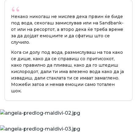
Некако никогаш не мислев дека првин ќе биде
под вода, секогаш замислував или на Sandbank-
от или на ресортот, а второ дека ќе треба време
за да дојдат емоциите и да сфатиш што се
случило.
Кога си долу под вода, размислуваш на тоа како
се дише, како да се справиш со притисокот,
како правилно да пливаш, како да го штедиш
кислородот, дали ти има влезено вода како да ја
извадиш, дали стаклата ти се имаат замаглено.
Можеби затоа и немав емоции само тотален
шок.