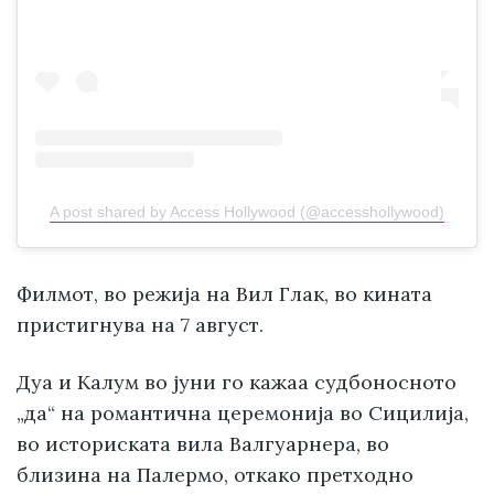
A post shared by Access Hollywood (@accesshollywood)
Филмот, во режија на Вил Глак, во кината
пристигнува на 7 август.
Дуа и Калум во јуни го кажаа судбоносното
„да“ на романтична церемонија во Сицилија,
во историската вила Валгуарнера, во
близина на Палермо, откако претходно