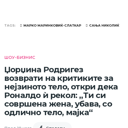
TAGS
МАРКО МАРИНКОВИЌ-СЛАТКАР
САЊА НИКОЛИЌ
ШОУ-БИЗНИС
Џорџина Родригез
возврати на критиките за
нејзиното тело, откри дека
Роналдо ѝ рекол: „Ти си
совршена жена, убава, со
одлично тело, мајка“