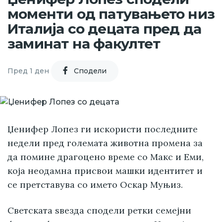
моменти од патувањето низ
Италија со децата пред да
заминат на факултет
Пред 1 ден
Cподели
Џенифер Лопез ги искористи последните
недели пред големата животна промена за
да помине драгоцено време со Макс и Еми,
која неодамна присвои машки идентитет и
се претставува со името Оскар Муњиз.
Светската ѕвезда сподели ретки семејни