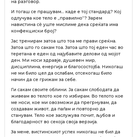
на разговор.
И тогаш се прашувам... каде е тој стандард? Кој
одлучува кое тело е „правилно“? Зарем
навистина сè уште мислиме дека среќата има
конфекциски број?
Јас тренирам затоа што тоа ме прави среќна.
Затоа што го сакам тоа. Затоа што тој еден час во
теретана е еден од најубавите делови од мојот
ден. Ми носи здравје, душевен мир,
дисциплина, енергија и благосостојба. Никогаш
не ми било цел да ослабам, отсекогаш било
начин да се грижам за себе.
Ги сакам своите облини. Ја сакам слободата да
живеам во телото кое го избирам. Во телото кое
ме носи, кое ми овозможи да прегрнувам, да
создавам живот, да паѓам и повторно да
станувам. Тело кое заслужува почит, љубов и
благодарност во секоја своја верзија.
За мене, вистинскиот успех никогаш не бил да