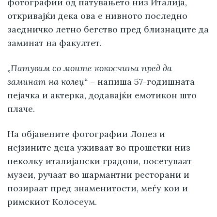
фотографии од патувањето низ Италија,
откривајќи дека ова е нивното последно
заедничко летно бегство пред близнаците да
заминат на факултет.
„Патувам со моите кокосчиња пред да
заминат на колеџ“
– напиша 57-годишната
пејачка и актерка, додавајќи емотикон што
плаче.
На објавените фотографии Лопез и
нејзините деца уживаат во прошетки низ
неколку италијански градови, посетуваат
музеи, ручаат во шармантни ресторани и
позираат пред знаменитости, меѓу кои и
римскиот Колосеум.