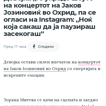
на концертот на Јаков
Јозиновиќ во Охрид, па се
огласи на Instagram: „Ноќ
која сакаш да ја паузираш
засекогаш“
Пред 17 часа
Cподели
Девојка
остави силен впечаток на
концертот
на Јаков Јозиновиќ во Охрид
со енергијата и
искрените емоции.
Зорана Митева се качи на сцената и заедно