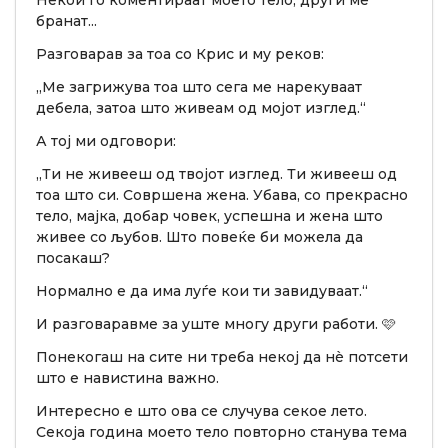
Некои го коментираат моето тело, други ме
бранат...
Разговарав за тоа со Крис и му реков:
„Ме загрижува тоа што сега ме нарекуваат
дебела, затоа што живеам од мојот изглед.“
А тој ми одговори:
„Ти не живееш од твојот изглед. Ти живееш од
тоа што си. Совршена жена. Убава, со прекрасно
тело, мајка, добар човек, успешна и жена што
живее со љубов. Што повеќе би можела да
посакаш?
Нормално е да има луѓе кои ти завидуваат.“
И разговаравме за уште многу други работи. 🩷
Понекогаш на сите ни треба некој да нè потсети
што е навистина важно.
Интересно е што ова се случува секое лето.
Секоја година моето тело повторно станува тема