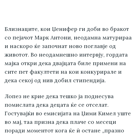
Близнаците, кои Џенифер ги доби во бракот
со пејачот Марк Антони, неодамна матурираа
и наскоро ќе започнат ново поглавје од
животот. Во неодамнешно интервју, гордата
мајка откри дека двајцата биле примени на
сите пет факултети на кои конкурирале и
дека секој од нив добил стипендија.
Лопез не крие дека тешко ја поднесува
помислата дека децата ќе се отселат.
Гостувајќи во емисијата на Џими Кимел уште
во мај, таа призна дека плаче со месеци
поради моментот кога ќе ѝ остане „празно