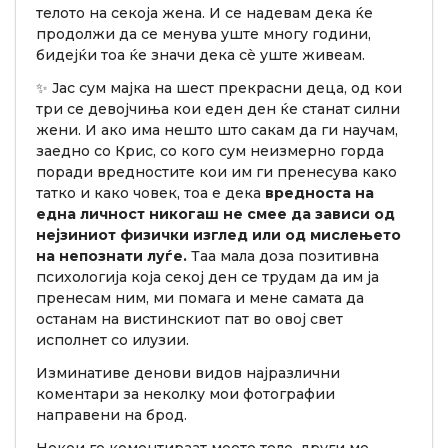
телото на секоја жена. И се надевам дека ќе
продолжи да се менува уште многу години,
бидејќи тоа ќе значи дека сè уште живеам.
✨ Јас сум мајка на шест прекрасни деца, од кои
три се девојчиња кои еден ден ќе станат силни
жени. И ако има нешто што сакам да ги научам,
заедно со Крис, со кого сум неизмерно горда
поради вредностите кои им ги пренесува како
татко и како човек, тоа е дека
вредноста на
една личност никогаш не смее да зависи од
нејзиниот физички изглед или од мислењето
на непознати луѓе.
Таа мала доза позитивна
психологија која секој ден се трудам да им ја
пренесам ним, ми помага и мене самата да
останам на вистинскиот пат во овој свет
исполнет со илузии.
Изминативе денови видов најразлични
коментари за неколку мои фотографии
направени на брод.