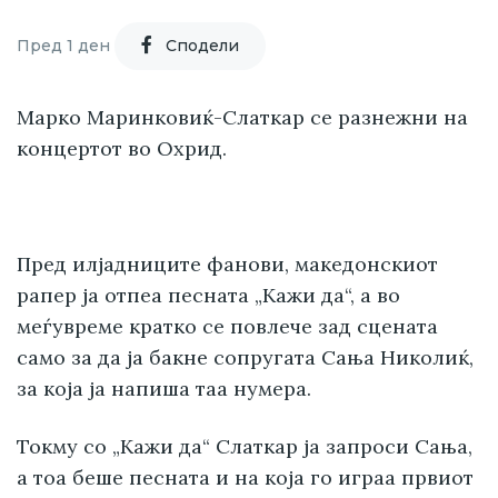
Пред 1 ден
Cподели
Марко Маринковиќ-Слаткар се разнежни на
концертот во Охрид.
Пред илјадниците фанови, македонскиот
рапер ја отпеа песната „Кажи да“, а во
меѓувреме кратко се повлече зад сцената
само за да ја бакне сопругата Сања Николиќ,
за која ја напиша таа нумера.
Токму со „Кажи да“ Слаткар ја запроси Сања,
а тоа беше песната и на која го играа првиот