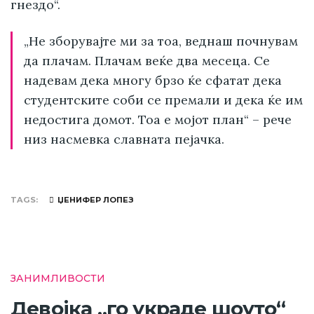
гнездо“.
„Не зборувајте ми за тоа, веднаш почнувам
да плачам. Плачам веќе два месеца. Се
надевам дека многу брзо ќе сфатат дека
студентските соби се премали и дека ќе им
недостига домот. Тоа е мојот план“ – рече
низ насмевка славната пејачка.
TAGS
ЏЕНИФЕР ЛОПЕЗ
ЗАНИМЛИВОСТИ
Девојка „го украде шоуто“