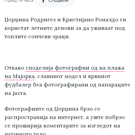
Пред 19 часа
Cподели
Џорџина Родригез и Кристијано Роналдо ги
користат летните денови за да уживаат под
топлите сончеви зраци.
Откако
споделија фотографии од на плажа
на Мајорка
, славниот модел и врвниот
фудбалер беа фотографирани од папараците
на јахта.
Фотографиите од Џорџина брзо се
распространија на интернет, а уште побрзо
се проширија коментарите за изгледот на
нејзиното тело.