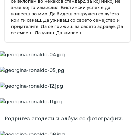
се вклопам во некаков стандард за кој никој не
знае кој го измислил. Вистински успех е да
живееш во мир. Да бидеш опкружен со луѓето
кои ги сакаш. Да уживаш со своето семејство и
пријателите. Да се грижиш за своето здравје. Да
се смееш. Да учиш. Да живееш.
Родригез сподели и албум со фотографии.