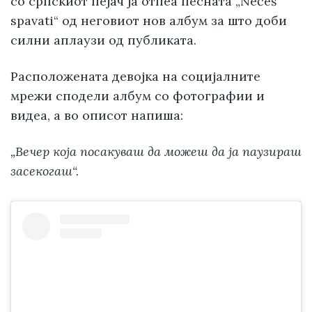
со српскиот пејач ја отпеа песната „Nećeš
spavati“ од неговиот нов албум за што доби
силни аплаузи од публиката.
Расположената девојка на социјалните
мрежи сподели албум со фотографии и
видеа, а во описот напиша:
„Вечер која посакуваш да можеш да ја паузираш
засекогаш“.