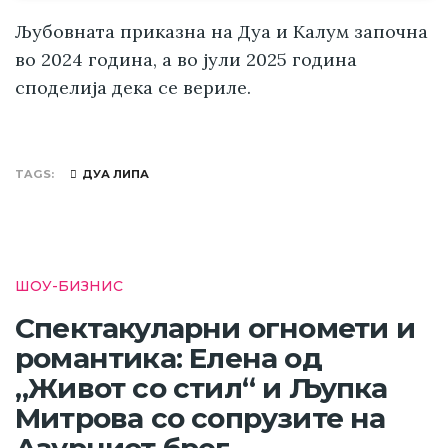
Љубовната приказна на Дуа и Калум започна
во 2024 година, а во јули 2025 година
споделија дека се вериле.
TAGS
ДУА ЛИПА
ШОУ-БИЗНИС
Спектакуларни огномети и
романтика: Елена од
„Живот со стил“ и Љупка
Митрова со сопрузите на