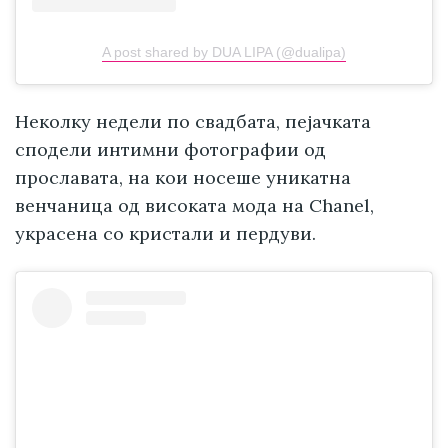
A post shared by DUA LIPA (@dualipa)
Неколку недели по свадбата, пејачката
сподели интимни фотографии од
прославата, на кои носеше уникатна
венчаница од високата мода на Chanel,
украсена со кристали и пердуви.