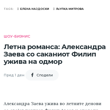
TAGS
ЕЛЕНА НАЈДОСКИ
ЉУПКА МИТРОВА
ШОУ-БИЗНИС
Летна романса: Александра
Заева со саканиот Филип
ужива на одмор
Пред 1 ден
Cподели
Александра Заева ужива во летните денови