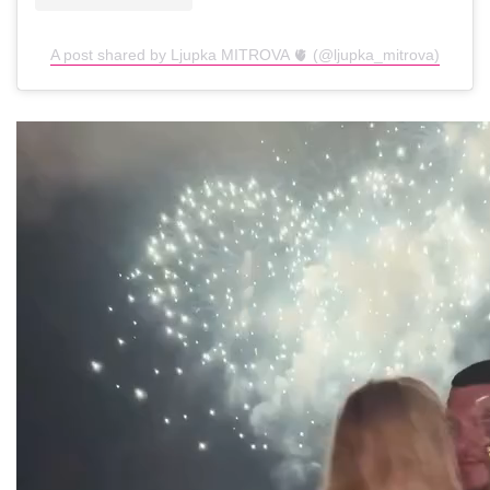
A post shared by Ljupka MITROVA 🫀 (@ljupka_mitrova)