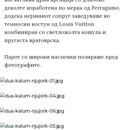
деколте изработена по мерка од Ferragamo,
додека нејзиниот сопруг заведуваше во
темносин костум од Louis Vuitton
комбиниран со светложолта кошула и
пругаста вратоврска.
Парот со широки насмевки позираше пред
фотографите.