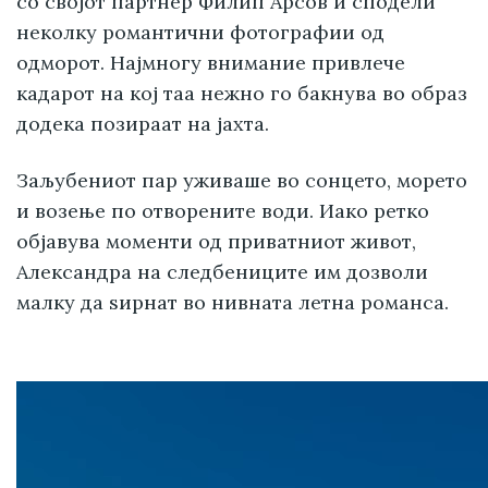
со својот партнер Филип Арсов и сподели
неколку романтични фотографии од
одморот. Најмногу внимание привлече
кадарот на кој таа нежно го бакнува во образ
додека позираат на јахта.
Заљубениот пар уживаше во сонцето, морето
и возење по отворените води. Иако ретко
објавува моменти од приватниот живот,
Александра на следбениците им дозволи
малку да ѕирнат во нивната летна романса.