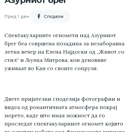
Азурниот брег
Пред 1 ден
Cподели
Спектакуларните огномети над Азурниот
брег беа совршена позадина за незаборавна
летна вечер на Елена Најдоски од „Живот со
стил“ и Љупка Митрова, кои деновиве
уживаат во Кан со своите сопрузи.
Двете пријателки споделија фотографии и
видеа од романтичната атмосфера покрај
морето, каде што имаа можност да го
проследат спектакуларниот огномет којшто
го осветли небото над француската ривиера.