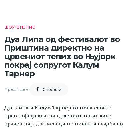
ШОУ-БИЗНИС
Дуа Липа од фестивалот во
Приштина директно на
црвениот тепих во Њујорк
покрај сопругот Калум
Тарнер
Пред 1 ден
Cподели
Дуа Липа и Калум Тарнер го имаа своето
прво појавување на црвениот тепих како
брачен пар,
два месеци по нивната свадба во