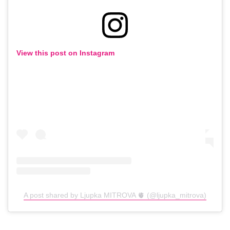
View this post on Instagram
A post shared by Ljupka MITROVA 🫀 (@ljupka_mitrova)