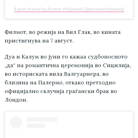
A post shared by Access Hollywood (@accesshollywood)
Филмот, во режија на Вил Глак, во кината
пристигнува на 7 август.
Дуа и Калум во јуни го кажаа судбоносното
„да“ на романтична церемонија во Сицилија,
во историската вила Валгуарнера, во
близина на Палермо, откако претходно
официјално склучија граѓански брак во
Лондон.