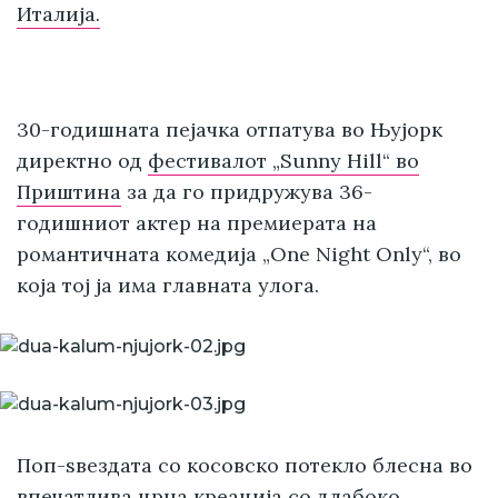
Италија.
30-годишната пејачка отпатува во Њујорк
директно од
фестивалот „Sunny Hill“ во
Приштина
за да го придружува 36-
годишниот актер на премиерата на
романтичната комедија „One Night Only“, во
која тој ја има главната улога.
Поп-ѕвездата со косовско потекло блесна во
впечатлива црна креација со длабоко