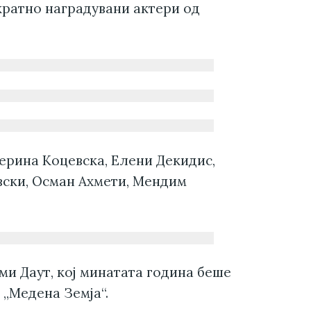
кратно наградувани актери од
терина Коцевска, Елени Декидис,
вски, Осман Ахмети, Мендим
ми Даут, кој минатата година беше
„Медена Земја“.