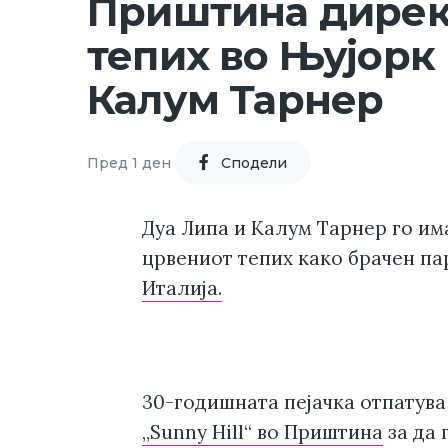
Приштина дирек
тепих во Њујорк 
Калум Тарнер
Пред 1 ден
Cподели
Дуа Липа и Калум Тарнер го им
црвениот тепих како брачен па
Италија.
30-годишната пејачка отпатува
„Sunny Hill“ во Приштина
за да 