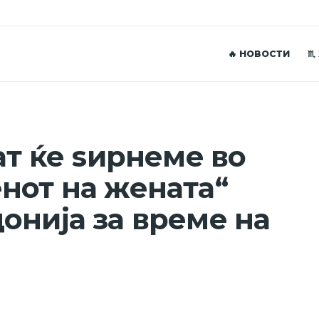
🔥 НОВОСТИ
♏
ат ќе ѕирнеме во
нот на жената“
онија за време на