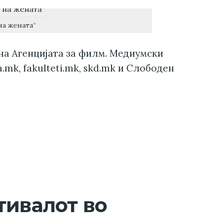
на жената“
на Агенцијата за филм. Медиумски
.mk, fakulteti.mk, skd.mk и Слободен
тивалот во