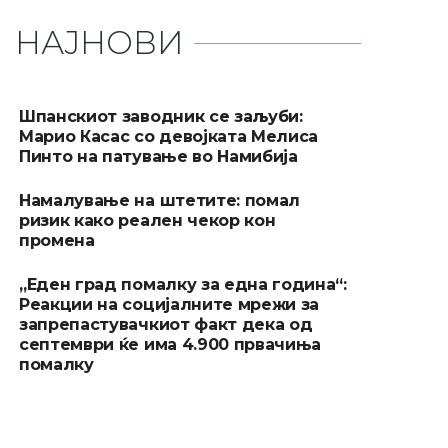
НАЈНОВИ
Шпанскиот заводник се заљуби:
Марио Касас со девојката Мелиса
Пинто на патување во Намибија
Намалување на штетите: помал
ризик како реален чекор кон
промена
„Еден град помалку за една година“:
Реакции на социјалните мрежи за
запрепастувачкиот факт дека од
септември ќе има 4.900 првачиња
помалку