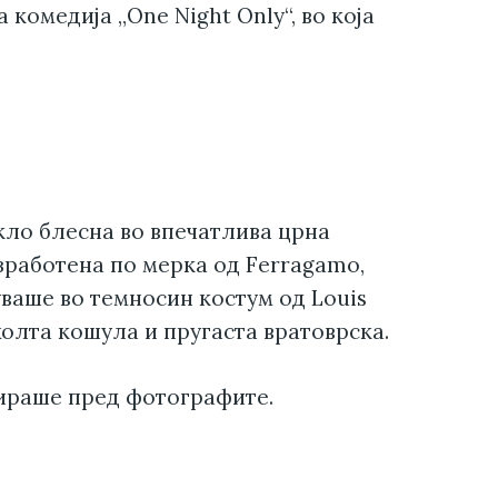
комедија „One Night Only“, во која
кло блесна во впечатлива црна
зработена по мерка од Ferragamo,
уваше во темносин костум од Louis
олта кошула и пругаста вратоврска.
ираше пред фотографите.