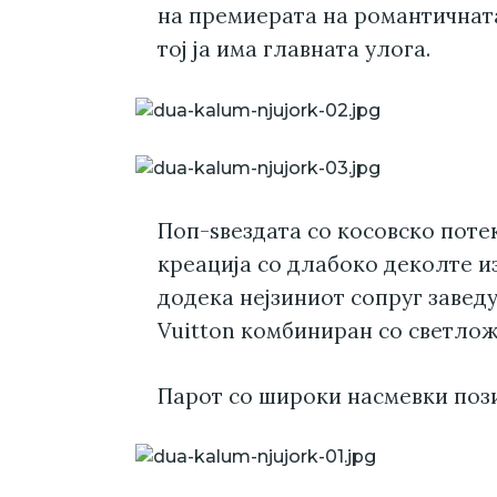
на премиерата на романтичната 
тој ја има главната улога.
Поп-ѕвездата со косовско поте
креација со длабоко деколте и
додека нејзиниот сопруг завед
Vuitton комбиниран со светлож
Парот со широки насмевки поз