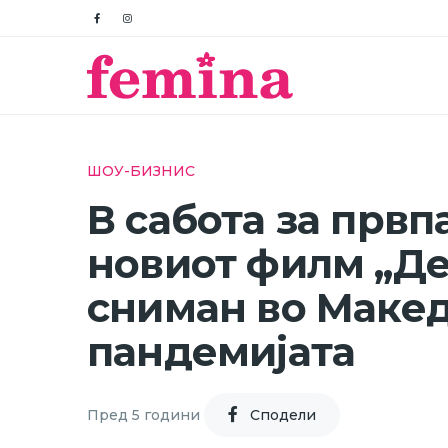
ШОУ-БИЗНИС
В сабота за првп
новиот филм „Де
сниман во Макед
пандемијата
Пред 5 години
Cподели