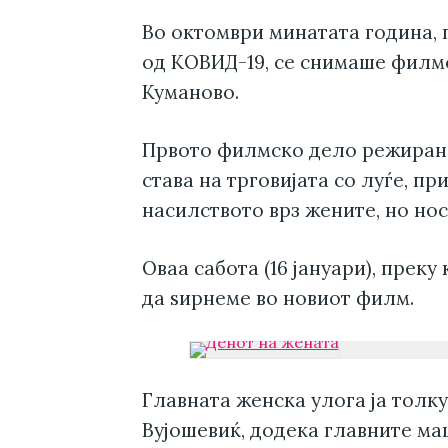
Во октомври минатата година, 
од КОВИД-19, се снимаше филмо
Куманово.
Првото филмско дело режирано
става на трговијата со луѓе, п
насилството врз жените, но но
Оваа сабота (16 јануари), преку
да ѕирнеме во новиот филм.
Главната женска улога ја толк
Вујошевиќ, додека главните ма