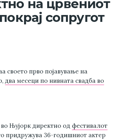
тно на црвениот
покрај сопругот
аа своето прво појавување на
р,
два месеци по нивната свадба во
 во Њујорк директно од
фестивалот
го придружува 36-годишниот актер