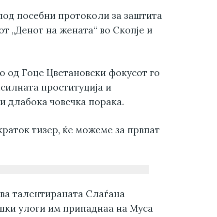
под посебни протоколи за заштита
т „Денот на жената“ во Скопје и
 од Гоце Цветановски фокусот го
рисилната проституција и
си длабока човечка порака.
 краток тизер, ќе можеме за првпат
ува талентираната Слаѓана
шки улоги им припаднаа на Муса