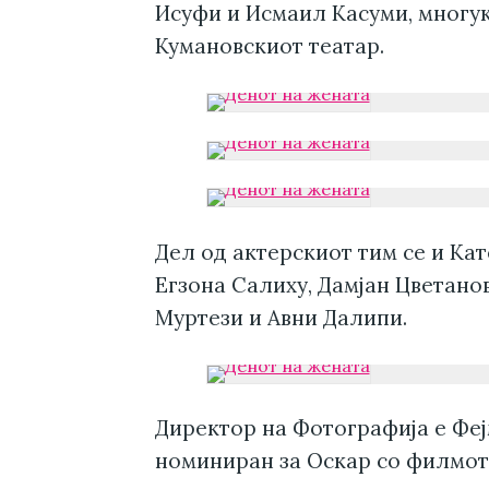
Исуфи и Исмаил Касуми, многу
Кумановскиот театар.
Дел од актерскиот тим се и Ка
Егзона Салиху, Дамјан Цветано
Муртези и Авни Далипи.
Директор на Фотографија е Феј
номиниран за Оскар со филмот 