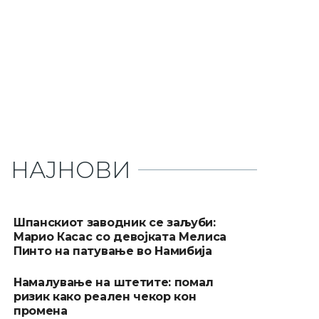
НАЈНОВИ
Шпанскиот заводник се заљуби:
Марио Касас со девојката Мелиса
Пинто на патување во Намибија
Намалување на штетите: помал
ризик како реален чекор кон
промена