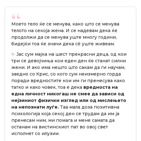
Моето тело ќе се менува, како што се менува
телото на секоја жена. И се надевам дека ќе
продолжи да се менува уште многу години,
бидејќи тоа ќе значи дека сè уште живеам.
✨ Јас сум мајка на шест прекрасни деца, од кои
три се девојчиња кои еден ден ќе станат силни
жени. И ако има нешто што сакам да ги научам,
заедно со Крис, со кого сум неизмерно горда
поради вредностите кои им ги пренесува како
татко и како човек, тоа е дека
вредноста на
една личност никогаш не смее да зависи од
нејзиниот физички изглед или од мислењето
на непознати луѓе.
Таа мала доза позитивна
психологија која секој ден се трудам да им ја
пренесам ним, ми помага и мене самата да
останам на вистинскиот пат во овој свет
исполнет со илузии.