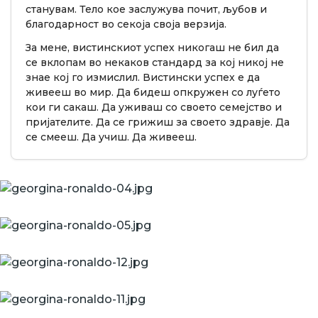
станувам. Тело кое заслужува почит, љубов и
благодарност во секоја своја верзија.
За мене, вистинскиот успех никогаш не бил да
се вклопам во некаков стандард за кој никој не
знае кој го измислил. Вистински успех е да
живееш во мир. Да бидеш опкружен со луѓето
кои ги сакаш. Да уживаш со своето семејство и
пријателите. Да се грижиш за своето здравје. Да
се смееш. Да учиш. Да живееш.