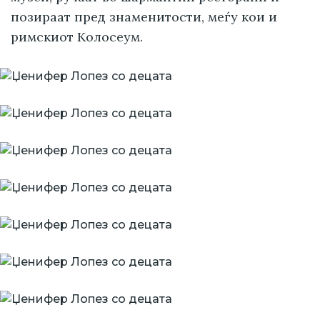
позираат пред знаменитости, меѓу кои и
римскиот Колосеум.