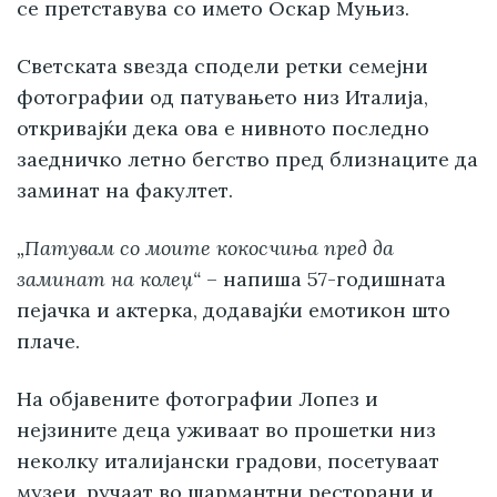
се претставува со името Оскар Муњиз.
Светската ѕвезда сподели ретки семејни
фотографии од патувањето низ Италија,
откривајќи дека ова е нивното последно
заедничко летно бегство пред близнаците да
заминат на факултет.
„Патувам со моите кокосчиња пред да
заминат на колеџ“
– напиша 57-годишната
пејачка и актерка, додавајќи емотикон што
плаче.
На објавените фотографии Лопез и
нејзините деца уживаат во прошетки низ
неколку италијански градови, посетуваат
музеи, ручаат во шармантни ресторани и