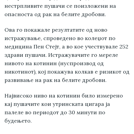
нестрпливите пушачи се поизложени на
опасноста од рак на белите дробови.
Ова го покажале резултатите од ново
истражување, спроведено во колеџот по
медицина Пен Стејт, а во кое учествувале 252
здрави пушачи. Истражувачите го мереле
нивото на котинин (нуспроизвод од
никотинот), кој покажува колкав е ризикот од
развивање на рак на белите дробови.
Највисоко ниво на котинин било измерено
кај пушачите кои утринската цигара ја
палеле во периодот до 30 минути по
будењето.