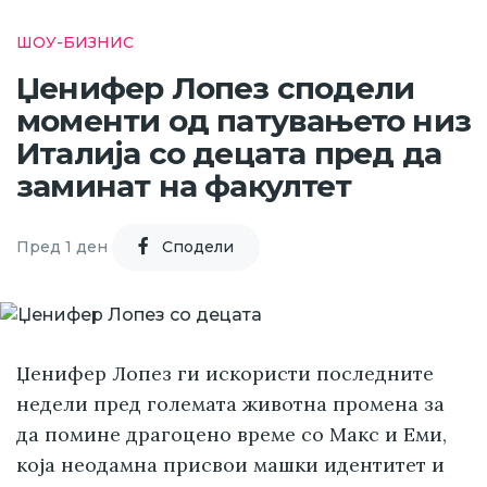
ШОУ-БИЗНИС
Џенифер Лопез сподели
моменти од патувањето низ
Италија со децата пред да
заминат на факултет
Пред 1 ден
Cподели
Џенифер Лопез ги искористи последните
недели пред големата животна промена за
да помине драгоцено време со Макс и Еми,
која неодамна присвои машки идентитет и