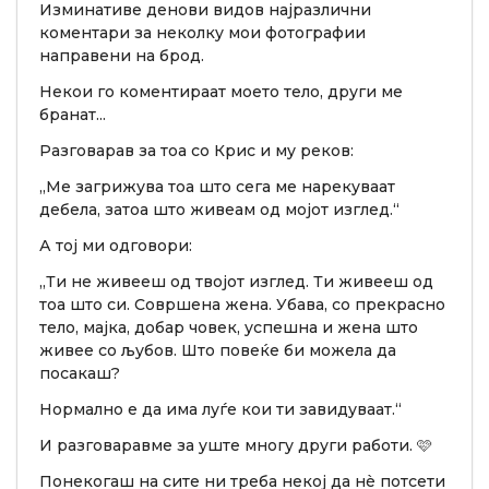
Изминативе денови видов најразлични
коментари за неколку мои фотографии
направени на брод.
Некои го коментираат моето тело, други ме
бранат...
Разговарав за тоа со Крис и му реков:
„Ме загрижува тоа што сега ме нарекуваат
дебела, затоа што живеам од мојот изглед.“
А тој ми одговори:
„Ти не живееш од твојот изглед. Ти живееш од
тоа што си. Совршена жена. Убава, со прекрасно
тело, мајка, добар човек, успешна и жена што
живее со љубов. Што повеќе би можела да
посакаш?
Нормално е да има луѓе кои ти завидуваат.“
И разговаравме за уште многу други работи. 🩷
Понекогаш на сите ни треба некој да нè потсети