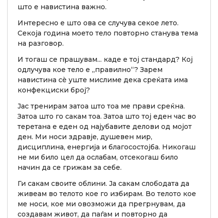
што е навистина важно.
Интересно е што ова се случува секое лето.
Секоја година моето тело повторно станува тема
на разговор.
И тогаш се прашувам... каде е тој стандард? Кој
одлучува кое тело е „правилно“? Зарем
навистина сè уште мислиме дека среќата има
конфекциски број?
Јас тренирам затоа што тоа ме прави среќна.
Затоа што го сакам тоа. Затоа што тој еден час во
теретана е еден од најубавите делови од мојот
ден. Ми носи здравје, душевен мир,
дисциплина, енергија и благосостојба. Никогаш
не ми било цел да ослабам, отсекогаш било
начин да се грижам за себе.
Ги сакам своите облини. Ја сакам слободата да
живеам во телото кое го избирам. Во телото кое
ме носи, кое ми овозможи да прегрнувам, да
создавам живот, да паѓам и повторно да