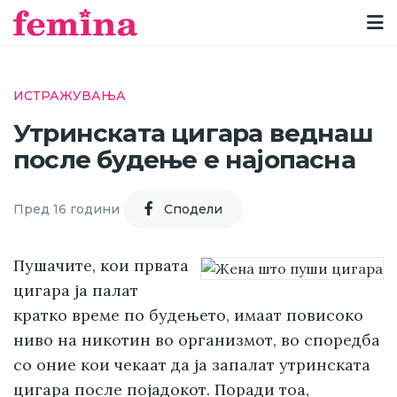
ИСТРАЖУВАЊА
Утринската цигара веднаш
после будење е најопасна
Пред 16 години
Cподели
Пушачите, кои првата
цигара ја палат
кратко време по будењето, имаат повисоко
ниво на никотин во организмот, во споредба
со оние кои чекаат да ја запалат утринската
цигара после појадокот. Поради тоа,