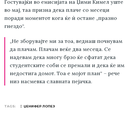
Гостувајќи во емисијата на Џими Кимел уште
во мај, таа призна дека плаче со месеци
поради моментот кога ќе ѝ остане „празно
гнездо“.
„Не зборувајте ми за тоа, веднаш почнувам
да плачам. Плачам веќе два месеца. Се
надевам дека многу брзо ќе сфатат дека
студентските соби се премали и дека ќе им
недостига домот. Тоа е мојот план“ – рече
низ насмевка славната пејачка.
TAGS
ЏЕНИФЕР ЛОПЕЗ