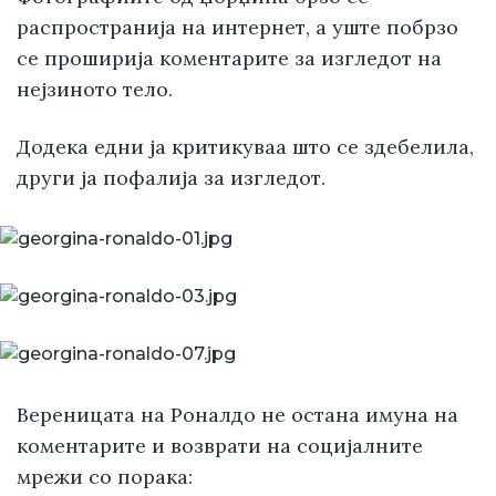
распространија на интернет, а уште побрзо
се проширија коментарите за изгледот на
нејзиното тело.
Додека едни ја критикуваа што се здебелила,
други ја пофалија за изгледот.
Вереницата на Роналдо не остана имуна на
коментарите и возврати на социјалните
мрежи со порака: