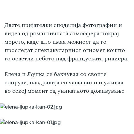
Двете пријателки споделија фотографии и
видеа од романтичната атмосфера покрај
морето, каде што имаа можност да го
проследат спектакуларниот огномет којшто
го осветли небото над француската ривиера.
Елена и Љупка се бакнуваа со своите
сопрузи, наздравија со чаша вино и уживаа
во секој момент од уникатното доживување.