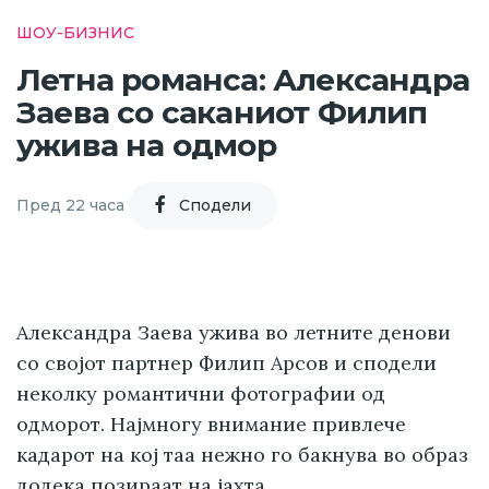
ШОУ-БИЗНИС
Летна романса: Александра
Заева со саканиот Филип
ужива на одмор
Пред 22 часа
Cподели
Александра Заева ужива во летните денови
со својот партнер Филип Арсов и сподели
неколку романтични фотографии од
одморот. Најмногу внимание привлече
кадарот на кој таа нежно го бакнува во образ
додека позираат на јахта.