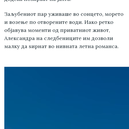
Заљубениот пар уживаше во сонцето, морето
и возење по отворените води. Иако ретко
објавува моменти од приватниот живот,
Александра на следбениците им дозволи
малку да ѕирнат во нивната летна романса.