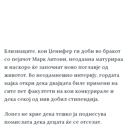
Близнаците, кои Џенифер ги доби во бракот
со пејачот Марк Антони, неодамна матурираа
и наскоро ќе започнат ново поглавје од
животот. Во неодамнешно интервју, гордата
мајка откри дека двајцата биле примени на
сите пет факултети на кои конкурирале и
дека секој од нив добил стипендија.
Лопез не крие дека тешко ја поднесува
помислата дека децата ќе се отселат.