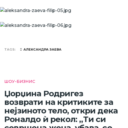
TAGS
АЛЕКСАНДРА ЗАЕВА
ШОУ-БИЗНИС
Џорџина Родригез
возврати на критиките за
нејзиното тело, откри дека
Роналдо ѝ рекол: „Ти си
совршена жена, убава, со