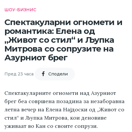
ШОУ-БИЗНИС
Спектакуларни огномети и
романтика: Елена од
„Живот со стил“ и Љупка
Митрова со сопрузите на
Азурниот брег
Пред 23 часа
Cподели
Спектакуларните огномети над Азурниот
брег беа совршена позадина за незаборавна
летна вечер на Елена Најдоски од „Живот со
стил“ и Љупка Митрова, кои деновиве
уживаат во Кан со своите сопрузи.