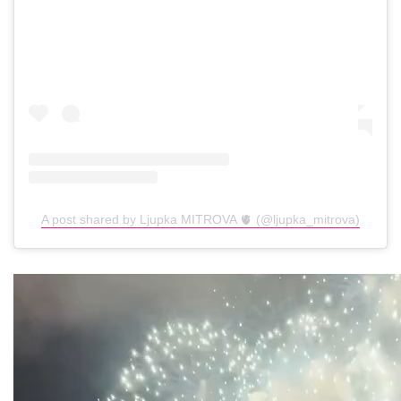
A post shared by Ljupka MITROVA 🫀 (@ljupka_mitrova)