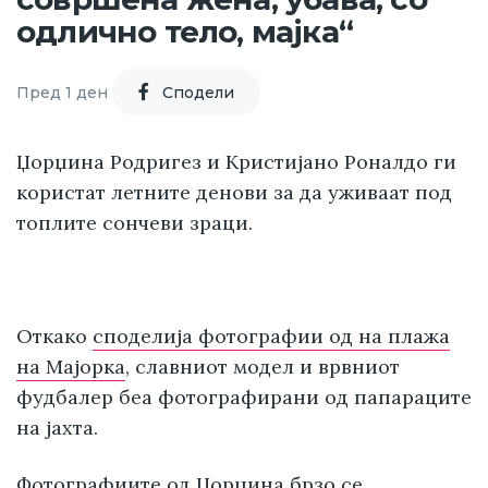
одлично тело, мајка“
Пред 1 ден
Cподели
Џорџина Родригез и Кристијано Роналдо ги
користат летните денови за да уживаат под
топлите сончеви зраци.
Откако
споделија фотографии од на плажа
на Мајорка
, славниот модел и врвниот
фудбалер беа фотографирани од папараците
на јахта.
Фотографиите од Џорџина брзо се