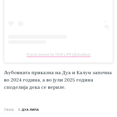
A post shared by DUA LIPA (@dualipa)
Љубовната приказна на Дуа и Калум започна
во 2024 година, а во јули 2025 година
споделија дека се вериле.
TAGS
ДУА ЛИПА