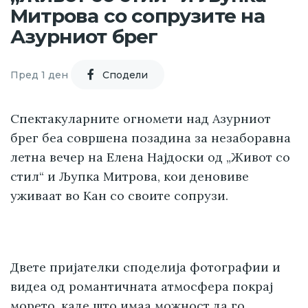
Митрова со сопрузите на
Азурниот брег
Пред 1 ден
Cподели
Спектакуларните огномети над Азурниот
брег беа совршена позадина за незаборавна
летна вечер на Елена Најдоски од „Живот со
стил“ и Љупка Митрова, кои деновиве
уживаат во Кан со своите сопрузи.
Двете пријателки споделија фотографии и
видеа од романтичната атмосфера покрај
морето, каде што имаа можност да го