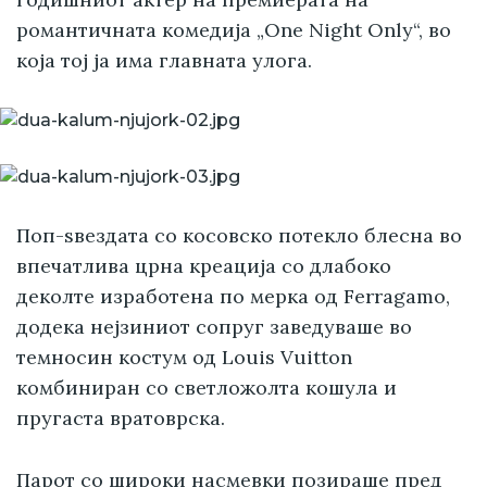
романтичната комедија „One Night Only“, во
која тој ја има главната улога.
Поп-ѕвездата со косовско потекло блесна во
впечатлива црна креација со длабоко
деколте изработена по мерка од Ferragamo,
додека нејзиниот сопруг заведуваше во
темносин костум од Louis Vuitton
комбиниран со светложолта кошула и
пругаста вратоврска.
Парот со широки насмевки позираше пред