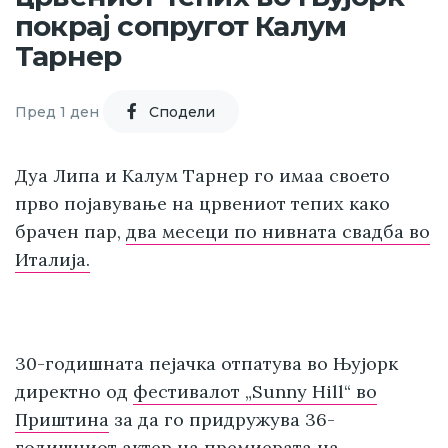
покрај сопругот Калум
Тарнер
Пред 1 ден
Cподели
Дуа Липа и Калум Тарнер го имаа своето
прво појавување на црвениот тепих како
брачен пар,
два месеци по нивната свадба во
Италија.
30-годишната пејачка отпатува во Њујорк
директно од
фестивалот „Sunny Hill“ во
Приштина
за да го придружува 36-
годишниот актер на премиерата на