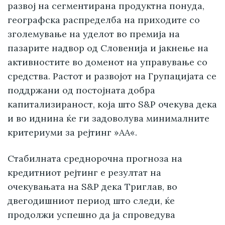
развој на сегментирана продуктна понуда,
географска распределба на приходите со
зголемување на уделот во премија на
пазарите надвор од Словенија и јакнење на
активностите во доменот на управување со
средства. Растот и развојот на Групацијата се
поддржани од постојната добра
капитализираност, која што S&P очекува дека
и во иднина ќе ги задоволува минималните
критериуми за рејтинг »AА«.
Стабилната среднорочна прогноза на
кредитниот рејтинг е резултат на
очекувањата на S&P дека Триглав, во
двегодишниот период што следи, ќе
продолжи успешно да ја спроведува