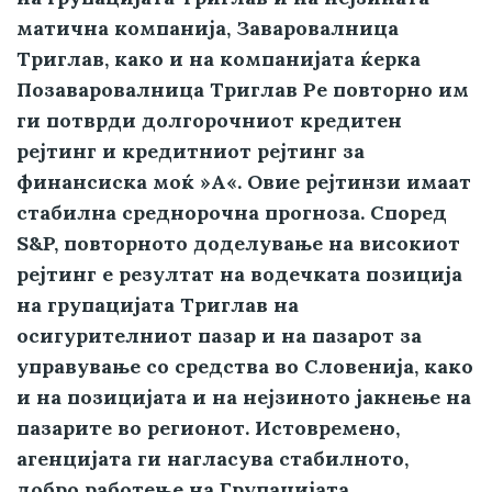
матична компанија, Заваровалница
Триглав, како и на компанијата ќерка
Позаваровалница Триглав Ре повторно им
ги потврди долгорочниот кредитен
рејтинг и кредитниот рејтинг за
финансиска моќ »A«. Овие рејтинзи имаат
стабилна среднорочна прогноза. Според
S&P, повторното доделување на високиот
рејтинг е резултат на водечката позиција
на групацијата Триглав на
осигурителниот пазар и на пазарот за
управување со средства во Словенија, како
и на позицијата и на нејзиното јакнење на
пазарите во регионот. Истовремено,
агенцијата ги нагласува стабилното,
добро работење на Групацијата,