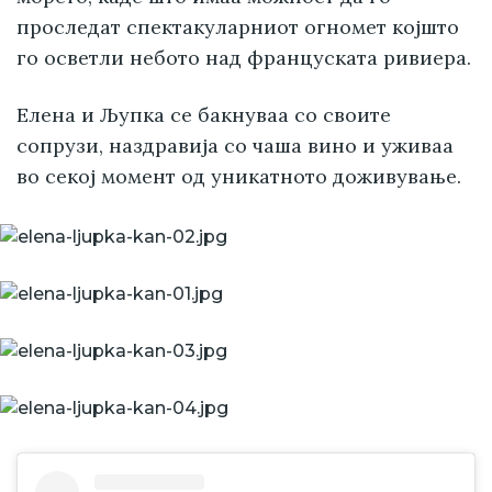
проследат спектакуларниот огномет којшто
го осветли небото над француската ривиера.
Елена и Љупка се бакнуваа со своите
сопрузи, наздравија со чаша вино и уживаа
во секој момент од уникатното доживување.