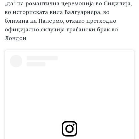
„да“ на романтична церемонија во Сицилија,
во историската вила Валгуарнера, во
близина на Палермо, откако претходно
официјално склучија граѓански брак во
Лондон.