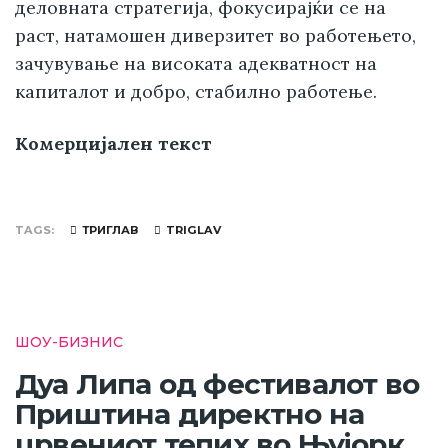
деловната стратегија, фокусирајќи се на
раст, натамошен диверзитет во работењето,
зачувување на високата адекватност на
капиталот и добро, стабилно работење.
Комерцијален текст
TAGS
ТРИГЛАВ
TRIGLAV
ШОУ-БИЗНИС
Дуа Липа од фестивалот во
Приштина директно на
црвениот тепих во Њујорк