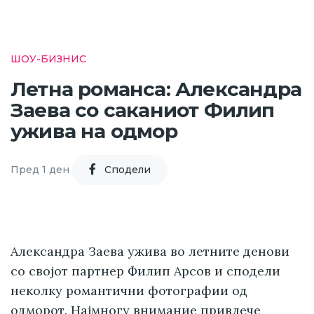
ШОУ-БИЗНИС
Летна романса: Александра
Заева со саканиот Филип
ужива на одмор
Пред 1 ден
Cподели
Александра Заева ужива во летните денови
со својот партнер Филип Арсов и сподели
неколку романтични фотографии од
одморот. Најмногу внимание привлече