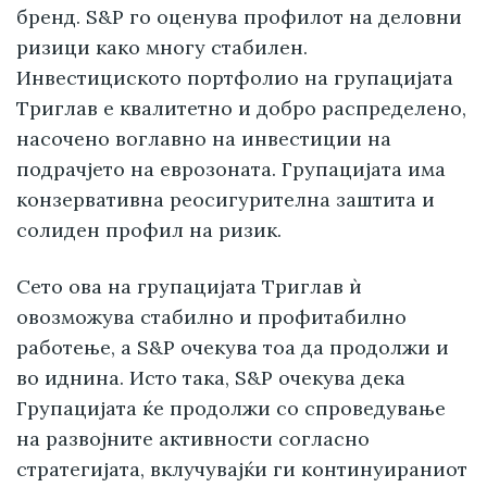
бренд. S&P го оценува профилот на деловни
ризици како многу стабилен.
Инвестициското портфолио на групацијата
Триглав е квалитетно и добро распределено,
насочено воглавно на инвестиции на
подрачјето на еврозоната. Групацијата има
конзервативна реосигурителна заштита и
солиден профил на ризик.
Сето ова на групацијата Триглав ѝ
овозможува стабилно и профитабилно
работење, а S&P очекува тоа да продолжи и
во иднина. Исто така, S&P очекува дека
Групацијата ќе продолжи со спроведување
на развојните активности согласно
стратегијата, вклучувајќи ги континуираниот