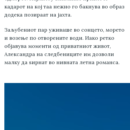
кадарот на кој таа нежно го бакнува во образ
додека позираат на јахта.
Заљубениот пар уживаше во сонцето, морето
и возење по отворените води. Иако ретко
објавува моменти од приватниот живот,
Александра на следбениците им дозволи
малку да ѕирнат во нивната летна романса.