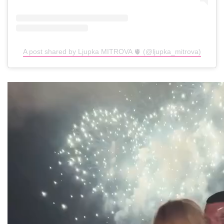
A post shared by Ljupka MITROVA 🫀 (@ljupka_mitrova)