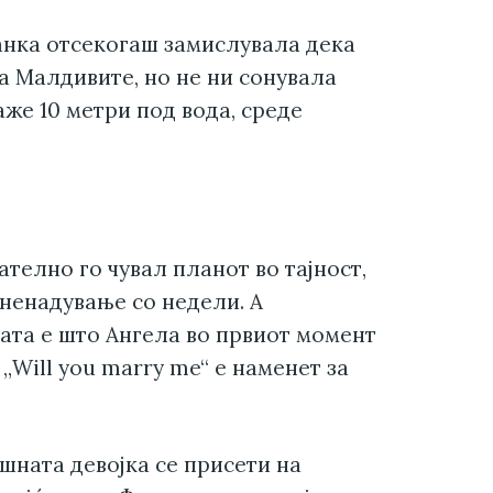
анка отсекогаш замислувала дека
а Малдивите, но не ни сонувала
аже 10 метри под вода, среде
телно го чувал планот во тајност,
зненадување со недели. А
ата е што Ангела во првиот момент
„Will you marry me“ е наменет за
ишната девојка се присети на