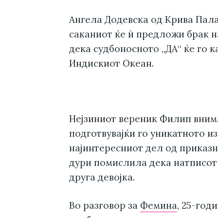
Ангела Додевска од Крива Пал
саканиот ќе ѝ предложи брак н
дека судбоносното „ДА“ ќе го к
Индискиот Океан.
Нејзиниот вереник Филип внима
подготвувајќи го уникатното и
најинтересниот дел од приказн
дури помислила дека натписот 
друга девојка.
Во разговор за
Фемина
, 25-год