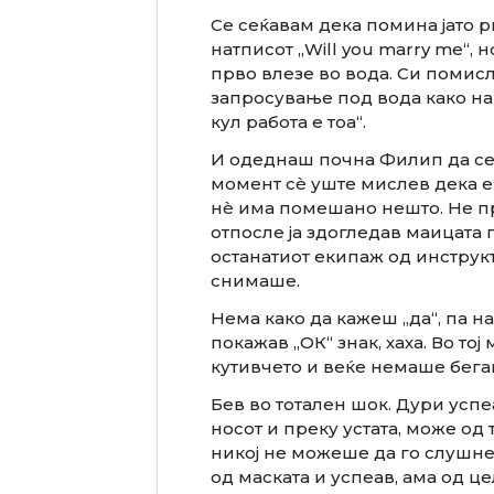
Се сеќавам дека помина јато 
натписот „Will you marry me“, 
прво влезе во вода. Си помисл
запросување под вода како на 
кул работа е тоа“.
И одеднаш почна Филип да се 
момент сè уште мислев дека е
нè има помешано нешто. Не пре
отпосле ја здогледав маицата п
останатиот екипаж од инструкт
снимаше.
Нема како да кажеш „да“, па н
покажав „ОК“ знак, хаха. Во то
кутивчето и веќе немаше бега
Бев во тотален шок. Дури успе
носот и преку устата, може од 
никој не можеше да го слушне 
од маската и успеав, ама од це