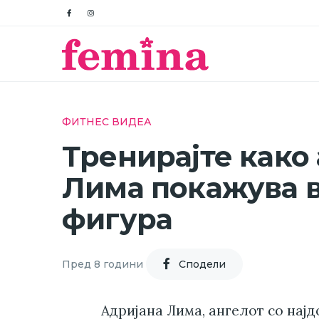
ФИТНЕС ВИДЕА
Тренирајте како 
Лима покажува в
фигура
Пред 8 години
Cподели
Адријана Лима, ангелот со најдо