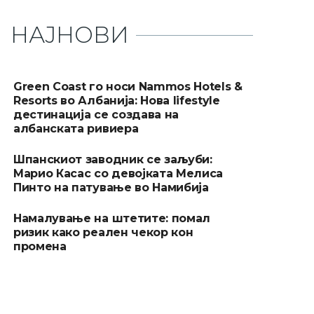
НАЈНОВИ
Green Coast го носи Nammos Hotels &
Resorts во Албанија: Нова lifestyle
дестинација се создава на
албанската ривиера
Шпанскиот заводник се заљуби:
Марио Касас со девојката Мелиса
Пинто на патување во Намибија
Намалување на штетите: помал
ризик како реален чекор кон
промена