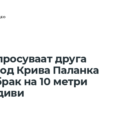
ДЕО
просуваат друга
 од Крива Паланка
брак на 10 метри
диви