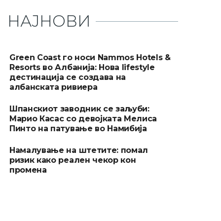
НАЈНОВИ
Green Coast го носи Nammos Hotels &
Resorts во Албанија: Нова lifestyle
дестинација се создава на
албанската ривиера
Шпанскиот заводник се заљуби:
Марио Касас со девојката Мелиса
Пинто на патување во Намибија
Намалување на штетите: помал
ризик како реален чекор кон
промена