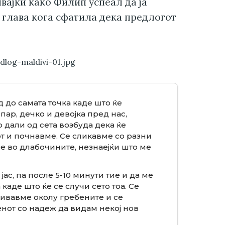
вајќи како Филип успеал да ја
 глава кога сфатила дека предлогот
.
 до самата точка каде што ќе
пар, дечко и девојка пред нас,
 дали од сета возбуда дека ќе
от и почнавме. Се сликавме со разни
е во длабочините, незнаејќи што ме
ас, па после 5-10 минути тие и да ме
каде што ќе се случи сето тоа. Се
ливавме околу гребените и се
енот со надеж да видам некој нов