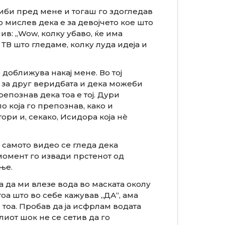
риби пред мене и тогаш го здогледав
но мислев дека е за девојчето кое што
ив: „Wow, колку убаво, ќе има
ТВ што гледаме, колку луда идеја и
доближува накај мене. Во тој
 за друг веридбата и дека можеби
познав дека тоа е тој. Дури
о која го препознав, како и
ори и, секако, Исидора која нè
а самото видео се гледа дека
ј момент го извади прстенот од
ње.
а да ми влезе вода во маската околу
тоа што во себе кажував „ДА“, ама
тоа. Пробав да ја исфрлам водата
лиот шок не се сетив да го