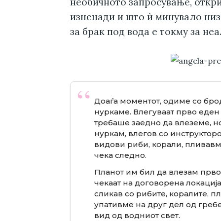
необичното запросување, откри
изненади и што ѝ минувало низ
за брак под вода е токму за неа
Доаѓа моментот, одиме со брод
нуркаме. Влегуваат прво еден 
требаше заедно да влеземе, но
нуркам, влегов со инструктор
видови риби, корали, пливавм
чека следно.
Планот им бил да влезам прво ј
чекаат на договорена локација 
сликав со рибите, коралите, п
упативме на друг дел од греб
вид од водниот свет.