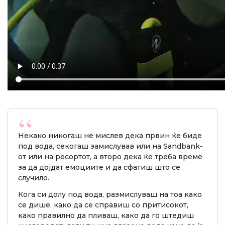
Некако никогаш не мислев дека првин ќе биде
под вода, секогаш замислував или на Sandbank-
от или на ресортот, а второ дека ќе треба време
за да дојдат емоциите и да сфатиш што се
случило.
Кога си долу под вода, размислуваш на тоа како
се дише, како да се справиш со притисокот,
како правилно да пливаш, како да го штедиш