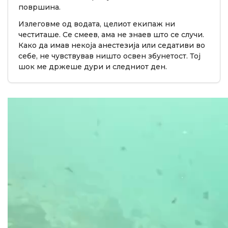
површина.
Излеговме од водата, целиот екипаж ни
честиташе. Се смеев, ама не знаев што се случи.
Како да имав некоја анестезија или седативи во
себе, не чувствував ништо освен збунетост. Тој
шок ме држеше дури и следниот ден.