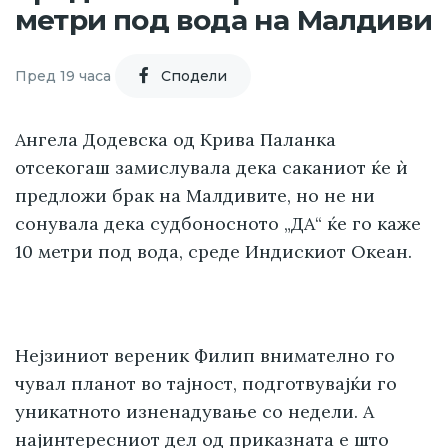
метри под вода на Малдиви
Пред 19 часа
Cподели
Ангела Додевска од Крива Паланка
отсекогаш замислувала дека саканиот ќе ѝ
предложи брак на Малдивите, но не ни
сонувала дека судбоносното „ДА“ ќе го каже
10 метри под вода, среде Индискиот Океан.
Нејзиниот вереник Филип внимателно го
чувал планот во тајност, подготвувајќи го
уникатното изненадување со недели. А
најинтересниот дел од приказната е што