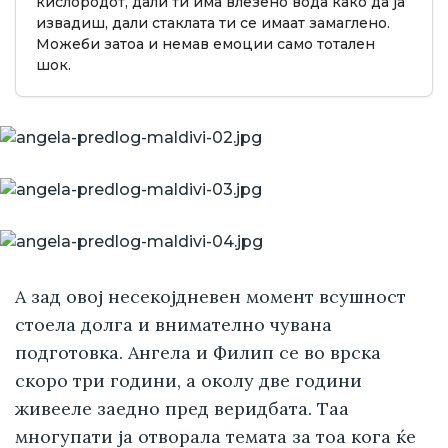
кислородот, дали ти има влезено вода како да ја
извадиш, дали стаклата ти се имаат замаглено.
Можеби затоа и немав емоции само тотален
шок.
А зад овој несекојдневен момент всушност
стоела долга и внимателно чувана
подготовка. Ангела и Филип се во врска
скоро три години, а околу две години
живееле заедно пред веридбата. Таа
многупати ја отворала темата за тоа кога ќе