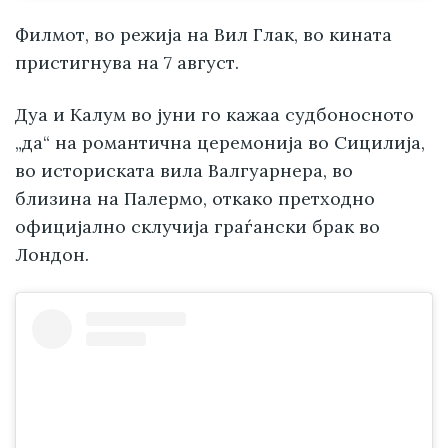
Филмот, во режија на Вил Глак, во кината
пристигнува на 7 август.
Дуа и Калум во јуни го кажаа судбоносното
„да“ на романтична церемонија во Сицилија,
во историската вила Валгуарнера, во
близина на Палермо, откако претходно
официјално склучија граѓански брак во
Лондон.