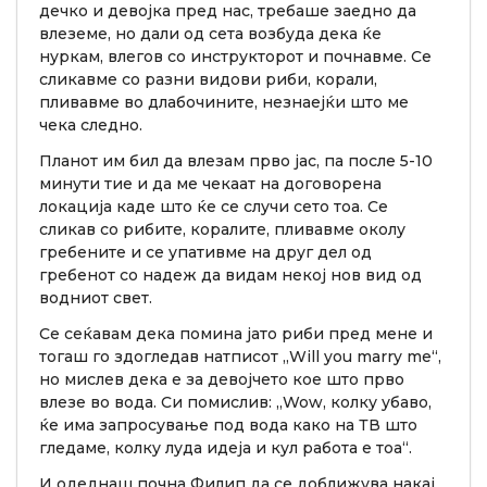
дечко и девојка пред нас, требаше заедно да
влеземе, но дали од сета возбуда дека ќе
нуркам, влегов со инструкторот и почнавме. Се
сликавме со разни видови риби, корали,
пливавме во длабочините, незнаејќи што ме
чека следно.
Планот им бил да влезам прво јас, па после 5-10
минути тие и да ме чекаат на договорена
локација каде што ќе се случи сето тоа. Се
сликав со рибите, коралите, пливавме околу
гребените и се упативме на друг дел од
гребенот со надеж да видам некој нов вид од
водниот свет.
Се сеќавам дека помина јато риби пред мене и
тогаш го здогледав натписот „Will you marry me“,
но мислев дека е за девојчето кое што прво
влезе во вода. Си помислив: „Wow, колку убаво,
ќе има запросување под вода како на ТВ што
гледаме, колку луда идеја и кул работа е тоа“.
И одеднаш почна Филип да се доближува накај