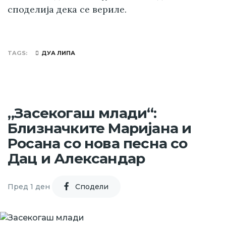
споделија дека се вериле.
TAGS
ДУА ЛИПА
„Засекогаш млади“:
Близначките Маријана и
Росана со нова песна со
Дац и Александар
Пред 1 ден
Cподели