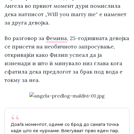
Ангела во првиот момент дури помислила
дека натписот „Will you marry me“ е наменет
за друга девојка.
Во разговор за
Фемина
, 25-годишната девојка
се присети на необичното запросување,
откривајќи како Филип успеал да ја
изненади и што ѝ минувало низ глава кога
сфатила дека предлогот за брак под вода е
токму за неа.
Доаѓа моментот, одиме со брод до самата точка
каде што ќе нуркаме. Влегуваат прво еден пар,