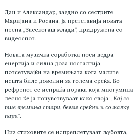
Дац и Александар, заедно со сестрите
Маријана и Росана, ја претставија новата
песна „Засекогаш млади“, придружена со
видеоспот.
Новата музичка соработка носи ведра
енергија и силна доза носталгија,
потсетувајќи на времињата кога малите
нешта биле доволни за голема среќа. Во
рефренот се испраќа порака која многумина
лесно ќе ја почувствуваат како своја:
„Кај се
тие времиња стари, бевме среќни и со малку
пари“
.
Низ стиховите се испреплетуваат љубовта,