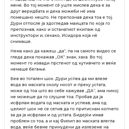
мене. Во тој момент сè уште мислев дека е за
друг веридбата и дека можеби нè има
помешано нешто. Не препознав дека тоа е тој.
Дури отпосле ја здогледав маицата по која го
препознав, како и останатиот екипаж од
инструктори и, секако, Исидора која нè
снимаше.
Нема како да кажеш „да“, па на самото видео се
гледа дека покажав „ОК“ знак, хаха. Во тој
момент го извади прстенот од кутивчето и веќе
немаше бегање.
Бев во тотален шок. Дури успеа да ми влезе
вода во маската околу носот и преку устата,
може од тоа што во себе кажував „ДА“, ама никој
не можеше да го слушне тоа. Пробав да ја
исфрлам водата од маската и успеав, ама од
целиот шок не се сетив да го притиснам копчето
за да ја исфрлам и од устата. Бидејќи имав
проблем со тоа, а и кај Филип во маската влегла
вода, веќе бевме принудени да излеземе на