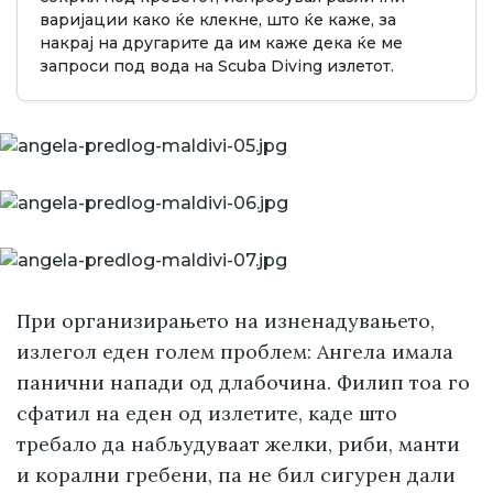
варијации како ќе клекне, што ќе каже, за
накрај на другарите да им каже дека ќе ме
запроси под вода на Scuba Diving излетот.
При организирањето на изненадувањето,
излегол еден голем проблем: Ангела имала
панични напади од длабочина. Филип тоа го
сфатил на еден од излетите, каде што
требало да набљудуваат желки, риби, манти
и корални гребени, па не бил сигурен дали