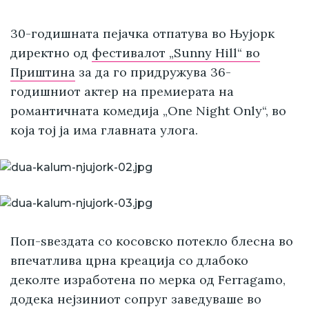
30-годишната пејачка отпатува во Њујорк
директно од
фестивалот „Sunny Hill“ во
Приштина
за да го придружува 36-
годишниот актер на премиерата на
романтичната комедија „One Night Only“, во
која тој ја има главната улога.
Поп-ѕвездата со косовско потекло блесна во
впечатлива црна креација со длабоко
деколте изработена по мерка од Ferragamo,
додека нејзиниот сопруг заведуваше во