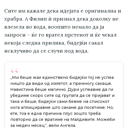
Сите им кажале дека идејата е оригинална и
храбра. А Филип ѝ признал дека доколку не
влезела во вода, воопшто немало да ја
запроси – ќе го врател прстенот и ќе чекал
некоја следна прилика, бидејќи сакал
исклучиво да се случи под вода.
„Ми беше жал единствено бидејќи тој не успеа
ништо да види од излетот, а премногу сакаше.
Навистина беше магично. Дури успеавме да ги
убедиме скоро сите од групата да се пријават и
така и беше, бидејќи сами бевме на списокот
кога аплициравме што сакаме да посетиме. Но,
ете, тоа е една причина плус зошто треба
повторно да се вратиме на Малдивите. Можеби
за меден месец“, вели Ангела.