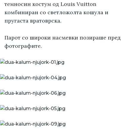
темносин костум од Louis Vuitton
комбиниран со светложолта кошула и
пругаста вратоврска.
Парот со широки насмевки позираше пред
фотографите.