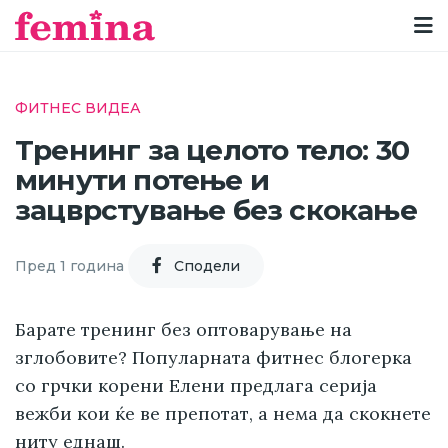
ФИТНЕС ВИДЕА
Тренинг за целото тело: 30
минути потење и
зацврстување без скокање
Пред 1 година
Cподели
Барате тренинг без оптоварување на
зглобовите? Популарната фитнес блогерка
со грчки корени Елени предлага серија
вежби кои ќе ве препотат, а нема да скокнете
ниту еднаш.