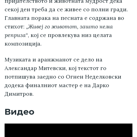
пријателството и животната мудрост дека
секој ден треба да се живее со полни гради.
Главната порака на песната е содржана во
стихот:
„Живеј го животот, зашто нема
реприза“
, кој се провлекува низ целата
композиција.
Музиката и аранжманот се дело на
Александар Митевски, кој текстот го
потпишува заедно со Огнен Неделковски
додека финалниот мастер е на Дарко
Димитров.
Видео