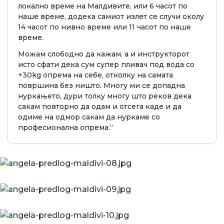
локално време на Малдивите, или 6 часот по
наше време, додека самиот излет се случи околу
14 часот по нивно време или 11 часот по наше
време.
Можам слободно да кажам, а и инструкторот
исто сфати дека сум супер пливач под вода со
+30kg опрема на себе, отколку на самата
површина без ништо. Многу ми се допадна
нуркањето, дури толку многу што реков дека
сакам повторно да одам и отсега каде и да
одиме на одмор сакам да нуркаме со
професионална опрема.“