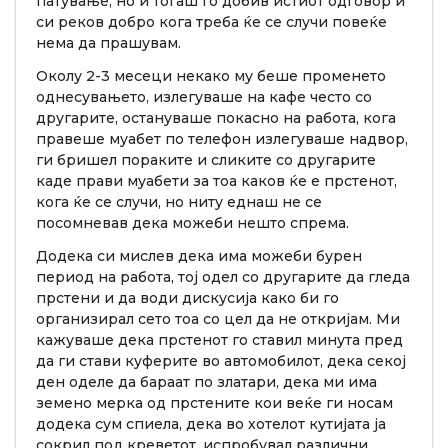
патување, но и тогаш го добив истиот одговор и
си реков добро кога треба ќе се случи повеќе
нема да прашувам.
Околу 2-3 месеци некако му беше променето
однесувањето, излегуваше на кафе често со
другарите, остануваше покасно на работа, кога
правеше муабет по телефон излегуваше надвор,
ги бришел пораките и сликите со другарите
каде прави муабети за тоа каков ќе е прстенот,
кога ќе се случи, но ниту еднаш не се
посомневав дека можеби нешто спрема.
Додека си мислев дека има можеби бурен
период на работа, тој одел со другарите да гледа
прстени и да води дискусија како би го
организирал сето тоа со цел да не откријам. Ми
кажуваше дека прстенот го ставил минута пред
да ги стави куферите во автомобилот, дека секој
ден оделе да бараат по златари, дека ми има
земено мерка од прстените кои веќе ги носам
додека сум спиела, дека во хотелот кутијата ја
сокрил под креветот, испробувал различни