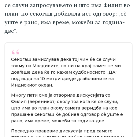
се случи запросувањето и што има Филип во
план, но секогаш добивала ист одговор: „сè
уште е рано, има време, можеби за година-
две“.
Секогаш замислував дека тој чин ќе се случи
токму на Малдивите, но ни на крај памет не ми
доаѓаше дека ќе го кажам судбоносното „ДА“
под вода на 10 метри среде длабочините на
Индискиот океан.
Многу пати сме ја отвориле дискусијата со
Филип (вереникот) околу тоа кога ќе се случи,
што има во план околу самата веридба на кое
прашање секогаш ќе добиев одговор сè уште е
рано, има време, можеби за година-две.
Последно правевме дискусија пред самото