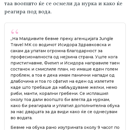
таа воопшто ќе се осмели да нурка и како ќе
реагира под вода.
„На Малдивите бевме преку агенцијата Jungle
Travel MK со водичот Исидора Здравковска и
сакам да упатам огромна благодарност за
професионалноста од нејзина страна. Уште кога
пристигнавме, Филип и Исидора направиле таен
состанок и смислиле план, но имаше еден голем
проблем, а тоа е дека имам панични напади од
длабочина и тоа го сфатил на еден од излетите
каде што требаше да набљудуваме желки, немо
риби, манти, корални гребени. Се исплашил
околу тоа дали воопшто би влегла да нуркам,
како би реагирала и уплатил дополнителна обука
за нас двајцата за да види како ќе се однесувам
во водата.
Бевме на обука рано изутрината околу 9 часот по