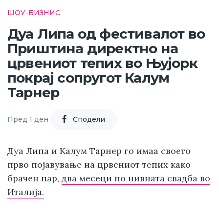
ШОУ-БИЗНИС
Дуа Липа од фестивалот во
Приштина директно на
црвениот тепих во Њујорк
покрај сопругот Калум
Тарнер
Пред 1 ден
Cподели
Дуа Липа и Калум Тарнер го имаа своето
прво појавување на црвениот тепих како
брачен пар,
два месеци по нивната свадба во
Италија.