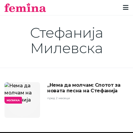
Стефанија
Милевска
„Нема да молчам: Спотот за
новата песна на Стефанија
пред 2 месеци
МУЗИКА