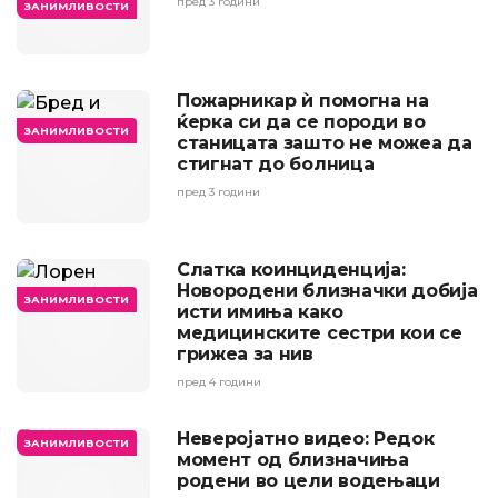
пред 3 години
ЗАНИМЛИВОСТИ
Пожарникар ѝ помогна на
ќерка си да се породи во
ЗАНИМЛИВОСТИ
станицата зашто не можеа да
стигнат до болница
пред 3 години
Слатка коинциденција:
Новородени близначки добија
ЗАНИМЛИВОСТИ
исти имиња како
медицинските сестри кои се
грижеа за нив
пред 4 години
Неверојатно видео: Редок
ЗАНИМЛИВОСТИ
момент од близначиња
родени во цели водењаци