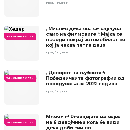
пред 4 години
„Мислев дека ова се случува
само на филмовите“: Мајка се
ЗАНИМЛИВОСТИ
породи покрај автомобилот во
кој ја чекаа петте деца
пред 4 години
„Допирот на љубовта“:
Победничките фотографии од
ЗАНИМЛИВОСТИ
породувања за 2022 година
пред 4 години
Момче е! Реакцијата на мајка
на 6 девојчиња кога ќе види
ЗАНИМЛИВОСТИ
дека доби син по