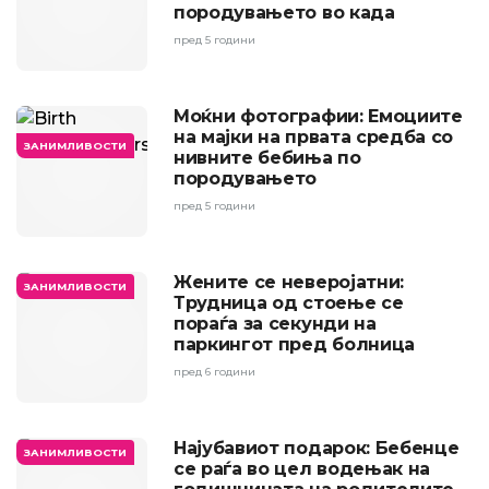
породувањето во када
пред 5 години
Моќни фотографии: Емоциите
на мајки на првата средба со
ЗАНИМЛИВОСТИ
нивните бебиња по
породувањето
пред 5 години
Жените се неверојатни:
ЗАНИМЛИВОСТИ
Трудница од стоење се
пораѓа за секунди на
паркингот пред болница
пред 6 години
Најубавиот подарок: Бебенце
ЗАНИМЛИВОСТИ
се раѓа во цел водењак на