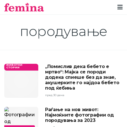
породување
ЖИВОТНИ
„Помислив дека бебето е
СТОРИИ
мртво“: Мајка се породи
додека спиеше без да знае,
акушерките го најдоа бебето
под ќебиња
пред 30 дена
Раѓање на нов живот:
Најмоќните фотографии од
породувања за 2023