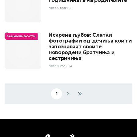
годишнината на родителите
пред 6 години
Искрена љубов: Слатки
ЗАНИМЛИВОСТИ
фотографии од дечиња кои ги
запознаваат своите
новородени братчиња и
сестричиња
пред 7 години
Pagination
1
Current page
Next page
Last page