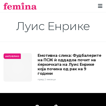
Луис Енрике
Емотивна слика: Фудбалерите
АКТУЕЛНО
на ПСЖ ѝ оддадоа почит на
ќеркичката на Луис Енрике
која почина од рак на 9
години
пред 2 месеци