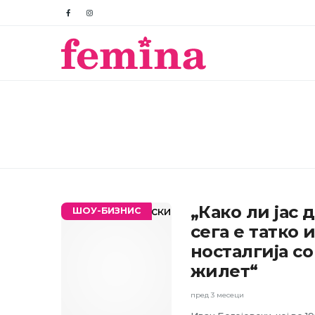
„Како ли јас 
ШОУ-БИЗНИС
сега е татко 
носталгија с
жилет“
пред 3 месеци