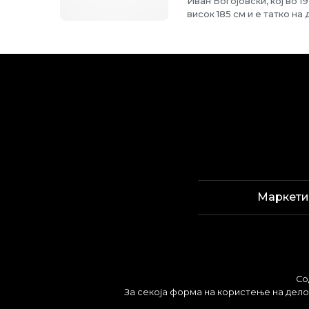
Иван Богојовски, кој во 1
висок 185 см и е татко на
Маркети
Со
За секоја форма на користење на делов