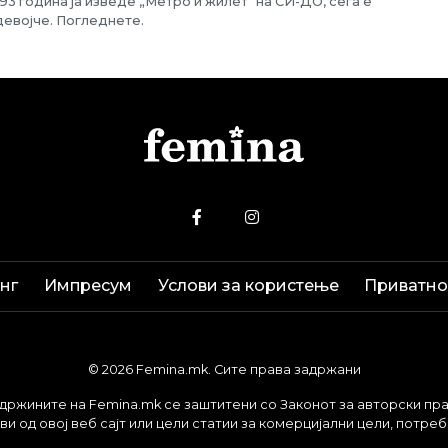
993 година ја изведе „Метро и жилет“ на СИ-ДО, сега е
 девојче. Погледнете.
нг
Импресум
Услови за користење
Приватно
© 2026 Femina.mk. Сите права задржани
држините на Femina.mk се заштитени со Законот за авторски пра
и од овој веб сајт или цели статии за комерцијални цели, потре