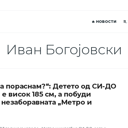
🔥 НОВОСТИ
♏
Иван Богојовски
да пораснам?“: Детето од СИ-ДО
и е висок 185 см, а побуди
о незаборавната „Метро и