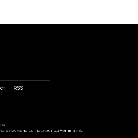
ст
RSS
ва.
бна е писмена согласност од Femina.mk.