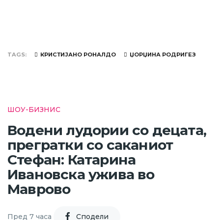
TAGS
КРИСТИЈАНО РОНАЛДО
ЏОРЏИНА РОДРИГЕЗ
ШОУ-БИЗНИС
Водени лудории со децата,
прегратки со саканиот
Стефан: Катарина
Ивановска ужива во
Маврово
Пред 7 часа
Cподели