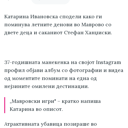
Катарина Ивановска сподели како ги
поминува летните денови во Маврово со
двете деца и саканиот Стефан Ханџиски.
37-годишната манекенка на својот Instagram
профил објави албум со фотографии и видеа
од моментите поминати на една од
нејзините омилени дестинации.
„Мавровски игри" – кратко напиша
Катарина во описот.
Атрактивната убавица позираше во