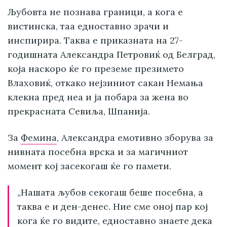
Љубовта не познава граници, а кога е
вистинска, таа едноставно зрачи и
инспирира. Таква е приказната на 27-
годишната Александра Петровиќ од Белград,
која наскоро ќе го преземе презимето
Влаховиќ, откако нејзиниот сакан Немања
клекна пред неа и ја побара за жена во
прекрасната Севиља, Шпанија.
За
Фемина
, Александра емотивно зборува за
нивната посебна врска и за магичниот
момент кој засекогаш ќе го памети.
„Нашата љубов секогаш беше посебна, а
таква е и ден-денес. Ние сме оној пар кој
кога ќе го видите, едноставно знаете дека