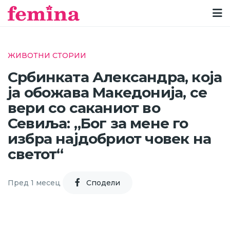
ЖИВОТНИ СТОРИИ
Србинката Александра, која
ја обожава Македонија, се
вери со саканиот во
Севиља: „Бог за мене го
избра најдобриот човек на
светот“
Пред 1 месец
Cподели