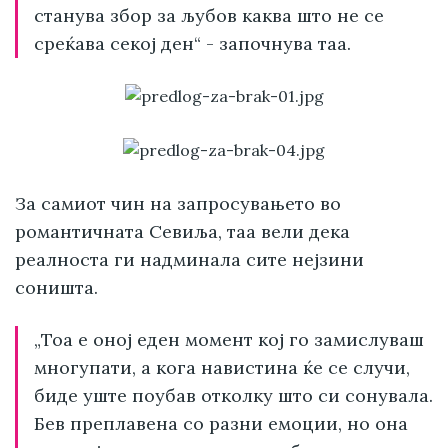
станува збор за љубов каква што не се
среќава секој ден“ - започнува таа.
За самиот чин на запросувањето во
романтичната Севиља, таа вели дека
реалноста ги надминала сите нејзини
соништа.
„Тоа е оној еден момент кој го замислуваш
многупати, а кога навистина ќе се случи,
биде уште поубав отколку што си сонувала.
Бев преплавена со разни емоции, но она