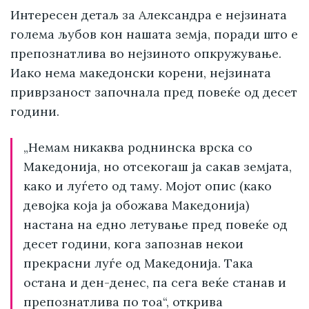
Интересен детаљ за Александра е нејзината
голема љубов кон нашата земја, поради што е
препознатлива во нејзиното опкружување.
Иако нема македонски корени, нејзината
приврзаност започнала пред повеќе од десет
години.
„Немам никаква роднинска врска со
Македонија, но отсекогаш ја сакав земјата,
како и луѓето од таму. Мојот опис (како
девојка која ја обожава Македонија)
настана на едно летување пред повеќе од
десет години, кога запознав некои
прекрасни луѓе од Македонија. Така
остана и ден-денес, па сега веќе станав и
препознатлива по тоа“, открива