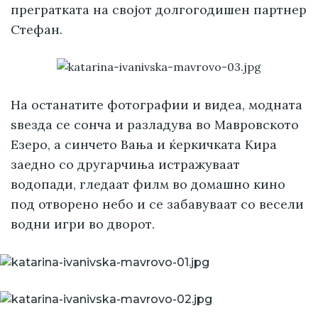
прегратката на својот долгогодишен партнер
Стефан.
На останатите фотографии и видеа, модната
ѕвезда се сонча и разладува во Мавровското
Езеро, а синчето Вања и ќеркичката Кира
заедно со другарчиња истражуваат
водопади, гледаат филм во домашно кино
под отворено небо и се забавуваат со весели
водни игри во дворот.