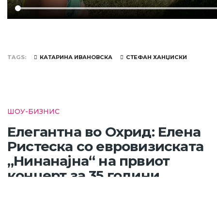
TAGS
КАТАРИНА ИВАНОВСКА
СТЕФАН ХАНЏИСКИ
ШОУ-БИЗНИС
Елегантна во Охрид: Елена
Ристеска со евровизиската
„Нинанајна“ на првиот
концерт за 35 години
независна Македонија
Пред 13 часа
Cподели