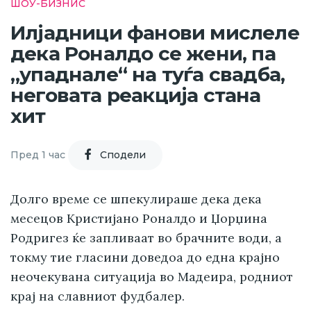
ШОУ-БИЗНИС
Илјадници фанови мислеле
дека Роналдо се жени, па
„упаднале“ на туѓа свадба,
неговата реакција стана
хит
Пред 1 час
Cподели
Долго време се шпекулираше дека дека
месецов Кристијано Роналдо и Џорџина
Родригез ќе запливаат во брачните води, а
токму тие гласини доведоа до една крајно
неочекувана ситуација во Мадеира, родниот
крај на славниот фудбалер.