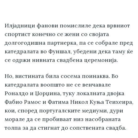
Илјадници фанови помислиле дека врвниот
спортист конечно се жени со својата
долгогодишна партнерка, па се собрале пред
катедралата во Фуншал, убедени дека таму ќе
се одржи нивната свадбена церемонија.
Но, вистината била сосема поинаква. Во
катедралата воопшто не се венчавале
Роналдо и Џорџина, туку локалната двојка
Фабио Рамос и Фатима Никол Куња Теиxeира,
кои, според португалските медиуми, дури
морале да се пробиваат низ насобраната
толпа за да стигнат до сопствената свадба.