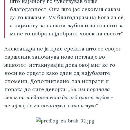
што најмногу го чувствував беше
благодарност. Она што јас секогаш сакам
да го кажам е: Му благодарам на Бога за сè,
а најмногу за нашата љубов и за тоа што за
мене го избра најдобриот човек на светот“.
Александра не ја крие среќата што со својот
свршеник започнува ново поглавје во
животот, истакнувајќи дека овој миг ќе го
носи во срцето како еден од најубавите
спомени. Дополнително, таа испрати и
порака до сите девојки:
„Би им порачала
секогаш и единствено да избираат љубов –
некој кој ќе ги почитува, сака и чува“.