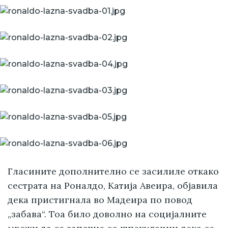
Гласините дополнително се засилиле откако
сестрата на Роналдо, Катија Авеира, објавила
дека пристигнала во Мадеира по повод
„забава“. Тоа било доволно на социјалните