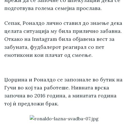
мрежи да се започне со шпекулации дека се
подготвува голема семејна прослава.
Сепак, Роналдо лично ставил до знаење дека
целата ситуација му била прилично забавна.
Откако на Instagram била објавена вест за
забуната, фудбалерот реагирал со пет
емотикони кои плачат од смеење.
Џорџина и Роналдо се запознале во бутик на
Гучи во кој таа работеше. Нивната врска
започна во 2016 година, а минатата година
тој ѝ предложи брак.