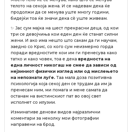
телото на секоја жена. И се надевам дека ќе
продолжи да се менува уште многу години,
бидејќи тоа ќе значи дека сè уште живеам.
✨ Јас сум мајка на шест прекрасни деца, од кои
три се девојчиња кои еден ден ќе станат силни
жени. И ако има нешто што сакам да ги научам,
заедно со Крис, со кого сум неизмерно горда
поради вредностите кои им ги пренесува како
татко и како човек, тоа е дека
вредноста на
една личност никогаш не смее да зависи од
нејзиниот физички изглед или од мислењето
на непознати луѓе.
Таа мала доза позитивна
психологија која секој ден се трудам да им ја
пренесам ним, ми помага и мене самата да
останам на вистинскиот пат во овој свет
исполнет со илузии.
Изминативе денови видов најразлични
коментари за неколку мои фотографии
направени на брод.