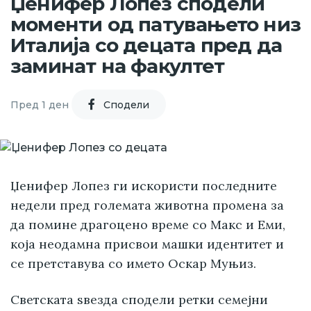
Џенифер Лопез сподели
моменти од патувањето низ
Италија со децата пред да
заминат на факултет
Пред 1 ден
Cподели
Џенифер Лопез ги искористи последните
недели пред големата животна промена за
да помине драгоцено време со Макс и Еми,
која неодамна присвои машки идентитет и
се претставува со името Оскар Муњиз.
Светската ѕвезда сподели ретки семејни