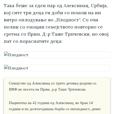
Така беше за еден пар од Алексинац, Србија,
кој сите три деца ги доби со помош на ин
витро оплодување во „Плодност“. Со очи
полни со емоции семејството повторно се
сретна со Прим. Д-р Таше Трпчевски, но овој
пат со пораснатите деца:
Семејство од Алексинац со трите дечиња родени со
ИВФ во посета на Прим. д-р Таше Трпчевски.
Пациентка на 42 години од Алексинац, во брак 14
години и по долгогодишна борба со неплодност, денес