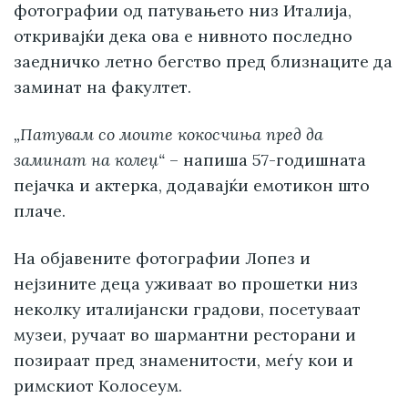
фотографии од патувањето низ Италија,
откривајќи дека ова е нивното последно
заедничко летно бегство пред близнаците да
заминат на факултет.
„Патувам со моите кокосчиња пред да
заминат на колеџ“
– напиша 57-годишната
пејачка и актерка, додавајќи емотикон што
плаче.
На објавените фотографии Лопез и
нејзините деца уживаат во прошетки низ
неколку италијански градови, посетуваат
музеи, ручаат во шармантни ресторани и
позираат пред знаменитости, меѓу кои и
римскиот Колосеум.