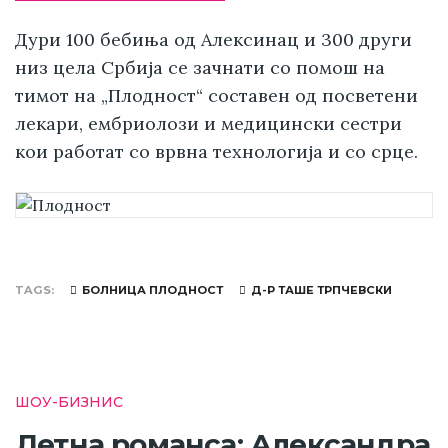
Дури 100 бебиња од Алексинац и 300 други
низ цела Србија се зачнати со помош на
тимот на „Плодност“ составен од посветени
лекари, ембриолози и медицински сестри
кои работат со врвна технологија и со срце.
TAGS
БОЛНИЦА ПЛОДНОСТ
Д-Р ТАШЕ ТРПЧЕВСКИ
ШОУ-БИЗНИС
Летна романса: Александра