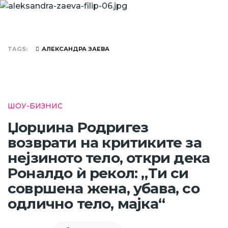
TAGS
АЛЕКСАНДРА ЗАЕВА
ШОУ-БИЗНИС
Џорџина Родригез
возврати на критиките за
нејзиното тело, откри дека
Роналдо ѝ рекол: „Ти си
совршена жена, убава, со
одлично тело, мајка“