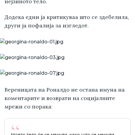
нејзиното тело.
Додека едни ја критикуваа што се здебелила,
други ја пофалија за изгледот.
Вереницата на Роналдо не остана имуна на
коментарите и возврати на социјалните
мрежи со порака:
Моето тело ќе се менува, како што се менува