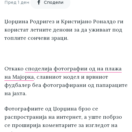
Пред 1 ден
Cподели
Џорџина Родригез и Кристијано Роналдо ги
користат летните денови за да уживаат под
топлите сончеви зраци.
Откако
споделија фотографии од на плажа
на Мајорка
, славниот модел и врвниот
фудбалер беа фотографирани од папараците
на јахта.
Фотографиите од Џорџина брзо се
распространија на интернет, а уште побрзо
се проширија коментарите за изгледот на