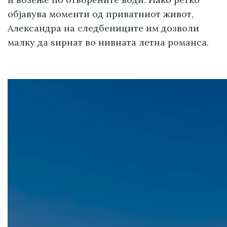
објавува моменти од приватниот живот,
Александра на следбениците им дозволи
малку да ѕирнат во нивната летна романса.