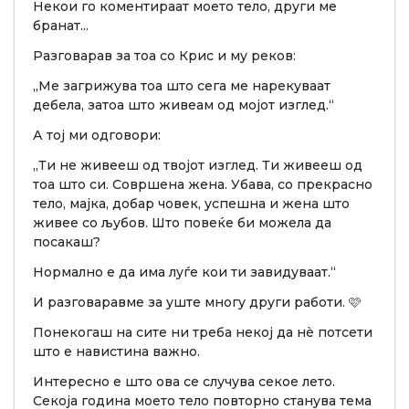
Некои го коментираат моето тело, други ме
бранат...
Разговарав за тоа со Крис и му реков:
„Ме загрижува тоа што сега ме нарекуваат
дебела, затоа што живеам од мојот изглед.“
А тој ми одговори:
„Ти не живееш од твојот изглед. Ти живееш од
тоа што си. Совршена жена. Убава, со прекрасно
тело, мајка, добар човек, успешна и жена што
живее со љубов. Што повеќе би можела да
посакаш?
Нормално е да има луѓе кои ти завидуваат.“
И разговаравме за уште многу други работи. 🩷
Понекогаш на сите ни треба некој да нè потсети
што е навистина важно.
Интересно е што ова се случува секое лето.
Секоја година моето тело повторно станува тема