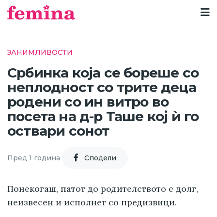
ЗАНИМЛИВОСТИ
Србинка која се бореше со
неплодност со трите деца
родени со ин витро во
посета на д-р Таше кој ѝ го
оствари сонот
Пред 1 година
Cподели
Понекогаш, патот до родителството е долг,
неизвесен и исполнет со предизвици.