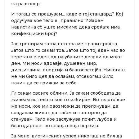
на разговор.
И тогаш се прашувам... каде е тој стандард? Кој
одлучува кое тело е „правилно“? Зарем
навистина сè уште мислиме дека среќата има
конфекциски број?
Јас тренирам затоа што тоа ме прави среќна.
Затоа што го сакам тоа. Затоа што тој еден час во
теретана е еден од најубавите делови од мојот
ден. Ми носи здравје, душевен мир,
дисциплина, енергија и благосостојба. Никогаш
не ми било цел да ослабам, отсекогаш било
начин да се грижам за себе.
Ги сакам своите облини. Ја сакам слободата да
живеам во телото кое го избирам. Во телото кое
ме носи, кое ми овозможи да прегрнувам, да
создавам живот, да паѓам и повторно да
станувам. Тело кое заслужува почит, љубов и
благодарност во секоја своја верзија.
За мене, вистинскиот успех никогаш не бил да