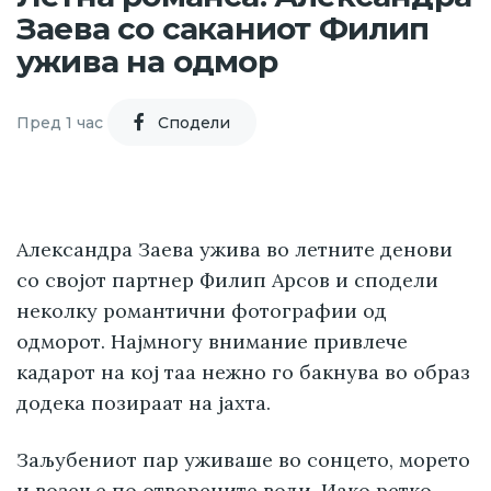
Заева со саканиот Филип
ужива на одмор
Пред 1 час
Cподели
Александра Заева ужива во летните денови
со својот партнер Филип Арсов и сподели
неколку романтични фотографии од
одморот. Најмногу внимание привлече
кадарот на кој таа нежно го бакнува во образ
додека позираат на јахта.
Заљубениот пар уживаше во сонцето, морето
и возење по отворените води. Иако ретко