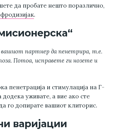
шете да пробате нешто поразлично,
афродизијак
.
мисионерска“
а вашиот партнер да пенетрира, т.е.
оза. Потоа, исправете ги нозете и
ка пенетрација и стимулација на Г-
а додека уживате, а вие ако сте
да го допирате вашиот клиторис.
ини варијации