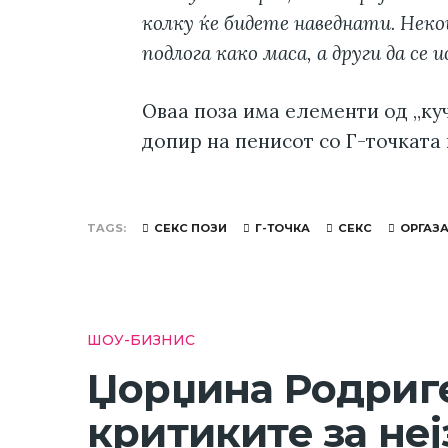
колку ќе бидете наведнати. Неко
подлога како маса, а други да се
Оваа поза има елементи од „ку
допир на пенисот со Г-точката 
TAGS
СЕКС ПОЗИ
Г-ТОЧКА
СЕКС
ОРГАЗ
ШОУ-БИЗНИС
Џорџина Родриге
критиките за неј