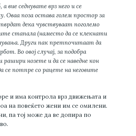
а вие седнувате врз него и се
лу. Оваа поза остава голем простор за
тврдат дека чувствуваат поголемо
оите стапала (наместо да се клекнати
кнувања. Други пак претпочитаат да
бот. Во овој случај, за подобра
 рашири нозете и да се наведне кон
а се потпре со рацете на неговите
горе и има контрола врз движењата и
тоа на повеќето жени им се омилени.
и, па тој може да ве допира по
во.