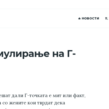
🔥 НОВОСТИ
♏
мулирање на Г-
ешат дали Г-точката е мит или факт,
а со жените кои тврдат дека