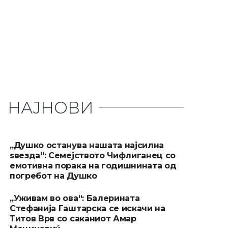
НАЈНОВИ
„Душко останува нашата најсилна
ѕвезда“: Семејството Чифлиганец со
емотивна порака на годишнината од
погребот на Душко
„Уживам во ова“: Балерината
Стефанија Гаштарска се искачи на
Титов Врв со саканиот Амар