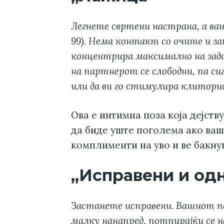
Легнете свртени настрана, а ваш
99). Нема контакт со очите и за
концентрира максимално на зад
на партнерот се слободни, па сиг
или да ви го стимулира клитори
Ова е интимна поза која дејств
да биде уште поголема ако ва
комплименти на уво и ве бакнув
„Исправени и од
Застанете исправени. Вашиот пар
малку нанапред, потпирајќи се н