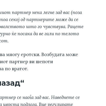
иот партнер нека легне зад вас (поза
тоа секој од партнерите може да се
оволството што го чувствува. Рацете
урно ќе посака да ве гали по телото
сот.
ува многу еротски. Возбудата може
шиот партнер ви шепоти
а по вратот.
назад“
тнер се наоѓа зад вас. Наведнете се
а цврста подлога. Вие регулирате