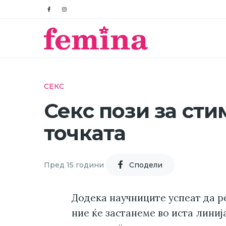
СЕКС
Секс пози за сти
точката
Пред 15 години
Cподели
Додека научниците успеат да р
ние ќе застанеме во иста линиј