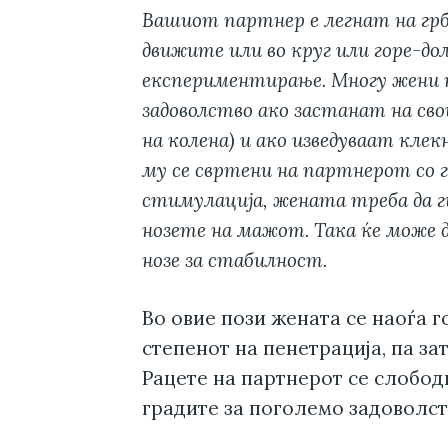
Вашиот партнер е легнат на грб, 
движите или во круг или горе-до
експериментирање. Многу жени 
задоволство ако застанат на св
на колена) и ако изведуваат кле
му се свртени на партнерот со гр
стимулација, жената треба да ги
нозете на мажот. Така ќе може д
нозе за стабилност.
Во овие пози жената се наоѓа 
степенот на пенетрација, па за
Рацете на партнерот се слободн
градите за поголемо задоволст