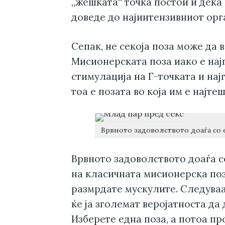
„жешката“ точка постои и дека
доведе до најинтензивниот орг
Сепак, не секоја поза може да 
Мисионерската поза иако е нај
стимулација на Г-точката и на
тоа е позата во која им е најт
Врвното задоволството доаѓа со
Врвното задоволството доаѓа 
на класичната мисионерска поз
размрдате мускулите. Следуваа
ќе ја зголемат веројатноста д
Изберете една поза, а потоа пр