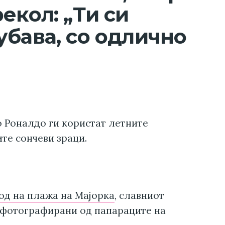
екол: „Ти си
убава, со одлично
 Роналдо ги користат летните
те сончеви зраци.
од на плажа на Мајорка
, славниот
 фотографирани од папараците на