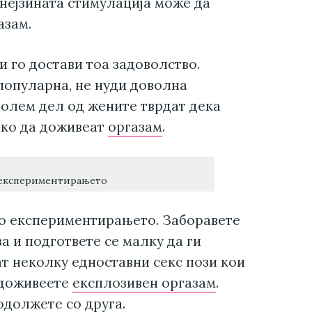
 нејзината стимулација може да
азам.
ви го достави тоа задоволство.
популарна, не нуди доволна
јголем дел од жените тврдат дека
ешко да доживеат
оргазам
.
 експериментирањето
со експериментирањето. Заборавете
а и подгответе се малку да ги
т неколку едноставни секс пози кои
а доживеете
експлозивен оргазам
.
одолжете со друга.