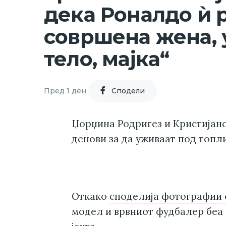
дека Роналдо ѝ р
совршена жена, 
тело, мајка“
Пред 1 ден
Cподели
Џорџина Родригез и Кристијано
денови за да уживаат под топли
Откако
споделија фотографии 
модел и врвниот фудбалер беа