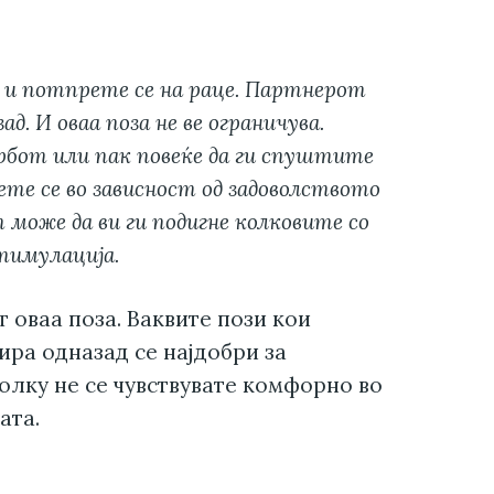
д и потпрете се на раце. Партнерот
ад. И оваа поза не ве ограничува.
рбот или пак повеќе да ги спуштите
те се во зависност од задоволството
може да ви ги подигне колковите со
тимулација.
 оваа поза. Ваквите пози кои
ра одназад се најдобри за
олку не се чувствувате комфорно во
ата.