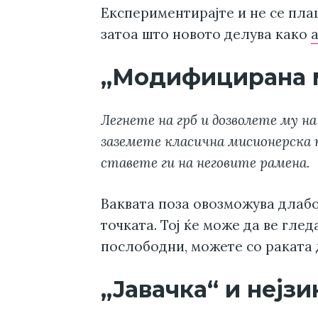
Експериментирајте и не се пла
затоа што новото делува како
„Модифицирана 
Легнете на грб и дозволете му н
заземете класична мисионерска п
ставете ги на неговите рамена.
Ваквата поза овозможува длабо
точката. Тој ќе може да ве глед
послободни, можете со раката 
„Јавачка“ и нејз