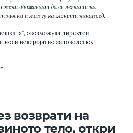
и жени обожаваат да се легнати на
 исправени и малку наклонети нанапред.
чешката“, овозможува директен
и носи неверојатно задоволство.
АМ
з возврати на
зиното тело, откри