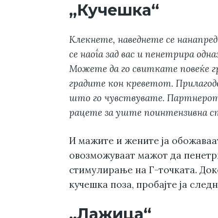
„Кучешка“
Клекнете, наведнете се нанапре
се наоѓа зад вас и пенетрира одназ
Можете да го свиткате повеќе г
градите кон креветот. Прилагоде
што го чувствувате. Партнерот 
рацете за уште поинтензивна с
И мажите и жените ја обожаваат
овозможуваат мажот да пенетри
стимулирање на Г-точката. Док
кучешка поза, пробајте ја следн
„Лажица“