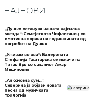
НАЈНОВИ
„Душко останува нашата најсилна
ѕвезда“: Семејството Чифлиганец со
емотивна порака на годишнината од
погребот на Душко
„Уживам во ова“: Балерината
Стефанија Гаштарска се искачи на
Титов Врв со саканиот Амар
Мециновиќ
„Анксиозна сум...“:
Северина ја објави новата
песна од музичката
трилогија