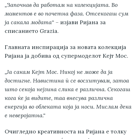
„Започнав да работам на колекцијата. Во
моментов е во почетна фаза. Отсекогаш сум
ја сакала модата“
– изјави Ријана за
списанието Grazia.
Главната инспирација за новата колекција
Ријана ја добива од супермоделот Кејт Мос.
„Ја сакам Кејт Мос. Никој не може да ја
достигне. Навистина ѝ се восхитувам, затоа
што секоја нејзина слика е различна. Секогаш
кога ќе ја видите, таа внесува различна
енергија во облеката која ја носи. Мислам дека
е неверојатна.“
Очигледно креативноста на Ријана е толку