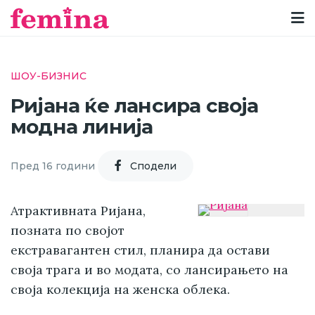
ШОУ-БИЗНИС
Ријана ќе лансира своја
модна линија
Пред 16 години
Cподели
Атрактивната Ријана,
позната по својот
екстравагантен стил, планира да остави
своја трага и во модата, со лансирањето на
своја колекција на женска облека.