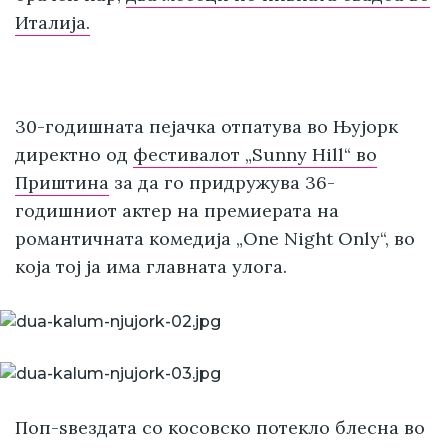
Италија.
30-годишната пејачка отпатува во Њујорк
директно од
фестивалот „Sunny Hill“ во
Приштина
за да го придружува 36-
годишниот актер на премиерата на
романтичната комедија „One Night Only“, во
која тој ја има главната улога.
Поп-ѕвездата со косовско потекло блесна во