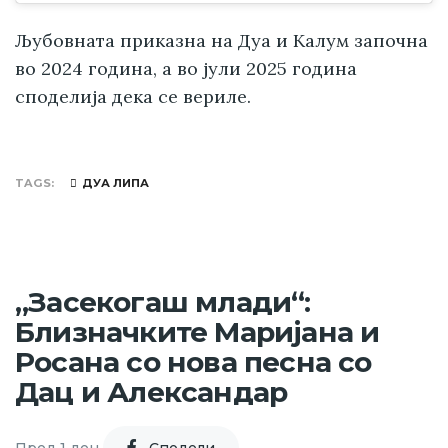
Љубовната приказна на Дуа и Калум започна
во 2024 година, а во јули 2025 година
споделија дека се вериле.
TAGS
ДУА ЛИПА
„Засекогаш млади“:
Близначките Маријана и
Росана со нова песна со
Дац и Александар