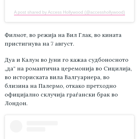
A post shared by Access Hollywood (@accesshollywood)
Филмот, во режија на Вил Глак, во кината
пристигнува на 7 август.
Дуа и Калум во јуни го кажаа судбоносното
„да“ на романтична церемонија во Сицилија,
во историската вила Валгуарнера, во
близина на Палермо, откако претходно
официјално склучија граѓански брак во
Лондон.