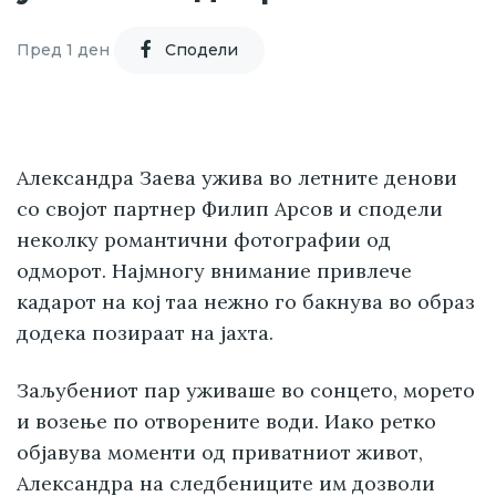
Пред 1 ден
Cподели
Александра Заева ужива во летните денови
со својот партнер Филип Арсов и сподели
неколку романтични фотографии од
одморот. Најмногу внимание привлече
кадарот на кој таа нежно го бакнува во образ
додека позираат на јахта.
Заљубениот пар уживаше во сонцето, морето
и возење по отворените води. Иако ретко
објавува моменти од приватниот живот,
Александра на следбениците им дозволи