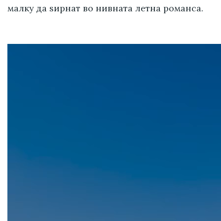
малку да ѕирнат во нивната летна романса.