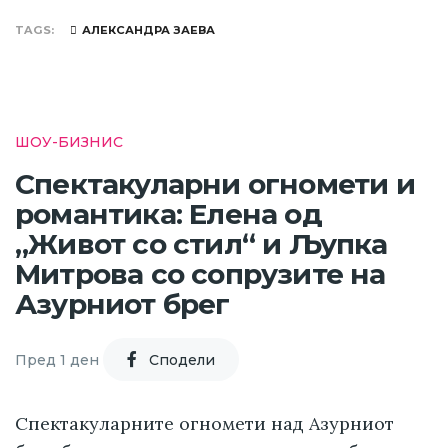
TAGS
АЛЕКСАНДРА ЗАЕВА
ШОУ-БИЗНИС
Спектакуларни огномети и
романтика: Елена од
„Живот со стил“ и Љупка
Митрова со сопрузите на
Азурниот брег
Пред 1 ден
Cподели
Спектакуларните огномети над Азурниот