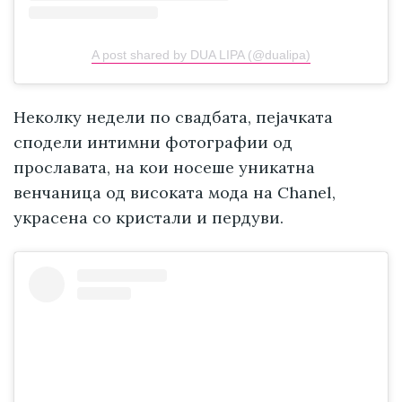
A post shared by DUA LIPA (@dualipa)
Неколку недели по свадбата, пејачката
сподели интимни фотографии од
прославата, на кои носеше уникатна
венчаница од високата мода на Chanel,
украсена со кристали и пердуви.