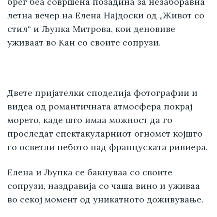
брег беа совршена позадина за незаборавна
летна вечер на Елена Најдоски од „Живот со
стил“ и Љупка Митрова, кои деновиве
уживаат во Кан со своите сопрузи.
Двете пријателки споделија фотографии и
видеа од романтичната атмосфера покрај
морето, каде што имаа можност да го
проследат спектакуларниот огномет којшто
го осветли небото над француската ривиера.
Елена и Љупка се бакнуваа со своите
сопрузи, наздравија со чаша вино и уживаа
во секој момент од уникатното доживување.