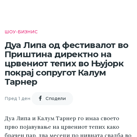
ШОУ-БИЗНИС
Дуа Липа од фестивалот во
Приштина директно на
црвениот тепих во Њујорк
покрај сопругот Калум
Тарнер
Пред 1 ден
Cподели
Дуа Липа и Калум Тарнер го имаа своето
прво појавување на црвениот тепих како
брачен пар,
два месеци по нивната свадба во