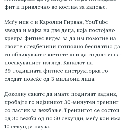
фит и привлечно во костим за капење.
Меѓу нив е и Каролин Гирван, YouTube
ѕвезда и мајка на две деца, која постојано
креира фитнес видеа за да им помогне на
своите следбеници потполно бесплатно да
го обликуваат своето тело и да го достигнат
посакуваниот изглед. Каналот на
39-годишната
фитнес инструкторка го
следат повеќе од 3 милиони лица.
Доколку сакате да имате подигнат задник,
пробајте го нејзиниот 30-минутен тренинг
со ластик за вежбање. Тренингот се состои
од 30 вежби од по 50 секунди, меѓу кои има
10 секунди пауза.