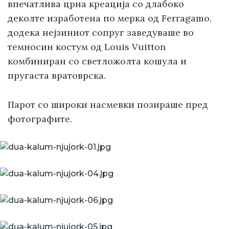
впечатлива црна креација со длабоко
деколте изработена по мерка од Ferragamo,
додека нејзиниот сопруг заведуваше во
темносин костум од Louis Vuitton
комбиниран со светложолта кошула и
пругаста вратоврска.
Парот со широки насмевки позираше пред
фотографите.