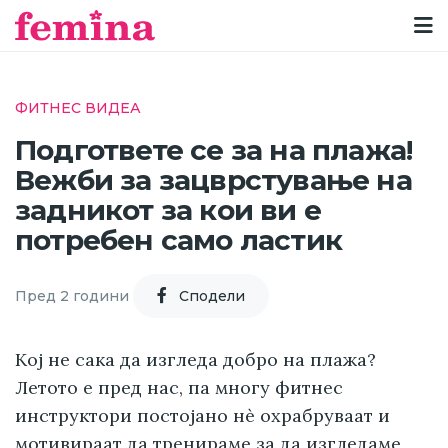
ФИТНЕС ВИДЕА
Подгответе се за на плажа!
Вежби за зацврстување на
задникот за кои ви е
потребен само ластик
Пред 2 години
Cподели
Кој не сака да изгледа добро на плажа?
Летото е пред нас, па многу фитнес
инструктори постојано нè охрабруваат и
мотивираат да тренираме за да изгледаме