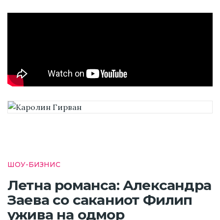
ШОУ-БИЗНИС
Летна романса: Александра
Заева со саканиот Филип
ужива на одмор