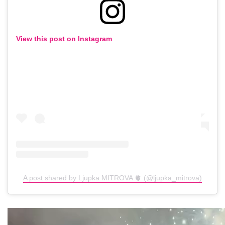
View this post on Instagram
A post shared by Ljupka MITROVA 🫀 (@ljupka_mitrova)