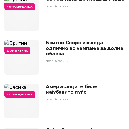
пред 16 години
ИСТРАЖУВАЊА
Бритни Спирс изгледа
одлично во кампања за долна
ШОУ-БИЗНИС
облека
пред 16 години
Американците биле
најубавите луѓе
ИСТРАЖУВАЊА
пред 16 години
ШОУ-БИЗНИС