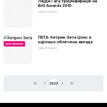
Лејди Гага триумфираше на
Brit Awards 2010
пред 16 години
ПЕТА: Кетрин Зета Џонс е
најлошо облечена ѕвезда
ШОУ-БИЗНИС
пред 16 години
Pagination
2623
First page
Previous page
Current page
Next page
Last page