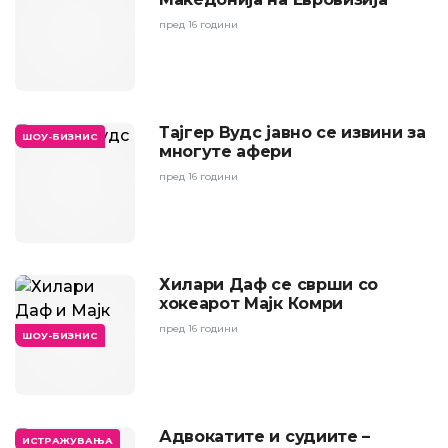
пред 16 години
Тајгер Вудс јавно се извини за
ШОУ-БИЗНИС
многуте афери
пред 16 години
Хилари Даф се сврши со
хокеарот Мајк Комри
пред 16 години
ШОУ-БИЗНИС
Адвокатите и судиите –
ИСТРАЖУВАЊА