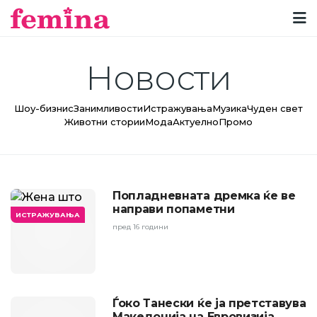
Новости
Шоу-бизнис
Занимливости
Истражувања
Музика
Чуден свет
Животни стории
Мода
Актуелно
Промо
Попладневната дремка ќе ве
направи попаметни
ИСТРАЖУВАЊА
пред 16 години
ШОУ-БИЗНИС
Ѓоко Танески ќе ја претставува
Македонија на Евровизија