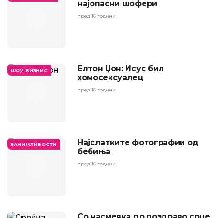
најопасни шофери
пред 16 години
Елтон Џон: Исус бил
ШОУ-БИЗНИС
хомосексуалец
пред 16 години
Најслатките фотографии од
ЗАНИМЛИВОСТИ
бебиња
пред 16 години
Со насмевка до поздраво срце