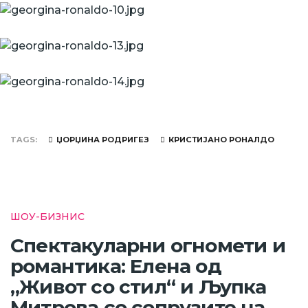
TAGS
ЏОРЏИНА РОДРИГЕЗ
КРИСТИЈАНО РОНАЛДО
ШОУ-БИЗНИС
Спектакуларни огномети и
романтика: Елена од
„Живот со стил“ и Љупка
Митрова со сопрузите на