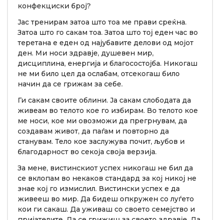
конфекциски број?
Јас тренирам затоа што тоа ме прави среќна.
Затоа што го сакам тоа. Затоа што тој еден час во
теретана е еден од најубавите делови од мојот
ден. Ми носи здравје, душевен мир,
дисциплина, енергија и благосостојба. Никогаш
не ми било цел да ослабам, отсекогаш било
начин да се грижам за себе.
Ги сакам своите облини. Ја сакам слободата да
живеам во телото кое го избирам. Во телото кое
ме носи, кое ми овозможи да прегрнувам, да
создавам живот, да паѓам и повторно да
станувам. Тело кое заслужува почит, љубов и
благодарност во секоја своја верзија.
За мене, вистинскиот успех никогаш не бил да
се вклопам во некаков стандард за кој никој не
знае кој го измислил. Вистински успех е да
живееш во мир. Да бидеш опкружен со луѓето
кои ги сакаш. Да уживаш со своето семејство и
пријателите. Да се грижиш за своето здравје. Да