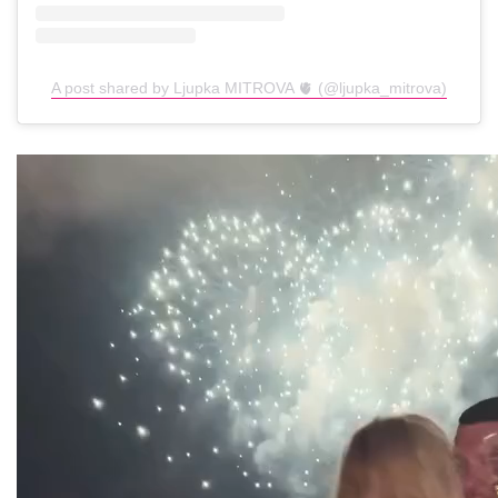
A post shared by Ljupka MITROVA 🫀 (@ljupka_mitrova)