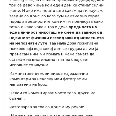
три се девојчиња кои еден ден ќе станат силни
жени. И ако има нешто што сакам да ги научам,
заедно со Крис, со кого сум неизмерно горда
поради вредностите кои им ги пренесува како
татко и како човек, тоа е дека
вредноста на
една личност никогаш не смее да зависи од
нејзиниот физички изглед или од мислењето
на непознати луѓе.
Таа мала доза позитивна
психологија која секој ден се трудам да им ја
пренесам ним, ми помага и мене самата да
останам на вистинскиот пат во овој свет
исполнет со илузии.
Изминативе денови видов најразлични
коментари за неколку мои фотографии
направени на брод.
Некои го коментираат моето тело, други ме
бранат...
Разговарав за тоа со Крис и му реков:
„Ме загрижува тоа што сега ме нарекуваат