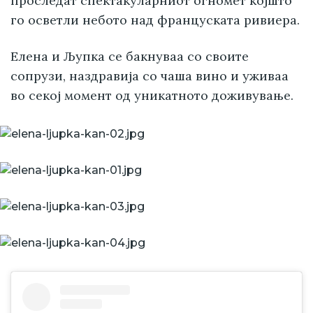
проследат спектакуларниот огномет којшто
го осветли небото над француската ривиера.
Елена и Љупка се бакнуваа со своите
сопрузи, наздравија со чаша вино и уживаа
во секој момент од уникатното доживување.