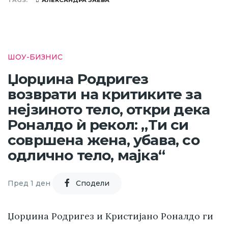
TAGS
АЛЕКСАНДРА ЗАЕВА
ШОУ-БИЗНИС
Џорџина Родригез
возврати на критиките за
нејзиното тело, откри дека
Роналдо ѝ рекол: „Ти си
совршена жена, убава, со
одлично тело, мајка“
Пред 1 ден
Cподели
Џорџина Родригез и Кристијано Роналдо ги