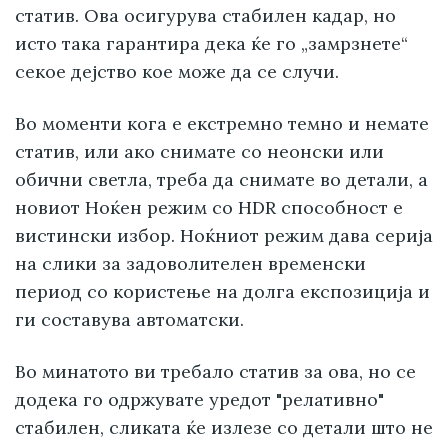
статив. Ова осигурува стабилен кадар, но
исто така гарантира дека ќе го „замрзнете“
секое дејство кое може да се случи.
Во моменти кога е екстремно темно и немате
статив, или ако снимате со неонски или
обични светла, треба да снимате во детали, a
новиот Ноќен режим со HDR способност е
вистински избор. Ноќниот режим дава серија
на слики за задоволителен временски
период со користење на долга експозиција и
ги составува автоматски.
Во минатото ви требало статив за ова, но се
додека го одржувате уредот "релативно"
стабилен, сликата ќе излезе со детали што не