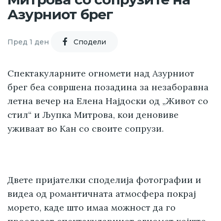
Азурниот брег
Пред 1 ден
Cподели
Спектакуларните огномети над Азурниот
брег беа совршена позадина за незаборавна
летна вечер на Елена Најдоски од „Живот со
стил“ и Љупка Митрова, кои деновиве
уживаат во Кан со своите сопрузи.
Двете пријателки споделија фотографии и
видеа од романтичната атмосфера покрај
морето, каде што имаа можност да го