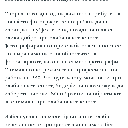
Според него, две од најважните атрибути на
повеќето фотографи се потребата да се
изолираат субјектите од позадина и да се
слика добро при слаба осветленост.
Фотографирањето при слаба осветленост се
потпира само на способностите на
фотоапаратот, како и на самите фотографи.
Снимањето во режимот на професионална
работа на P30 Pro нуди многу можности при
слаба осветленост, бидејќи ви овозможува да
изберете високи ISO и брзини на објективот
за снимање при слаба осветленост.
Избегнување на мали брзини при слаба
осветленост е приоритет ако снимате без