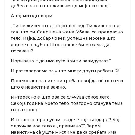
дебела, затоа што живеам од мојот изглед.“
А тој ми одговори:
„Ти не живееш од твојот изглед. Ти живееш од
тоа што си. Совршена жена. Убава, со прекрасно
тело, мајка, добар човек, успешна и жена што
живее со љубов. Што повеќе би можела да
посакаш?
Нормално е да има луѓе кои ти завидуваат.“
И разговаравме за уште многу други работи. 🩷
Понекогаш на сите ни треба некој да нè потсети
што е навистина важно.
Интересно е што ова се случува секое лето.
Секоја година моето тело повторно станува тема
на разговор.
И тогаш се прашувам... каде е тој стандард? Кој
одлучува кое тело е „правилно“? Зарем
навистина сè уште мислиме дека среќата има