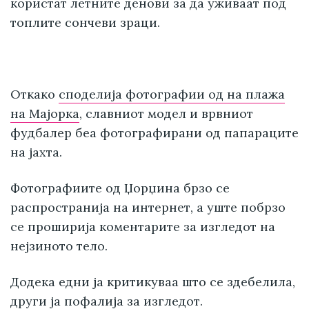
користат летните денови за да уживаат под
топлите сончеви зраци.
Откако
споделија фотографии од на плажа
на Мајорка
, славниот модел и врвниот
фудбалер беа фотографирани од папараците
на јахта.
Фотографиите од Џорџина брзо се
распространија на интернет, а уште побрзо
се проширија коментарите за изгледот на
нејзиното тело.
Додека едни ја критикуваа што се здебелила,
други ја пофалија за изгледот.