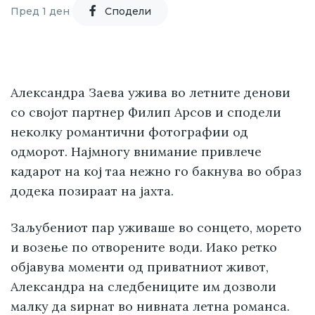
Пред 1 ден
Cподели
Александра Заева ужива во летните денови
со својот партнер Филип Арсов и сподели
неколку романтични фотографии од
одморот. Најмногу внимание привлече
кадарот на кој таа нежно го бакнува во образ
додека позираат на јахта.
Заљубениот пар уживаше во сонцето, морето
и возење по отворените води. Иако ретко
објавува моменти од приватниот живот,
Александра на следбениците им дозволи
малку да ѕирнат во нивната летна романса.