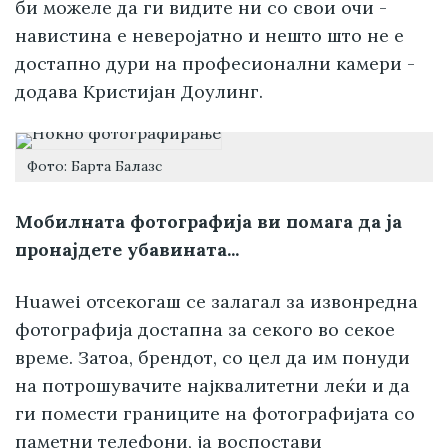
би можеле да ги видите ни со свои очи -
навистина е неверојатно и нешто што не е
достапно дури на професионални камери -
додава Кристијан Доулинг.
Фото: Барта Балазс
Мобилната фотографија ви помага да ја
пронајдете убавината...
Huawei отсекогаш се залагал за извонредна
фотографија достапна за секого во секое
време. Затоа, брендот, со цел да им понуди
на потрошувачите најквалитетни леќи и да
ги помести границите на фотографијата со
паметни телефони, ја воспостави