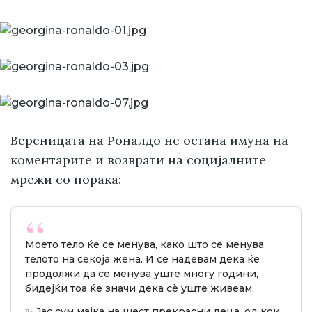
Вереницата на Роналдо не остана имуна на
коментарите и возврати на социјалните
мрежи со порака:
Моето тело ќе се менува, како што се менува
телото на секоја жена. И се надевам дека ќе
продолжи да се менува уште многу години,
бидејќи тоа ќе значи дека сè уште живеам.
✨ Јас сум мајка на шест прекрасни деца, од кои