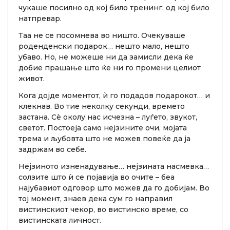
чукаше посилно од кој било тренинг, од кој било
натпревар.
Таа не се посомнева во ништо. Очекуваше
роденденски подарок… нешто мало, нешто
убаво. Но, не можеше ни да замисли дека ќе
добие прашање што ќе ни го промени целиот
живот.
Кога дојде моментот, ѝ го подадов подарокот… и
клекнав. Во тие неколку секунди, времето
застана. Сè околу нас исчезна – луѓето, звукот,
светот. Постоеја само нејзините очи, мојата
трема и љубовта што не можев повеќе да ја
задржам во себе.
Нејзиното изненадување… нејзината насмевка…
солзите што ѝ се појавија во очите – беа
најубавиот одговор што можев да го добијам. Во
тој момент, знаев дека сум го направил
вистинскиот чекор, во вистинско време, со
вистинската личност.