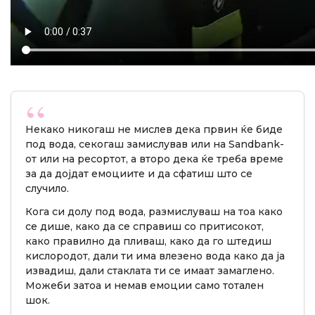
Некако никогаш не мислев дека првин ќе биде
под вода, секогаш замислував или на Sandbank-
от или на ресортот, а второ дека ќе треба време
за да дојдат емоциите и да сфатиш што се
случило.
Кога си долу под вода, размислуваш на тоа како
се дише, како да се справиш со притисокот,
како правилно да пливаш, како да го штедиш
кислородот, дали ти има влезено вода како да ја
извадиш, дали стаклата ти се имаат замаглено.
Можеби затоа и немав емоции само тотален
шок.