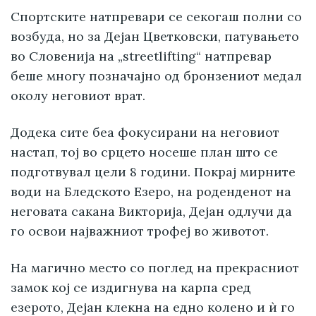
Спортските натпревари се секогаш полни со
возбуда, но за Дејан Цветковски, патувањето
во Словенија на „streetlifting“ натпревар
беше многу позначајно од бронзениот медал
околу неговиот врат.
Додека сите беа фокусирани на неговиот
настап, тој во срцето носеше план што се
подготвувал цели 8 години. Покрај мирните
води на Бледското Езеро, на роденденот на
неговата сакана Викторија, Дејан одлучи да
го освои најважниот трофеј во животот.
На магично место со поглед на прекрасниот
замок кој се издигнува на карпа сред
езерото, Дејан клекна на едно колено и ѝ го