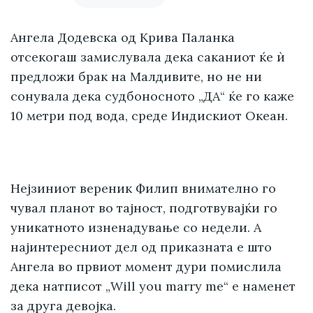
Ангела Додевска од Крива Паланка
отсекогаш замислувала дека саканиот ќе ѝ
предложи брак на Малдивите, но не ни
сонувала дека судбоносното „ДА“ ќе го каже
10 метри под вода, среде Индискиот Океан.
Нејзиниот вереник Филип внимателно го
чувал планот во тајност, подготвувајќи го
уникатното изненадување со недели. А
најинтересниот дел од приказната е што
Ангела во првиот момент дури помислила
дека натписот „Will you marry me“ е наменет
за друга девојка.