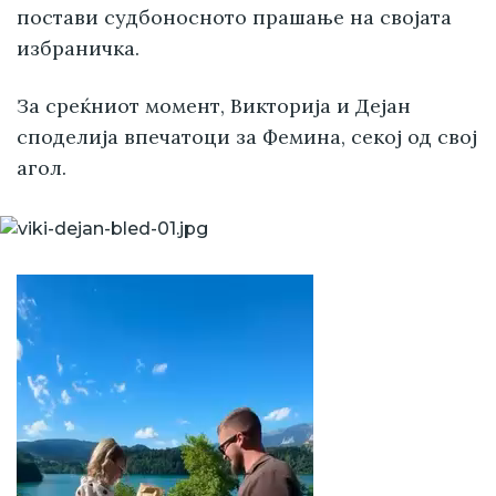
постави судбоносното прашање на својата
избраничка.
За среќниот момент, Викторија и Дејан
споделија впечатоци за Фемина, секој од свој
агол.