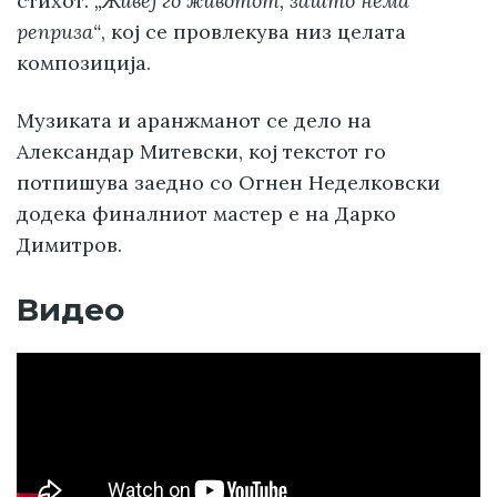
стихот:
„Живеј го животот, зашто нема
реприза“
, кој се провлекува низ целата
композиција.
Музиката и аранжманот се дело на
Александар Митевски, кој текстот го
потпишува заедно со Огнен Неделковски
додека финалниот мастер е на Дарко
Димитров.
Видео