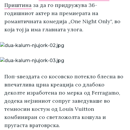
Приштина
за да го придружува 36-
годишниот актер на премиерата на
романтичната комедија „One Night Only“, во
која тој ја има главната улога.
Поп-ѕвездата со косовско потекло блесна во
впечатлива црна креација со длабоко
деколте изработена по мерка од Ferragamo,
додека нејзиниот сопруг заведуваше во
темносин костум од Louis Vuitton
комбиниран со светложолта кошула и
пругаста вратоврска.