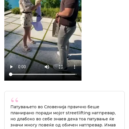
Патувањето во Словенија првично беше
планирано поради мојот streetlifting натпревар,
но длабоко во себе знаев дека тоа патување ќе
значи многу повеќе од обичен натпревар. Имав