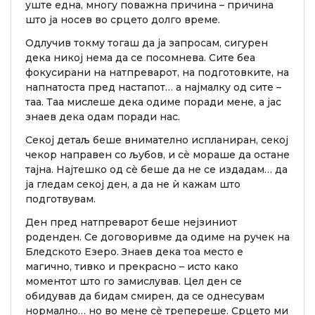
уште една, многу поважна причина – причина
што ја носев во срцето долго време.
Одлучив токму тогаш да ја запросам, сигурен
дека никој нема да се посомнева. Сите беа
фокусирани на натпреварот, на подготовките, на
напнатоста пред настапот… а најмалку од сите –
таа. Таа мислеше дека одиме поради мене, а јас
знаев дека одам поради нас.
Секој детаљ беше внимателно испланиран, секој
чекор направен со љубов, и сè мораше да остане
тајна. Најтешко од сè беше да не се издадам… да
ја гледам секој ден, а да не ѝ кажам што
подготвувам.
Ден пред натпреварот беше нејзиниот
роденден. Се договоривме да одиме на ручек на
Бледското Езеро. Знаев дека тоа место е
магично, тивко и прекрасно – исто како
моментот што го замислував. Цел ден се
обидував да бидам смирен, да се однесувам
нормално… но во мене сè трепереше. Срцето ми