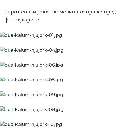
Парот со широки насмевки позираше пред
фотографите.