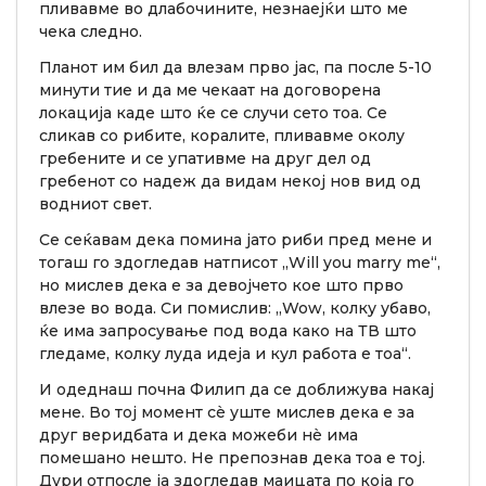
пливавме во длабочините, незнаејќи што ме
чека следно.
Планот им бил да влезам прво јас, па после 5-10
минути тие и да ме чекаат на договорена
локација каде што ќе се случи сето тоа. Се
сликав со рибите, коралите, пливавме околу
гребените и се упативме на друг дел од
гребенот со надеж да видам некој нов вид од
водниот свет.
Се сеќавам дека помина јато риби пред мене и
тогаш го здогледав натписот „Will you marry me“,
но мислев дека е за девојчето кое што прво
влезе во вода. Си помислив: „Wow, колку убаво,
ќе има запросување под вода како на ТВ што
гледаме, колку луда идеја и кул работа е тоа“.
И одеднаш почна Филип да се доближува накај
мене. Во тој момент сè уште мислев дека е за
друг веридбата и дека можеби нè има
помешано нешто. Не препознав дека тоа е тој.
Дури отпосле ја здогледав маицата по која го