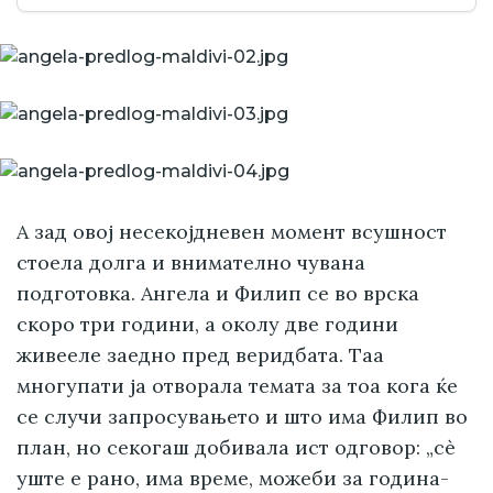
А зад овој несекојдневен момент всушност
стоела долга и внимателно чувана
подготовка. Ангела и Филип се во врска
скоро три години, а околу две години
живееле заедно пред веридбата. Таа
многупати ја отворала темата за тоа кога ќе
се случи запросувањето и што има Филип во
план, но секогаш добивала ист одговор: „сè
уште е рано, има време, можеби за година-