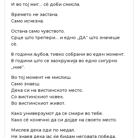
И во тој миг… сè доби смисла.
Времето не застана.
Само исчезна.
Остана само чувството.
Срце што трепери… и едно „ДА“ што значеше
сè.
8 години љубов, тивко собрани во еден момент.
8 години што се заокружија во едно сигурно
„ние“.
Во тој момент не мислиш.
Само знаеш.
Дека си на вистинското место.
Со вистинскиот човек.
Во вистинскиот живот.
Како универзумот да се смири во тебе.
Како сè конечно да си дојде на своето место.
Мислев дека оди по медал.
Не знаев дека јас ќе бидам неговата победа.