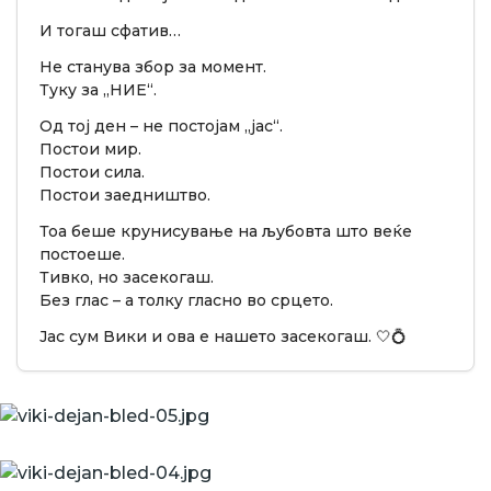
И тогаш сфатив…
Не станува збор за момент.
Туку за „НИЕ“.
Од тој ден – не постојам „јас“.
Постои мир.
Постои сила.
Постои заедништво.
Тоа беше крунисување на љубовта што веќе
постоеше.
Тивко, но засекогаш.
Без глас – а толку гласно во срцето.
Јас сум Вики и ова е нашето засекогаш. 🤍💍