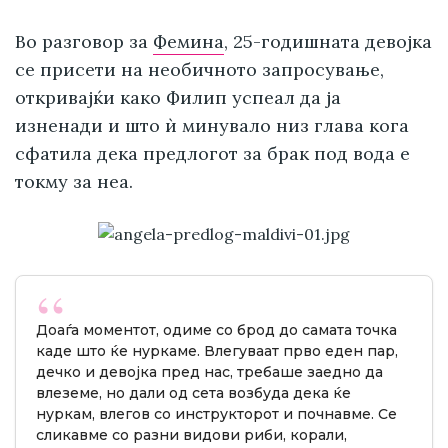
Во разговор за
Фемина
, 25-годишната девојка
се присети на необичното запросување,
откривајќи како Филип успеал да ја
изненади и што ѝ минувало низ глава кога
сфатила дека предлогот за брак под вода е
токму за неа.
Доаѓа моментот, одиме со брод до самата точка
каде што ќе нуркаме. Влегуваат прво еден пар,
дечко и девојка пред нас, требаше заедно да
влеземе, но дали од сета возбуда дека ќе
нуркам, влегов со инструкторот и почнавме. Се
сликавме со разни видови риби, корали,