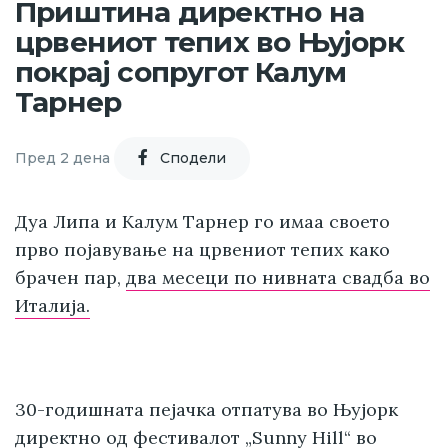
Приштина директно на
црвениот тепих во Њујорк
покрај сопругот Калум
Тарнер
Пред 2 дена
Cподели
Дуа Липа и Калум Тарнер го имаа своето
прво појавување на црвениот тепих како
брачен пар,
два месеци по нивната свадба во
Италија.
30-годишната пејачка отпатува во Њујорк
директно од
фестивалот „Sunny Hill“ во