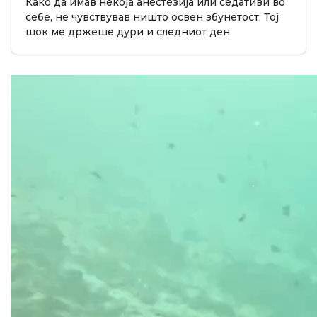
Како да имав некоја анестезија или седативи во
себе, не чувствував ништо освен збунетост. Тој
шок ме држеше дури и следниот ден.