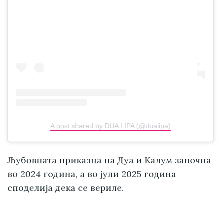
A post shared by DUA LIPA (@dualipa)
Љубовната приказна на Дуа и Калум започна
во 2024 година, а во јули 2025 година
споделија дека се вериле.