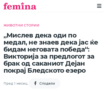
ЖИВОТНИ СТОРИИ
„Мислев дека оди по
медал, не знаев дека јас ќе
бидам неговата победа“:
Викторија за предлогот за
брак од саканиот Дејан
покрај Бледското езеро
Пред 1 месец
Cподели