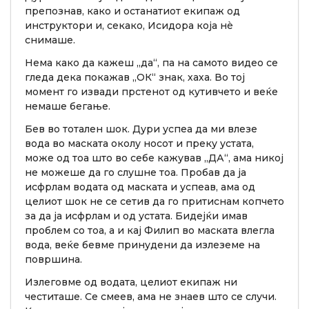
препознав, како и останатиот екипаж од
инструктори и, секако, Исидора која нè
снимаше.
Нема како да кажеш „да“, па на самото видео се
гледа дека покажав „ОК“ знак, хаха. Во тој
момент го извади прстенот од кутивчето и веќе
немаше бегање.
Бев во тотален шок. Дури успеа да ми влезе
вода во маската околу носот и преку устата,
може од тоа што во себе кажував „ДА“, ама никој
не можеше да го слушне тоа. Пробав да ја
исфрлам водата од маската и успеав, ама од
целиот шок не се сетив да го притиснам копчето
за да ја исфрлам и од устата. Бидејќи имав
проблем со тоа, а и кај Филип во маската влегла
вода, веќе бевме принудени да излеземе на
површина.
Излеговме од водата, целиот екипаж ни
честиташе. Се смеев, ама не знаев што се случи.