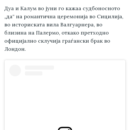
Дуа и Калум во јуни го кажаа судбоносното
„да“ на романтична церемонија во Сицилија,
во историската вила Валгуарнера, во
близина на Палермо, откако претходно
официјално склучија граѓански брак во
Лондон.