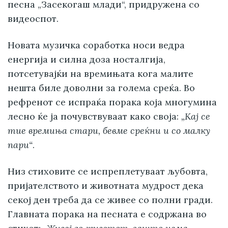
песна „Засекогаш млади“, придружена со
видеоспот.
Новата музичка соработка носи ведра
енергија и силна доза носталгија,
потсетувајќи на времињата кога малите
нешта биле доволни за голема среќа. Во
рефренот се испраќа порака која многумина
лесно ќе ја почувствуваат како своја:
„Кај се
тие времиња стари, бевме среќни и со малку
пари“
.
Низ стиховите се испреплетуваат љубовта,
пријателството и животната мудрост дека
секој ден треба да се живее со полни гради.
Главната порака на песната е содржана во