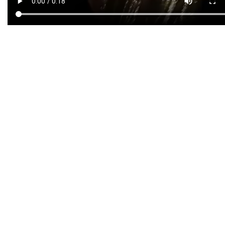
Елена и Љупка споделија и други
фотографии од посетата на француската
ривиера.