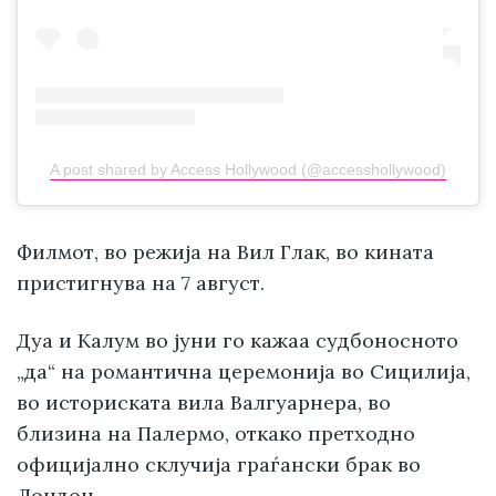
A post shared by Access Hollywood (@accesshollywood)
Филмот, во режија на Вил Глак, во кината
пристигнува на 7 август.
Дуа и Калум во јуни го кажаа судбоносното
„да“ на романтична церемонија во Сицилија,
во историската вила Валгуарнера, во
близина на Палермо, откако претходно
официјално склучија граѓански брак во
Лондон.