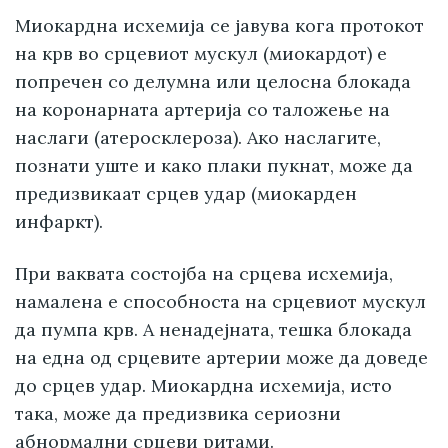
Миокардна исхемија се јавува кога протокот
на крв во срцевиот мускул (миокардот) е
попречен со делумна или целосна блокада
на коронарната артерија со таложење на
наслаги (атеросклероза). Ако наслагите,
познати уште и како плаки пукнат, може да
предизвикаат срцев удар (миокарден
инфаркт).
При ваквата состојба на срцева исхемија,
намалена е способноста на срцевиот мускул
да пумпа крв. А ненадејната, тешка блокада
на една од срцевите артерии може да доведе
до срцев удар. Миокардна исхемија, исто
така, може да предизвика сериозни
абнормални срцеви ритами.