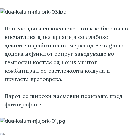
Поп-ѕвездата со косовско потекло блесна во
впечатлива црна креација со длабоко
деколте изработена по мерка од Ferragamo,
додека нејзиниот сопруг заведуваше во
темносин костум од Louis Vuitton
комбиниран со светложолта кошула и
пругаста вратоврска.
Парот со широки насмевки позираше пред
фотографите.