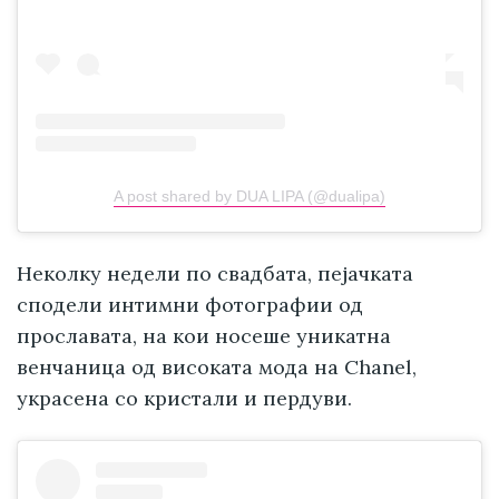
A post shared by DUA LIPA (@dualipa)
Неколку недели по свадбата, пејачката
сподели интимни фотографии од
прославата, на кои носеше уникатна
венчаница од високата мода на Chanel,
украсена со кристали и пердуви.