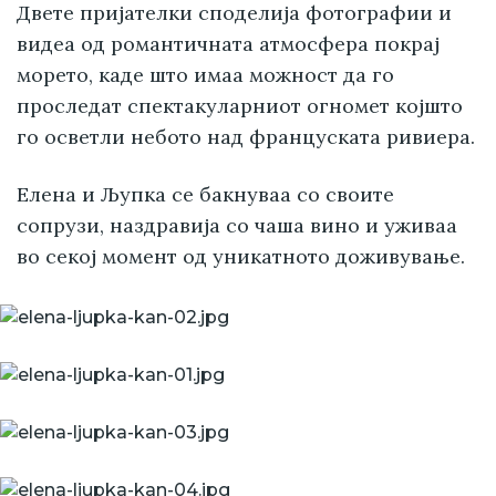
Двете пријателки споделија фотографии и
видеа од романтичната атмосфера покрај
морето, каде што имаа можност да го
проследат спектакуларниот огномет којшто
го осветли небото над француската ривиера.
Елена и Љупка се бакнуваа со своите
сопрузи, наздравија со чаша вино и уживаа
во секој момент од уникатното доживување.