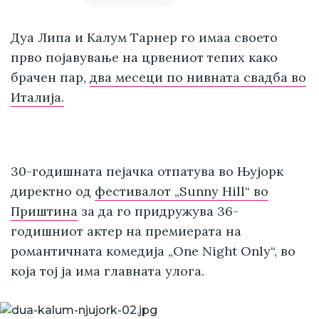
Дуа Липа и Калум Тарнер го имаа своето
прво појавување на црвениот тепих како
брачен пар,
два месеци по нивната свадба во
Италија.
30-годишната пејачка отпатува во Њујорк
директно од
фестивалот „Sunny Hill“ во
Приштина
за да го придружува 36-
годишниот актер на премиерата на
романтичната комедија „One Night Only“, во
која тој ја има главната улога.