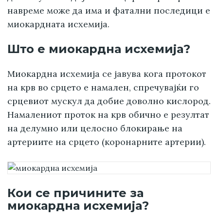
навреме може да има и фатални последици е
миокардната исхемија.
Што е миокардна исхемија?
Миокардна исхемија се јавува кога протокот
на крв во срцето е намален, спречувајќи го
срцевиот мускул да добие доволно кислород.
Намалениот проток на крв обично е резултат
на делумно или целосно блокирање на
артериите на срцето (коронарните артерии).
Кои се причините за
миокардна исхемија?