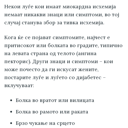
Некои луѓе кои имаат миокардна исхемија
немаат никакви знаци или симптоми, во тој
случај станува збор за тивка исхемија.
Кога ќе се појават симптомите, најчест е
притисокот или болката во градите, типично
на левата страна од телото (ангина
пекторис). Други знаци и симптоми – кои
може почесто да ги искусат жените,
постарите луѓе и луѓето со дијабетес –
вклучуваат:
Болка во вратот или вилицата
Болка во рамото или раката
Брзо чукање на срцето