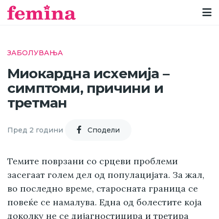
ЗАБОЛУВАЊА
Миокардна исхемија –
симптоми, причини и
третман
Пред 2 години
Cподели
Темите поврзани со срцеви проблеми
засегаат голем дел од популацијата. За жал,
во последно време, старосната граница се
повеќе се намалува. Една од болестите која
доколку не се дијагностицира и третира