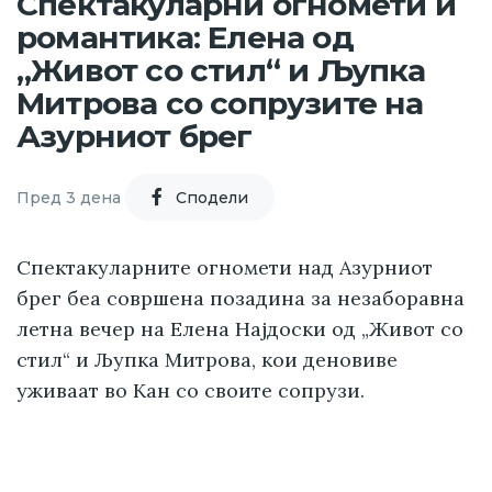
Спектакуларни огномети и
романтика: Елена од
„Живот со стил“ и Љупка
Митрова со сопрузите на
Азурниот брег
Пред 3 дена
Cподели
Спектакуларните огномети над Азурниот
брег беа совршена позадина за незаборавна
летна вечер на Елена Најдоски од „Живот со
стил“ и Љупка Митрова, кои деновиве
уживаат во Кан со своите сопрузи.