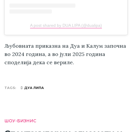
A post shared by DUA LIPA (@dualipa)
Љубовната приказна на Дуа и Калум започна
во 2024 година, а во јули 2025 година
споделија дека се вериле.
TAGS
ДУА ЛИПА
ШОУ-БИЗНИС