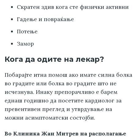
Скратен здив кога сте физички активни
Гадење и повраќање
Потење
Замор
Кога да одите на лекар?
Побарајте итна помош ако имате силна болка
во градите или болка во градите што не
исчезнува. Инаку препорачливо е барем
еднаш годишно да посетите кардиолог за
превентивен преглед и утврдување на
можни асимптоматски состојби.
Во Клиника Жан Митрев на располагање