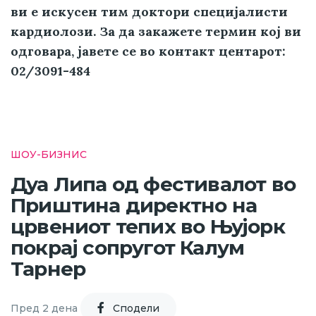
ви е искусен тим доктори специјалисти
кардиолози. За да закажете термин кој ви
одговара, јавете се во контакт центарот:
02/3091-484
ШОУ-БИЗНИС
Дуа Липа од фестивалот во
Приштина директно на
црвениот тепих во Њујорк
покрај сопругот Калум
Тарнер
Пред 2 дена
Cподели