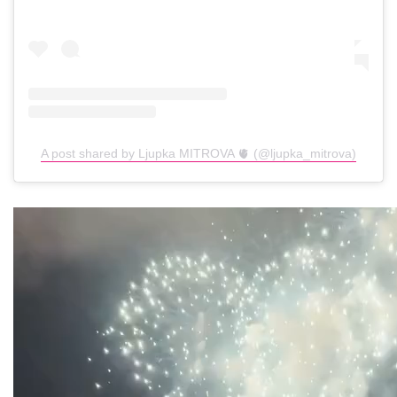
A post shared by Ljupka MITROVA 🫀 (@ljupka_mitrova)