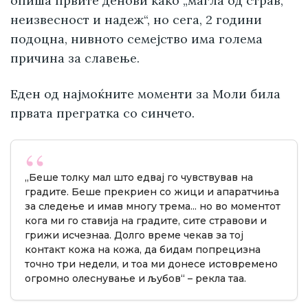
опиша првите денови како „магла од страв,
неизвесност и надеж“, но сега, 2 години
подоцна, нивното семејство има голема
причина за славење.
Еден од најмоќните моменти за Моли била
првата прегратка со синчето.
„Беше толку мал што едвај го чувствував на
градите. Беше прекриен со жици и апаратчиња
за следење и имав многу трема... но во моментот
кога ми го ставија на градите, сите стравови и
грижи исчезнаа. Долго време чекав за тој
контакт кожа на кожа, да бидам попрецизна
точно три недели, и тоа ми донесе истовремено
огромно олеснување и љубов“ – рекла таа.