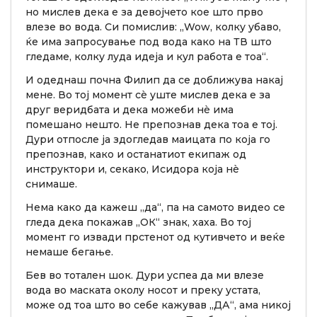
но мислев дека е за девојчето кое што прво
влезе во вода. Си помислив: „Wow, колку убаво,
ќе има запросување под вода како на ТВ што
гледаме, колку луда идеја и кул работа е тоа“.
И одеднаш почна Филип да се доближува накај
мене. Во тој момент сè уште мислев дека е за
друг веридбата и дека можеби нè има
помешано нешто. Не препознав дека тоа е тој.
Дури отпосле ја здогледав маицата по која го
препознав, како и останатиот екипаж од
инструктори и, секако, Исидора која нè
снимаше.
Нема како да кажеш „да“, па на самото видео се
гледа дека покажав „ОК“ знак, хаха. Во тој
момент го извади прстенот од кутивчето и веќе
немаше бегање.
Бев во тотален шок. Дури успеа да ми влезе
вода во маската околу носот и преку устата,
може од тоа што во себе кажував „ДА“, ама никој