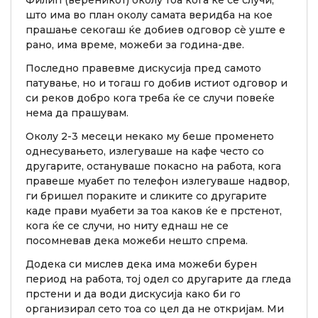
Филип (вереникот) околу тоа кога ќе се случи,
што има во план околу самата веридба на кое
прашање секогаш ќе добиев одговор сè уште е
рано, има време, можеби за година-две.
Последно правевме дискусија пред самото
патување, но и тогаш го добив истиот одговор и
си реков добро кога треба ќе се случи повеќе
нема да прашувам.
Околу 2-3 месеци некако му беше променето
однесувањето, излегуваше на кафе често со
другарите, остануваше покасно на работа, кога
правеше муабет по телефон излегуваше надвор,
ги бришел пораките и сликите со другарите
каде прави муабети за тоа каков ќе е прстенот,
кога ќе се случи, но ниту еднаш не се
посомневав дека можеби нешто спрема.
Додека си мислев дека има можеби бурен
период на работа, тој одел со другарите да гледа
прстени и да води дискусија како би го
организирал сето тоа со цел да не откријам. Ми