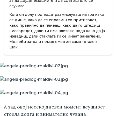
за да дојдат емоциите и да сфатиш што се
случило.
Кога си долу под вода, размислуваш на тоа како
се дише, како да се справиш со притисокот,
како правилно да пливаш, како да го штедиш
кислородот, дали ти има влезено вода како да ја
извадиш, дали стаклата ти се имаат замаглено.
Можеби затоа и немав емоции само тотален
шок.
А зад овој несекојдневен момент всушност
стоела долга и внимателно чувана