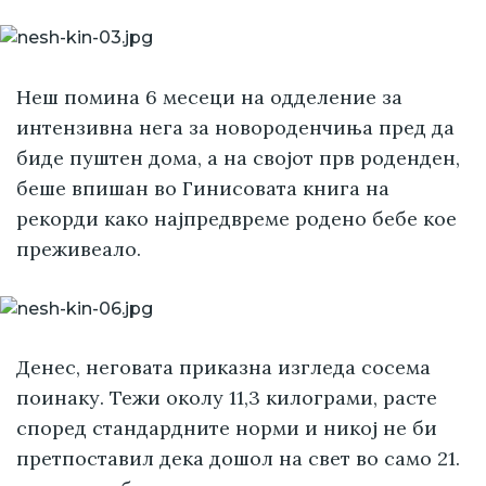
Неш помина 6 месеци на одделение за
интензивна нега за новороденчиња пред да
биде пуштен дома, а на својот прв роденден,
беше впишан во Гинисовата книга на
рекорди како најпредвреме родено бебе кое
преживеало.
Денес, неговата приказна изгледа сосема
поинаку. Тежи околу 11,3 килограми, расте
според стандардните норми и никој не би
претпоставил дека дошол на свет во само 21.