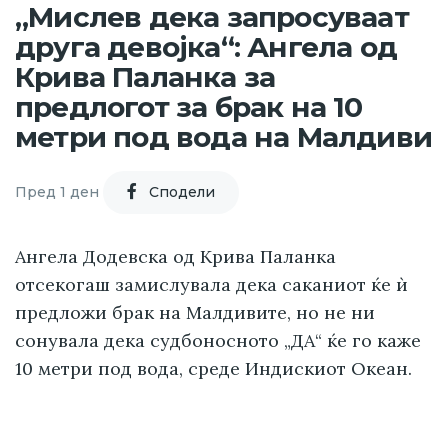
„Мислев дека запросуваат
друга девојка“: Ангела од
Крива Паланка за
предлогот за брак на 10
метри под вода на Малдиви
Пред 1 ден
Cподели
Ангела Додевска од Крива Паланка
отсекогаш замислувала дека саканиот ќе ѝ
предложи брак на Малдивите, но не ни
сонувала дека судбоносното „ДА“ ќе го каже
10 метри под вода, среде Индискиот Океан.