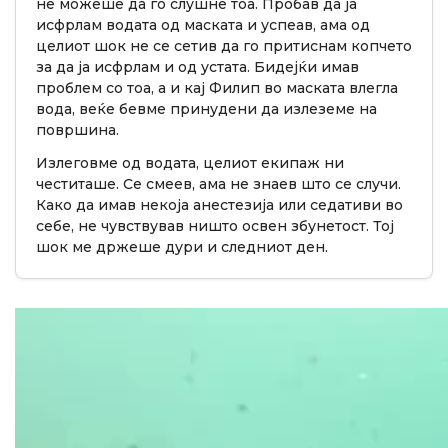
не можеше да го слушне тоа. Пробав да ја
исфрлам водата од маската и успеав, ама од
целиот шок не се сетив да го притиснам копчето
за да ја исфрлам и од устата. Бидејќи имав
проблем со тоа, а и кај Филип во маската влегла
вода, веќе бевме принудени да излеземе на
површина.
Излеговме од водата, целиот екипаж ни
честиташе. Се смеев, ама не знаев што се случи.
Како да имав некоја анестезија или седативи во
себе, не чувствував ништо освен збунетост. Тој
шок ме држеше дури и следниот ден.