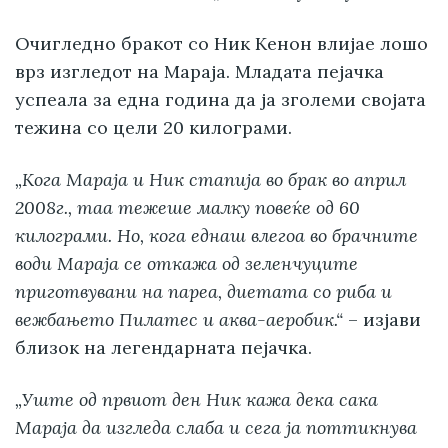
Очигледно бракот со Ник Кенон влијае лошо
врз изгледот на Мараја. Младата пејачка
успеала за една година да ја зголеми својата
тежина со цели 20 килограми.
„Кога Мараја и Ник стапија во брак во април
2008г., таа тежеше малку повеќе од 60
килограми. Но, кога еднаш влегоа во брачните
води Мараја се откажа од зеленчуците
приготвувани на пареа, диетата со риба и
вежбањето Пилатес и аква-аеробик.“
– изјави
близок на легендарната пејачка.
„Уште од првиот ден Ник кажа дека сака
Мараја да изгледа слаба и сега ја поттикнува