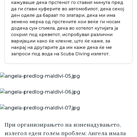
кажуваше дека прстенот го ставил минута пред
да ги стави куферите во автомобилот, дека секој
ден оделе да бараат по златари, дека ми има
земено мерка од прстените кои веќе ги носам
додека сум спиела, дека во хотелот кутијата ја
сокрил под креветот, испробувал различни
варијации како ќе клекне, што ќе каже, за
накрај на другарите да им каже дека ќе ме
запроси под вода на Scuba Diving излетот.
При организирањето на изненадувањето,
излегол еден голем проблем: Ангела имала