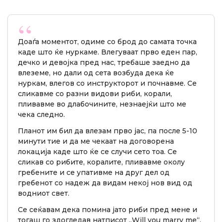
Доаѓа моментот, одиме со брод до самата точка
каде што ќе нуркаме. Влегуваат прво еден пар,
дечко и девојка пред нас, требаше заедно да
влеземе, но дали од сета возбуда дека ќе
нуркам, влегов со инструкторот и почнавме. Се
сликавме со разни видови риби, корали,
пливавме во длабочините, незнаејќи што ме
чека следно.
Планот им бил да влезам прво јас, па после 5-10
минути тие и да ме чекаат на договорена
локација каде што ќе се случи сето тоа. Се
сликав со рибите, коралите, пливавме околу
гребените и се упативме на друг дел од
гребенот со надеж да видам некој нов вид од
водниот свет.
Се сеќавам дека помина јато риби пред мене и
тогаш го здогледав натписот „Will you marry me“,