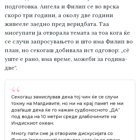
подготовка. Ангела и Филип се во врска
скоро три години, а околу две години
живееле заедно пред веридбата. Таа
многупати ја отворала темата за тоа кога ќе
се случи запросувањето и што има Филип во
план, но секогаш добивала ист одговор: „сè
уште е рано, има време, можеби за година-
две“.
Секогаш замислував дека тој чин ќе се случи
токму на Малдивите, но ни на крај памет не ми
доаѓаше дека ќе го кажам судбоносното „ДА“
под вода на 10 метри среде длабочините на
Индискиот океан.
Многу пати сме ја отвориле дискусијата со