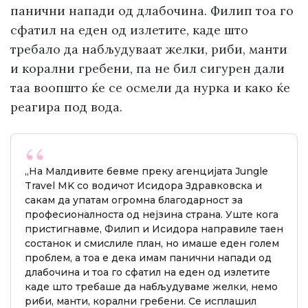
панични напади од длабочина. Филип тоа го
сфатил на еден од излетите, каде што
требало да набљудуваат желки, риби, манти
и корални гребени, па не бил сигурен дали
таа воопшто ќе се осмели да нурка и како ќе
реагира под вода.
„На Малдивите бевме преку агенцијата Jungle
Travel MK со водичот Исидора Здравковска и
сакам да упатам огромна благодарност за
професионалноста од нејзина страна. Уште кога
пристигнавме, Филип и Исидора направиле таен
состанок и смислиле план, но имаше еден голем
проблем, а тоа е дека имам панични напади од
длабочина и тоа го сфатил на еден од излетите
каде што требаше да набљудуваме желки, немо
риби, манти, корални гребени. Се исплашил