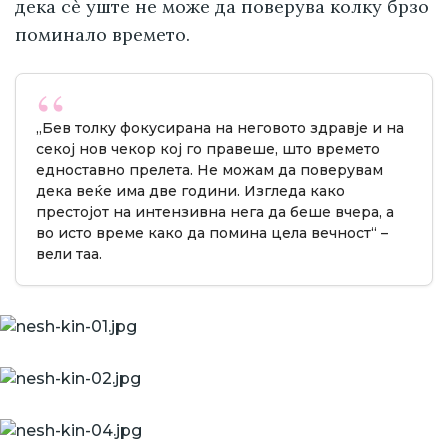
дека сè уште не може да поверува колку брзо
поминало времето.
„Бев толку фокусирана на неговото здравје и на
секој нов чекор кој го правеше, што времето
едноставно прелета. Не можам да поверувам
дека веќе има две години. Изгледа како
престојот на интензивна нега да беше вчера, а
во исто време како да помина цела вечност“ –
вели таа.