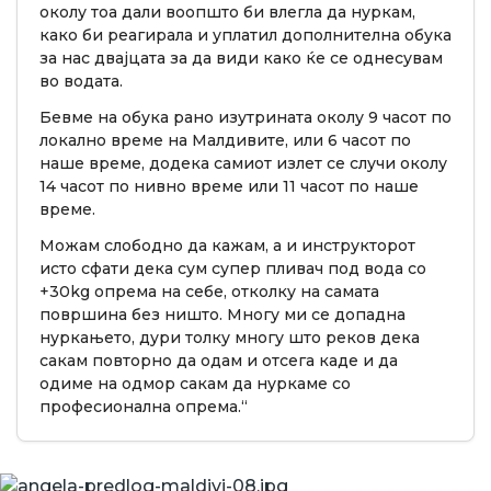
околу тоа дали воопшто би влегла да нуркам,
како би реагирала и уплатил дополнителна обука
за нас двајцата за да види како ќе се однесувам
во водата.
Бевме на обука рано изутрината околу 9 часот по
локално време на Малдивите, или 6 часот по
наше време, додека самиот излет се случи околу
14 часот по нивно време или 11 часот по наше
време.
Можам слободно да кажам, а и инструкторот
исто сфати дека сум супер пливач под вода со
+30kg опрема на себе, отколку на самата
површина без ништо. Многу ми се допадна
нуркањето, дури толку многу што реков дека
сакам повторно да одам и отсега каде и да
одиме на одмор сакам да нуркаме со
професионална опрема.“