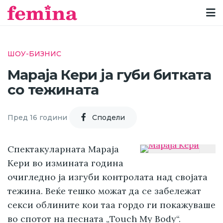
ШОУ-БИЗНИС
Мараја Кери ја губи битката
со тежината
Пред 16 години
Cподели
Спектакуларната Мараја
Кери во измината година
очигледно ја изгуби контролата над својата
тежина. Веќе тешко можат да се забележат
секси облините кои таа гордо ги покажуваше
во спотот на песната „Touch My Body“.