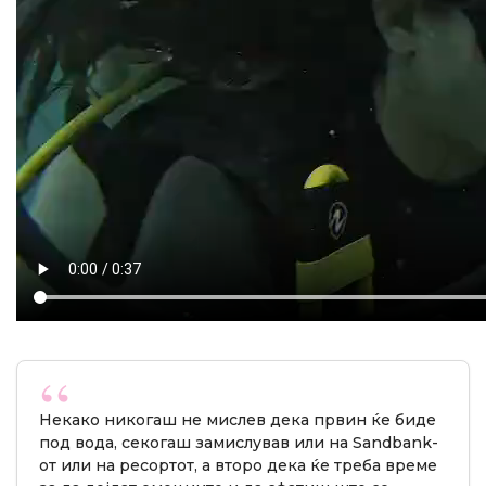
Некако никогаш не мислев дека првин ќе биде
под вода, секогаш замислував или на Sandbank-
от или на ресортот, а второ дека ќе треба време