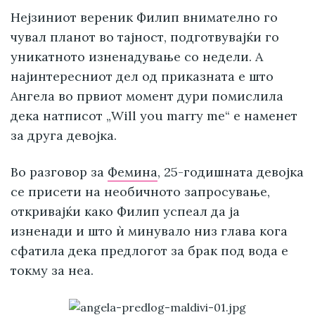
Нејзиниот вереник Филип внимателно го
чувал планот во тајност, подготвувајќи го
уникатното изненадување со недели. А
најинтересниот дел од приказната е што
Ангела во првиот момент дури помислила
дека натписот „Will you marry me“ е наменет
за друга девојка.
Во разговор за
Фемина
, 25-годишната девојка
се присети на необичното запросување,
откривајќи како Филип успеал да ја
изненади и што ѝ минувало низ глава кога
сфатила дека предлогот за брак под вода е
токму за неа.