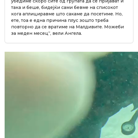
убедиме скоро сите од групата да се пријават и
така и беше, бидејќи сами бевме на списокот
кога аплициравме што сакаме да посетиме. Но,
ете, тоа е една причина плус зошто треба
повторно да се вратиме на Малдивите. Можеби
за меден месец“, вели Ангела.