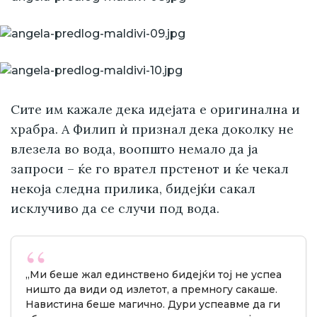
Сите им кажале дека идејата е оригинална и
храбра. А Филип ѝ признал дека доколку не
влезела во вода, воопшто немало да ја
запроси – ќе го врател прстенот и ќе чекал
некоја следна прилика, бидејќи сакал
исклучиво да се случи под вода.
„Ми беше жал единствено бидејќи тој не успеа
ништо да види од излетот, а премногу сакаше.
Навистина беше магично. Дури успеавме да ги