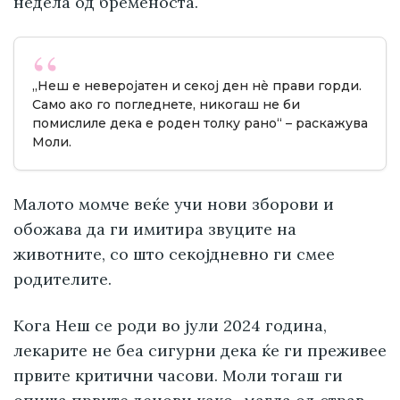
недела од бременоста.
„Неш е неверојатен и секој ден нè прави горди.
Само ако го погледнете, никогаш не би
помислиле дека е роден толку рано“ – раскажува
Моли.
Малото момче веќе учи нови зборови и
обожава да ги имитира звуците на
животните, со што секојдневно ги смее
родителите.
Кога Неш се роди во јули 2024 година,
лекарите не беа сигурни дека ќе ги преживее
првите критични часови. Моли тогаш ги