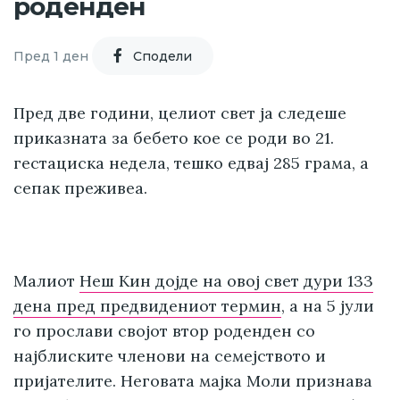
роденден
Пред 1 ден
Cподели
Пред две години, целиот свет ја следеше
приказната за бебето кое се роди во 21.
гестациска недела, тешко едвај 285 грама, а
сепак преживеа.
Малиот
Неш Кин дојде на овој свет дури 133
дена пред предвидениот термин
, а на 5 јули
го прослави својот втор роденден со
најблиските членови на семејството и
пријателите. Неговата мајка Моли признава