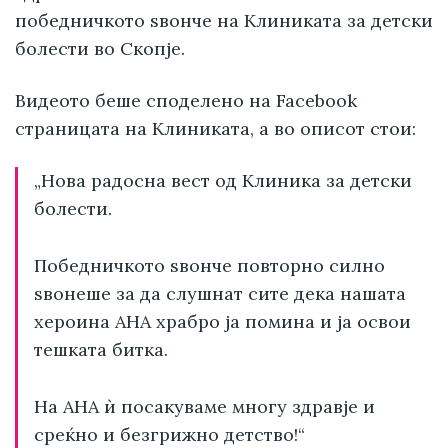
победничкото ѕвонче на Клиниката за детски
болести во Скопје.
Видеото беше споделено на Facebook
страницата на Клиниката, а во описот стои:
„Нова радосна вест од Клиника за детски
болести.
Победничкото ѕвонче повторно силно
ѕвонеше за да слушнат сите дека нашaта
хероина АНА храбро ја помина и ја освои
тешката битка.
На АНА ѝ посакуваме многу здравје и
среќно и безгрижно детство!“