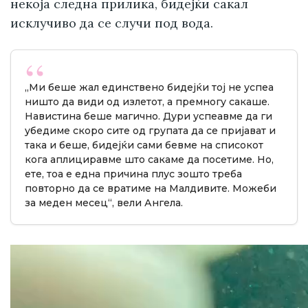
некоја следна прилика, бидејќи сакал
исклучиво да се случи под вода.
„Ми беше жал единствено бидејќи тој не успеа
ништо да види од излетот, а премногу сакаше.
Навистина беше магично. Дури успеавме да ги
убедиме скоро сите од групата да се пријават и
така и беше, бидејќи сами бевме на списокот
кога аплициравме што сакаме да посетиме. Но,
ете, тоа е една причина плус зошто треба
повторно да се вратиме на Малдивите. Можеби
за меден месец“, вели Ангела.