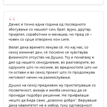
Денес е точно една година од последното
збогување со нашиот син, брат, вујко, другар,
пријател, соработник и менаџер, но пред сè –
човек со срце отворено кон сите.
Велат дека времето лекува сè. Но кај нас, со
секој изминат ден, сè посилно се чувствува
физичкото отсуство на Душко. Тој и понатаму е
дел од нашето секојдневие, во разговорите, во
одлуките што ги носиме, во вредностите што ни
ги остави и во секој проект што го продолжува
неговиот начин на размислување.
Душко на секој предизвик му пристапуваше со
посветеност, визија и желба секогаш да се
пронајде подобро решение. Не прифаќаше
нешто да биде само „доволно добро“. Веруваше
дека квалитетот не е избор, туку одговорност.