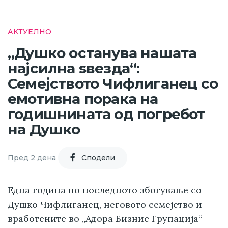
АКТУЕЛНО
„Душко останува нашата
најсилна ѕвезда“:
Семејството Чифлиганец со
емотивна порака на
годишнината од погребот
на Душко
Пред 2 дена
Cподели
Една година по последното збогување со
Душко Чифлиганец, неговото семејство и
вработените во „Адора Бизнис Групација“