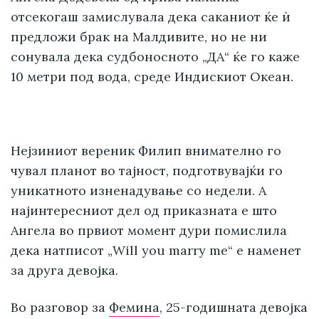
отсекогаш замислувала дека саканиот ќе ѝ
предложи брак на Малдивите, но не ни
сонувала дека судбоносното „ДА“ ќе го каже
10 метри под вода, среде Индискиот Океан.
Нејзиниот вереник Филип внимателно го
чувал планот во тајност, подготвувајќи го
уникатното изненадување со недели. А
најинтересниот дел од приказната е што
Ангела во првиот момент дури помислила
дека натписот „Will you marry me“ е наменет
за друга девојка.
Во разговор за
Фемина
, 25-годишната девојка