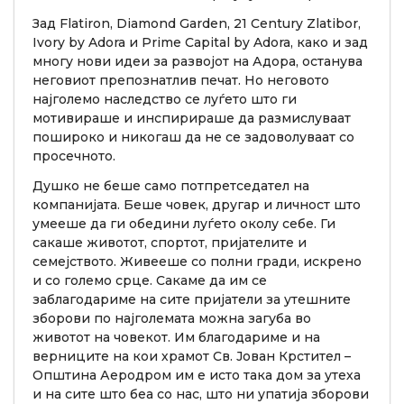
Зад Flatiron, Diamond Garden, 21 Century Zlatibor,
Ivory by Adora и Prime Capital by Adora, како и зад
многу нови идеи за развојот на Адора, останува
неговиот препознатлив печат. Но неговото
најголемо наследство се луѓето што ги
мотивираше и инспирираше да размислуваат
пошироко и никогаш да не се задоволуваат со
просечното.
Душко не беше само потпретседател на
компанијата. Беше човек, другар и личност што
умееше да ги обедини луѓето околу себе. Ги
сакаше животот, спортот, пријателите и
семејството. Живееше со полни гради, искрено
и со големо срце. Сакаме да им се
заблагодариме на сите пријатели за утешните
зборови по најголемата можна загуба во
животот на човекот. Им благодариме и на
верниците на кои храмот Св. Јован Крстител –
Општина Аеродром им е исто така дом за утеха
и на сите што беа со нас, што ни упатија зборови