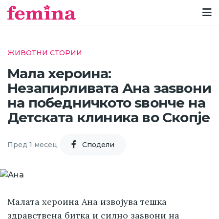
ЖИВОТНИ СТОРИИ
Мала хероина:
Незапирливата Ана заѕвони
на победничкото ѕвонче на
Детската клиника во Скопје
Пред 1 месец
Cподели
Малата хероина Ана извојува тешка
здравствена битка и силно заѕвони на