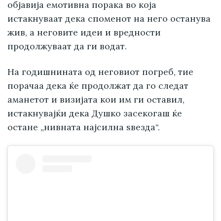
објавија емотивна порака во која
истакнуваат дека споменот на него останува
жив, а неговите идеи и вредности
продолжуваат да ги водат.
На годишнината од неговиот погреб, тие
порачаа дека ќе продолжат да го следат
аманетот и визијата кои им ги оставил,
истакнувајќи дека Душко засекогаш ќе
остане „нивната најсилна ѕвезда“.