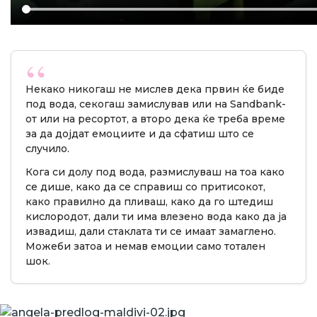
Некако никогаш не мислев дека првин ќе биде
под вода, секогаш замислував или на Sandbank-
от или на ресортот, а второ дека ќе треба време
за да дојдат емоциите и да сфатиш што се
случило.
Кога си долу под вода, размислуваш на тоа како
се дише, како да се справиш со притисокот,
како правилно да пливаш, како да го штедиш
кислородот, дали ти има влезено вода како да ја
извадиш, дали стаклата ти се имаат замаглено.
Можеби затоа и немав емоции само тотален
шок.