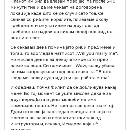
Планот им бил да влезам прво јас, па после 5-10
минути тие и да ме чекаат на договорена
локација каде што ќе се случи сето тоа. Се
сликав со рибите, коралите, пливавме околу
гребените и се упативме на друг дел од
гребенот со надеж да видам некој нов вид од
водниот свет.
Се сеќавам дека помина јато риби пред мене и
тогаш го здогледав натписот „Will you marry me“,
но мислев дека е за девојчето кое што прво
влезе во вода. Си помислив: „Wow, колку убаво,
ќе има запросување под вода како на ТВ што
гледаме, колку луда идеја и кул работа е тоа“.
И одеднаш почна Филип да се доближува накај
мене. Во тој момент сè уште мислев дека е за
друг веридбата и дека можеби нè има
помешано нешто. Не препознав дека тоа е тој.
Дури отпосле ја здогледав маицата по која го
препознав, како и останатиот екипаж од
инструктори и, секако, Исидора која нè
снимаше.