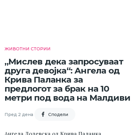
ЖИВОТНИ СТОРИИ
„Мислев дека запросуваат
друга девојка“: Ангела од
Крива Паланка за
предлогот за брак на 10
метри под вода на Малдиви
Пред 2 дена
Cподели
Ангела Додевска од Крива Паланка