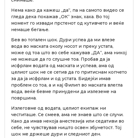
Нема како да кажеш „да“, па на самото видео се
гледа дека покажав „ОК“ знак, хаха. Во тој
момент го извади прстенот од кутивчето и веќе
немаше бегање.
Бев во тотален шок. Дури успеа да ми влезе
вода во маската околу носот и преку устата,
може од тоа што во себе кажував „ДА“, ама никој
не можеше да го слушне тоа. Пробав да ја
исфрлам водата од маската и успеав, ама од
целиот шок не се сетив да го притиснам копчето
за да ја исфрлам и од устата. Бидејќи имав
проблем со тоа, а и кај Филип во маската влегла
вода, веќе бевме принудени да излеземе на
површина.
Излеговме од водата, целиот екипаж ни
честиташе. Се смеев, ама не знаев што се случи.
Како да имав некоја анестезија или седативи во
себе, не чувствував ништо освен збунетост. Тој
шок ме држеше дури и следниот ден.