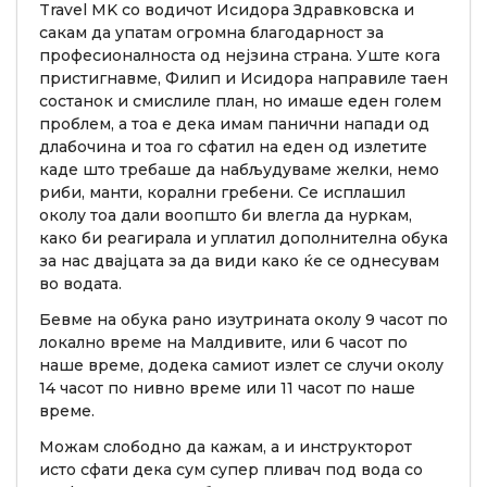
Travel MK со водичот Исидора Здравковска и
сакам да упатам огромна благодарност за
професионалноста од нејзина страна. Уште кога
пристигнавме, Филип и Исидора направиле таен
состанок и смислиле план, но имаше еден голем
проблем, а тоа е дека имам панични напади од
длабочина и тоа го сфатил на еден од излетите
каде што требаше да набљудуваме желки, немо
риби, манти, корални гребени. Се исплашил
околу тоа дали воопшто би влегла да нуркам,
како би реагирала и уплатил дополнителна обука
за нас двајцата за да види како ќе се однесувам
во водата.
Бевме на обука рано изутрината околу 9 часот по
локално време на Малдивите, или 6 часот по
наше време, додека самиот излет се случи околу
14 часот по нивно време или 11 часот по наше
време.
Можам слободно да кажам, а и инструкторот
исто сфати дека сум супер пливач под вода со