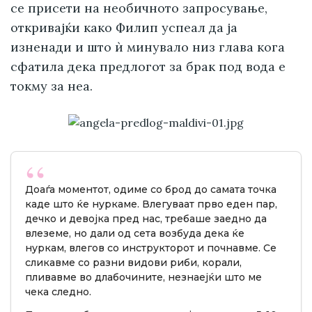
се присети на необичното запросување,
откривајќи како Филип успеал да ја
изненади и што ѝ минувало низ глава кога
сфатила дека предлогот за брак под вода е
токму за неа.
Доаѓа моментот, одиме со брод до самата точка
каде што ќе нуркаме. Влегуваат прво еден пар,
дечко и девојка пред нас, требаше заедно да
влеземе, но дали од сета возбуда дека ќе
нуркам, влегов со инструкторот и почнавме. Се
сликавме со разни видови риби, корали,
пливавме во длабочините, незнаејќи што ме
чека следно.