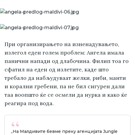
При организирањето на изненадувањето,
излегол еден голем проблем: Ангела имала
панични напади од длабочина. Филип тоа го
сфатил на еден од излетите, каде што
требало да набљудуваат желки, риби, манти
и корални гребени, па не бил сигурен дали
таа воопшто ќе се осмели да нурка и како ќе
реагира под вода.
„На Малдивите бевме преку агенцијата Jungle