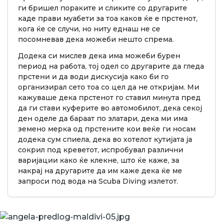
ги бришел пораките и сликите со другарите
каде прави муабети за тоа каков ќе е прстенот,
кога ќе се случи, но ниту еднаш не се
посомневав дека можеби нешто спрема.
Додека си мислев дека има можеби бурен
период на работа, тој одел со другарите да гледа
прстени и да води дискусија како би го
организирал сето тоа со цел да не откријам. Ми
кажуваше дека прстенот го ставил минута пред
да ги стави куферите во автомобилот, дека секој
ден оделе да бараат по златари, дека ми има
земено мерка од прстените кои веќе ги носам
додека сум спиела, дека во хотелот кутијата ја
сокрил под креветот, испробувал различни
варијации како ќе клекне, што ќе каже, за
накрај на другарите да им каже дека ќе ме
запроси под вода на Scuba Diving излетот.