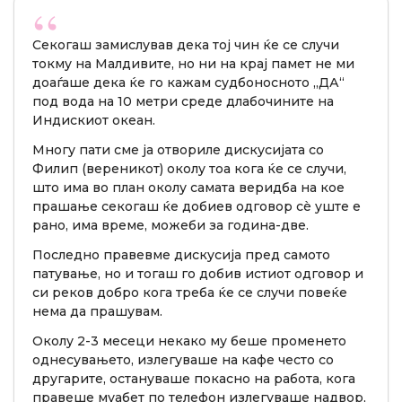
Секогаш замислував дека тој чин ќе се случи
токму на Малдивите, но ни на крај памет не ми
доаѓаше дека ќе го кажам судбоносното „ДА“
под вода на 10 метри среде длабочините на
Индискиот океан.
Многу пати сме ја отвориле дискусијата со
Филип (вереникот) околу тоа кога ќе се случи,
што има во план околу самата веридба на кое
прашање секогаш ќе добиев одговор сè уште е
рано, има време, можеби за година-две.
Последно правевме дискусија пред самото
патување, но и тогаш го добив истиот одговор и
си реков добро кога треба ќе се случи повеќе
нема да прашувам.
Околу 2-3 месеци некако му беше променето
однесувањето, излегуваше на кафе често со
другарите, остануваше покасно на работа, кога
правеше муабет по телефон излегуваше надвор,