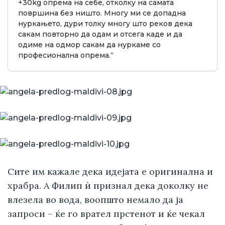
+30kg опрема на себе, отколку на самата
површина без ништо. Многу ми се допадна
нуркањето, дури толку многу што реков дека
сакам повторно да одам и отсега каде и да
одиме на одмор сакам да нуркаме со
професионална опрема.“
Сите им кажале дека идејата е оригинална и
храбра. А Филип ѝ признал дека доколку не
влезела во вода, воопшто немало да ја
запроси – ќе го врател прстенот и ќе чекал