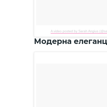
A video posted by Sarah Angius (@s
Модерна елеганц