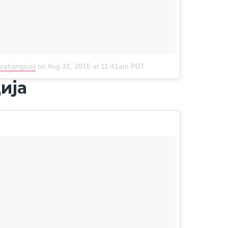
arahangius)
on
Aug 31, 2016 at 11:41am PDT
ија