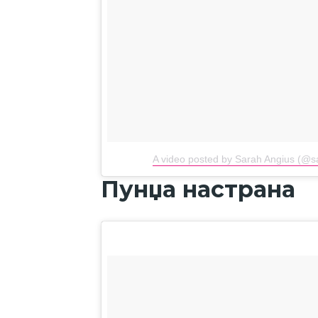
A video posted by Sarah Angius (@s
Пунџа настрана