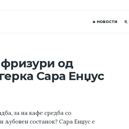
🔥 НОВОСТИ
♏
 фризури од
герка Сара Енџус
адба, за на кафе средба со
н љубовен состанок? Сара Енџус е