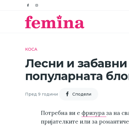
КОСА
Лесни и забавни
популарната бло
Пред 9 години
Cподели
Потребна ви е
фризура
за на св
пријателките или за романтиче