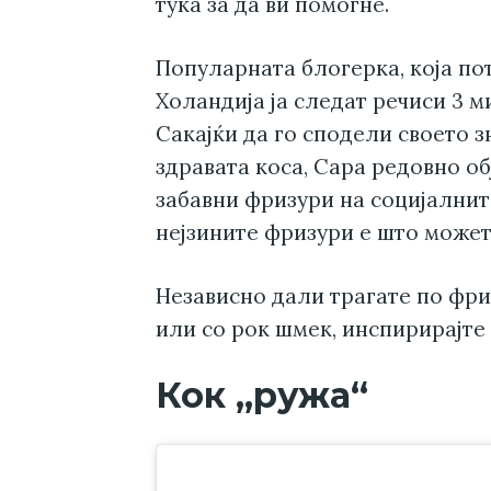
тука за да ви помогне.
Популарната блогерка, која пот
Холандија ја следат речиси 3 
Сакајќи да го сподели своето з
здравата коса, Сара редовно об
забавни фризури на социјалнит
нејзините фризури е што может
Независно дали трагате по фри
или со рок шмек, инспирирајте 
Кок „ружа“