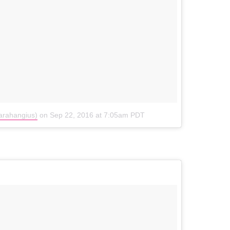
arahangius)
on
Sep 22, 2016 at 7:05am PDT