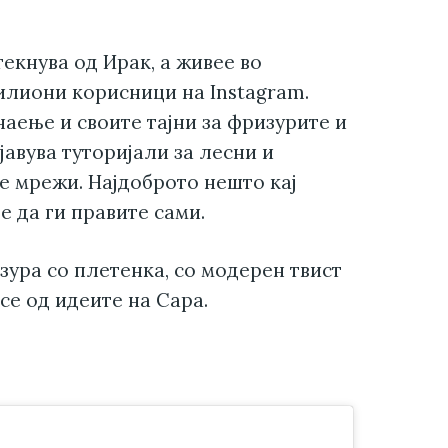
екнува од Ирак, а живее во
милиони корисници на Instagram.
наење и своите тајни за фризурите и
јавува туторијали за лесни и
е мрежи. Најдоброто нешто кај
е да ги правите сами.
зура со плетенка, со модерен твист
се од идеите на Сара.