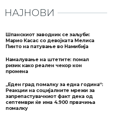
НАЈНОВИ
Шпанскиот заводник се заљуби:
Марио Касас со девојката Мелиса
Пинто на патување во Намибија
Намалување на штетите: помал
ризик како реален чекор кон
промена
„Еден град помалку за една година“:
Реакции на социјалните мрежи за
запрепастувачкиот факт дека од
септември ќе има 4.900 првачиња
помалку