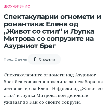
ШОУ-БИЗНИС
Спектакуларни огномети и
романтика: Елена од
„Живот со стил“ и Љупка
Митрова со сопрузите на
Азурниот брег
Пред 2 дена
Cподели
Спектакуларните огномети над Азурниот
брег беа совршена позадина за незаборавна
летна вечер на Елена Најдоски од „Живот со
стил“ и Љупка Митрова, кои деновиве
уживаат во Кан со своите сопрузи.