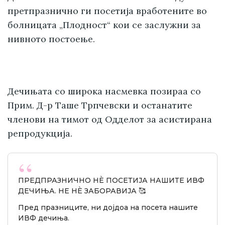
претпразнично ги посетија вработените во
болницата „Плодност“ кои се заслужни за
нивното постоење.
Дечињата со широка насмевка позираа со
Прим. Д-р Таше Трпчевски и останатите
членови на тимот од Одделот за асистирана
репродукција.
ПРЕДПРАЗНИЧНО НÈ ПОСЕТИЈА НАШИТЕ ИВФ
ДЕЧИЊА. НЕ НÈ ЗАБОРАВИЈА 🥰
Пред празниците, ни дојдоа на посета нашите
ИВФ дечиња.