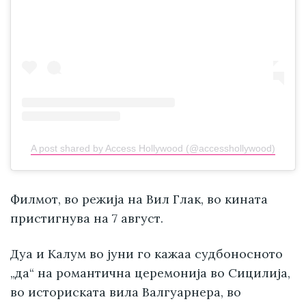
A post shared by Access Hollywood (@accesshollywood)
Филмот, во режија на Вил Глак, во кината
пристигнува на 7 август.
Дуа и Калум во јуни го кажаа судбоносното
„да“ на романтична церемонија во Сицилија,
во историската вила Валгуарнера, во