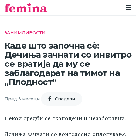
ЗАНИМЛИВОСТИ
Каде што започна сѐ:
Дечиња зачнати со инвитро
се вратија да му се
заблагодарат на тимот на
„Плодност“
Пред 3 месеци
Cподели
Некои средби се скапоцени и незаборавни.
Дечиња зачнати со вонтелесно оплодување