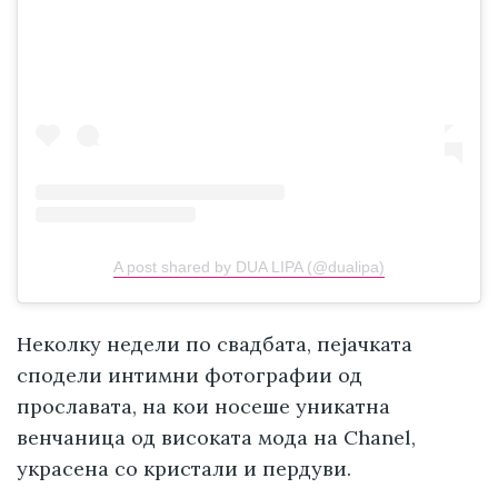
A post shared by DUA LIPA (@dualipa)
Неколку недели по свадбата, пејачката
сподели интимни фотографии од
прославата, на кои носеше уникатна
венчаница од високата мода на Chanel,
украсена со кристали и пердуви.