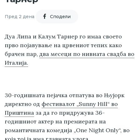
Пред 2 дена
Cподели
Дуа Липа и Калум Тарнер го имаа своето
прво појавување на црвениот тепих како
брачен пар,
два месеци по нивната свадба во
Италија.
30-годишната пејачка отпатува во Њујорк
директно од
фестивалот „Sunny Hill“ во
Приштина
за да го придружува 36-
годишниот актер на премиерата на
романтичната комедија „One Night Only“, во
која тој ја има главната улога.