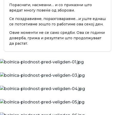
Пораснати, насмеани… и со приказни што
вредат многу повеќе од зборови.
Се поздравивме, поразговаравме…и уште еднаш
се потсетивме зошто го работиме ова секој ден.
Овие моменти не се само средби. Ова се години
доверба, грижа и резултати што продолжуваат
да растат.