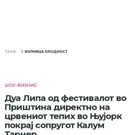
TAGS
БОЛНИЦА ПЛОДНОСТ
ШОУ-БИЗНИС
Дуа Липа од фестивалот во
Приштина директно на
црвениот тепих во Њујорк
покрај сопругот Калум
Тарнер