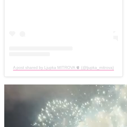
A post shared by Ljupka MITROVA 🫀 (@ljupka_mitrova)