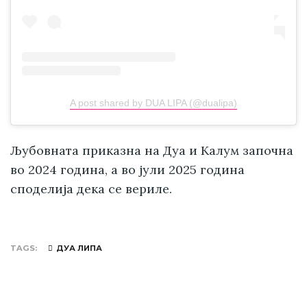
A post shared by DUA LIPA (@dualipa)
Љубовната приказна на Дуа и Калум започна
во 2024 година, а во јули 2025 година
споделија дека се вериле.
TAGS
ДУА ЛИПА