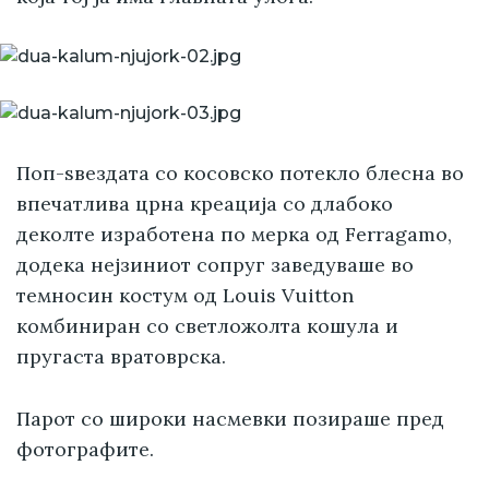
Поп-ѕвездата со косовско потекло блесна во
впечатлива црна креација со длабоко
деколте изработена по мерка од Ferragamo,
додека нејзиниот сопруг заведуваше во
темносин костум од Louis Vuitton
комбиниран со светложолта кошула и
пругаста вратоврска.
Парот со широки насмевки позираше пред
фотографите.