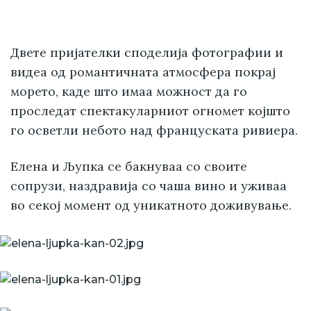
Двете пријателки споделија фотографии и
видеа од романтичната атмосфера покрај
морето, каде што имаа можност да го
проследат спектакуларниот огномет којшто
го осветли небото над француската ривиера.
Елена и Љупка се бакнуваа со своите
сопрузи, наздравија со чаша вино и уживаа
во секој момент од уникатното доживување.