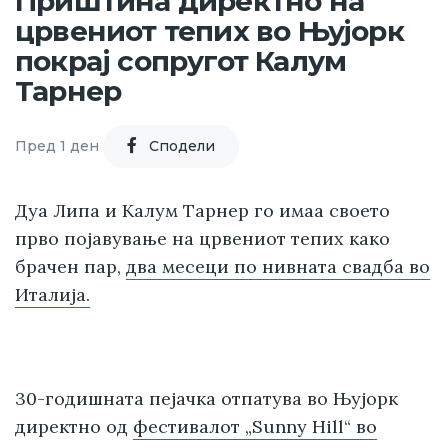
Приштина директно на
црвениот тепих во Њујорк
покрај сопругот Калум
Тарнер
Пред 1 ден
Cподели
Дуа Липа и Калум Тарнер го имаа своето
прво појавување на црвениот тепих како
брачен пар,
два месеци по нивната свадба во
Италија.
30-годишната пејачка отпатува во Њујорк
директно од
фестивалот „Sunny Hill“ во