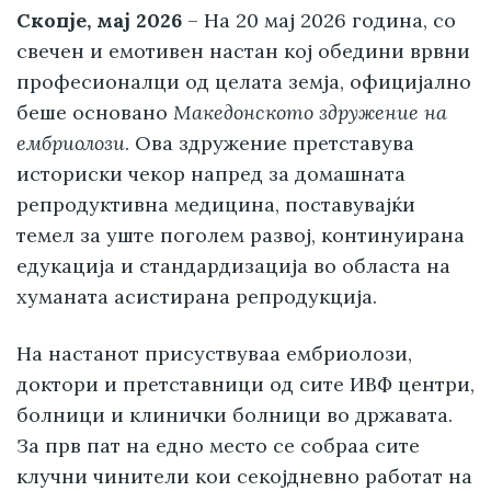
Скопје, мај 2026
– На 20 мај 2026 година, со
свечен и емотивен настан кој обедини врвни
професионалци од целата земја, официјално
беше основано
Македонското здружение на
ембриолози
. Ова здружение претставува
историски чекор напред за домашната
репродуктивна медицина, поставувајќи
темел за уште поголем развој, континуирана
едукација и стандардизација во областа на
хуманата асистирана репродукција.
На настанот присуствуваа ембриолози,
доктори и претставници од сите ИВФ центри,
болници и клинички болници во државата.
За прв пат на едно место се собраа сите
клучни чинители кои секојдневно работат на