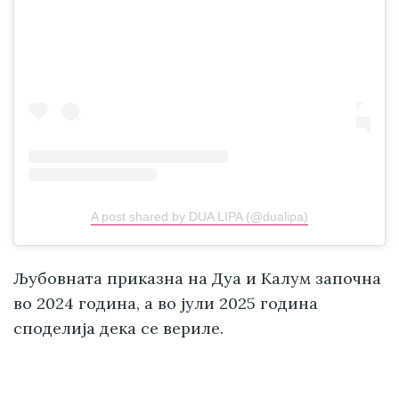
A post shared by DUA LIPA (@dualipa)
Љубовната приказна на Дуа и Калум започна
во 2024 година, а во јули 2025 година
споделија дека се вериле.