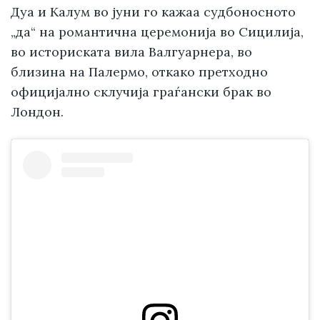
Дуа и Калум во јуни го кажаа судбоносното
„да“ на романтична церемонија во Сицилија,
во историската вила Валгуарнера, во
близина на Палермо, откако претходно
официјално склучија граѓански брак во
Лондон.