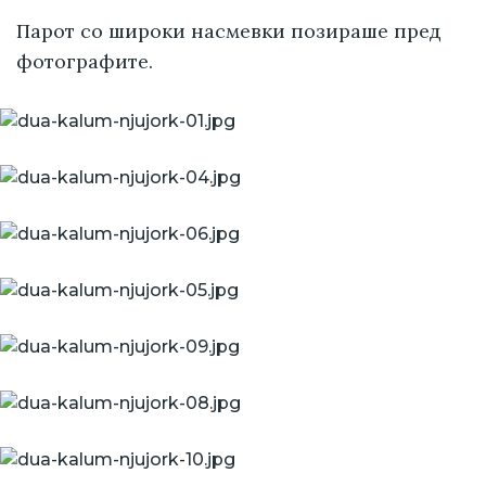
Парот со широки насмевки позираше пред
фотографите.