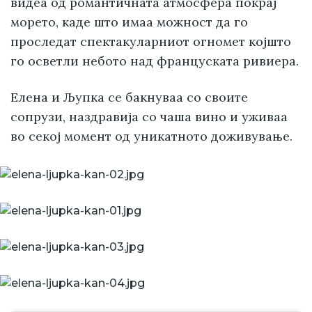
видеа од романтичната атмосфера покрај
морето, каде што имаа можност да го
проследат спектакуларниот огномет којшто
го осветли небото над француската ривиера.
Елена и Љупка се бакнуваа со своите
сопрузи, наздравија со чаша вино и уживаа
во секој момент од уникатното доживување.