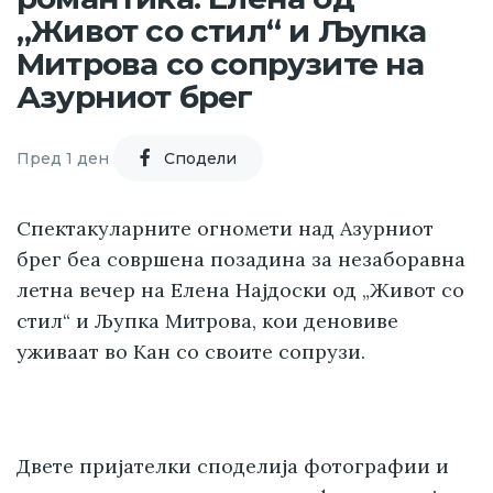
„Живот со стил“ и Љупка
Митрова со сопрузите на
Азурниот брег
Пред 1 ден
Cподели
Спектакуларните огномети над Азурниот
брег беа совршена позадина за незаборавна
летна вечер на Елена Најдоски од „Живот со
стил“ и Љупка Митрова, кои деновиве
уживаат во Кан со своите сопрузи.
Двете пријателки споделија фотографии и