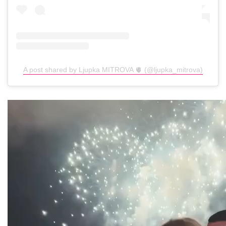
A post shared by Ljupka MITROVA 🫀 (@ljupka_mitrova)