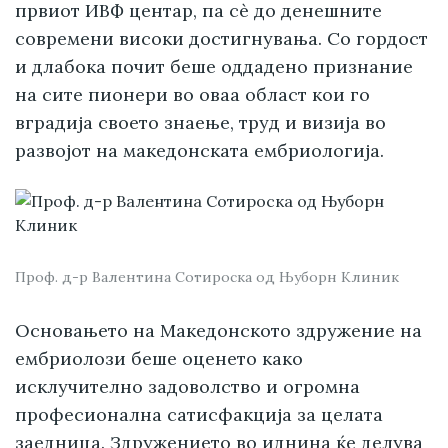
првиот ИВФ центар, па сè до денешните
современи високи достигнувања. Со гордост
и длабока почит беше оддадено признание
на сите пионери во оваа област кои го
вградија своето знаење, труд и визија во
развојот на македонската ембриологија.
Проф. д-р Валентина Сотироска од Њуборн Клиник
Основањето на Македонското здружение на
ембриолози беше оценето како
исклучително задоволство и огромна
професионална сатисфакција за целата
заедница. Здружението во иднина ќе делува