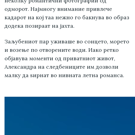
неколку романтични фотографии од
одморот. Најмногу внимание привлече
кадарот на кој таа нежно го бакнува во образ
додека позираат на јахта.
Заљубениот пар уживаше во сонцето, морето
и возење по отворените води. Иако ретко
објавува моменти од приватниот живот,
Александра на следбениците им дозволи
малку да ѕирнат во нивната летна романса.