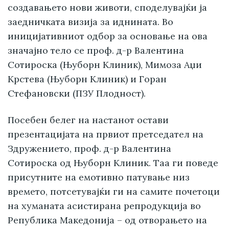
создавањето нови животи, споделувајќи ја
заедничката визија за иднината. Во
иницијативниот одбор за основање на ова
значајно тело се проф. д-р Валентина
Сотироска (Њуборн Клиник), Мимоза Аџи
Крстева (Њуборн Клиник) и Горан
Стефановски (ПЗУ Плодност).
Посебен белег на настанот остави
презентацијата на првиот претседател на
Здружението, проф. д-р Валентина
Сотироска од Њуборн Клиник. Таа ги поведе
присутните на емотивно патување низ
времето, потсетувајќи ги на самите почетоци
на хуманата асистирана репродукција во
Република Македонија – од отворањето на