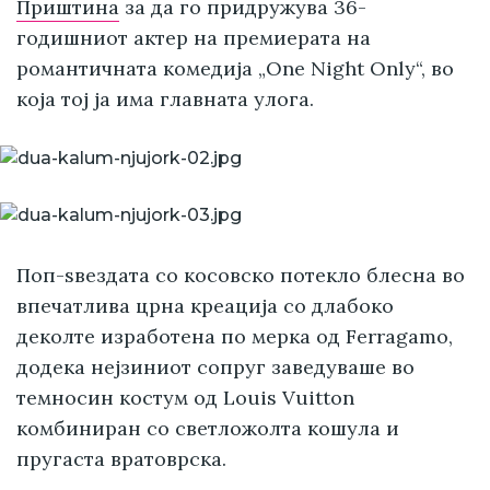
Приштина
за да го придружува 36-
годишниот актер на премиерата на
романтичната комедија „One Night Only“, во
која тој ја има главната улога.
Поп-ѕвездата со косовско потекло блесна во
впечатлива црна креација со длабоко
деколте изработена по мерка од Ferragamo,
додека нејзиниот сопруг заведуваше во
темносин костум од Louis Vuitton
комбиниран со светложолта кошула и
пругаста вратоврска.