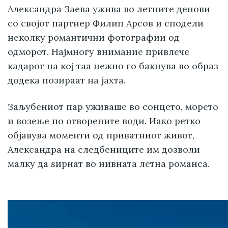
Александра Заева ужива во летните денови
со својот партнер Филип Арсов и сподели
неколку романтични фотографии од
одморот. Најмногу внимание привлече
кадарот на кој таа нежно го бакнува во образ
додека позираат на јахта.
Заљубениот пар уживаше во сонцето, морето
и возење по отворените води. Иако ретко
објавува моменти од приватниот живот,
Александра на следбениците им дозволи
малку да ѕирнат во нивната летна романса.