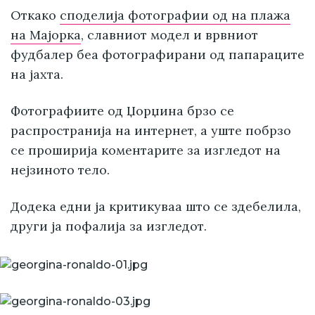
Откако
споделија фотографии од на плажа
на Мајорка
, славниот модел и врвниот
фудбалер беа фотографирани од папараците
на јахта.
Фотографиите од Џорџина брзо се
распространија на интернет, а уште побрзо
се проширија коментарите за изгледот на
нејзиното тело.
Додека едни ја критикуваа што се здебелила,
други ја пофалија за изгледот.