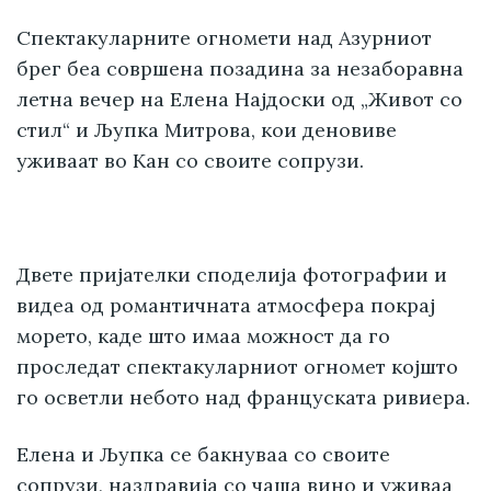
Спектакуларните огномети над Азурниот
брег беа совршена позадина за незаборавна
летна вечер на Елена Најдоски од „Живот со
стил“ и Љупка Митрова, кои деновиве
уживаат во Кан со своите сопрузи.
Двете пријателки споделија фотографии и
видеа од романтичната атмосфера покрај
морето, каде што имаа можност да го
проследат спектакуларниот огномет којшто
го осветли небото над француската ривиера.
Елена и Љупка се бакнуваа со своите
сопрузи, наздравија со чаша вино и уживаа