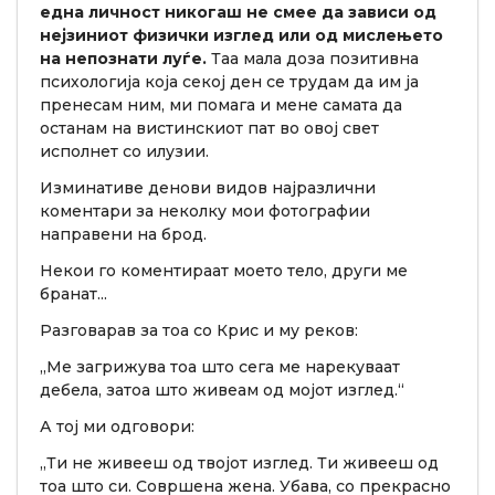
една личност никогаш не смее да зависи од
нејзиниот физички изглед или од мислењето
на непознати луѓе.
Таа мала доза позитивна
психологија која секој ден се трудам да им ја
пренесам ним, ми помага и мене самата да
останам на вистинскиот пат во овој свет
исполнет со илузии.
Изминативе денови видов најразлични
коментари за неколку мои фотографии
направени на брод.
Некои го коментираат моето тело, други ме
бранат...
Разговарав за тоа со Крис и му реков:
„Ме загрижува тоа што сега ме нарекуваат
дебела, затоа што живеам од мојот изглед.“
А тој ми одговори:
„Ти не живееш од твојот изглед. Ти живееш од
тоа што си. Совршена жена. Убава, со прекрасно