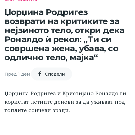
Џорџина Родригез
возврати на критиките за
нејзиното тело, откри дека
Роналдо ѝ рекол: „Ти си
совршена жена, убава, со
одлично тело, мајка“
Пред 1 ден
Cподели
Џорџина Родригез и Кристијано Роналдо ги
користат летните денови за да уживаат под
топлите сончеви зраци.