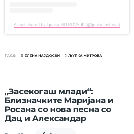
A post shared by Ljupka MITROVA 🫀 (@ljupka_mitrova)
TAGS
ЕЛЕНА НАЈДОСКИ
ЉУПКА МИТРОВА
„Засекогаш млади“:
Близначките Маријана и
Росана со нова песна со
Дац и Александар