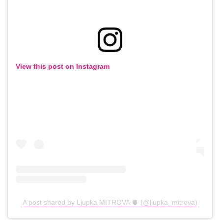
View this post on Instagram
A post shared by Ljupka MITROVA 🫀 (@ljupka_mitrova)