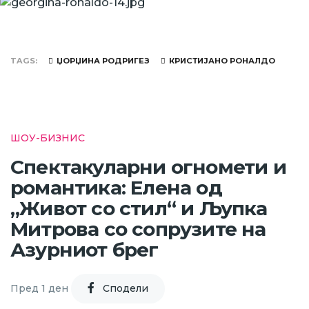
TAGS
ЏОРЏИНА РОДРИГЕЗ
КРИСТИЈАНО РОНАЛДО
ШОУ-БИЗНИС
Спектакуларни огномети и
романтика: Елена од
„Живот со стил“ и Љупка
Митрова со сопрузите на
Азурниот брег
Пред 1 ден
Cподели