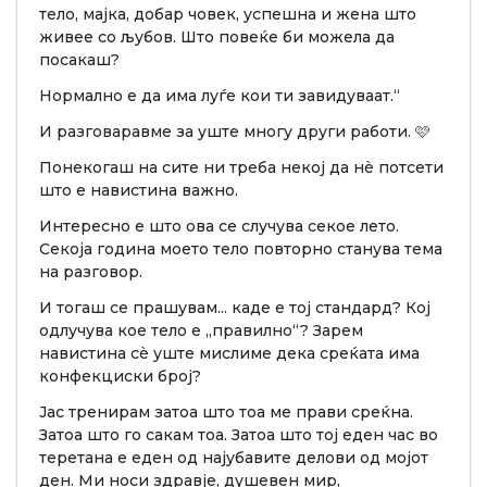
тело, мајка, добар човек, успешна и жена што
живее со љубов. Што повеќе би можела да
посакаш?
Нормално е да има луѓе кои ти завидуваат.“
И разговаравме за уште многу други работи. 🩷
Понекогаш на сите ни треба некој да нè потсети
што е навистина важно.
Интересно е што ова се случува секое лето.
Секоја година моето тело повторно станува тема
на разговор.
И тогаш се прашувам... каде е тој стандард? Кој
одлучува кое тело е „правилно“? Зарем
навистина сè уште мислиме дека среќата има
конфекциски број?
Јас тренирам затоа што тоа ме прави среќна.
Затоа што го сакам тоа. Затоа што тој еден час во
теретана е еден од најубавите делови од мојот
ден. Ми носи здравје, душевен мир,