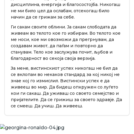
дисциплина, енергија и благосостојба. Никогаш
не ми било цел да ослабам, отсекогаш било
начин да се грижам за себе.
Ги сакам своите облини. Ја сакам слободата да
живеам во телото кое го избирам. Во телото кое
ме носи, кое ми овозможи да прегрнувам, да
создавам живот, да паѓам и повторно да
станувам. Тело кое заслужува почит, љубов и
благодарност во секоја своја верзија.
За мене, вистинскиот успех никогаш не бил да
се вклопам во некаков стандард за кој никој не
знае кој го измислил. Вистински успех е да
живееш во мир. Да бидеш опкружен со луѓето
кои ги сакаш. Да уживаш со своето семејство и
пријателите. Да се грижиш за своето здравје. Да
се смееш. Да учиш. Да живееш.