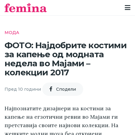
МОДА
ФОТО: Најдобрите костими
за капење од модната
недела во Мајами –
колекции 2017
Пред 10 години
Cподели
Најпознатите дизајнери на костими за
капење на егзотични ревии во Мајами ги
претставија своите најнови колекции. На
жешките модни шоуа беа откриени