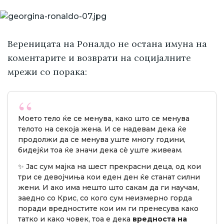
Вереницата на Роналдо не остана имуна на
коментарите и возврати на социјалните
мрежи со порака:
Моето тело ќе се менува, како што се менува
телото на секоја жена. И се надевам дека ќе
продолжи да се менува уште многу години,
бидејќи тоа ќе значи дека сè уште живеам.
✨ Јас сум мајка на шест прекрасни деца, од кои
три се девојчиња кои еден ден ќе станат силни
жени. И ако има нешто што сакам да ги научам,
заедно со Крис, со кого сум неизмерно горда
поради вредностите кои им ги пренесува како
татко и како човек, тоа е дека
вредноста на