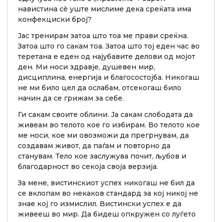
навистина сè уште мислиме дека среќата има
конфекциски број?
Јас тренирам затоа што тоа ме прави среќна.
Затоа што го сакам тоа. Затоа што тој еден час во
теретана е еден од најубавите делови од мојот
ден. Ми носи здравје, душевен мир,
дисциплина, енергија и благосостојба. Никогаш
не ми било цел да ослабам, отсекогаш било
начин да се грижам за себе.
Ги сакам своите облини. Ја сакам слободата да
живеам во телото кое го избирам. Во телото кое
ме носи, кое ми овозможи да прегрнувам, да
создавам живот, да паѓам и повторно да
станувам. Тело кое заслужува почит, љубов и
благодарност во секоја своја верзија.
За мене, вистинскиот успех никогаш не бил да
се вклопам во некаков стандард за кој никој не
знае кој го измислил. Вистински успех е да
живееш во мир. Да бидеш опкружен со луѓето