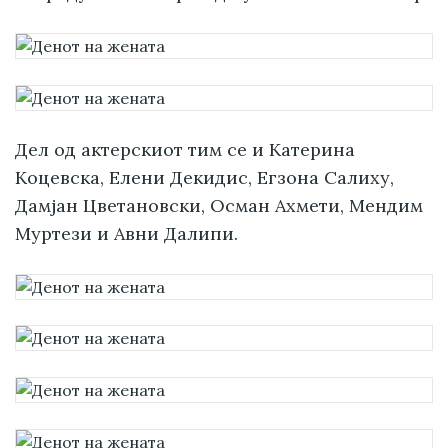
Дел од актерскиот тим се и Катерина
Коцевска, Елени Декидис, Егзона Салиху,
Дамјан Цветановски, Осман Ахмети, Мендим
Муртези и Авни Далипи.