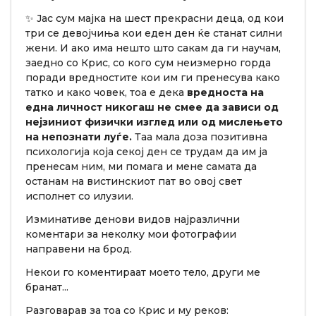
✨ Јас сум мајка на шест прекрасни деца, од кои
три се девојчиња кои еден ден ќе станат силни
жени. И ако има нешто што сакам да ги научам,
заедно со Крис, со кого сум неизмерно горда
поради вредностите кои им ги пренесува како
татко и како човек, тоа е дека
вредноста на
една личност никогаш не смее да зависи од
нејзиниот физички изглед или од мислењето
на непознати луѓе.
Таа мала доза позитивна
психологија која секој ден се трудам да им ја
пренесам ним, ми помага и мене самата да
останам на вистинскиот пат во овој свет
исполнет со илузии.
Изминативе денови видов најразлични
коментари за неколку мои фотографии
направени на брод.
Некои го коментираат моето тело, други ме
бранат...
Разговарав за тоа со Крис и му реков: