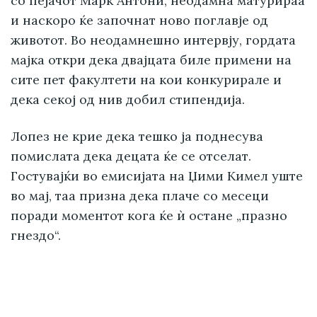
со пејачот Марк Антони, неодамна матурираа
и наскоро ќе започнат ново поглавје од
животот. Во неодамнешно интервју, гордата
мајка откри дека двајцата биле примени на
сите пет факултети на кои конкурирале и
дека секој од нив добил стипендија.
Лопез не крие дека тешко ја поднесува
помислата дека децата ќе се отселат.
Гостувајќи во емисијата на Џими Кимел уште
во мај, таа призна дека плаче со месеци
поради моментот кога ќе ѝ остане „празно
гнездо“.
„Не зборувајте ми за тоа, веднаш почнувам
да плачам. Плачам веќе два месеца. Се
надевам дека многу брзо ќе сфатат дека