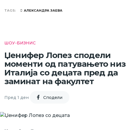
TAGS
АЛЕКСАНДРА ЗАЕВА
ШОУ-БИЗНИС
Џенифер Лопез сподели
моменти од патувањето низ
Италија со децата пред да
заминат на факултет
Пред 1 ден
Cподели