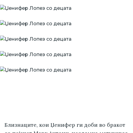
Близнаците, кои Џенифер ги доби во бракот