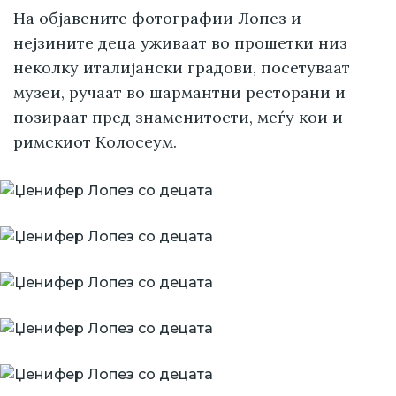
На објавените фотографии Лопез и
нејзините деца уживаат во прошетки низ
неколку италијански градови, посетуваат
музеи, ручаат во шармантни ресторани и
позираат пред знаменитости, меѓу кои и
римскиот Колосеум.