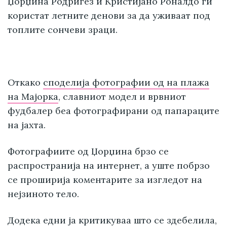
Џорџина Родригез и Кристијано Роналдо ги
користат летните денови за да уживаат под
топлите сончеви зраци.
Откако
споделија фотографии од на плажа
на Мајорка
, славниот модел и врвниот
фудбалер беа фотографирани од папараците
на јахта.
Фотографиите од Џорџина брзо се
распространија на интернет, а уште побрзо
се проширија коментарите за изгледот на
нејзиното тело.
Додека едни ја критикуваа што се здебелила,