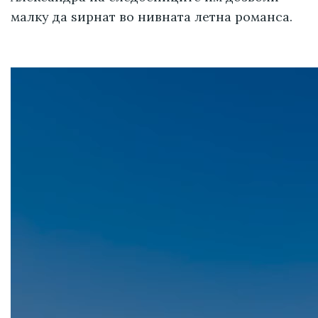
малку да ѕирнат во нивната летна романса.