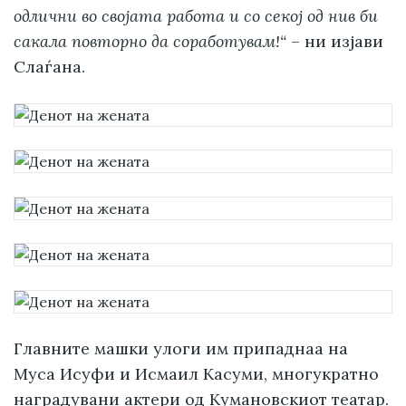
одлични во својата работа и со секој од нив би
сакала повторно да соработувам!“
– ни изјави
Слаѓана.
Главните машки улоги им припаднаа на
Муса Исуфи и Исмаил Касуми, многукратно
наградувани актери од Кумановскиот театар.