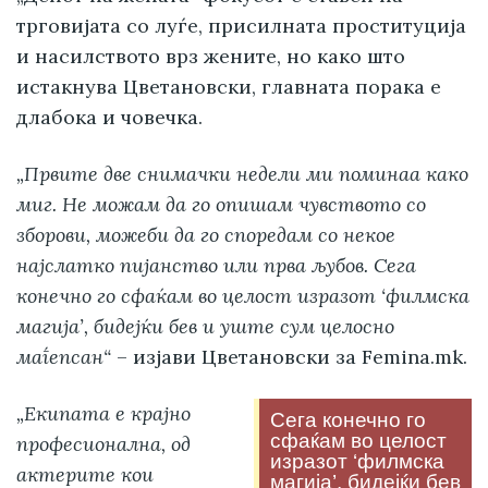
трговијата со луѓе, присилната проституција
и насилството врз жените, но како што
истакнува Цветановски, главната порака е
длабока и човечка.
„Првите две снимачки недели ми поминаа како
миг. Не можам да го опишам чувството со
зборови, можеби да го споредам со некое
најслатко пијанство или прва љубов. Сега
конечно го сфаќам во целост изразот ‘филмска
магија’, бидејќи бев и уште сум целосно
маѓепсан“
– изјави Цветановски за Femina.mk.
„Екипата е крајно
Сега конечно го
сфаќам во целост
професионална, од
изразот ‘филмска
актерите кои
магија’, бидејќи бев