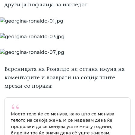
други ја пофалија за изгледот.
Вереницата на Роналдо не остана имуна на
коментарите и возврати на социјалните
мрежи со порака:
Моето тело ќе се менува, како што се менува
телото на секоја жена. И се надевам дека ќе
продолжи да се менува уште многу години,
бидејќи тоа ќе значи дека сè уште живеам.