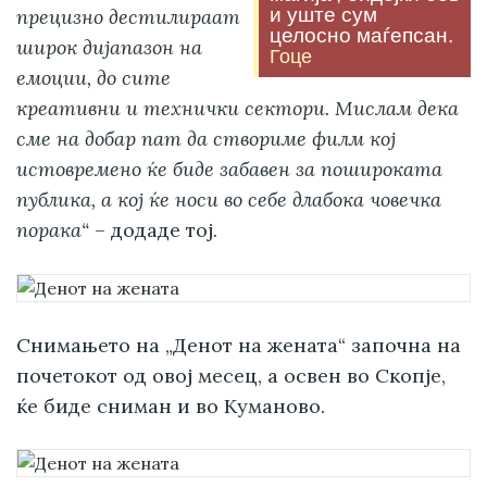
и уште сум
прецизно дестилираат
целосно маѓепсан.
широк дијапазон на
Гоце
емоции, до сите
креативни и технички сектори. Мислам дека
сме на добар пат да створиме филм кој
истовремено ќе биде забавен за пошироката
публика, а кој ќе носи во себе длабока човечка
порака“
– додаде тој.
Снимањето на „Денот на жената“ започна на
почетокот од овој месец, а освен во Скопје,
ќе биде сниман и во Куманово.