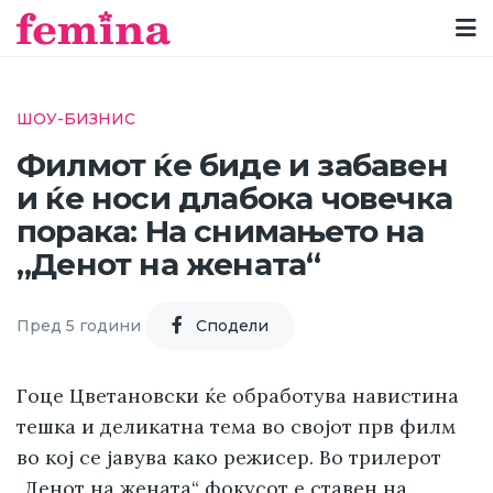
ШОУ-БИЗНИС
Филмот ќе биде и забавен
и ќе носи длабока човечка
порака: На снимањето на
„Денот на жената“
Пред 5 години
Cподели
Гоце Цветановски ќе обработува навистина
тешка и деликатна тема во својот прв филм
во кој се јавува како режисер. Во трилерот
„Денот на жената“ фокусот е ставен на