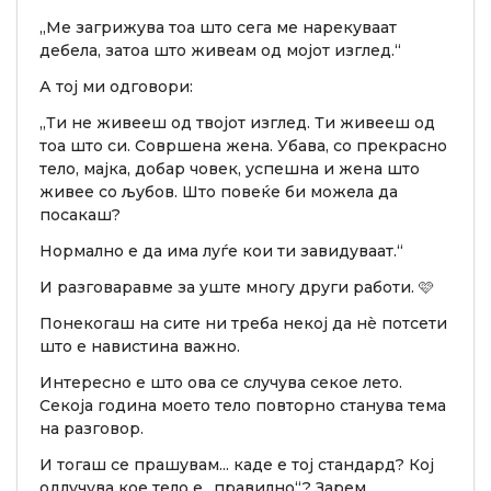
„Ме загрижува тоа што сега ме нарекуваат
дебела, затоа што живеам од мојот изглед.“
А тој ми одговори:
„Ти не живееш од твојот изглед. Ти живееш од
тоа што си. Совршена жена. Убава, со прекрасно
тело, мајка, добар човек, успешна и жена што
живее со љубов. Што повеќе би можела да
посакаш?
Нормално е да има луѓе кои ти завидуваат.“
И разговаравме за уште многу други работи. 🩷
Понекогаш на сите ни треба некој да нè потсети
што е навистина важно.
Интересно е што ова се случува секое лето.
Секоја година моето тело повторно станува тема
на разговор.
И тогаш се прашувам... каде е тој стандард? Кој
одлучува кое тело е „правилно“? Зарем