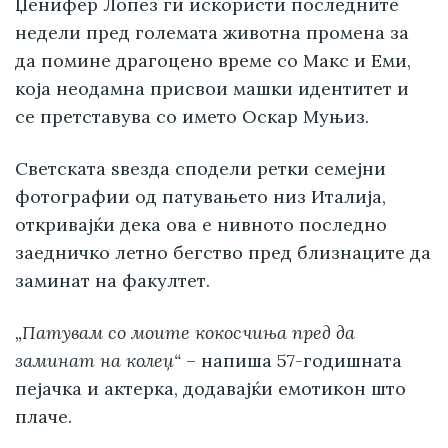
Џенифер Лопез ги искористи последните
недели пред големата животна промена за
да помине драгоцено време со Макс и Еми,
која неодамна присвои машки идентитет и
се претставува со името Оскар Муњиз.
Светската ѕвезда сподели ретки семејни
фотографии од патувањето низ Италија,
откривајќи дека ова е нивното последно
заедничко летно бегство пред близнаците да
заминат на факултет.
„Патувам со моите кокосчиња пред да
заминат на колеџ“
– напиша 57-годишната
пејачка и актерка, додавајќи емотикон што
плаче.