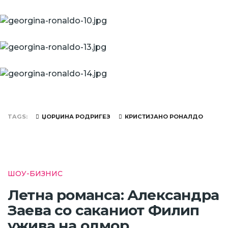
TAGS
ЏОРЏИНА РОДРИГЕЗ
КРИСТИЈАНО РОНАЛДО
ШОУ-БИЗНИС
Летна романса: Александра
Заева со саканиот Филип
ужива на одмор