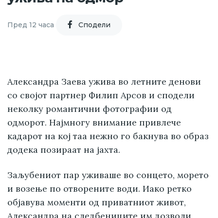
Пред 12 часа
Cподели
Александра Заева ужива во летните денови
со својот партнер Филип Арсов и сподели
неколку романтични фотографии од
одморот. Најмногу внимание привлече
кадарот на кој таа нежно го бакнува во образ
додека позираат на јахта.
Заљубениот пар уживаше во сонцето, морето
и возење по отворените води. Иако ретко
објавува моменти од приватниот живот,
Александра на следбениците им дозволи