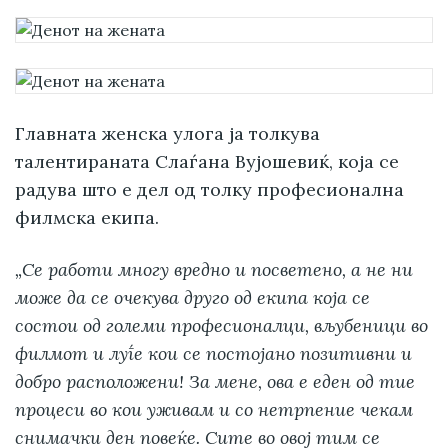
Главната женска улога ја толкува
талентираната Слаѓана Вујошевиќ, која се
радува што е дел од толку професионaлна
филмска екипа.
„Се работи многу вредно и посветено, а не ни
може да се очекува друго од екипа која се
состои од големи професионалци, вљубеници во
филмот и луѓе кои се постојано позитивни и
добро расположени! За мене, ова е еден од тие
процеси во кои уживам и со нетрпение чекам
снимачки ден повеќе. Сите во овој тим се