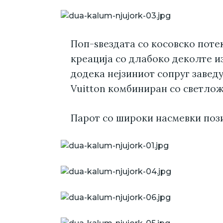
Поп-ѕвездата со косовско поте
креација со длабоко деколте и
додека нејзиниот сопруг завед
Vuitton комбиниран со светлож
Парот со широки насмевки поз