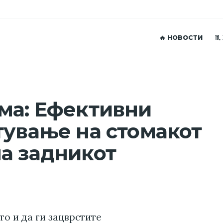
🔥 НОВОСТИ
♏
ма: Ефективни
тување на стомакот
а задникот
о и да ги зацврстите