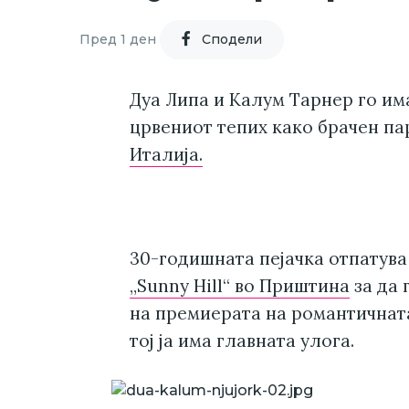
Пред 1 ден
Cподели
Дуа Липа и Калум Тарнер го им
црвениот тепих како брачен па
Италија.
30-годишната пејачка отпатува
„Sunny Hill“ во Приштина
за да 
на премиерата на романтичната 
тој ја има главната улога.