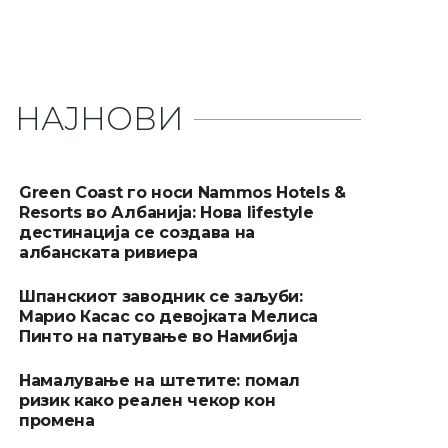
НАЈНОВИ
Green Coast го носи Nammos Hotels &
Resorts во Албанија: Нова lifestyle
дестинација се создава на
албанската ривиера
Шпанскиот заводник се заљуби:
Марио Касас со девојката Мелиса
Пинто на патување во Намибија
Намалување на штетите: помал
ризик како реален чекор кон
промена