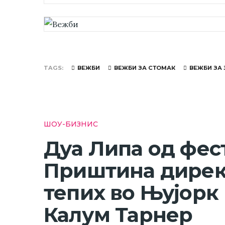
TAGS
ВЕЖБИ
ВЕЖБИ ЗА СТОМАК
ВЕЖБИ ЗА
ШОУ-БИЗНИС
Дуа Липа од фес
Приштина дирек
тепих во Њујорк 
Калум Тарнер