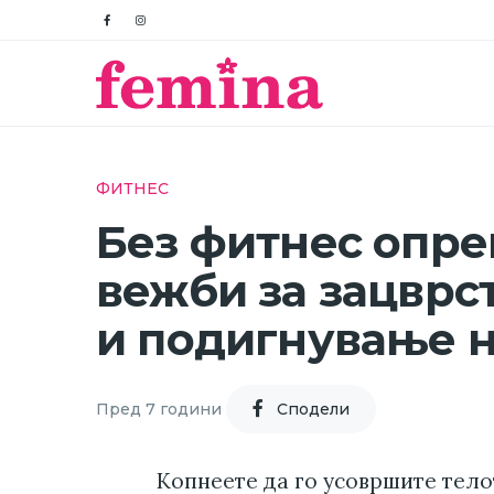
ФИТНЕС
Без фитнес опре
вежби за зацврс
и подигнување н
Пред 7 години
Cподели
Копнеете да го усовршите телот