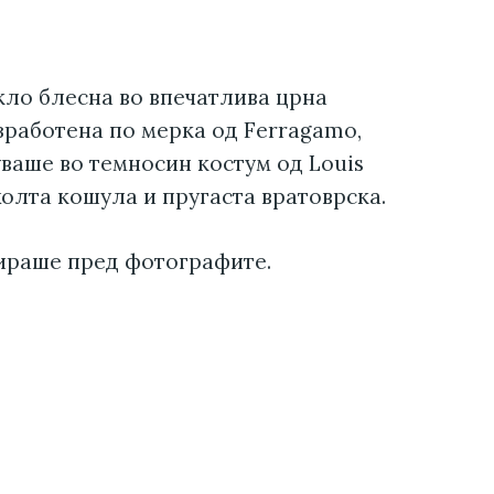
кло блесна во впечатлива црна
зработена по мерка од Ferragamo,
уваше во темносин костум од Louis
олта кошула и пругаста вратоврска.
ираше пред фотографите.