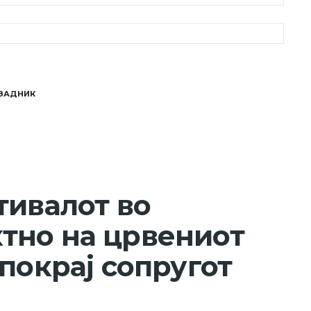
 ЗАДНИК
тивалот во
тно на црвениот
покрај сопругот