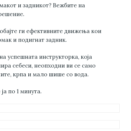
макот и задникот? Вежбите на
решение.
робајте ги ефективните движења кои
омак и подигнат задник.
на успешната инструкторка, која
јнира себеси, неопходни ви се само
ите, крпа и мало шише со вода.
ја по 1 минута.