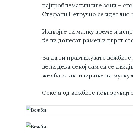
најпроблематичните зони – сто
Стефани Петручио се идеално 
Издвојте си малку време и исп
ќе ви донесат рамен и цврст ст
За да ги практикувате вежбите 
вели дека секој сам си се диза
желба за активирање на мускул
Секоја од вежбите повторувајте 