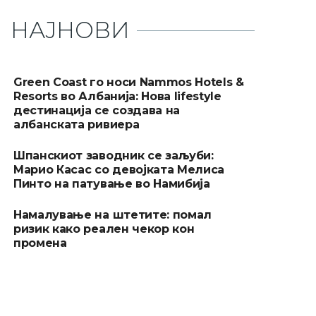
НАЈНОВИ
Green Coast го носи Nammos Hotels &
Resorts во Албанија: Нова lifestyle
дестинација се создава на
албанската ривиера
Шпанскиот заводник се заљуби:
Марио Касас со девојката Мелиса
Пинто на патување во Намибија
Намалување на штетите: помал
ризик како реален чекор кон
промена