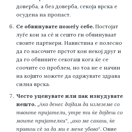
доверба, а без доверба, секоја врска е
осудена на пропаст.
Се обвинувате помеѓу себе.
Постојат
луѓе кои за сè и сешто ги обвинуваат
своите партнери. Навистина е полесно
да го насочите прстот кон некој друг и
да го обвините секогаш кога ќе се
соочите со проблем, но тоа не е начин
на којшто можете да одржувате здрава
силна врска.
Често уценувате или пак изнудувате
нешто.
„Ако денес дојдам да излеземе со
твоите пријатели, утре ти ќе дојдеш со
моите пријателки“
,
„ако ме сакаш, ќе
правиш сè за да ми е мене убаво“
. Овие