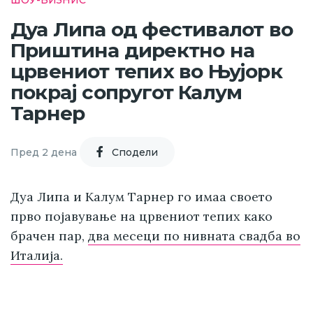
Дуа Липа од фестивалот во
Приштина директно на
црвениот тепих во Њујорк
покрај сопругот Калум
Тарнер
Пред 2 дена
Cподели
Дуа Липа и Калум Тарнер го имаа своето
прво појавување на црвениот тепих како
брачен пар,
два месеци по нивната свадба во
Италија.