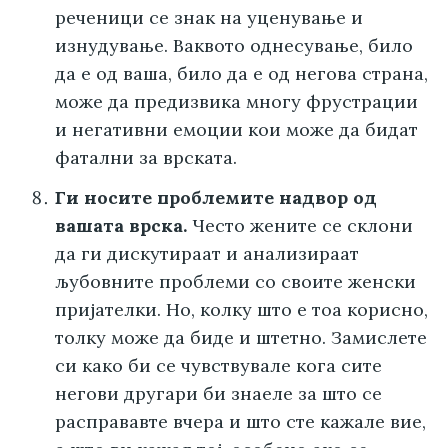
реченици се знак на уценување и
изнудување. Ваквото однесување, било
да е од ваша, било да е од негова страна,
може да предизвика многу фрустрации
и негативни емоции кои може да бидат
фатални за врската.
Ги носите проблемите надвор од
вашата врска.
Често жените се склони
да ги дискутираат и анализираат
љубовните проблеми со своите женски
пријателки. Но, колку што е тоа корисно,
толку може да биде и штетно. Замислете
си како би се чувствувале кога сите
негови другари би знаеле за што се
расправавте вчера и што сте кажале вие,