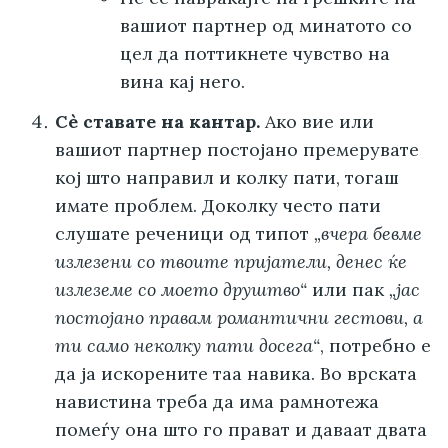
вашиот партнер од минатото со
цел да поттикнете чувство на
вина кај него.
Сè ставате на кантар.
Ако вие или
вашиот партнер постојано премерувате
кој што направил и колку пати, тогаш
имате проблем. Доколку често пати
слушате реченици од типот
„вчера бевме
излезени со твоите пријатели, денес ќе
излеземе со моето друштво“
или пак
„јас
постојано правам романтични гестови, а
ти само неколку пати досега“
, потребно е
да ја искорените таа навика. Во врската
навистина треба да има рамнотежа
помеѓу она што го прават и даваат двата