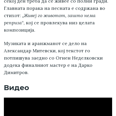
секој ден треба да се живее со полни гради.
Главната порака на песната е содржана во
стихот:
„Живеј го животот, зашто нема
реприза“
, кој се провлекува низ целата
композиција.
Музиката и аранжманот се дело на
Александар Митевски, кој текстот го
потпишува заедно со Огнен Неделковски
додека финалниот мастер е на Дарко
Димитров.
Видео