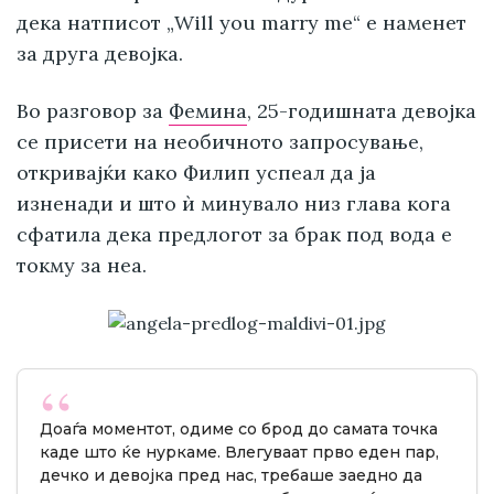
дека натписот „Will you marry me“ е наменет
за друга девојка.
Во разговор за
Фемина
, 25-годишната девојка
се присети на необичното запросување,
откривајќи како Филип успеал да ја
изненади и што ѝ минувало низ глава кога
сфатила дека предлогот за брак под вода е
токму за неа.
Доаѓа моментот, одиме со брод до самата точка
каде што ќе нуркаме. Влегуваат прво еден пар,
дечко и девојка пред нас, требаше заедно да