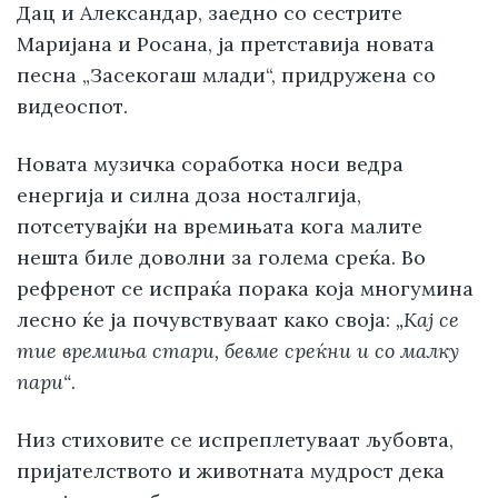
Дац и Александар, заедно со сестрите
Маријана и Росана, ја претставија новата
песна „Засекогаш млади“, придружена со
видеоспот.
Новата музичка соработка носи ведра
енергија и силна доза носталгија,
потсетувајќи на времињата кога малите
нешта биле доволни за голема среќа. Во
рефренот се испраќа порака која многумина
лесно ќе ја почувствуваат како своја:
„Кај се
тие времиња стари, бевме среќни и со малку
пари“
.
Низ стиховите се испреплетуваат љубовта,
пријателството и животната мудрост дека