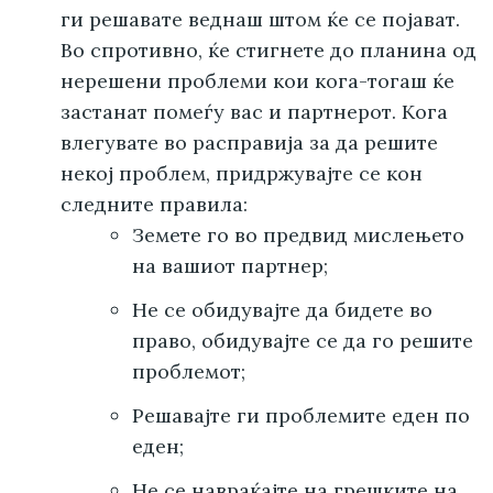
ги решавате веднаш штом ќе се појават.
Во спротивно, ќе стигнете до планина од
нерешени проблеми кои кога-тогаш ќе
застанат помеѓу вас и партнерот. Кога
влегувате во расправија за да решите
некој проблем, придржувајте се кон
следните правила:
Земете го во предвид мислењето
на вашиот партнер;
Не се обидувајте да бидете во
право, обидувајте се да го решите
проблемот;
Решавајте ги проблемите еден по
еден;
Не се навраќајте на грешките на