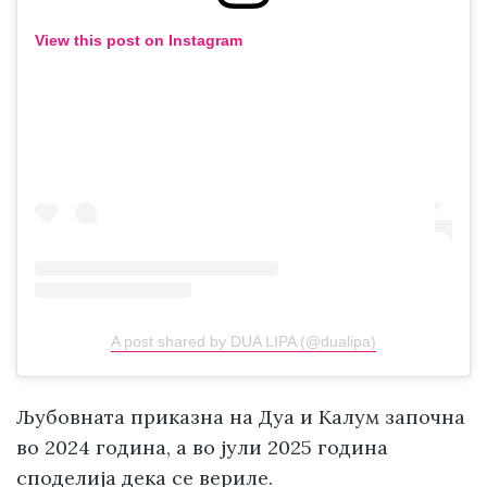
View this post on Instagram
A post shared by DUA LIPA (@dualipa)
Љубовната приказна на Дуа и Калум започна
во 2024 година, а во јули 2025 година
споделија дека се вериле.