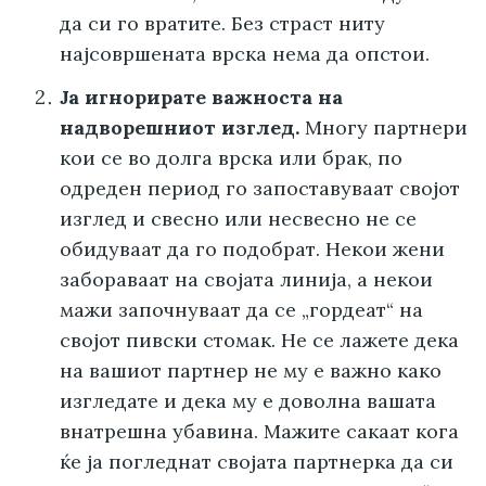
да си го вратите. Без страст ниту
најсовршената врска нема да опстои.
Ја игнорирате важноста на
надворешниот изглед.
Многу партнери
кои се во долга врска или брак, по
одреден период го запоставуваат својот
изглед и свесно или несвесно не се
обидуваат да го подобрат. Некои жени
забораваат на својата линија, а некои
мажи започнуваат да се „гордеат“ на
својот пивски стомак. Не се лажете дека
на вашиот партнер не му е важно како
изгледате и дека му е доволна вашата
внатрешна убавина. Мажите сакаат кога
ќе ја погледнат својата партнерка да си