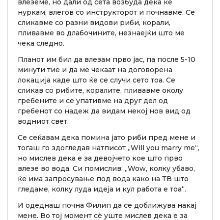
влеземе, но дали од сета возбуда дека ќе
нуркам, влегов со инструкторот и почнавме. Се
сликавме со разни видови риби, корали,
пливавме во длабочините, незнаејќи што ме
чека следно.
Планот им бил да влезам прво јас, па после 5-10
минути тие и да ме чекаат на договорена
локација каде што ќе се случи сето тоа. Се
сликав со рибите, коралите, пливавме околу
гребените и се упативме на друг дел од
гребенот со надеж да видам некој нов вид од
водниот свет.
Се сеќавам дека помина јато риби пред мене и
тогаш го здогледав натписот „Will you marry me“,
но мислев дека е за девојчето кое што прво
влезе во вода. Си помислив: „Wow, колку убаво,
ќе има запросување под вода како на ТВ што
гледаме, колку луда идеја и кул работа е тоа“.
И одеднаш почна Филип да се доближува накај
мене. Во тој момент сè уште мислев дека е за