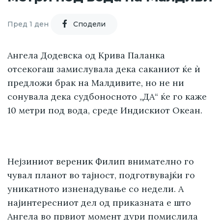
Пред 1 ден
Cподели
Ангела Додевска од Крива Паланка
отсекогаш замислувала дека саканиот ќе ѝ
предложи брак на Малдивите, но не ни
сонувала дека судбоносното „ДА“ ќе го каже
10 метри под вода, среде Индискиот Океан.
Нејзиниот вереник Филип внимателно го
чувал планот во тајност, подготвувајќи го
уникатното изненадување со недели. А
најинтересниот дел од приказната е што
Ангела во првиот момент дури помислила