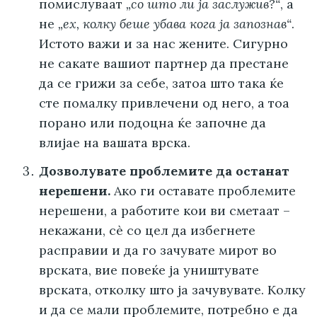
помислуваат
„со што ли ја заслужив?“
, а
не
„ех, колку беше убава кога ја запознав“
.
Истото важи и за нас жените. Сигурно
не сакате вашиот партнер да престане
да се грижи за себе, затоа што така ќе
сте помалку привлечени од него, а тоа
порано или подоцна ќе започне да
влијае на вашата врска.
Дозволувате проблемите да останат
нерешени.
Ако ги оставате проблемите
нерешени, а работите кои ви сметаат –
некажани, сè со цел да избегнете
расправии и да го зачувате мирот во
врската, вие повеќе ја уништувате
врската, отколку што ја зачувувате. Колку
и да се мали проблемите, потребно е да