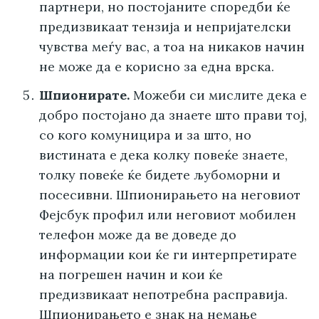
партнери, но постојаните споредби ќе
предизвикаат тензија и непријателски
чувства меѓу вас, а тоа на никаков начин
не може да е корисно за една врска.
Шпионирате.
Можеби си мислите дека е
добро постојано да знаете што прави тој,
со кого комуницира и за што, но
вистината е дека колку повеќе знаете,
толку повеќе ќе бидете љубоморни и
посесивни. Шпионирањето на неговиот
Фејсбук профил или неговиот мобилен
телефон може да ве доведе до
информации кои ќе ги интерпретирате
на погрешен начин и кои ќе
предизвикаат непотребна расправија.
Шпионирањето е знак на немање