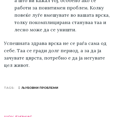
а што ви кажал тој, особено ако се
работи за поинтимен проблем. Колку
повеќе луѓе вмешувате во вашата врска,
толку покомплицирана стануваа таа и
лесно може да се уништи.
Успешната здрава врска не се раѓа сама од
себе. Таа се гради долг период, а за да ја
зачувате цврста, потребно е да ја негувате
цел живот.
TAGS
ЉУБОВНИ ПРОБЛЕМИ
ШОУ-БИЗНИС