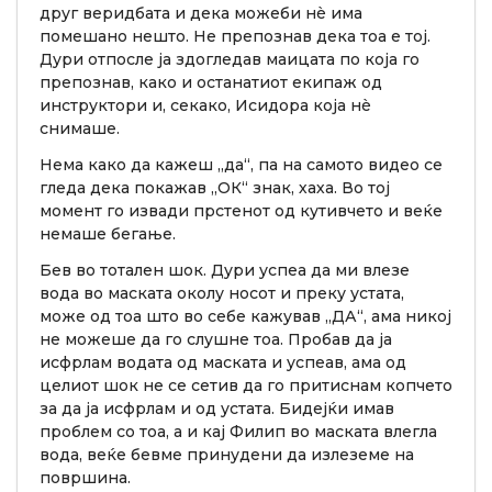
друг веридбата и дека можеби нè има
помешано нешто. Не препознав дека тоа е тој.
Дури отпосле ја здогледав маицата по која го
препознав, како и останатиот екипаж од
инструктори и, секако, Исидора која нè
снимаше.
Нема како да кажеш „да“, па на самото видео се
гледа дека покажав „ОК“ знак, хаха. Во тој
момент го извади прстенот од кутивчето и веќе
немаше бегање.
Бев во тотален шок. Дури успеа да ми влезе
вода во маската околу носот и преку устата,
може од тоа што во себе кажував „ДА“, ама никој
не можеше да го слушне тоа. Пробав да ја
исфрлам водата од маската и успеав, ама од
целиот шок не се сетив да го притиснам копчето
за да ја исфрлам и од устата. Бидејќи имав
проблем со тоа, а и кај Филип во маската влегла
вода, веќе бевме принудени да излеземе на
површина.