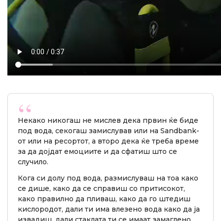
Некако никогаш не мислев дека првин ќе биде
под вода, секогаш замислував или на Sandbank-
от или на ресортот, а второ дека ќе треба време
за да дојдат емоциите и да сфатиш што се
случило.
Кога си долу под вода, размислуваш на тоа како
се дише, како да се справиш со притисокот,
како правилно да пливаш, како да го штедиш
кислородот, дали ти има влезено вода како да ја
извадиш, дали стаклата ти се имаат замаглено.