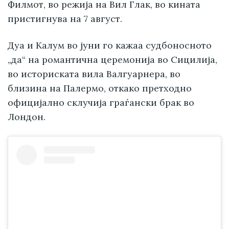
Филмот, во режија на Вил Глак, во кината
пристигнува на 7 август.
Дуа и Калум во јуни го кажаа судбоносното
„да“ на романтична церемонија во Сицилија,
во историската вила Валгуарнера, во
близина на Палермо, откако претходно
официјално склучија граѓански брак во
Лондон.