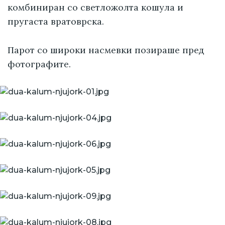
комбиниран со светложолта кошула и
пругаста вратоврска.
Парот со широки насмевки позираше пред
фотографите.