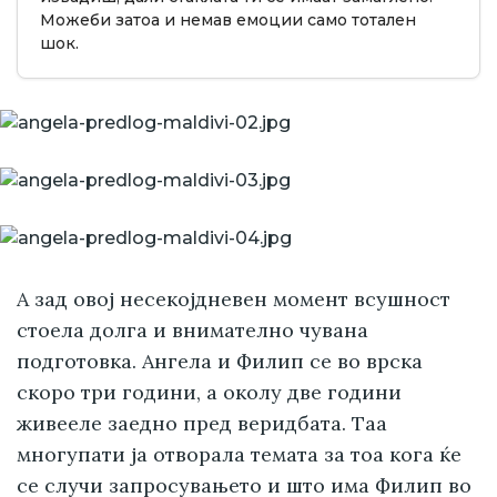
Можеби затоа и немав емоции само тотален
шок.
А зад овој несекојдневен момент всушност
стоела долга и внимателно чувана
подготовка. Ангела и Филип се во врска
скоро три години, а околу две години
живееле заедно пред веридбата. Таа
многупати ја отворала темата за тоа кога ќе
се случи запросувањето и што има Филип во