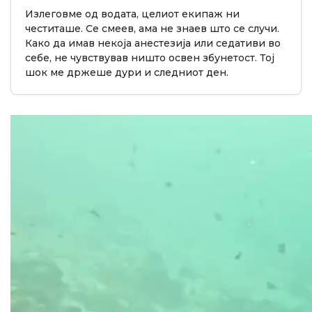
Излеговме од водата, целиот екипаж ни
честиташе. Се смеев, ама не знаев што се случи.
Како да имав некоја анестезија или седативи во
себе, не чувствував ништо освен збунетост. Тој
шок ме држеше дури и следниот ден.