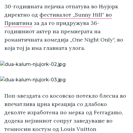
30-годишната пејачка отпатува во Њујорк
директно од
фестивалот „Sunny Hill“ во
Приштина
за да го придружува 36-
годишниот актер на премиерата на
романтичната комедија „One Night Only“, во
која тој ја има главната улога.
Поп-ѕвездата со косовско потекло блесна во
впечатлива црна креација со длабоко
деколте изработена по мерка од Ferragamo,
додека нејзиниот сопруг заведуваше во
темносин костум од Louis Vuitton