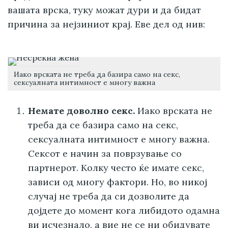
вашата врска, туку можат дури и да бидат
причина за нејзиниот крај. Еве дел од нив:
Иако врската не треба да базира само на секс,
сексуалната интимност е многу важна
Немате доволно секс.
Иако врската не
треба да се базира само на секс,
сексуалната интимност е многу важна.
Сексот е начин за поврзување со
партнерот. Колку често ќе имате секс,
зависи од многу фактори. Но, во никој
случај не треба да си дозволите да
дојдете до момент кога либидото одамна
ви исчезнало, а вие не се ни обидувате