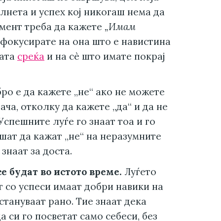
лнета и успех кој никогаш нема да
омент треба да кажете
„Имам
 фокусирате на она што е навистина
ната
среќа
и на сè што имате покрај
о е да кажете „не“ ако не можете
ча, отколку да кажете „да“ и да не
Успешните луѓе го знаат тоа и го
шат да кажат „не“ на неразумните
знаат за доста.
се будат во истото време.
Луѓето
т со успеси имаат добри навики на
стануваат рано. Тие знаат дека
а си го посветат само себеси, без