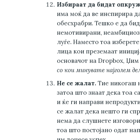
Избираат да бидат опкруж
има моќ да ве инспирира д
обесхрабри. Тешко е да би
немотивирани, неамбициоз
луѓе. Наместо тоа изберете
лица кои преземаат инициј
основачот на Dropbox, Џим
со кои минувате најголем де
Не се жалат.
Тие никогаш н
затоа што знаат дека тоа с
и ќе ги направи непродукти
се жалат дека нешто ги спр
нема да слушнете изговори
тоа што постојано одат нап
им донесе успех.