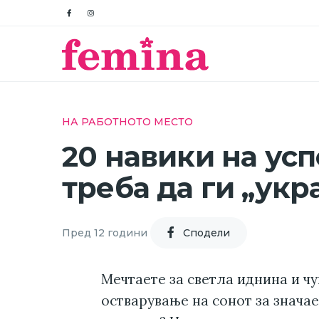
НА РАБОТНОТО МЕСТО
20 навики на ус
треба да ги „укр
Пред 12 години
Cподели
Мечтаете за светла иднина и ч
остварување на сонот за значае