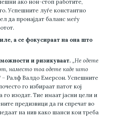
спешни ако нон-стоп работите,
ото. Успешните луѓе константно
ел да пронајдат баланс меѓу
отот.
иле, а се фокусираат на она што
 можности и ризикуваат.
„Не одете
от, наместо тоа одете каде што
“
– Ралф Валдо Емерсон. Успешните
почесто го избираат патот кој
а го изодат. Тие имаат јасни цели и
ните предизвици да ги спречат во
ледаат на нив како шанси кои треба