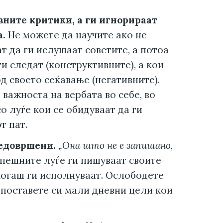
ните критики, а ги игнорираат
а.
Не можете да научите ако не
ат да ги ислушаат советите, а потоа
ги следат (конструктивните), а кои
д своето сеќавање (негативните).
 важноста на вербата во себе, во
со луѓе кои се обидуваат да ги
т пат.
недовршени.
„Она што не е запишано,
пешните луѓе ги пишуваат своите
когаш ги исполнуваат. Ослободете
 поставете си мали дневни цели кои