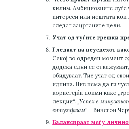
килим. Амбициозните луѓе 
интереси или нештата кои г
следат зацртаните цели.
Учат од туѓите грешки пре
Гледаат на неуспехот как
Секој во одреден момент од
додека едни се откажуваат
обидуваат. Тие учат од сво
иднина. Нив нема да ги чуе
користејќи поими како „гре
лекции“.
„Успех е минувањето
ентузијазам“
– Винстон Чер
Балансираат меѓу личнио