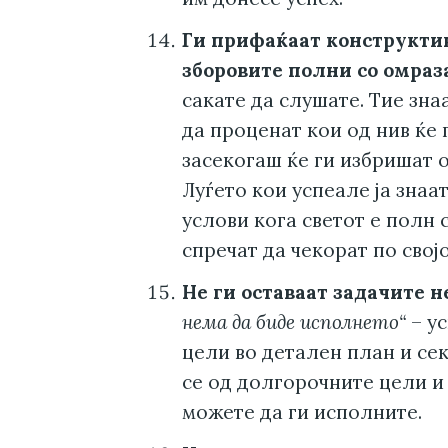
Ги прифаќаат конструктив
зборовите полни со омраз
сакате да слушате. Тие зна
да проценат кои од нив ќе 
засекогаш ќе ги избришат о
Луѓето кои успеале ја знаат
услови кога светот е полн 
спречат да чекорат по својо
Не ги оставаат задачите 
нема да биде исполнето“
– ус
цели во детален план и се
се од долгорочните цели и
можете да ги исполните.