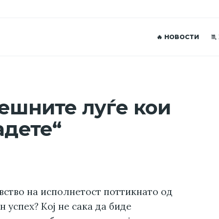
🔥 НОВОСТИ
♏
пешните луѓе кои
адете“
увство на исполнетост поттикнато од
н успех? Кој не сака да биде