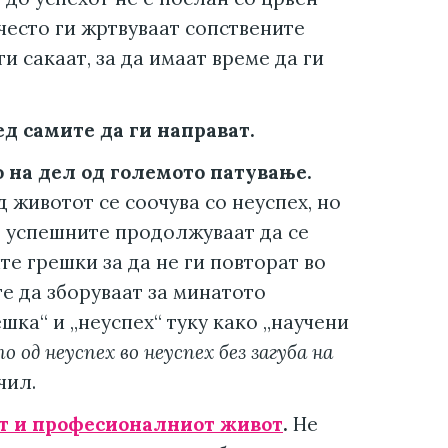
често ги жртвуваат сопствените
и сакаат, за да имаат време да ги
д самите да ги направат.
о на дел од големото патување.
 животот се соочува со неуспех, но
, успешните продолжуваат да се
ите грешки за да не ги повторат во
те да зборуваат за минатото
шка“ и „неуспех“ туку како „научени
 од неуспех во неуспех без загуба на
чил.
т и професионалниот живот
.
Не