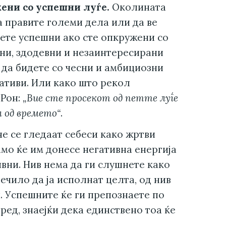
ени со успешни луѓе.
Околината
а правите големи дела или да ве
дете успешни ако сте опкружени со
ни, здодевни и незаинтересирани
 да бидете со чесни и амбициозни
ативи. Или како што рекол
 Рон:
„Вие сте просекот од петте луѓе
л од времето“
.
е се гледаат себеси како жртви
амо ќе им донесе негативна енергија
вни. Нив нема да ги слушнете како
ечило да ја исполнат целта, од нив
. Успешните ќе ги препознаете по
ред, знаејќи дека единствено тоа ќе