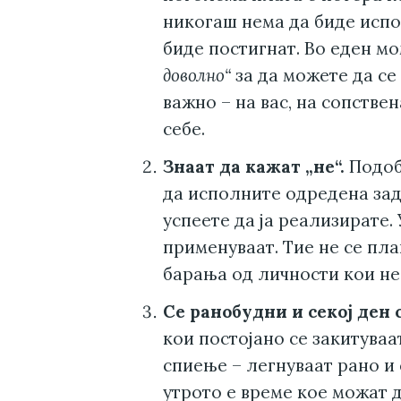
никогаш нема да биде испо
биде постигнат. Во еден м
доволно“
за да можете да се
важно – на вас, на сопстве
себе.
Знаат да кажат „не“.
Подобр
да исполните одредена зада
успеете да ја реализирате. 
применуваат. Тие не се пла
барања од личности кои не 
Се ранобудни и секој ден 
кои постојано се закитуваа
спиење – легнуваат рано и 
утрото е време кое можат д