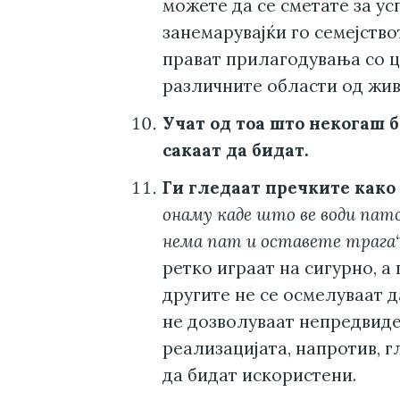
можете да се сметате за у
занемарувајќи го семејств
прават прилагодувања со ц
различните области од жив
Учат од тоа што некогаш б
сакаат да бидат.
Ги гледаат пречките како
онаму каде што ве води пат
нема пат и оставете трага
ретко играат на сигурно, а 
другите не се осмелуваат д
не дозволуваат непредвиде
реализацијата, напротив, г
да бидат искористени.