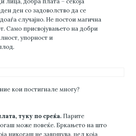
и лица, добра плата – секоја
ден ден со задоволство да се
 доаѓа случајно. Не постои магична
т. Само присвојувањето на добри
лност, упорност и
плод.
оние кои постигнале многу?
плата, туку по среќа.
Парите
когаш може повеќе. Бркањето на што
ја никогаш не завршува, цел која