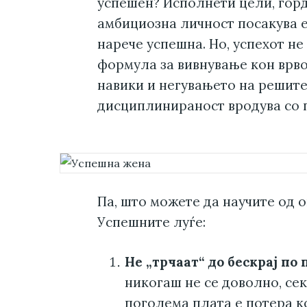
успешен? Исполнети цели, горд
амбициозна личност посакува е
нарече успешна. Но, успехот не
формула за вивнување кон врво
навики и негувањето на решите
дисциплинираност вродува со 
Па, што можете да научите од 
Успешните луѓе:
Не „трчаат“ до бескрај по 
никогаш не се доволно, се
поголема плата е потера ко