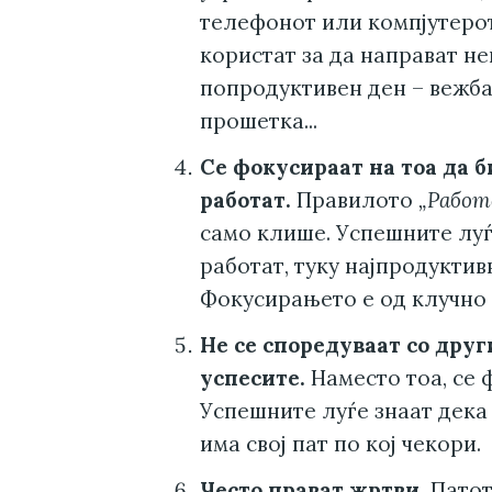
телефонот или компјутерот
користат за да направат н
попродуктивен ден – вежбањ
прошетка...
Се фокусираат на тоа да б
работат.
Правилото
„Работ
само клише. Успешните луѓе
работат, туку најпродуктив
Фокусирањето е од клучно 
Не се споредуваат со друг
успесите.
Наместо тоа, се 
Успешните луѓе знаат дека 
има свој пат по кој чекори.
Често прават жртви.
Патот