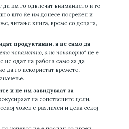
 да им го одвлечат вниманието и го
ешто што ќе им донесе посреќен и
е, читање книга, време со децата,
идат продуктивни, а не само да
ете попаметно, а не понапорно“
не е
 не одат на работа само за да
но да го искористат времето.
значење.
ите и не им завидуваат за
фокусираат на сопствените цели.
секој човек е различен и дека секој
 до успехот не е послан со црвен