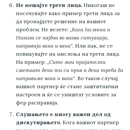
Не мешајте трети лица.
Никогаш не
посочувајте како пример трети лица за
да пронајдете решение на вашиот
проблем. Не велете:
„Кога Јасмина и
Никола се најдоа во ваква ситуација,
направија вака и вака“
. Или пак, не се
повикувајте на мислења на трети лица.
На пример:
„Сите мои пријателки
сметаат дека ти си крив и дека треба да
направиме вака и вака“
. Во таков случај,
вашиот партнер ќе стане заштитнички
настроен и ќе се уништат условите за
фер расправија.
Слушањето е многу важен дел од
дискутирањето.
Кога вашиот партнер