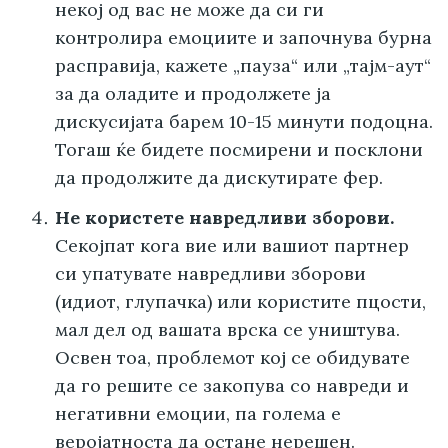
некој од вас не може да си ги
контролира емоциите и започнува бурна
расправија, кажете „пауза“ или „тајм-аут“
за да оладите и продолжете ја
дискусијата барем 10-15 минути подоцна.
Тогаш ќе бидете посмирени и посклони
да продолжите да дискутирате фер.
Не користете навредливи зборови.
Секојпат кога вие или вашиот партнер
си упатувате навредливи зборови
(идиот, глупачка) или користите пцости,
мал дел од вашата врска се уништува.
Освен тоа, проблемот кој се обидувате
да го решите се закопува со навреди и
негативни емоции, па голема е
веројатноста да остане нерешен.