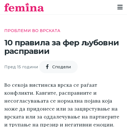
ПРОБЛЕМИ ВО ВРСКАТА
10 правила за фер љубовни
расправии
Пред 15 години
Cподели
Во секоја вистинска врска се раѓаат
конфликти. Кавгите, расправиите и
несогласувањата се нормална појава која
може да придонесе или за зацврстување на
врската или за оддалечување на партнерите
и трупање на презир и негативни емоции.