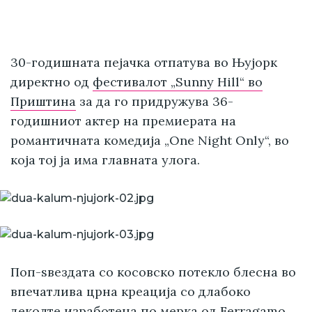
30-годишната пејачка отпатува во Њујорк
директно од
фестивалот „Sunny Hill“ во
Приштина
за да го придружува 36-
годишниот актер на премиерата на
романтичната комедија „One Night Only“, во
која тој ја има главната улога.
Поп-ѕвездата со косовско потекло блесна во
впечатлива црна креација со длабоко
деколте изработена по мерка од Ferragamo,