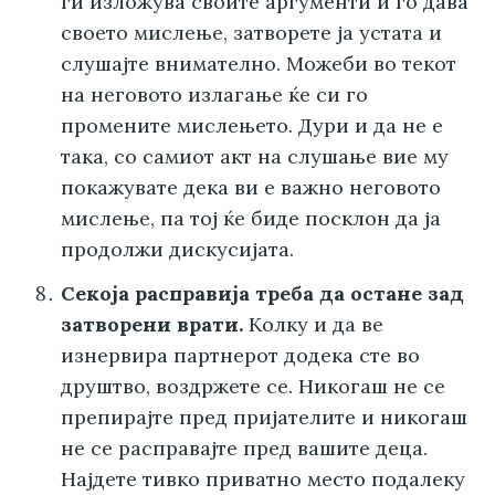
ги изложува своите аргументи и го дава
своето мислење, затворете ја устата и
слушајте внимателно. Можеби во текот
на неговото излагање ќе си го
промените мислењето. Дури и да не е
така, со самиот акт на слушање вие му
покажувате дека ви е важно неговото
мислење, па тој ќе биде посклон да ја
продолжи дискусијата.
Секоја расправија треба да остане зад
затворени врати.
Колку и да ве
изнервира партнерот додека сте во
друштво, воздржете се. Никогаш не се
препирајте пред пријателите и никогаш
не се расправајте пред вашите деца.
Најдете тивко приватно место подалеку