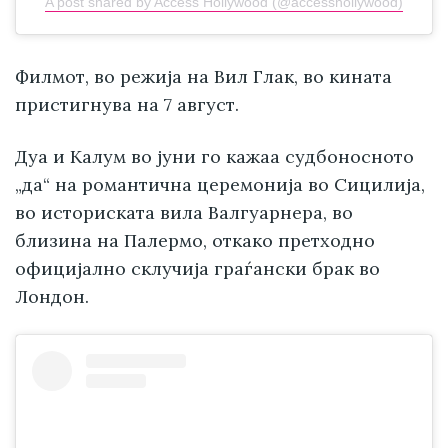
A post shared by Access Hollywood (@accesshollywood)
Филмот, во режија на Вил Глак, во кината
пристигнува на 7 август.
Дуа и Калум во јуни го кажаа судбоносното
„да“ на романтична церемонија во Сицилија,
во историската вила Валгуарнера, во
близина на Палермо, откако претходно
официјално склучија граѓански брак во
Лондон.