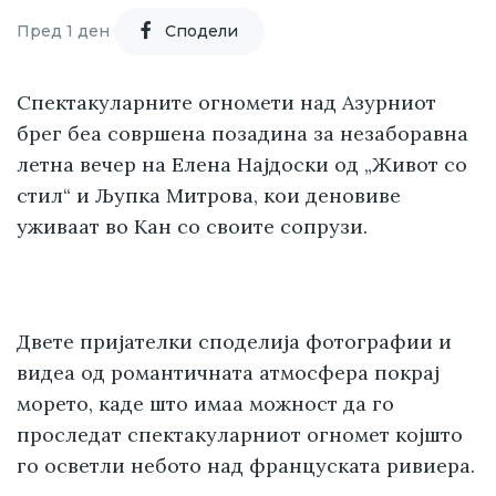
Пред 1 ден
Cподели
Спектакуларните огномети над Азурниот
брег беа совршена позадина за незаборавна
летна вечер на Елена Најдоски од „Живот со
стил“ и Љупка Митрова, кои деновиве
уживаат во Кан со своите сопрузи.
Двете пријателки споделија фотографии и
видеа од романтичната атмосфера покрај
морето, каде што имаа можност да го
проследат спектакуларниот огномет којшто
го осветли небото над француската ривиера.