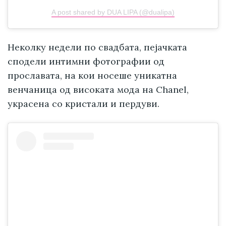
A post shared by DUA LIPA (@dualipa)
Неколку недели по свадбата, пејачката
сподели интимни фотографии од
прославата, на кои носеше уникатна
венчаница од високата мода на Chanel,
украсена со кристали и пердуви.