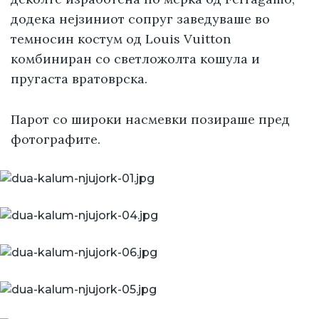
додека нејзиниот сопруг заведуваше во
темносин костум од Louis Vuitton
комбиниран со светложолта кошула и
пругаста вратоврска.
Парот со широки насмевки позираше пред
фотографите.