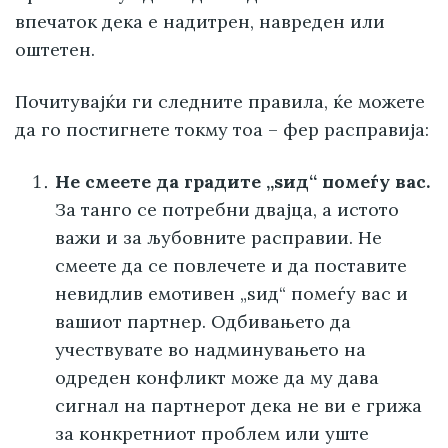
впечаток дека е надитрен, навреден или
оштетен.
Почитувајќи ги следните правила, ќе можете
да го постигнете токму тоа – фер расправија:
Не смеете да градите „ѕид“ помеѓу вас.
За танго се потребни двајца, а истото
важи и за љубовните расправии. Не
смеете да се повлечете и да поставите
невидлив емотивен „ѕид“ помеѓу вас и
вашиот партнер. Одбивањето да
учествувате во надминувањето на
одреден конфликт може да му дава
сигнал на партнерот дека не ви е грижа
за конкретниот проблем или уште