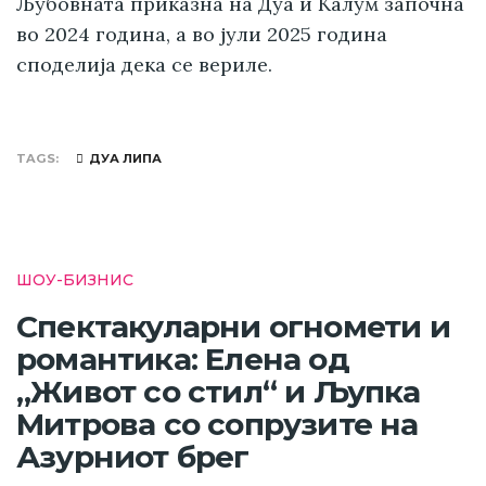
Љубовната приказна на Дуа и Калум започна
во 2024 година, а во јули 2025 година
споделија дека се вериле.
TAGS
ДУА ЛИПА
ШОУ-БИЗНИС
Спектакуларни огномети и
романтика: Елена од
„Живот со стил“ и Љупка
Митрова со сопрузите на
Азурниот брег