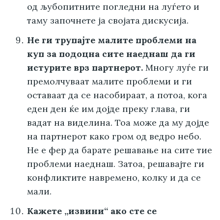
од љубопитните погледни на луѓето и
таму започнете ја својата дискусија.
Не ги трупајте малите проблеми на
куп за подоцна сите наеднаш да ги
истурите врз партнерот.
Многу луѓе ги
премолчуваат малите проблеми и ги
оставаат да се насобираат, а потоа, кога
еден ден ќе им дојде преку глава, ги
вадат на виделина. Тоа може да му дојде
на партнерот како гром од ведро небо.
Не е фер да барате решавање на сите тие
проблеми наеднаш. Затоа, решавајте ги
конфликтите навремено, колку и да се
мали.
Кажете „извини“ ако сте се