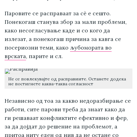
Паровите се расправаат за сè е сешто.
Понекогаш станува збор за мали проблеми,
како несогласување каде и со кого да
излезат, а понекогаш причина за кавга се
посериозни теми, како
љубомората во
врската
, парите и сл.
Не се повлекувајте од расправиите. Останете додека
не постигнете каква-таква согласност
Независно од тоа за какво недоразбирање се
работи, сите парови треба да знаат како да
ги решаваат конфликтите ефективно и фер,
за да дојдат до решение на проблемот, а
притоа ниту еден од нив да не остане со