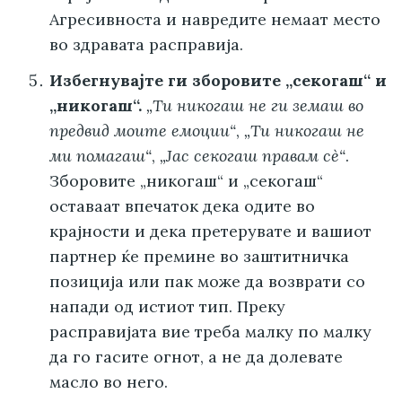
Агресивноста и навредите немаат место
во здравата расправија.
Избегнувајте ги зборовите „секогаш“ и
„никогаш“.
„Ти никогаш не ги земаш во
предвид моите емоции“
,
„Ти никогаш не
ми помагаш“
,
„Јас секогаш правам сè“
.
Зборовите „никогаш“ и „секогаш“
оставаат впечаток дека одите во
крајности и дека претерувате и вашиот
партнер ќе премине во заштитничка
позиција или пак може да возврати со
напади од истиот тип. Преку
расправијата вие треба малку по малку
да го гасите огнот, а не да долевате
масло во него.