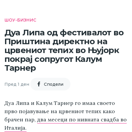
ШОУ-БИЗНИС
Дуа Липа од фестивалот во
Приштина директно на
црвениот тепих во Њујорк
покрај сопругот Калум
Тарнер
Пред 1 ден
Cподели
Дуа Липа и Калум Тарнер го имаа своето
прво појавување на црвениот тепих како
брачен пар,
два месеци по нивната свадба во
Италија.