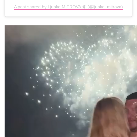
A post shared by Ljupka MITROVA 🫀 (@ljupka_mitrova)