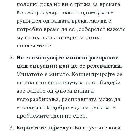
полошо, дека не ви е грижа за врската.
Во секој случај, таквото однесување
руши дел од вашата врска. Ако ви е
потребно време да се „соберете“, кажете
му го тоа на партнерот и потоа
повлечете се.
Не споменувајте минати расправии
или ситуации кои не се релевантни.
Минатото е минато. Концентрирајте се
на она што ви се случува сега, бидејќи
ако вадите од фиока минати
недоразбирања, расправијата може да
ескалира. Најдобро е да ги решавате
проблемите еден по еден.
Користете тајм-аут.
Во случаите кога