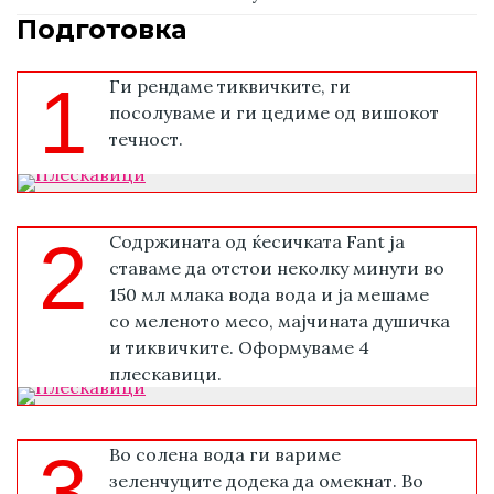
Подготовка
1
Ги рендаме тиквичките, ги
посолуваме и ги цедиме од вишокот
течност.
2
Содржината од ќесичката Fant ја
ставаме да отстои неколку минути во
150 мл млака вода вода и ја мешаме
со меленото месо, мајчината душичка
и тиквичките. Оформуваме 4
плескавици.
3
Во солена вода ги вариме
зеленчуците додека да омекнат. Во