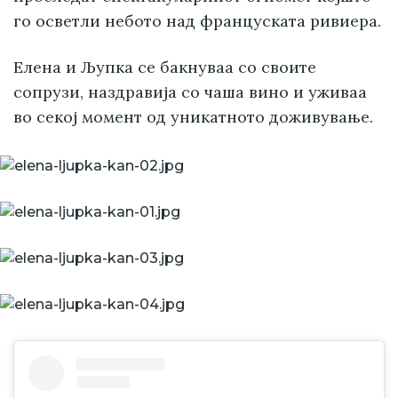
го осветли небото над француската ривиера.
Елена и Љупка се бакнуваа со своите
сопрузи, наздравија со чаша вино и уживаа
во секој момент од уникатното доживување.