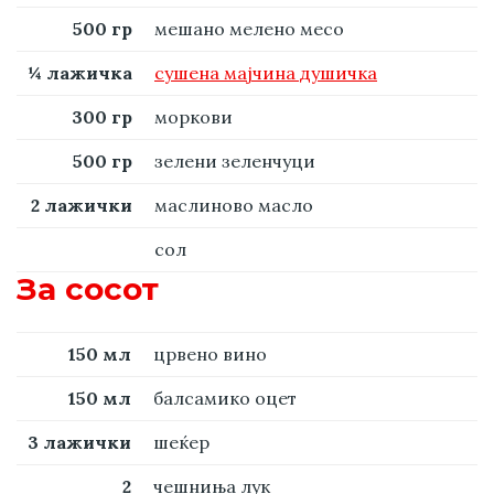
500 гр
мешано мелено месо
¼ лажичка
сушена мајчина душичка
300 гр
моркови
500 гр
зелени зеленчуци
2 лажички
маслиново масло
сол
За сосот
150 мл
црвено вино
150 мл
балсамико оцет
3 лажички
шеќер
2
чешниња лук