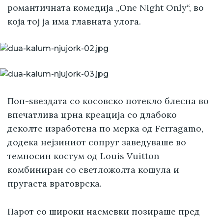
романтичната комедија „One Night Only“, во
која тој ја има главната улога.
Поп-ѕвездата со косовско потекло блесна во
впечатлива црна креација со длабоко
деколте изработена по мерка од Ferragamo,
додека нејзиниот сопруг заведуваше во
темносин костум од Louis Vuitton
комбиниран со светложолта кошула и
пругаста вратоврска.
Парот со широки насмевки позираше пред