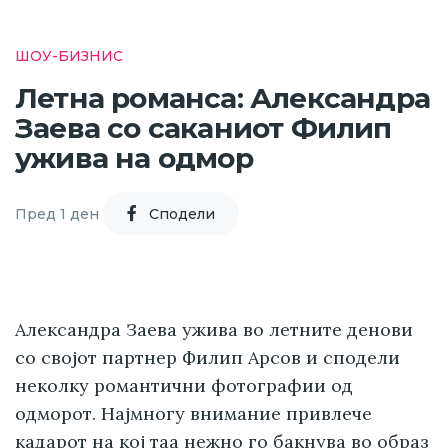
ШОУ-БИЗНИС
Летна романса: Александра
Заева со саканиот Филип
ужива на одмор
Пред 1 ден
Cподели
Александра Заева ужива во летните денови
со својот партнер Филип Арсов и сподели
неколку романтични фотографии од
одморот. Најмногу внимание привлече
кадарот на кој таа нежно го бакнува во образ