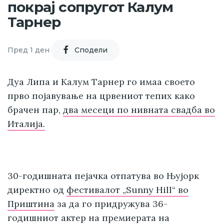
покрај сопругот Калум
Тарнер
Пред 1 ден
Cподели
Дуа Липа и Калум Тарнер го имаа своето
прво појавување на црвениот тепих како
брачен пар,
два месеци по нивната свадба во
Италија.
30-годишната пејачка отпатува во Њујорк
директно од
фестивалот „Sunny Hill“ во
Приштина
за да го придружува 36-
годишниот актер на премиерата на