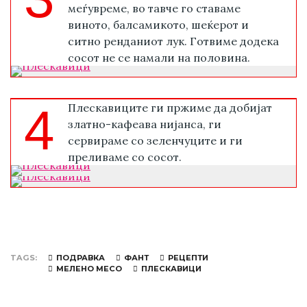
меѓувреме, во тавче го ставаме
виното, балсамикото, шеќерот и
ситно ренданиот лук. Готвиме додека
сосот не се намали на половина.
4
Плескавиците ги пржиме да добијат
златно-кафеава нијанса, ги
сервираме со зеленчуците и ги
преливаме со сосот.
TAGS
ПОДРАВКА
ФАНТ
РЕЦЕПТИ
МЕЛЕНО МЕСО
ПЛЕСКАВИЦИ