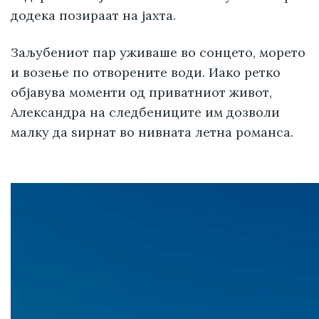
додека позираат на јахта.
Заљубениот пар уживаше во сонцето, морето
и возење по отворените води. Иако ретко
објавува моменти од приватниот живот,
Александра на следбениците им дозволи
малку да ѕирнат во нивната летна романса.