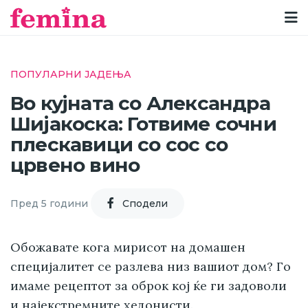
ПОПУЛАРНИ ЈАДЕЊА
Во кујната со Александра
Шијакоска: Готвиме сочни
плескавици со сос со
црвено вино
Пред 5 години
Cподели
Обожавате кога мирисот на домашен
специјалитет се разлева низ вашиот дом? Го
имаме рецептот за оброк кој ќе ги задоволи
и најекстремните хедонисти.