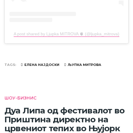
A post shared by Ljupka MITROVA 🫀 (@ljupka_mitrova)
TAGS
ЕЛЕНА НАЈДОСКИ
ЉУПКА МИТРОВА
ШОУ-БИЗНИС
Дуа Липа од фестивалот во
Приштина директно на
црвениот тепих во Њујорк