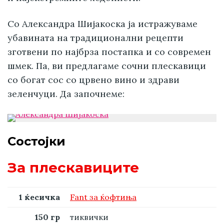
Со Александра Шијакоска ја истражуваме
убавината на традиционални рецепти
зготвени по најбрза постапка и со современ
шмек. Па, ви предлагаме сочни плескавици
со богат сос со црвено вино и здрави
зеленчуци. Да започнеме:
Состојки
За плескавиците
1 ќесичка
Fant за ќофтиња
150 гр
тиквички