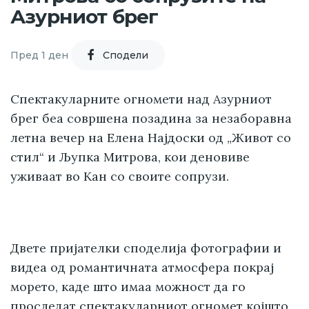
Азурниот брег
Пред 1 ден
Cподели
Спектакуларните огномети над Азурниот
брег беа совршена позадина за незаборавна
летна вечер на Елена Најдоски од „Живот со
стил“ и Љупка Митрова, кои деновиве
уживаат во Кан со своите сопрузи.
Двете пријателки споделија фотографии и
видеа од романтичната атмосфера покрај
морето, каде што имаа можност да го
проследат спектакуларниот огномет којшто