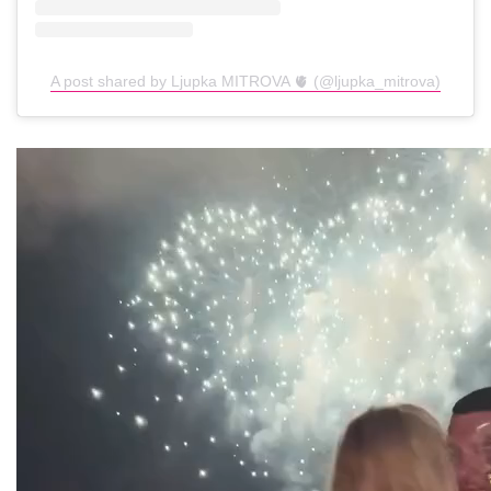
A post shared by Ljupka MITROVA 🫀 (@ljupka_mitrova)