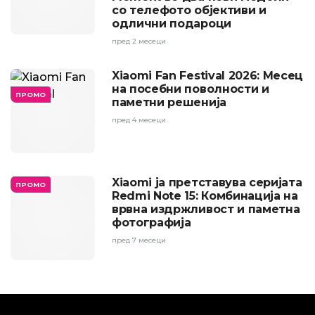
со телефото објективи и
одлични подароци
пред 2 месеци
Xiaomi Fan Festival 2026: Месец
на посебни поволности и
ПРОМО
паметни решенија
пред 4 месеци
Xiaomi ја претставува серијата
ПРОМО
Redmi Note 15: Комбинација на
врвна издржливост и паметна
фотографија
пред 7 месеци