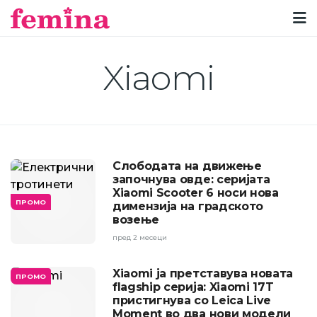
Xiaomi
Слободата на движење
започнува овде: серијата
Xiaomi Scooter 6 носи нова
ПРОМО
димензија на градското
возење
пред 2 месеци
Xiaomi ја претставува новата
ПРОМО
flagship серија: Xiaomi 17T
пристигнува со Leica Live
Moment во два нови модели