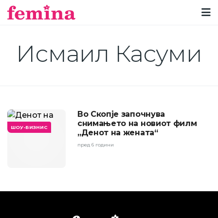
Исмаил Касуми
Во Скопје започнува
снимањето на новиот филм
ШОУ-БИЗНИС
„Денот на жената“
пред 6 години