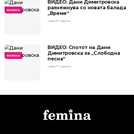
ВИДЕО: Дани Димитровска
разнежнува со новата балада
МУЗИКА
„Време“
пред 8 години
ВИДЕО: Спотот на Дани
Димитровска за „Слободна
МУЗИКА
песна“
пред 11 години