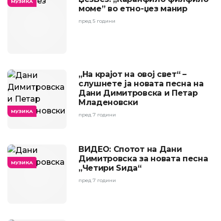
МУЗИКА
моме” во етно-џез манир
пред 5 години
„На крајот на овој свет“ –
слушнете ја новата песна на
Дани Димитровска и Петар
Младеновски
МУЗИКА
пред 7 години
ВИДЕО: Спотот на Дани
Димитровска за новата песна
МУЗИКА
„Четири Ѕида“
пред 7 години