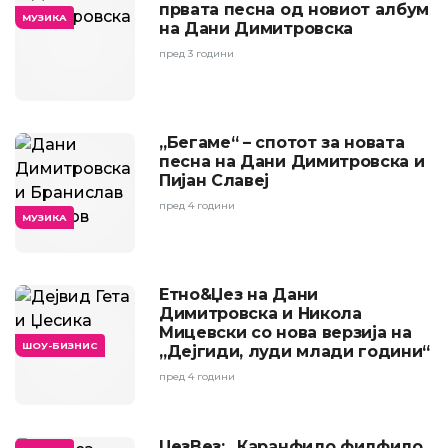
првата песна од новиот албум
МУЗИКА
на Дани Димитровска
пред 3 години
„Бегаме“ – спотот за новата
песна на Дани Димитровска и
Пијан Славеј
пред 4 години
МУЗИКА
Етно&Џез на Дани
Димитровска и Никола
Мицевски со нова верзија на
ШОУ-БИЗНИС
„Дејгиди, луди млади години“
пред 4 години
ЏезВез: „Каранфило филфило