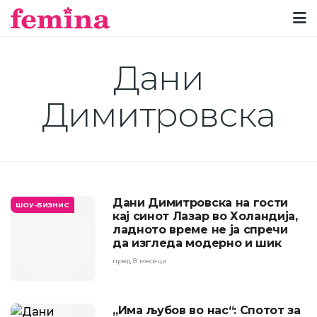
Дани
Димитровска
Дани Димитровска на гости
ШОУ-БИЗНИС
кај синот Лазар во Холандија,
ладното време не ја спречи
да изгледа модерно и шик
пред 8 месеци
„Има љубов во нас“: Спотот за