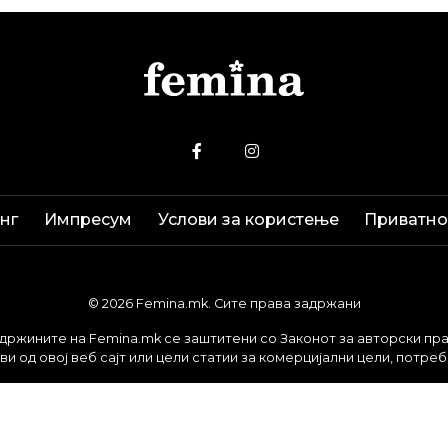
нг
Импресум
Услови за користење
Приватно
© 2026 Femina.mk. Сите права задржани
држините на Femina.mk се заштитени со Законот за авторски пра
и од овој веб сајт или цели статии за комерцијални цели, потре