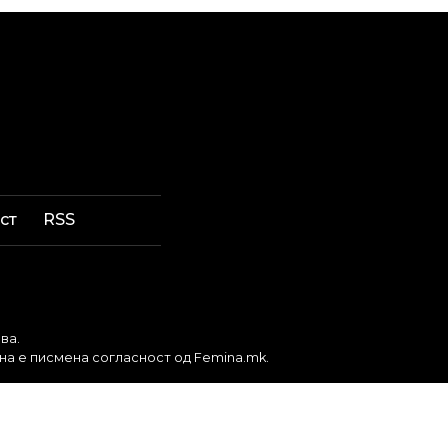
ст
RSS
ва.
бна е писмена согласност од Femina.mk.