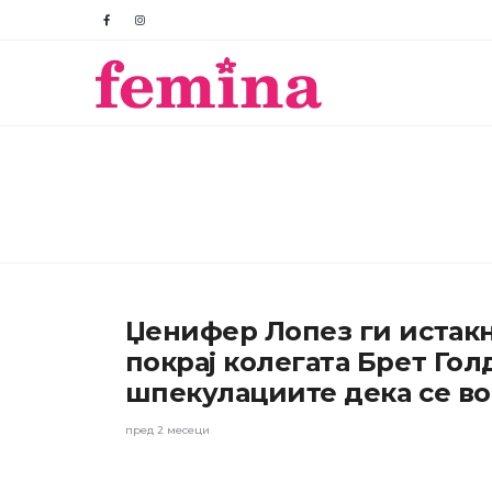
ШОУ-
Џенифер Лопез ги истакн
БИЗНИС
покрај колегата Брет Гол
шпекулациите дека се во
пред 2 месеци