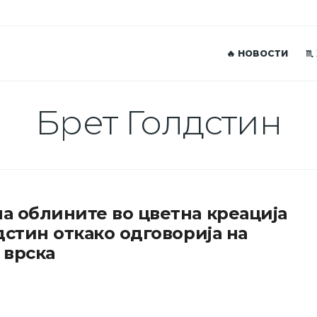
🔥 НОВОСТИ
♏
Брет Голдстин
а облините во цветна креација
дстин откако одговорија на
 врска