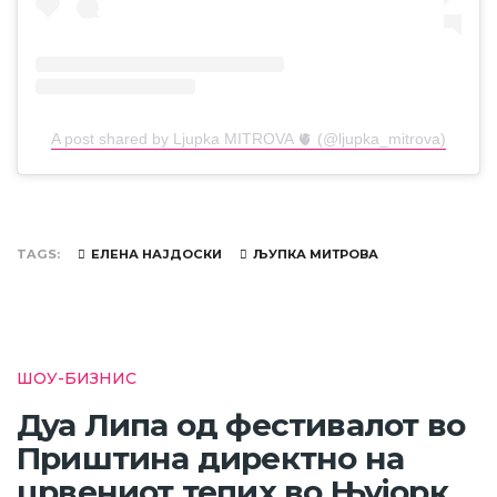
A post shared by Ljupka MITROVA 🫀 (@ljupka_mitrova)
TAGS
ЕЛЕНА НАЈДОСКИ
ЉУПКА МИТРОВА
ШОУ-БИЗНИС
Дуа Липа од фестивалот во
Приштина директно на
црвениот тепих во Њујорк