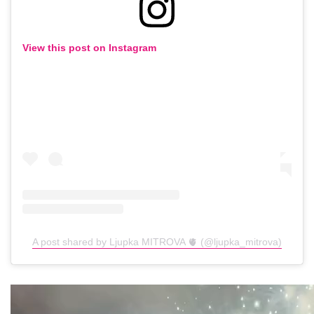
View this post on Instagram
A post shared by Ljupka MITROVA 🫀 (@ljupka_mitrova)