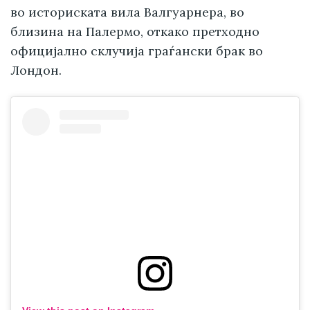
во историската вила Валгуарнера, во
близина на Палермо, откако претходно
официјално склучија граѓански брак во
Лондон.