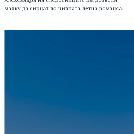
малку да ѕирнат во нивната летна романса.