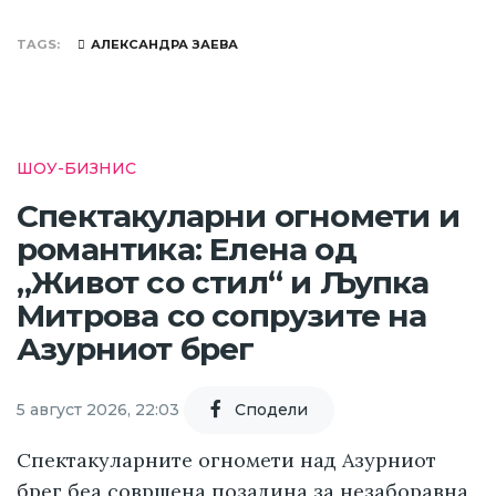
TAGS
АЛЕКСАНДРА ЗАЕВА
ШОУ-БИЗНИС
Спектакуларни огномети и
романтика: Елена од
„Живот со стил“ и Љупка
Митрова со сопрузите на
Азурниот брег
5 август 2026, 22:03
Cподели
Спектакуларните огномети над Азурниот
брег беа совршена позадина за незаборавна