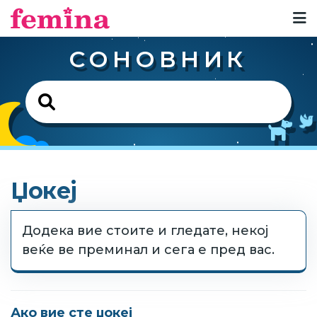
СОНОВНИК
Џокеј
Додека вие стоите и гледате, некој
веќе ве преминал и сега е пред вас.
Ако вие сте џокеј