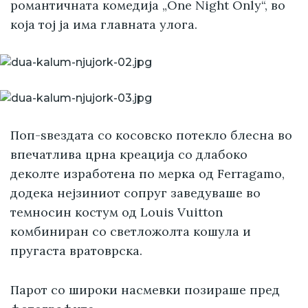
романтичната комедија „One Night Only“, во
која тој ја има главната улога.
Поп-ѕвездата со косовско потекло блесна во
впечатлива црна креација со длабоко
деколте изработена по мерка од Ferragamo,
додека нејзиниот сопруг заведуваше во
темносин костум од Louis Vuitton
комбиниран со светложолта кошула и
пругаста вратоврска.
Парот со широки насмевки позираше пред