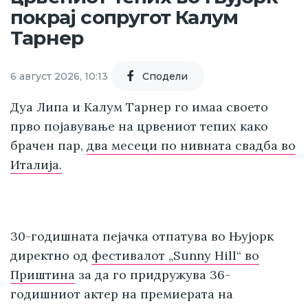
покрај сопругот Калум
Тарнер
6 август 2026, 10:13
Cподели
Дуа Липа и Калум Тарнер го имаа своето
прво појавување на црвениот тепих како
брачен пар,
два месеци по нивната свадба во
Италија.
30-годишната пејачка отпатува во Њујорк
директно од
фестивалот „Sunny Hill“ во
Приштина
за да го придружува 36-
годишниот актер на премиерата на