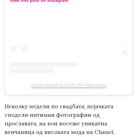
View this post on Instagram
A post shared by DUA LIPA (@dualipa)
Неколку недели по свадбата, пејачката
сподели интимни фотографии од
прославата, на кои носеше уникатна
венчаница од високата мода на Chanel,