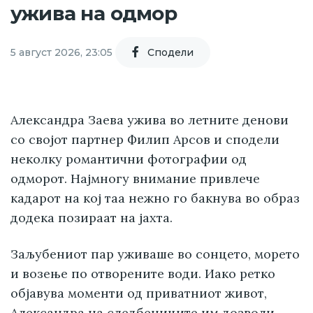
ужива на одмор
5 август 2026, 23:05
Cподели
Александра Заева ужива во летните денови
со својот партнер Филип Арсов и сподели
неколку романтични фотографии од
одморот. Најмногу внимание привлече
кадарот на кој таа нежно го бакнува во образ
додека позираат на јахта.
Заљубениот пар уживаше во сонцето, морето
и возење по отворените води. Иако ретко
објавува моменти од приватниот живот,
Александра на следбениците им дозволи