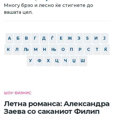
Многу брзо и лесно ќе стигнете до
вашата цел.
А
Б
В
Г
Д
Ѓ
Е
Ж
З
Ѕ
И
Ј
К
Л
Љ
М
Н
Њ
О
П
Р
С
Т
Ќ
У
Ф
Х
Ц
Ч
Џ
Ш
ШОУ-БИЗНИС
Летна романса: Александра
Заева со саканиот Филип