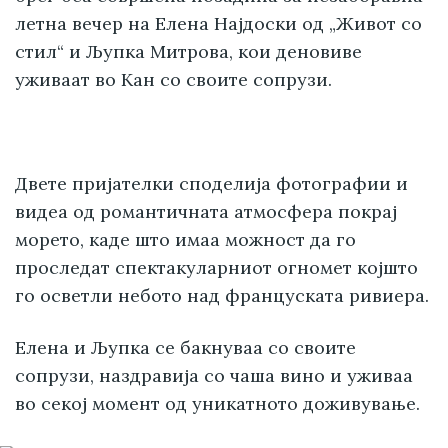
летна вечер на Елена Најдоски од „Живот со
стил“ и Љупка Митрова, кои деновиве
уживаат во Кан со своите сопрузи.
Двете пријателки споделија фотографии и
видеа од романтичната атмосфера покрај
морето, каде што имаа можност да го
проследат спектакуларниот огномет којшто
го осветли небото над француската ривиера.
Елена и Љупка се бакнуваа со своите
сопрузи, наздравија со чаша вино и уживаа
во секој момент од уникатното доживување.