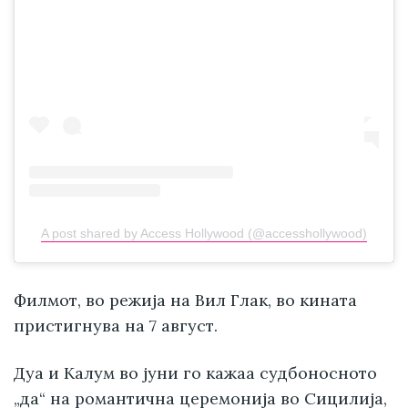
A post shared by Access Hollywood (@accesshollywood)
Филмот, во режија на Вил Глак, во кината
пристигнува на 7 август.
Дуа и Калум во јуни го кажаа судбоносното
„да“ на романтична церемонија во Сицилија,