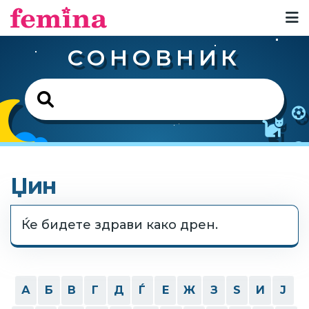
СОНОВНИК
Џин
Ќе бидете здрави како дрен.
А
Б
В
Г
Д
Ѓ
Е
Ж
З
Ѕ
И
Ј