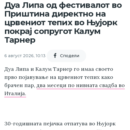
Дуа Липа од фестивалот во
Приштина директно на
црвениот тепих во Њујорк
покрај сопругот Калум
Тарнер
6 август 2026, 10:13
Cподели
Дуа Липа и Калум Тарнер го имаа своето
прво појавување на црвениот тепих како
брачен пар,
два месеци по нивната свадба во
Италија.
30-годишната пејачка отпатува во Њујорк