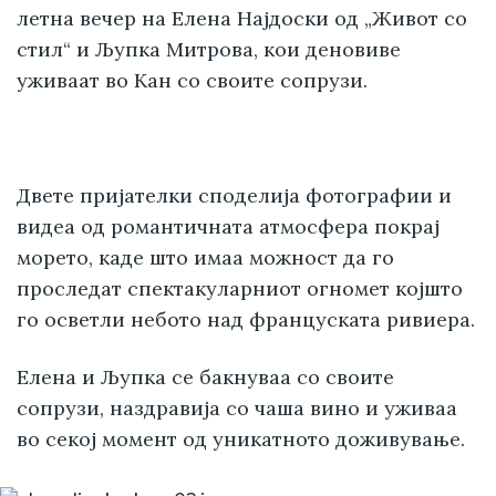
летна вечер на Елена Најдоски од „Живот со
стил“ и Љупка Митрова, кои деновиве
уживаат во Кан со своите сопрузи.
Двете пријателки споделија фотографии и
видеа од романтичната атмосфера покрај
морето, каде што имаа можност да го
проследат спектакуларниот огномет којшто
го осветли небото над француската ривиера.
Елена и Љупка се бакнуваа со своите
сопрузи, наздравија со чаша вино и уживаа
во секој момент од уникатното доживување.