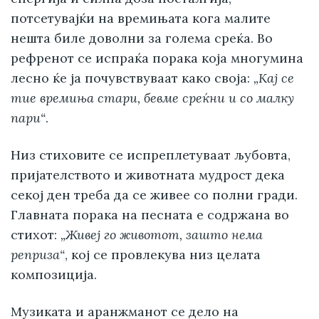
потсетувајќи на времињата кога малите
нешта биле доволни за голема среќа. Во
рефренот се испраќа порака која многумина
лесно ќе ја почувствуваат како своја:
„Кај се
тие времиња стари, бевме среќни и со малку
пари“
.
Низ стиховите се испреплетуваат љубовта,
пријателството и животната мудрост дека
секој ден треба да се живее со полни гради.
Главната порака на песната е содржана во
стихот:
„Живеј го животот, зашто нема
реприза“
, кој се провлекува низ целата
композиција.
Музиката и аранжманот се дело на