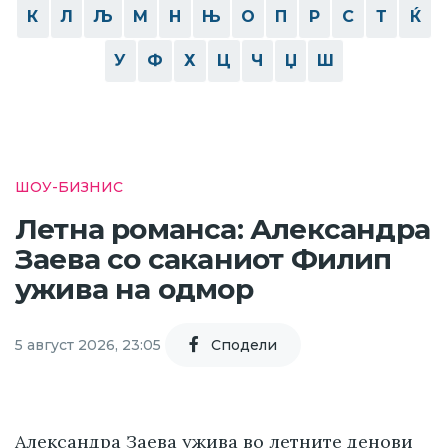
К
Л
Љ
М
Н
Њ
О
П
Р
С
Т
Ќ
У
Ф
Х
Ц
Ч
Џ
Ш
ШОУ-БИЗНИС
Летна романса: Александра
Заева со саканиот Филип
ужива на одмор
5 август 2026, 23:05
Cподели
Александра Заева ужива во летните денови