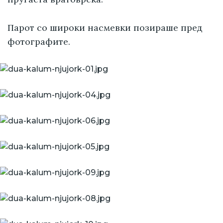
Парот со широки насмевки позираше пред
фотографите.