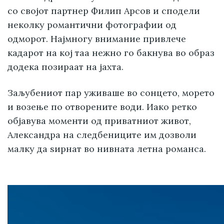
со својот партнер Филип Арсов и сподели
неколку романтични фотографии од
одморот. Најмногу внимание привлече
кадарот на кој таа нежно го бакнува во образ
додека позираат на јахта.
Заљубениот пар уживаше во сонцето, морето
и возење по отворените води. Иако ретко
објавува моменти од приватниот живот,
Александра на следбениците им дозволи
малку да ѕирнат во нивната летна романса.