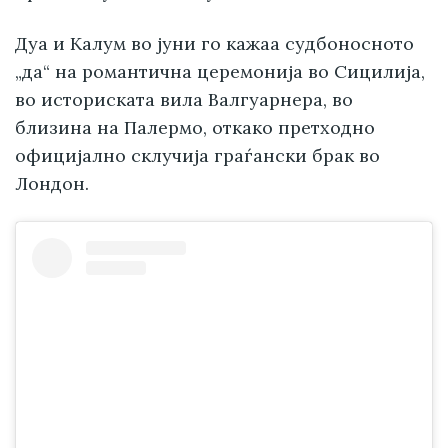
Дуа и Калум во јуни го кажаа судбоносното
„да“ на романтична церемонија во Сицилија,
во историската вила Валгуарнера, во
близина на Палермо, откако претходно
официјално склучија граѓански брак во
Лондон.