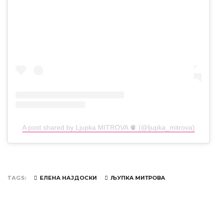
A post shared by Ljupka MITROVA 🫀 (@ljupka_mitrova)
TAGS
ЕЛЕНА НАЈДОСКИ
ЉУПКА МИТРОВА