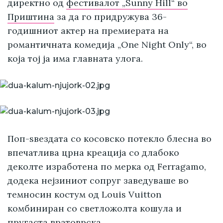
директно од
фестивалот „Sunny Hill“ во
Приштина
за да го придружува 36-
годишниот актер на премиерата на
романтичната комедија „One Night Only“, во
која тој ја има главната улога.
Поп-ѕвездата со косовско потекло блесна во
впечатлива црна креација со длабоко
деколте изработена по мерка од Ferragamo,
додека нејзиниот сопруг заведуваше во
темносин костум од Louis Vuitton
комбиниран со светложолта кошула и
пругаста вратоврска.