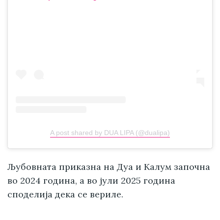
A post shared by DUA LIPA (@dualipa)
Љубовната приказна на Дуа и Калум започна
во 2024 година, а во јули 2025 година
споделија дека се вериле.