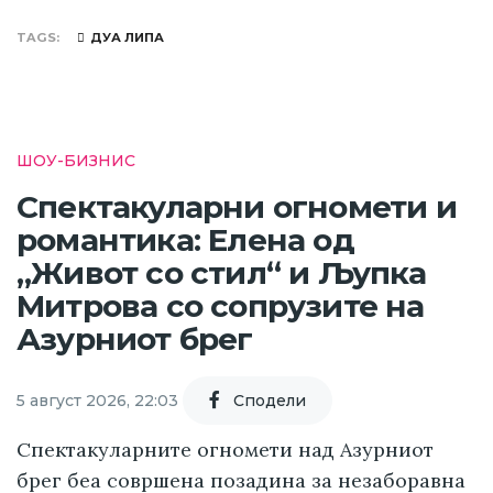
TAGS
ДУА ЛИПА
ШОУ-БИЗНИС
Спектакуларни огномети и
романтика: Елена од
„Живот со стил“ и Љупка
Митрова со сопрузите на
Азурниот брег
5 август 2026, 22:03
Cподели
Спектакуларните огномети над Азурниот
брег беа совршена позадина за незаборавна