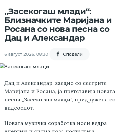
„Засекогаш млади“:
Близначките Маријана и
Росана со нова песна со
Дац и Александар
6 август 2026, 08:30
Cподели
Дац и Александар, заедно со сестрите
Маријана и Росана, ја претставија новата
песна „Засекогаш млади“, придружена со
видеоспот.
Новата музичка соработка носи ведра
енергија и силна доза носталгија,