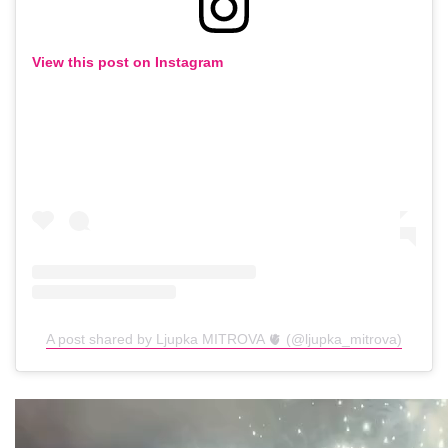
View this post on Instagram
A post shared by Ljupka MITROVA 🫀 (@ljupka_mitrova)