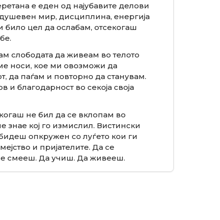
 теретана е еден од најубавите делови
, душевен мир, дисциплина, енергија
и било цел да ослабам, отсекогаш
бе.
кам слободата да живеам во телото
 ме носи, кое ми овозможи да
, да паѓам и повторно да станувам.
в и благодарност во секоја своја
когаш не бил да се вклопам во
не знае кој го измислил. Вистински
 бидеш опкружен со луѓето кои ги
мејство и пријателите. Да се
се смееш. Да учиш. Да живееш.