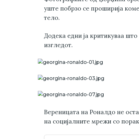
уште побрзо се проширија коме
тело.
Додека едни ја критикуваа што 
изгледот.
Вереницата на Роналдо не оста
на социјалните мрежи со порак