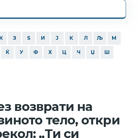
Ж
З
Ѕ
И
Ј
К
Л
Љ
М
Ќ
У
Ф
Х
Ц
Ч
Џ
Ш
з возврати на
зиното тело, откри
екол: „Ти си