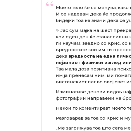
Моето тело ќе се менува, како 
И се надевам дека ќе продолж
бидејќи тоа ќе значи дека сè 
✨ Јас сум мајка на шест прекр
кои еден ден ќе станат силни 
ги научам, заедно со Крис, со
вредностите кои им ги пренесув
дека
вредноста на една лично
нејзиниот физички изглед или
Таа мала доза позитивна психол
им ја пренесам ним, ми помага
вистинскиот пат во овој свет и
Изминативе денови видов нај
фотографии направени на бро
Некои го коментираат моето тел
Разговарав за тоа со Крис и му
„Ме загрижува тоа што сега ме