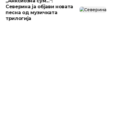
„Анксиозна сум...“:
Северина ја објави новата
песна од музичката
трилогија