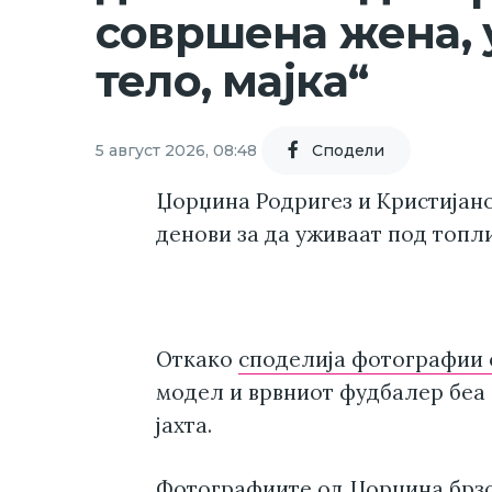
совршена жена, 
тело, мајка“
5 август 2026, 08:48
Cподели
Џорџина Родригез и Кристијано
денови за да уживаат под топли
Откако
споделија фотографии 
модел и врвниот фудбалер беа
јахта.
Фотографиите од Џорџина брзо 