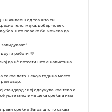
. Ти живееш од тоа што си.
расно тело, мајка, добар човек,
љубов. Што повеќе би можела да
 завидуваат.“
други работи. 🩷
кој да нè потсети што е навистина
а секое лето. Секоја година моето
 разговор.
тој стандард? Кој одлучува кое тело е
сè уште мислиме дека среќата има
 прави среќна. Затоа што го сакам