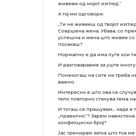
живеам од мојот изглед.“
А тој ми одговори:
„Ти не живееш од твојот изглед
Совршена жена. Убава, со прек
успешна и жена што живее со 
посакаш?
Нормално е да има луѓе кои ти
И разговаравме за уште многу 
Понекогаш на сите ни треба не
важно.
Интересно е што ова се случув
тело повторно станува тема на
И тогаш се прашувам... каде е 
„правилно“? Зарем навистина 
конфекциски број?
Јас тренирам затоа што тоа ме