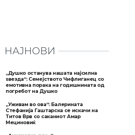
НАЈНОВИ
„Душко останува нашата најсилна
ѕвезда“: Семејството Чифлиганец со
емотивна порака на годишнината од
погребот на Душко
„Уживам во ова“: Балерината
Стефанија Гаштарска се искачи на
Титов Врв со саканиот Амар
Мециновиќ