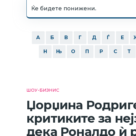
Ќе бидете понижени.
А
Б
В
Г
Д
Ѓ
Е
Н
Њ
О
П
Р
С
Т
ШОУ-БИЗНИС
Џорџина Родриге
критиките за неј
дека Роналдо ѝ р