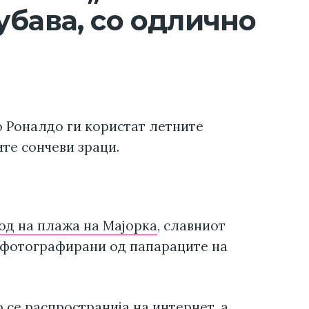
убава, со одлично
 Роналдо ги користат летните
те сончеви зраци.
од на плажа на Мајорка
, славниот
 фотографирани од папараците на
се распространија на интернет, а