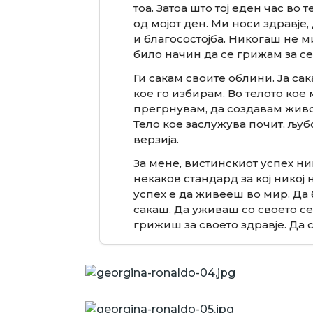
тоа. Затоа што тој еден час во
од мојот ден. Ми носи здравје
и благосостојба. Никогаш не м
било начин да се грижам за се
Ги сакам своите облини. Ја са
кое го избирам. Во телото кое
прегрнувам, да создавам живот
Тело кое заслужува почит, љубо
верзија.
За мене, вистинскиот успех ни
некаков стандард за кој никој 
успех е да живееш во мир. Да
сакаш. Да уживаш со своето се
грижиш за своето здравје. Да 