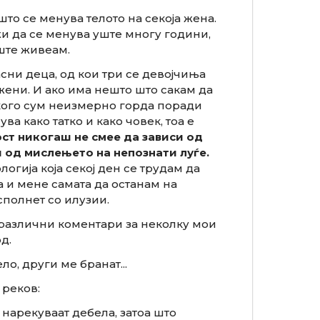
што се менува телото на секоја жена.
и да се менува уште многу години,
уште живеам.
асни деца, од кои три се девојчиња
жени. И ако има нешто што сакам да
 кого сум неизмерно горда поради
а како татко и како човек, тоа е
ст никогаш не смее да зависи од
 од мислењето на непознати луѓе.
огија која секој ден се трудам да
 и мене самата да останам на
сполнет со илузии.
различни коментари за неколку мои
д.
о, други ме бранат...
 реков:
 нарекуваат дебела, затоа што