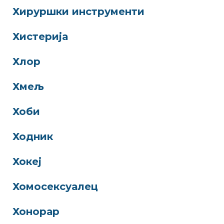
Хируршки инструменти
Хистерија
Хлор
Хмељ
Хоби
Ходник
Хокеј
Хомосексуалец
Хонорар