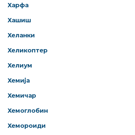
Харфа
Хашиш
Хеланки
Хеликоптер
Хелиум
Хемија
Хемичар
Хемоглобин
Хемороиди