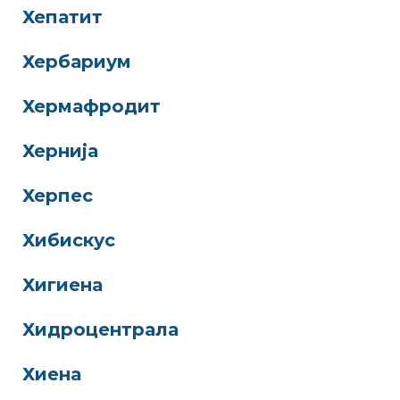
Хепатит
Хербариум
Хермафродит
Хернија
Херпес
Хибискус
Хигиена
Хидроцентрала
Хиена